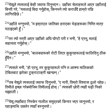
23
येशूले त्‍यसलाई केही जवाफ दिनुभएन। उहाँका चेलाहरूले आएर उहाँलाई
बिन्‍ती गरे, “यसलाई बिदा गर्नुहोस्, किनभने त्‍यो कराउँदै हाम्रो पछि
लागिरहिछे।”
24
उहाँले भन्‍नुभयो,
“म इस्राएल जातिका हराएका भेड़ाहरूका निम्‍ति मात्र
पठाइएको हुँ।”
25
तर त्‍यो स्‍त्री आएर उहाँको अघि घोप्‍टो परी र भनी, “हे प्रभु, मलाई
सहायता गर्नुहोस्‌।”
26
उहाँले भन्‍नुभयो,
“बालकहरूको रोटी लिएर कुकुरहरूलाई फालिदिनु ठीक
हुँदैन।”
27
त्‍यसले भनी, “हो प्रभु, तर कुकुरहरूले पनि त आफ्‍ना मालिकको
टेबिलबाट झरेका टुक्राटाक्री खान्‍छन्‌।”
28
तब येशूले त्‍यसलाई जवाफ दिनुभयो,
“ए नारी, तिम्रो विश्‍वास ठूलो रहेछ।
तिमीले इच्‍छा गरेबमोजिम तिमीलाई होस्‌।”
त्‍यसकी छोरी त्‍यही घड़ी निको
भइहाली।
29
येशू त्‍यहाँबाट निस्‍केर गालील समुद्रको किनार भएर जानुभयो, र
पहाड़माथि उक्‍लेर त्‍यहाँ बस्‍नुभयो।