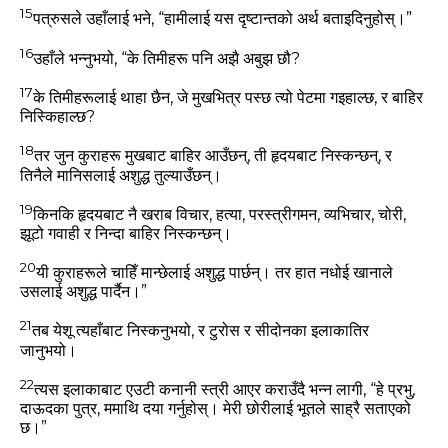
15
पत्रुसले उहाँलाई भने, “हामीलाई यस दृष्‍टान्‍तको अर्थ बताइदिनुहोस्‌।”
16
उहाँले भन्‍नुभयो,
“के तिमीहरू पनि अझै अबुझ छौ?
17
के तिमीहरूलाई थाहा छैन, जे मुखभित्र पस्‍छ त्‍यो पेटमा गइहाल्‍छ, र बाहिर
निस्‍किहाल्‍छ?
18
तर जुन कुराहरू मुखबाट बाहिर आउँछन्, ती हृदयबाट निस्‍कन्‍छन्, र
तिनैले मानिसलाई अशुद्ध तुल्‍याउँछन्‌।
19
किनकि हृदयबाट नै खराब विचार, हत्‍या, परस्‍त्रीगमन, व्‍यभिचार, चोरी,
झूटो गवाही र निन्‍दा बाहिर निस्‍कन्‍छन्‌।
20
यी कुराहरूले चाहिँ मान्‍छेलाई अशुद्ध पार्छन्‌। तर हात नधोई खानाले
उसलाई अशुद्ध पार्दैन।”
21
तब येशू त्‍यहाँबाट निस्‍कनुभयो, र टुरोस र सीदोनका इलाकातिर
जानुभयो।
22
त्‍यस इलाकाबाट एउटी कनानी स्‍त्री आएर कराउँदै भन्‍न लागी, “हे प्रभु,
दाऊदका पुत्र, ममाथि दया गर्नुहोस्‌। मेरी छोरीलाई भूतले साह्रै सताएको
छ।”