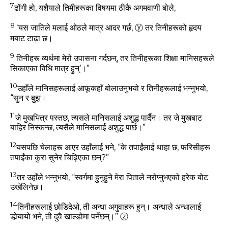
7
ढोंगी हो, यशैयाले तिमीहरूका विषयमा ठीकै अगमवाणी बोले,
8
‘यस जातिले मलाई ओठले मात्र आदर गर्छ,
ⓨ
तर तिनीहरूको हृदय
मबाट टाढ़ा छ।
9
तिनीहरू व्‍यर्थमा मेरो उपासना गर्दछन्,
तर तिनीहरूका शिक्षा मानिसहरूले
सिकाएका विधि मात्र हुन्‌’।”
10
उहाँले मानिसहरूलाई आफूकहाँ बोलाउनुभयो र तिनीहरूलाई भन्‍नुभयो,
“सुन र बुझ।
11
जे मुखभित्र पस्‍तछ, त्‍यसले मानिसलाई अशुद्ध पार्दैन। तर जे मुखबाट
बाहिर निस्‍कन्‍छ, त्‍यसैले मानिसलाई अशुद्ध पार्छ।”
12
यसपछि चेलाहरू आएर उहाँलाई भने, “के तपाईंलाई थाहा छ, फरिसीहरू
तपाईंका कुरा सुनेर चिढ़िएका छन्‌?”
13
तर उहाँले भन्‍नुभयो,
“स्‍वर्गमा हुनुहुने मेरा पिताले नरोप्‍नुभएको हरेक बोट
उखेलिनेछ।
14
तिनीहरूलाई छोडिदेओ, ती अन्‍धा अगुवाहरू हुन्‌। अन्‍धाले अन्‍धालाई
डोर्‍यायो भने, ती दुवै खाल्‍डोमा पर्नेछन्‌।”
ⓩ