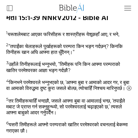
मत्ती 15:1-39 NNRV2012 - Bible AI
1
यरूशलेमबाट आएका फरिसीहरू र शास्‍त्रीहरू येशूकहाँ आए, र भने,
2
“तपाईंका चेलाहरूले पुर्खाहरूको परम्‍परा किन भङ्ग गर्दछन्? किनकि
तिनीहरू खान अघि आफ्‍ना हात धुँदैनन्‌।”
3
उहाँले तिनीहरूलाई भन्‍नुभयो,
“तिमीहरू पनि किन आफ्‍ना परम्‍पराको
खातिर परमेश्‍वरका आज्ञा भङ्ग गर्दछौ?
4
किनभने परमेश्‍वरले भन्‍नुभएको छ, ‘आफ्‍ना बुबा र आमाको आदर गर, र बुबा
वा आमाको विरुद्धमा दुष्‍ट कुरा जसले बोल्‍छ, त्‍योचाहिँ निश्‍चय मारिनुपर्छ।
ⓧ
5
तर तिमीहरूचाहिँ भन्‍दछौ, जसले आफ्‍ना बुबा वा आमालाई भन्‍छ, ‘तपाईंले
मबाट जे प्राप्‍त गर्न सक्‍नुहुन्‍थ्‍यो, सो परमेश्‍वरलाई चढ़ाइएको छ,’ त्‍यसले
आफ्‍ना बाबुको आदर गर्नुपर्दैन।
6
यसरी तिमीहरूले आफ्‍नो परम्‍पराको खातिर परमेश्‍वरको वचनलाई बेकम्‍मा
गराएका छौ।