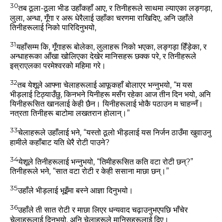
30
तब ठूला-ठूला भीड उहाँकहाँ आए, र तिनीहरूले साथमा ल्‍याएका लङ्गड़ा,
लुला, अन्‍धा, गूँगा र अरू धेरैलाई उहाँका चरणमा राखिदिए, अनि उहाँले
तिनीहरूलाई निको पारिदिनुभयो,
31
यहाँसम्‍म कि, गूँगाहरू बोलेका, लुलाहरू निको भएका, लङ्गड़ा हिँड़ेका, र
अन्‍धाहरूका आँखा खोलिएका देखेर मानिसहरू छक्‍क परे, र तिनीहरूले
इस्राएलका परमेश्‍वरको महिमा गरे।
32
तब येशूले आफ्‍ना चेलाहरूलाई आफूकहाँ बोलाएर भन्‍नुभयो,
“म यस
भीड़लाई टिठ्याउँछु, किनभने यिनीहरू मसँग रहेका आज तीन दिन भयो, अनि
यिनीहरूसित खानलाई केही छैन। यिनीहरूलाई भोकै पठाउन म चाहन्‍नँ।
नत्रता तिनीहरू बाटोमा लखतरान होलान्‌।”
33
चेलाहरूले उहाँलाई भने, “यस्‍तो ठूलो भीड़लाई यस निर्जन ठाउँमा खुवाउनु
हामीले कहाँबाट यति धेरै रोटी पाउने?
34
येशूले तिनीहरूलाई भन्‍नुभयो,
“तिमीहरूसित कति वटा रोटी छन्‌?”
तिनीहरूले भने, “सात वटा रोटी र केही ससाना माछा छन्‌।”
35
उहाँले भीड़लाई भूइँमा बस्‍ने आज्ञा दिनुभयो।
36
उहाँले ती सात रोटी र माछा लिएर धन्‍यवाद चढ़ाउनुभएपछि भाँचेर
चेलाहरूलाई दिनुभयो, अनि चेलाहरूले मानिसहरूलाई दिए।