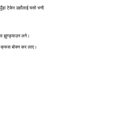
ड़ा टेकेर उहाँलाई यसो भन्‍दै
मा झुण्‍ड्याउन लगे।
ो क्रूस बोक्‍न कर लाए।