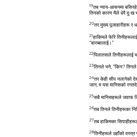
19
तब न्‍याय-आसनमा बसिरहेक
तिनको कारण मैले धेरै दुःख 
20
तर मुख्‍य पूजाहारीहरू र धर
21
हाकिमले फेरि तिनीहरूलाई स
“बारब्‍बालाई।”
22
पिलातसले तिनीहरूलाई भने,
23
तिनले भने, “किन? तिनले
24
तर केही सीप नलागेको देखे
जान, म यस मानिसको रगतदेख
25
सबै मानिसहरूले जवाफ दि
26
तब तिनले तिनीहरूका निम्‍
27
तब हाकिमका सिपाहीहरूले य
28
तिनीहरूले उहाँको वस्‍त्