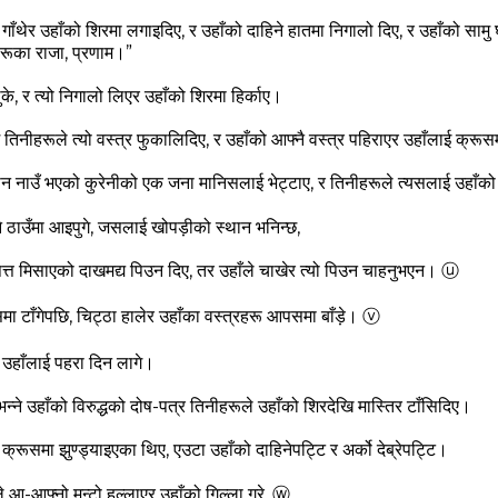
गाँथेर उहाँको शिरमा लगाइदिए, र उहाँको दाहिने हातमा निगालो दिए, र उहाँको सामु घुँ
दीहरूका राजा, प्रणाम।”
े, र त्‍यो निगालो लिएर उहाँको शिरमा हिर्काए।
तिनीहरूले त्‍यो वस्‍त्र फुकालिदिए, र उहाँको आफ्‍नै वस्‍त्र पहिराएर उहाँलाई क्रूस
मोन नाउँ भएको कुरेनीको एक जना मानिसलाई भेट्टाए, र तिनीहरूले त्‍यसलाई उहाँक
 ठाउँमा आइपुगे, जसलाई खोपड़ीको स्‍थान भनिन्‍छ,
त्त मिसाएको दाखमद्य पिउन दिए, तर उहाँले चाखेर त्‍यो पिउन चाहनुभएन।
ⓤ
मा टाँगेपछि, चिट्ठा हालेर उहाँका वस्‍त्रहरू आपसमा बाँड़े।
ⓥ
े उहाँलाई पहरा दिन लागे।
भन्‍ने उहाँको विरुद्धको दोष-पत्र तिनीहरूले उहाँको शिरदेखि मास्‍तिर टाँसिदिए।
 क्रूसमा झुण्‍ड्याइएका थिए, एउटा उहाँको दाहिनेपट्टि र अर्को देब्रेपट्टि।
 आ-आफ्‍नो मुन्‍टो हल्‍लाएर उहाँको गिल्‍ला गरे,
ⓦ