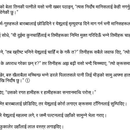
ो बेला तिनकी पत्‍नीले यसो भनी खबर पठाइन्, “त्‍यस निर्दोष मानिसलाई केही नगर
भोगेकी छु।”
्म-गुरुहरूले बारब्‍बालाई छोडिदिने र येशूलाई मृत्‍युदण्‍ड दिने माग गर्न भनी मानिसहरूल
ोधे, “यी दुईमा कुनचाहिँलाई म तिमीहरूका निम्‍ति मुक्त गरिदिऊँ भन्‍ने तिमीहरू चा
 “तब ख्रीष्‍ट भनिने येशूलाई चाहिँ म के गरूँ त?”
तिनीहरू सबैले जवाफ दिए, “त्‍य
 के अपराध गरेका छन्‌ र?”
तर तिनीहरू अझ बढ़ी यसो भन्‍दै चिच्‍च्‍याए, “त्‍यो क्रू
र, बरु खैलाबैला मच्‍चिन्‍छ भन्‍ने डरले पिलातसले पानी लिई भीड़को सामु आफ्‍ना ह
ि निर्दोष छु।”
ⓣ
ए, “उसको रगत हामीहरू र हामीहरूका सन्‍तानमाथि परोस्‌।”
ति बारब्‍बालाई छोडिदिए, तर येशूलाई कोर्रा लगाएर क्रूसमा टाँगिनलाई सुम्‍पिदिए।
ेशूलाई महलमा लगे, र जम्‍मै पल्‍टनलाई उहाँको सामुन्‍ने भेला गराए।
र फुकालेर उहाँलाई लाल वस्‍त्र लगाइदिए।