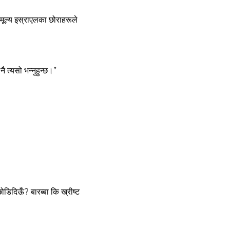
 मूल्‍य इस्राएलका छोराहरूले
नै त्‍यसो भन्‍नुहुन्‍छ।”
दिऊँ? बारब्‍बा कि ख्रीष्‍ट