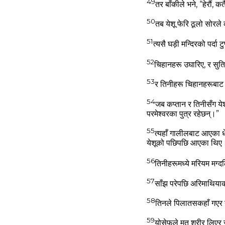
49
तर बाँकीले भने, “हेरौं,
50
तब येशू फेरि ठूलो सोरले क
51
त्‍यसै घड़ी मन्‍दिरको पर्दा
52
चिहानहरू उघारिए, र सुति
53
र तिनीहरू चिहानहरूबाट नि
54
जब कप्‍तान र तिनीसँग येशू
परमेश्‍वरका पुत्र रहेछन्‌।”
55
त्‍यहाँ गालीलबाट आएका ध
येशूको पछिपछि आएका थि
56
तिनीहरूमध्‍ये मरियम मग
57
साँझ परेपछि अरिमाथियाक
58
तिनले पिलातसकहाँ गएर य
59
योसेफले मृत शरीर लिएर 