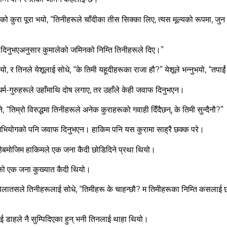
को कुरा पूरा भयो, “तिनीहरूले चाँदीका तीस सिक्‍का लिए, त्‍यस मूल्‍यको रूपमा, जुन
 दिनुभएअनुसार कुमालेको जमिनको निम्‍ति तिनीहरूले दिए।”
यो, र तिनले येशूलाई सोधे, “के तिमी यहूदीहरूका राजा हौ?”
येशूले भन्‍नुभयो,
“तपाईं 
 धर्म-गुरुहरूले उहाँमाथि दोष लगाए, तर उहाँले केही जवाफ दिनुभएन।
“तिम्रो विरुद्धमा तिनीहरूले अनेक कुराहरूको गवाही दिँदैछन्, के तिमी सुन्‍दैनौ?”
अभियोगको पनि जवाफ दिनुभएन। हाकिम पनि यस कुरामा साह्रै छक्‍क परे।
चाहेबमोजिम हाकिमले एक जना कैदी छोडिदिने प्रथा थियो।
 भएको एक जना कुख्‍यात कैदी थियो।
लातसले तिनीहरूलाई सोधे, “तिमीहरू के चाहन्‍छौ? म तिमीहरूका निम्‍ति कसलाई छोडि
 डाहले नै सुम्‍पिदिएका हुन्‌ भनी तिनलाई थाहा थियो।