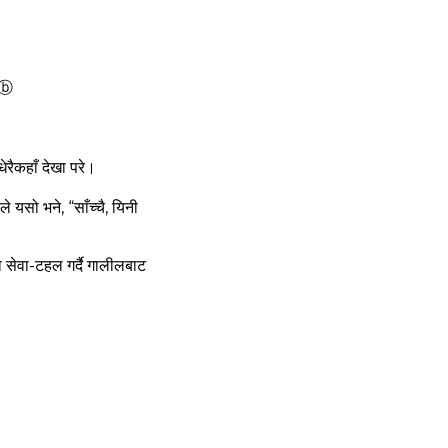
ⓑ
ेरैकहाँ देखा परे।
 यसो भने, “साँच्‍चै, यिनी
ो सेवा-टहल गर्दै गालीलबाट