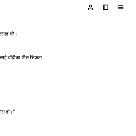
ल्‍लाह गरे।
रूलाई चाँदीका तीस सिक्‍का
 मोल हो।”