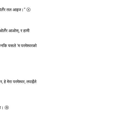
बाट ओर्लेर तल आइज।”
ⓧ
र्लेर आओस्, र हामी
किनकि यसले ‘म परमेश्‍वरको
 हे मेरा परमेश्‍वर, तपाईंले
ियो।
ⓐ