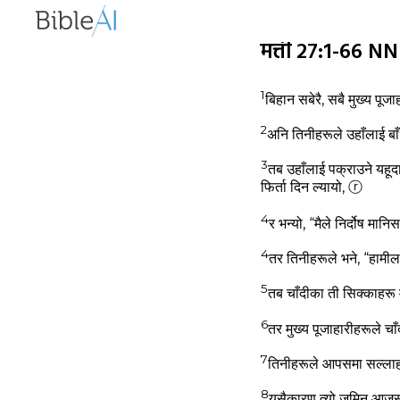
मत्ती 27:1-66 N
1
बिहान सबेरै, सबै मुख्‍य पूज
2
अनि तिनीहरूले उहाँलाई बाँ
3
तब उहाँलाई पक्राउने यहूदाल
फिर्ता दिन ल्‍यायो,
ⓡ
4
र भन्‍यो, “मैले निर्दोष मा
4
तर तिनीहरूले भने, “हामी
5
तब चाँदीका ती सिक्‍काहरू मन्‍
6
तर मुख्‍य पूजाहारीहरूले च
7
तिनीहरूले आपसमा सल्‍लाह 
8
यसैकारण त्‍यो जमिन आजस