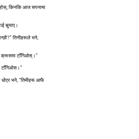
्नुहोस्, किनकि आज सपनामा
ाई सुर्‍याए।
हन्‍छौ?”
तिनीहरूले भने,
ो क्रूसमा टाँगिओस्‌।”
समा टाँगिओस।”
ात धोएर भने, “तिमीहरू आफै