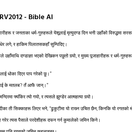
NRV2012 - Bible AI
ाहारीहरू र जनताका धर्म-गुरुहरूले येशूलाई मृत्‍युदण्‍ड दिन भनी उहाँको विरुद्धमा सरस
धेर लगे, र हाकिम पिलातसकहाँ सुम्‍पिदिए।
े उहाँमाथि दण्‍डाज्ञा भएको देखिकन पछुतो गर्‍यो, र मुख्‍य पूजाहारीहरू र धर्म-गुरुह
निसलाई धोका दिएर पाप गरेको छु।”
लाई के मतलब? तँ आफै जान्‌।”
दिरमा फ्‍याँकेर त्‍यो गयो, र त्‍यसले झुण्‍डेर आत्‍महत्‍या गर्‍यो।
ाँदीका ती सिक्‍काहरू लिएर भने, “ढुकुटीमा यो राख्‍न उचित छैन, किनकि यो रगतको
गरेर त्‍यस पैसाले परदेशीहरू दफन गर्न कुमालेको जमिन किने।
म्‍म पनि रगतको जमिन कहलाइन्‍छ।