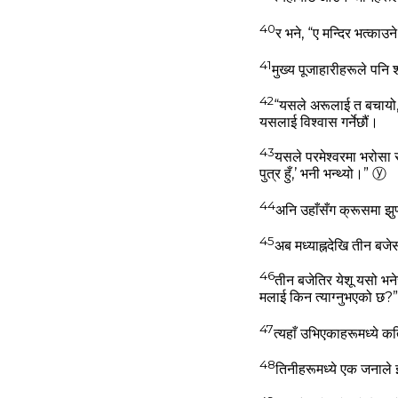
40
र भने, “ए मन्‍दिर भत्‍का
41
मुख्‍य पूजाहारीहरूले पनि शा
42
“यसले अरूलाई त बचायो,
यसलाई विश्‍वास गर्नेछौं।
43
यसले परमेश्‍वरमा भरोसा 
पुत्र हुँ,’ भनी भन्‍थ्‍यो।”
ⓨ
44
अनि उहाँसँग क्रूसमा झु
45
अब मध्‍याह्नदेखि तीन बजे
46
तीन बजेतिर येशू यसो भन
मलाई किन त्‍याग्‍नुभएको छ?
47
त्‍यहाँ उभिएकाहरूमध्‍ये
48
तिनीहरूमध्‍ये एक जनाले 