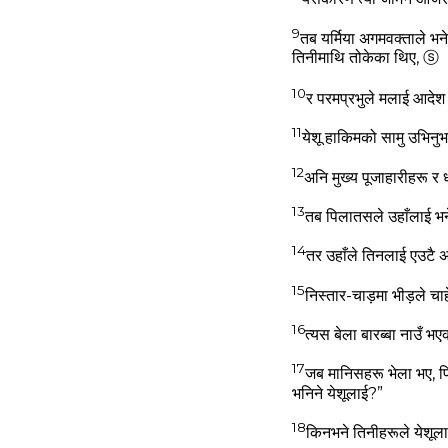
9
तब यर्मिया अगमवक्ताले भने
तिनीमाथि तोकेका थिए,
ⓢ
10
र परमप्रभुले मलाई आदेश
11
येशू हाकिमको सामु उभिनुभ
12
अनि मुख्‍य पूजाहारीहरू र
13
तब पिलातसले उहाँलाई भने, 
14
तर उहाँले तिनलाई एउटै 
15
निस्‍तार-चाड़मा भीड़ले 
16
त्‍यस बेला बारब्‍बा नाउँ
17
जब मानिसहरू भेला भए, पि
भनिने येशूलाई?”
18
किनभने तिनीहरूले येशूलाई