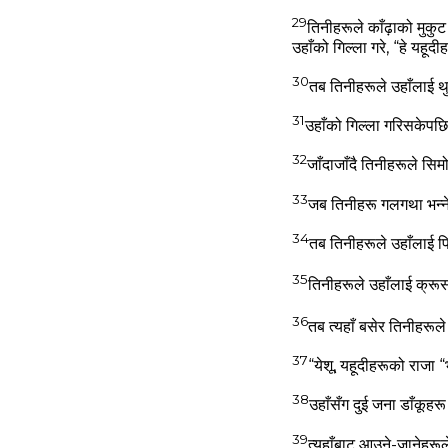
29
तिनीहरूले काँढ़ाको मुकुट 
उहाँको गिल्‍ला गरे, “हे यहू
30
तब तिनीहरूले उहाँलाई थुक
31
उहाँको गिल्‍ला गरिसकेपछि 
32
जाँदाजाँदै तिनीहरूले सि
33
जब तिनीहरू गलगथा भन्‍ने
34
तब तिनीहरूले उहाँलाई पि
35
तिनीहरूले उहाँलाई क्रूस
36
तब त्‍यहाँ बसेर तिनीहरूल
37
“येशू, यहूदीहरूको राजा “
38
उहाँसँग दुई जना डाँकूहरू
39
त्‍यहाँबाट आउने-जानेहरूले