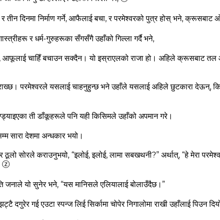
उने र तीन दिनमा निर्माण गर्ने, आफैलाई बचा, र परमेश्‍वरको पुत्र होस्‌ भने, क्रूस
स्‍त्रीहरू र धर्म-गुरुहरूका सँगसँगै उहाँको गिल्‍ला गर्दै भने,
 आफूलाई चाहिँ बचाउन सक्‍दैन। यो इस्राएलको राजा हो। अहिले क्रूसबाट तल ओ
राख्‍छ। परमेश्‍वरले यसलाई चाहनुहुन्‍छ भने उहाँले यसलाई अहिले छुटकारा देऊन्, 
ण्‍ड्याइएका ती डाँकूहरूले पनि यही किसिमले उहाँको अपमान गरे।
सम्‍म सारा देशमा अन्‍धकार भयो।
ेर ठूलो सोरले कराउनुभयो,
“इलोई, इलोई, लामा सबखथनी?” अर्थात्, “हे मेरा परमेश्‍वर,
”
ⓩ
 कति जनाले यो सुनेर भने, “यस मानिसले एलियालाई बोलाउँदैछ।”
झट्टै दगुरेर गई एउटा स्‍पन्‍ज लिई सिर्कामा चोपेर निगालोमा राखी उहाँलाई पिउन द