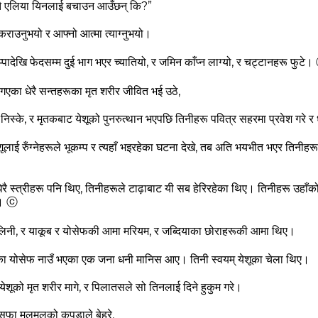
 कतै एलिया यिनलाई बचाउन आउँछन्‌ कि?”
राउनुभयो र आफ्‍नो आत्‍मा त्‍याग्‍नुभयो।
 टुप्‍पादेखि फेदसम्‍म दुई भाग भएर च्‍यातियो, र जमिन काँप्‍न लाग्‍यो, र चट्टानहरू फुटे।
गएका धेरै सन्‍तहरूका मृत शरीर जीवित भई उठे,
स्‍के, र मृतकबाट येशूको पुनरुत्‍थान भएपछि तिनीहरू पवित्र सहरमा प्रवेश गरे र ध
लाई रुँग्‍नेहरूले भूकम्‍प र त्‍यहाँ भइरहेका घटना देखे, तब अति भयभीत भएर तिनीहरूले
ेरै स्‍त्रीहरू पनि थिए, तिनीहरूले टाढ़ाबाट यी सब हेरिरहेका थिए। तिनीहरू उहाँक
ए।
ⓒ
्‍दलिनी, र याकूब र योसेफकी आमा मरियम, र जब्‍दियाका छोराहरूकी आमा थिए।
ा योसेफ नाउँ भएका एक जना धनी मानिस आए। तिनी स्‍वयम्‌ येशूका चेला थिए।
ेशूको मृत शरीर मागे, र पिलातसले सो तिनलाई दिने हुकुम गरे।
सफा मलमलको कपड़ाले बेह्रे,