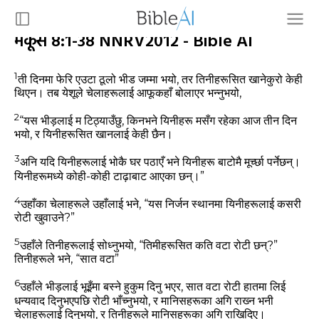
मर्कूस 8:1-38 NNRV2012 - Bible AI
1
ती दिनमा फेरि एउटा ठूलो भीड जम्‍मा भयो, तर तिनीहरूसित खानेकुरो केही
थिएन। तब येशूले चेलाहरूलाई आफूकहाँ बोलाएर भन्‍नुभयो,
2
“यस भीड़लाई म टिठ्याउँछु, किनभने यिनीहरू मसँग रहेका आज तीन दिन
भयो, र यिनीहरूसित खानलाई केही छैन।
3
अनि यदि यिनीहरूलाई भोकै घर पठाएँ भने यिनीहरू बाटोमै मूर्च्‍छा पर्नेछन्‌।
यिनीहरूमध्‍ये कोही-कोही टाढ़ाबाट आएका छन्‌।”
4
उहाँका चेलाहरूले उहाँलाई भने, “यस निर्जन स्‍थानमा यिनीहरूलाई कसरी
रोटी खुवाउने?”
5
उहाँले तिनीहरूलाई सोध्‍नुभयो,
“तिमीहरूसित कति वटा रोटी छन्‌?”
तिनीहरूले भने, “सात वटा”
6
उहाँले भीड़लाई भूइँमा बस्‍ने हुकुम दिनु भएर, सात वटा रोटी हातमा लिई
धन्‍यवाद दिनुभएपछि रोटी भाँच्‍नुभयो, र मानिसहरूका अगि राख्‍न भनी
चेलाहरूलाई दिनुभयो, र तिनीहरूले मानिसहरूका अगि राखिदिए।