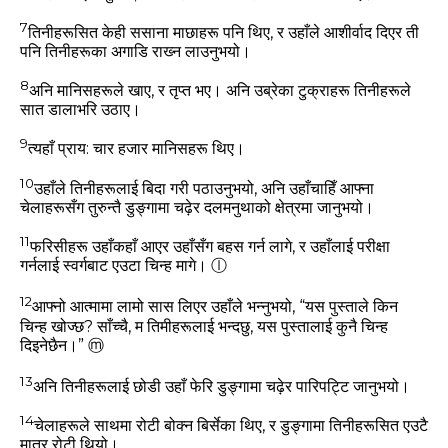
7
तिनीहरूसित केही ससाना माछाहरू पनि थिए, र उहाँले आशीर्वाद दिएर ती
पनि तिनीहरूका अगाडि राख्‍न लाउनुभयो।
8
अनि मानिसहरूले खाए, र तृप्‍त भए। अनि उब्रेका टुक्राहरू तिनीहरूले
सात डालाभरि उठाए।
9
त्‍यहाँ प्राय: चार हजार मानिसहरू थिए।
10
उहाँले तिनीहरूलाई बिदा गरी पठाउनुभयो, अनि उहाँचाहिँ आफ्‍ना
चेलाहरूसँग तुरुन्‍तै डुङ्गामा चढ़ेर दलमनुथाको क्षेत्रमा जानुभयो।
11
फरिसीहरू उहाँकहाँ आएर उहाँसँग बहस गर्न लागे, र उहाँलाई परीक्षा
गर्नलाई स्‍वर्गबाट एउटा चिन्‍ह मागे।
ⓛ
12
आफ्‍नो आत्‍मामा लामो सास लिएर उहाँले भन्‍नुभयो,
“यस पुस्‍ताले किन
चिन्‍ह खोज्‍छ? साँच्‍चै, म तिमीहरूलाई भन्‍दछु, यस पुस्‍तालाई कुनै चिन्‍ह
दिइनेछैन।”
ⓜ
13
अनि तिनीहरूलाई छोडी उहाँ फेरि डुङ्गामा चढ़ेर पारिपट्टि जानुभयो।
14
चेलाहरूले साथमा रोटी बोक्‍न बिर्सेका थिए, र डुङ्गामा तिनीहरूसित एउटै
मात्र रोटी थियो।