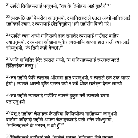
21
उहाँले तिनीहरूलाई भन्‍नुभयो,
“तब के तिमीहरू अझै बुझ्‍दैनौ?”
22
त्‍यसपछि उहाँ बेथसेदा आउनुभयो, र मानिसहरूले एउटा अन्‍धो मानिसलाई
उहाँकहाँ ल्‍याए, र त्‍यसलाई छोइदिनुहोस्‌ भनी उहाँसँग बिन्‍ती गरे।
23
उहाँले त्‍यस अन्‍धो मानिसको हात समातेर त्‍यसलाई गाउँबाट बाहिर
ल्‍याउनुभयो, र त्‍यसका आँखामा थुकेर त्‍यसमाथि आफ्‍ना हात राखी त्‍यसलाई
सोध्‍नुभयो,
“के तिमी केही देख्‍छौ?”
24
अनि माथितिर हेरेर त्‍यसले भन्‍यो, “म मानिसहरूलाई रूखहरूजस्‍तै
हिँड़िरहेका देख्‍छु।”
25
तब उहाँले फेरि त्‍यसका आँखामा हात राख्‍नुभयो, र त्‍यसले एक टक लाएर
हेर्‍यो। त्‍यसले आफ्‍नो दृष्‍टि प्राप्‍त गर्‍यो र सबै थोक छर्लङ्ग देख्‍न लाग्‍यो।
26
तब उहाँले त्‍यसलाई गाउँतिर नपस्‍ने हुकुम गरी त्‍यसको घरमा
पठाउनुभयो।
27
येशू र उहाँका चेलाहरू कैसरिया फिलिप्‍पीका गाउँहरूमा जानुभयो।
बाटोमा जाँदैगर्दा उहाँले आफ्‍ना चेलाहरूलाई यसो भनेर सोध्‍नुभयो,
“मानिसहरूले के भन्‍छन्, म को हुँ?”
28
तिनीहरूले उहाँलाई भने, “कसैले भन्‍छन्, ‘बप्‍तिस्‍मा-दिने यूहन्‍ना।’