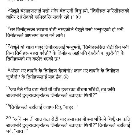
15
येशूले चेलाहरूलाई यसो भनेर चेताउनी दिनुभयो,
“तिमीहरू फरिसीहरूको
खमिर र हेरोदको खमिरदेखि सतर्क रहो।”
ⓝ
16
तर तिनीहरूका साथमा रोटी नभएकोले येशूले यसो भन्‍नुभएको हो भनी
तिनीहरूले आपसमा बहस गर्न लागे।
17
येशूले यो थाहा पाएर तिनीहरूलाई भन्‍नुभयो,
“तिमीहरूसित रोटी छैन भनी
किन तिमीहरू बहस गर्दछौ? के तिमीहरू अझै पनि देख्‍दैनौ वा बुझ्‍दैनौ? के
तिमीहरूको मन कठोर भएको छ?
18
आँखा भए तापनि के तिमीहरू देख्‍दैनौ? कान भए तापनि के तिमीहरू
सुन्‍दैनौ? के तिमीहरूलाई याद छैन,
ⓞ
19
जब मैले पाँच वटा रोटी ती पाँच हजारका बीचमा भाँचेथें, तब कति
डालाभरि टुक्राटाक्रीहरू तिमीहरूले उठाएका थियौ?”
19
तिनीहरूले उहाँलाई जवाफ दिए, “बाह्र।”
20
“अनि जब ती सात वटा रोटी चार हजारका बीचमा भाँचेको थिएँ, तब कति
डालाभरि टुक्राटाक्रीहरू तिमीहरूले उठाएका थियौ?”
तिनीहरूले उहाँलाई
भने, “सात।”