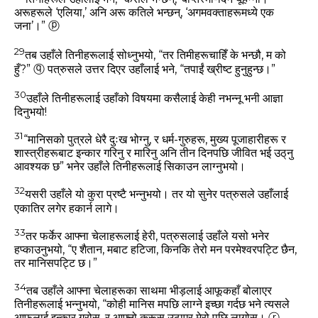
अरूहरूले ‘एलिया,’ अनि अरू कतिले भन्‍छन्, ‘अगमवक्ताहरूमध्‍ये एक
जना’।”
ⓟ
29
तब उहाँले तिनीहरूलाई सोध्‍नुभयो,
“तर तिमीहरूचाहिँ के भन्‍छौ, म को
हुँ?”
ⓠ
पत्रुसले उत्तर दिएर उहाँलाई भने, “तपाईं ख्रीष्‍ट हुनुहुन्‍छ।”
30
उहाँले तिनीहरूलाई उहाँको विषयमा कसैलाई केही नभन्‍नू भनी आज्ञा
दिनुभयो!
31
“मानिसको पुत्रले धेरै दुःख भोग्‍नु, र धर्म-गुरुहरू, मुख्‍य पूजाहारीहरू र
शास्‍त्रीहरूबाट इन्‍कार गरिनु र मारिनु अनि तीन दिनपछि जीवित भई उठ्‌नु
आवश्‍यक छ” भनेर उहाँले तिनीहरूलाई सिकाउन लाग्‍नुभयो।
32
यसरी उहाँले यो कुरा प्रष्‍टै भन्‍नुभयो। तर यो सुनेर पत्रुसले उहाँलाई
एकातिर लगेर हकार्न लागे।
33
तर फर्केर आफ्‍ना चेलाहरूलाई हेरी, पत्रुसलाई उहाँले यसो भनेर
हप्‍काउनुभयो,
“ए शैतान, मबाट हटिजा, किनकि तेरो मन परमेश्‍वरपट्टि छैन,
तर मानिसपट्टि छ।”
34
तब उहाँले आफ्‍ना चेलाहरूका साथमा भीड़लाई आफूकहाँ बोलाएर
तिनीहरूलाई भन्‍नुभयो,
“कोही मानिस मपछि लाग्‍ने इच्‍छा गर्दछ भने त्‍यसले
आफूलाई इन्‍कार गरोस्, र आफ्‍नो क्रूस उठाएर मेरो पछि लागोस्‌।
ⓡ