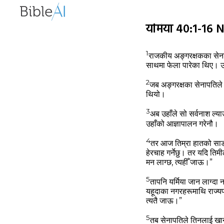
यर्मिया 40:1-16
1
राजकीय अङ्गरक्षकका सेनाप
साथमा फेला पारेका थिए। उ
2
जब अङ्गरक्षका सेनापतिले य
थियो।
3
अब उहाँले सो सर्वनाश ल्‍या
उहाँको आज्ञापालन गरेनौ।
4
तर आज तिम्रा हातको साङ्
हेरचाह गर्नेछु। तर यदि ति
मन लाग्‍छ, त्‍यहीँ जाऊ।”
5
तापनि यर्मिया जान लाग्‍द
यहूदाका नगरहरूमाथि राज्‍य
त्‍यतै जाऊ।”
5
तब सेनापतिले तिनलाई खाने