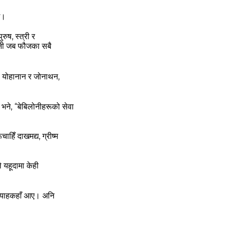
े।
ुष, स्‍त्री र
 भनी जब फौजका सबै
रू योहानान र जोनाथन,
ने, “बेबिलोनीहरूको सेवा
हिँ दाखमद्य, ग्रीष्‍म
 यहूदामा केही
ल्‍याहकहाँ आए। अनि