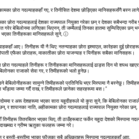
हीकामका छोरा गदल्‍याहकहाँ गए, र तिनीसित देशमा छोड़िएका मानिसहरूसँगै बस्‍न लाग
छोरा गदल्‍याहलाई देशका राज्‍यपाल नियुक्त गरेका छन्‌ र देशका सबैभन्‍दा गरीब पुर
ित गरेर बेबिलोनमा लगिएका थिएनन्, ती जम्‍मैलाई तिनका हातमा सुम्‍पिदिएका छन्‌
मा भएका तिनीहरूका मानिसहरूले सुने,
ⓘ
्‍याहकहाँ आए। तिनीहरू यी नै थिए: नतन्‍याहका छोरा इश्‍माएल, कारेहका दुई छोराह
नतोपाती एफैका छोराहरू, माकातीका छोरा याजन्‍याह र यिनीहरू सबैका मानिसहरू।
छोरा गदल्‍याहले तिनीहरू र तिनीहरूका मानिसहरूलाई ढाड़स दिन यो शपथ खाएर भ
ेबिलोनका राजाको सेवा गर, र तिमीहरूको भलो हुनेछ।
 बेबिलोनीहरूका सामुन्‍ने तिमीहरूको प्रतिनिधि भएर मिस्‍पामा नै बस्‍नेछु। तिमीहरूचा
ाँड़ामा जम्‍मा गर्दै राख, र तिमीहरूले छानेका सहरहरूमा बस।”
दोममा र अरू देशहरूमा भएका सारा यहूदीहरूले यो कुरा सुने, कि बेबिलोनका राजाले
न्, र शापानका नाति, अहीकामका छोरा गदल्‍याहलाई राज्‍यपाल नियुक्त गरेका छन्,
ाँ तिनीहरू तितरबितर भएका थिए, ती ठाउँहरूबाट फर्केर यहूदा देशको मिस्‍पामा गद
 दाखमद्य र ग्रीष्‍म ऋतुका फलहरू जम्‍मा गरे।
 र बस्‍ती-बस्‍तीमा भएका फौजका सबै अधिकृतहरू मिस्‍पामा गदल्‍याहकहाँ आए,