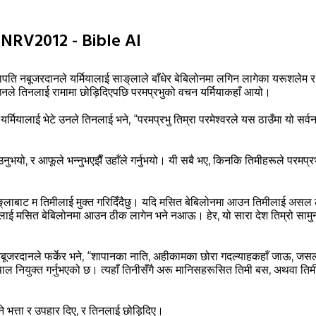
 NNRV2012 - Bible AI
ति नबूजरदानले यर्मियालाई साङ्‌लाले बाँधेर बेबिलोनमा लगिन लागेका यरूशलेम 
नले तिनलाई रामामा छोड़िदिएपछि परमप्रभुको वचन यर्मियाकहाँ आयो।
र्मियालाई भेटे उनले तिनलाई भने, “परमप्रभु तिम्रा परमेश्‍वरले यस ठाउँमा यो सर्व
उनुभयो, र आफूले भन्‍नुभएझैँ उहाँले गर्नुभयो। यी सबै भए, किनकि तिमीहरूले परमप्रभुक
‌लाबाट म तिमीलाई मुक्त गरिदिँदैछु। यदि मसित बेबिलोनमा आउन तिमीलाई असल ल
मीलाई मसित बेबिलोनमा आउन ठीक लागेन भने नआऊ। हेर, यो सारा देश तिम्रो सामुन्
ा नबूजरदानले फर्केर भने, “शापानका नाति, अहीकामका छोरा गदल्‍याहकहाँ जाऊ, जस
पाल नियुक्त गर्नुभएको छ। त्‍यहाँ तिनीसँगै अरू मानिसहरूसित तिमी बस, अथवा ति
 भत्ता र उपहार दिए, र तिनलाई छोड़िदिए।