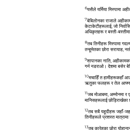
6
यसैले यर्मिया मिस्‍पामा अ
7
बेबिलोनका राजाले अहीकामका 
केटाकेटीहरूलाई, जो निर्वास
अधिकृतहरू र बस्‍ती-बस्‍ती
8
तब तिनीहरू मिस्‍पामा गदल
तन्‍हूमेतका छोरा सरायाह, 
9
शापानका नाति, अहीकामका 
गर्न नडराओ। देशमा बसेर ब
10
मचाहिँ त हामीहरूकहाँ आउने
ऋतुका फलहरू र तेल आफ्‍ना भ
11
जब मोआबमा, अम्‍मोनमा र ए
मानिसहरूलाई छोड़िराखेका छ
12
तब सबै यहूदीहरू जहाँ-जह
तिनीहरूले प्रशस्‍त मात्रामा
13
तब कारेहका छोरा योहानान