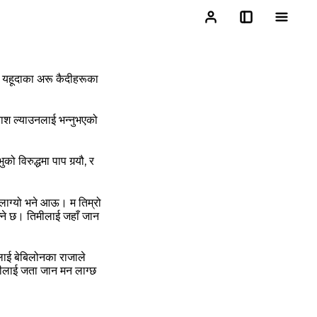
र यहूदाका अरू कैदीहरूका
नाश ल्‍याउनलाई भन्‍नुभएको
ो विरुद्धमा पाप गर्‍यौ, र
ाग्‍यो भने आऊ। म तिम्रो
‍ने छ। तिमीलाई जहाँ जान
लाई बेबिलोनका राजाले
मीलाई जता जान मन लाग्‍छ