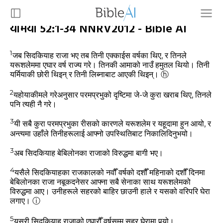
यर्मिया 52:1-34 NNRV2012 - Bible AI
1
जब सिदकियाह राजा भए तब तिनी एक्‍काईस वर्षका थिए, र तिनले
यरूशलेममा एघार वर्ष राज्‍य गरे। तिनकी आमाको नाउँ हमुतल थियो। तिनी
यर्मियाकी छोरी थिइन्‌ र तिनी लिब्‍नाबाट आएकी थिइन्‌।
ⓗ
2
यहोयाकीमले गरेअनुसार परमप्रभुको दृष्‍टिमा जे-जे कुरा खराब थिए, तिनले
पनि त्‍यही नै गरे।
3
यी सबै कुरा परमप्रभुका रीसको कारणले यरूशलेम र यहूदामा हुन आयो, र
अन्‍त्‍यमा उहाँले तिनीहरूलाई आफ्‍नो उपस्‍थितिबाट निकालिदिनुभयो।
3
अब सिदकियाह बेबिलोनका राजाको विरुद्धमा बागी भए।
4
यसैले सिदकियाहका राजकालको नवौँ वर्षको दशौँ महिनाको दशौँ दिनमा
बेबिलोनका राजा नबूकदनेसर आफ्‍ना सबै सेनाका साथ यरूशलेमको
विरुद्धमा आए। उनीहरूले सहरको बाहिर छाउनी हाले र यसको वरिपरि घेरा
लगाए।
ⓘ
5
यसरी सिदकियाह राजाको एघारौँ वर्षसम्‍म सहर घेरामा पर्‍यो।