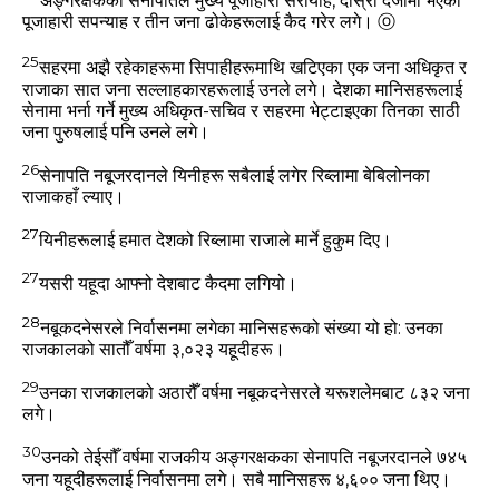
अङ्गरक्षकका सेनापतिले मुख्‍य पूजाहारी सरायाह, दोस्रो दर्जामा भएका
पूजाहारी सपन्‍याह र तीन जना ढोकेहरूलाई कैद गरेर लगे।
ⓞ
25
सहरमा अझै रहेकाहरूमा सिपाहीहरूमाथि खटिएका एक जना अधिकृत र
राजाका सात जना सल्‍लाहकारहरूलाई उनले लगे। देशका मानिसहरूलाई
सेनामा भर्ना गर्ने मुख्‍य अधिकृत-सचिव र सहरमा भेट्टाइएका तिनका साठी
जना पुरुषलाई पनि उनले लगे।
26
सेनापति नबूजरदानले यिनीहरू सबैलाई लगेर रिब्‍लामा बेबिलोनका
राजाकहाँ ल्‍याए।
27
यिनीहरूलाई हमात देशको रिब्‍लामा राजाले मार्ने हुकुम दिए।
27
यसरी यहूदा आफ्‍नो देशबाट कैदमा लगियो।
28
नबूकदनेसरले निर्वासनमा लगेका मानिसहरूको संख्‍या यो हो: उनका
राजकालको सातौँ वर्षमा ३,०२३ यहूदीहरू।
29
उनका राजकालको अठारौँ वर्षमा नबूकदनेसरले यरूशलेमबाट ८३२ जना
लगे।
30
उनको तेईसौँ वर्षमा राजकीय अङ्गरक्षकका सेनापति नबूजरदानले ७४५
जना यहूदीहरूलाई निर्वासनमा लगे। सबै मानिसहरू ४,६०० जना थिए।