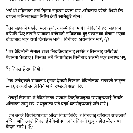
6
चौथो महिनाको नवौँ दिनमा सहरमा यस्‍तो घोर अनिकाल परेको थियो कि
देशका मानिसहरूका निम्‍ति केही खानेकुरै रहेन।
7
तब सहरको पर्खाल भत्‍काइयो, र जम्‍मै सेना भागे। बेबिलोनीहरू सहरका
वरिपरि थिए तापनि राजाका बगैँचाको नजिकका दुई पर्खालको बीचमा भएको
ढोकाबाट भएर राती तिनीहरू भागे। तिनीहरू अराबातिर भागे,
ⓙ
8
तर बेबिलोनी सेनाले राजा सिदकियाहलाई लखेटे र तिनलाई यरीहोको
मैदानमा भेट्टाए। तिनका सबै सिपाहीहरू तिनीबाट अलग्‍गै भएर छरपष्‍ट भए,
9
र तिनलाई समातियो।
9
तब उनीहरूले राजालाई हमात देशको रिब्‍लामा बेबिलोनका राजाको सामुन्‍ने
ल्‍याए, र त्‍यहाँ उनले तिनीमाथि दण्‍डको आज्ञा दिए।
10
त्‍यहाँ रिब्‍लामा नै बेबिलोनका राजाले सिदकियाहका छोराहरूलाई तिनकै
आँखाका सामु मारे, र यहूदाका सबै पदाधिकारीहरूलाई पनि मारे।
11
तब उनले सिदकियाहका आँखा निकालिदिए, र तिनलाई काँसका साङ्‌लाले
बाँधे। अनि उनले तिनलाई बेबिलोनमा लगेर तिनको मृत्‍यु नहोउञ्‍जेलसम्‍म
कैदमा राखे।
ⓚ