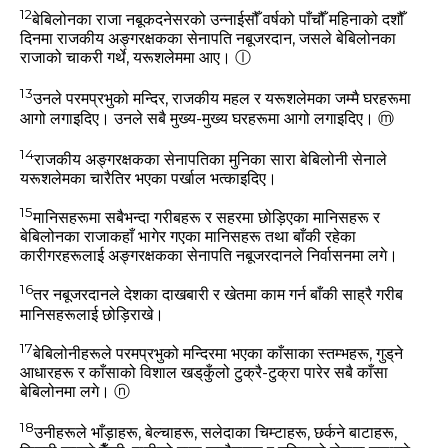
12
बेबिलोनका राजा नबूकदनेसरको उन्‍नाईसौँ वर्षको पाँचौँ महिनाको दशौँ
दिनमा राजकीय अङ्गरक्षकका सेनापति नबूजरदान, जसले बेबिलोनका
राजाको चाकरी गर्थे, यरूशलेममा आए।
ⓛ
13
उनले परमप्रभुको मन्‍दिर, राजकीय महल र यरूशलेमका जम्‍मै घरहरूमा
आगो लगाइदिए। उनले सबै मुख्‍य-मुख्‍य घरहरूमा आगो लगाइदिए।
ⓜ
14
राजकीय अङ्गरक्षकका सेनापतिका मुनिका सारा बेबिलोनी सेनाले
यरूशलेमका चारैतिर भएका पर्खाल भत्‍काइदिए।
15
मानिसहरूमा सबैभन्‍दा गरीबहरू र सहरमा छोड़िएका मानिसहरू र
बेबिलोनका राजाकहाँ भागेर गएका मानिसहरू तथा बाँकी रहेका
कारीगरहरूलाई अङ्गरक्षकका सेनापति नबूजरदानले निर्वासनमा लगे।
16
तर नबूजरदानले देशका दाखबारी र खेतमा काम गर्न बाँकी साह्रै गरीब
मानिसहरूलाई छोड़िराखे।
17
बेबिलोनीहरूले परमप्रभुको मन्‍दिरमा भएका काँसाका स्‍तम्‍भहरू, गुड्‌ने
आधारहरू र काँसाको विशाल खड्‌कुँलो टुक्रै-टुक्रा पारेर सबै काँसा
बेबिलोनमा लगे।
ⓝ
18
उनीहरूले भाँड़ाहरू, बेल्‍चाहरू, सलेदाका चिम्‍टाहरू, छर्कने बाटाहरू,