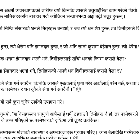
स अधर्मी व्‍यवस्‍थापकको तारीफ गर्‍यो किनकि त्‍यसले चतुर्‍याइँसित काम गरेको 
ू मानिसहरूसँग व्‍यवहार गर्दा ज्‍योतिका सन्‍तानभन्‍दा अझ बढ़ी चतुर हुन्‍छन्‌।
‍नो निम्‍ति संसारको धनले मित्रहरू बनाओ, र जब त्‍यो धन शेष हुन्‍छ, तब तिनीहरूले 
न्‍छ, त्‍यो धेरैमा पनि ईमानदार हुन्‍छ, र जो अति सानो कुरामा बेईमान हुन्‍छ, त्‍यो धेरैमा
क धनमा ईमानदार भएनौ भने, तिमीहरूलाई साँचो धनको जिम्‍मा कसले देला?
ा ईमानदार भएनौ भने, तिमीहरूको आफ्‍नै धन तिमीहरूलाई कसले देला र?
 सेवा गर्न सक्‍दैन, किनकि त्‍यसले एउटालाई घृणा गरेर अर्कालाई प्रेम गर्छ, अथवा 
रू परमेश्‍वर र धन दुवैको सेवा गर्न सक्‍दैनौ।”
ⓒ
ी सबै कुरा सुनेर उहाँको उपहास गरे।
‍नुभयो,
“मानिसहरूका सामुन्‍ने आफैलाई धर्मी ठहराउने तिमीहरू नै हौ, तर परमेश्‍वरले त
्‍च गनिएको छ, परमेश्‍वरको दृष्‍टिमा त्‍यो तुच्‍छ ठहरिन्‍छ।
ाको समयसम्‍म मोशाको व्‍यवस्‍था र अगमवक्ताहरू प्रचार गरिए। त्‍यस बेलादेखि परमेश्‍
्‍यस राज्‍यभित्र बलपूर्वक प्रवेश गर्दछन्‌।
ⓓ