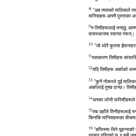
8
“अब त्‍यसको मालिकले त्‍य
मानिसहरू आफ्‍नै पुस्‍ताका अर
9
म तिमीहरूलाई भन्‍दछु, आफ्
वासस्‍थानमा स्‍वागत गरून्‌।
10
“जो थोरै कुरामा ईमानदार हु
11
यसकारण तिमीहरू सांसारि
12
यदि तिमीहरू अर्काको धनम
13
“कुनै नोकरले दुई मालिकको
अर्कालाई तुच्‍छ ठान्‍छ। तिमीह
14
धनका लोभी फरिसीहरूले य
15
तब उहाँले तिनीहरूलाई भन्
किनकि मानिसहरूका बीचमा जे उच
16
“बप्‍तिस्‍मा-दिने यूहन्‍न
प्रचार गरिएको छ, र सबै जना त