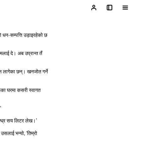
धन-सम्‍पत्ति उड़ाइरहेको छ
 मलाई दे। अब उप्रान्‍त तँ
‍न लागेका छन्‌। खनजोत गर्ने
रूका घरमा कसरी स्‍वागत
’
पन्‍ध्र सय लिटर लेख।’
 उसलाई भन्‍यो, ‘तिम्रो