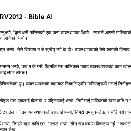
NRV2012 - Bible AI
्‍नुभयो,
“कुनै धनी मानिसको एक जना व्‍यवस्‍थापक थियो। त्‍यसले आफ्‍नो मालिकको 
्धमा लागेको थियो।
 भन्‍यो, ‘तेरो विषयमा म जे सुन्‍दैछु त्‍यो के हो? व्‍यवस्‍थापकको तेरो कामको हिसाब
ो मनमनै भन्‍यो, ‘अब म के गरूँ, किनकि मेरा मालिकले मबाट व्‍यवस्‍थापकको काम खोस्
मलाई लाज लाग्‍छ।
 मैले सोचिसकेको छु। व्‍यवस्‍थापकको कामबाट निकालिएपछि मानिसहरूले मलाई तिनीह
’
णीहरू एक-एकलाई बोलायो, र पहिलालाई भन्‍यो, ‘तिमीलाई मालिकको ऋण कति छ?
 लिटर तेल।’
“तब व्‍यवस्‍थापकले उसलाई भन्‍यो, ‘तिम्रो तमसुक लेऊ, र चाँड़ै बसेर 
ई भन्‍यो, ‘तिम्रो ऋण कति छ?’
“उसले भन्‍यो, ‘तीन सय पचास क्‍विन्‍टल गहूँ।’ त्‍यसले
न्‍टल लेख।’