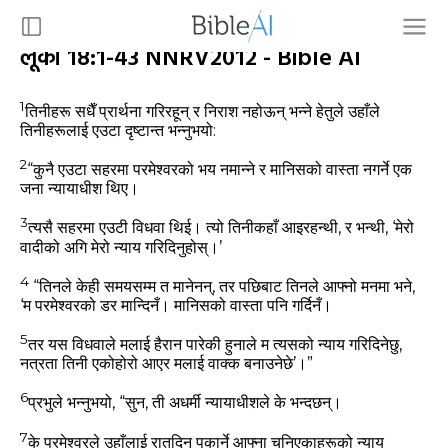
लूका 18:1-43 NNRV2012 - Bible AI
1
तिनीहरू सधैँ प्रार्थना गरिरहून्‌ र निराश नहोऊन्‌ भन्‍ने हेतुले उहाँले
तिनीहरूलाई एउटा दृष्‍टान्‍त भन्‍नुभयो:
2
“कुनै एउटा सहरमा परमेश्‍वरको भय नमान्‍ने र मानिसको वास्‍ता नगर्ने एक
जना न्‍यायाधीश थिए।
3
त्‍यसै सहरमा एउटी विधवा थिई। त्‍यो तिनीकहाँ आइरहन्‍थी, र भन्‍थी, ‘मेरो
वादीको अगि मेरो न्‍याय गरिदिनुहोस्‌।’
4
“तिनले केही समयसम्‍म त मानेनन्, तर पछिबाट तिनले आफ्‍नो मनमा भने,
‘म परमेश्‍वरको डर मान्‍दिनँ। मानिसको वास्‍ता पनि गर्दिनँ।
5
तर यस विधवाले मलाई हैरान पारेकी हुनाले म त्‍यसको न्‍याय गरिदिनेछु,
नत्रता तिनी एकोहोरो आएर मलाई वाक्‍क बनाउनेछे’।”
6
प्रभुले भन्‍नुभयो,
“सुन, ती अधर्मी न्‍यायाधीशले के भन्‍दछन्‌।
7
के परमेश्‍वरले उहाँलाई रातदिन पुकार्ने आफ्‍ना चुनिएकाहरूको न्‍याय