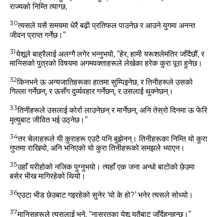
राज्‍यको निम्‍ति त्‍याग्‍छ,
30
त्‍यसले यसै समयमा धेरै बढ़ी प्रतिफल पाउनेछ र आउने युगमा अनन्‍त
जीवन प्राप्‍त गर्नेछ।”
31
येशूले बाह्रैलाई अलग्‍गै लगेर भन्‍नुभयो,
“हेर, हामी यरूशलेमतिर जाँदैछौं, र
मानिसको पुत्रको विषयमा अगमवक्ताहरूले लेखेका हरेक कुरा पूरा हुनेछ।
32
किनभने ऊ अन्‍यजातिहरूका हातमा सुम्‍पिइनेछ, र तिनीहरूले उसको
गिल्‍ला गर्नेछन्, र ऊसँग दुर्व्‍यवहार गर्नेछन्, र उसलाई थुक्‍नेछन्‌।
33
तिनीहरूले उसलाई कोर्रा लाउनेछन्‌ र मार्नेछन्, अनि तेस्रो दिनमा ऊ फेरि
मृत्‍युबाट जीवित भई उठ्‌नेछ।”
34
तर चेलाहरूले यी कुराहरू एउटै पनि बुझेनन्‌। तिनीहरूका निम्‍ति यो कुरा
गुप्‍तमा राखियो, अनि भनिएको यो कुरा तिनीहरूको समझले भ्‍याएन।
35
उहाँ यरीहोको नजिक पुग्‍नुभयो। त्‍यहाँ एक जना अन्‍धो बाटोको छेउमा
बसेर भीख मागिरहेको थियो।
36
एउटा भीड छेउबाट गइरहेको सुनेर ‘यो के हो?’ भनेर त्‍यसले सोध्‍यो।
37
मानिसहरूले त्‍यसलाई भने, “नासरतका येशू यतैबाट जाँदैहुनुहुन्‍छ।”