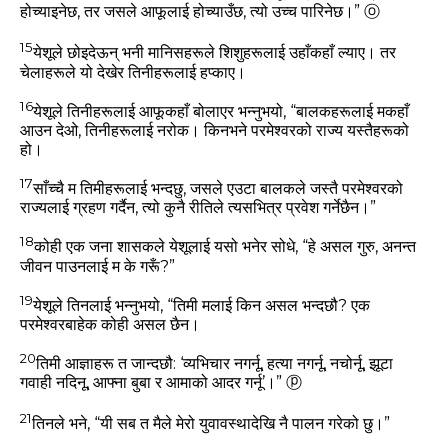
होच्‍याइनेछ, तर जसले आफूलाई होच्‍याउँछ, त्‍यो उच्‍च पारिनेछ।”
ⓞ
15
येशूले छोइदेऊन्‌ भनी मानिसहरूले शिशुहरूलाई उहाँकहाँ ल्‍याए। तर
चेलाहरूले यो देखेर तिनीहरूलाई हप्‍काए।
16
येशूले तिनीहरूलाई आफूकहाँ बोलाएर भन्‍नुभयो,
“बालकहरूलाई मकहाँ
आउन देओ, तिनीहरूलाई नरोक। किनभने परमेश्‍वरको राज्‍य यस्‍तैहरूको
हो।
17
साँच्‍चै म तिमीहरूलाई भन्‍दछु, जसले एउटा बालकले जस्‍तै परमेश्‍वरको
राज्‍यलाई ग्रहण गर्दैन, त्‍यो कुनै रीतिले त्‍यसभित्र प्रवेश गर्नेछैन।”
18
कोही एक जना शासकले येशूलाई यसो भनेर सोधे, “हे असल गुरु, अनन्‍त
जीवन पाउनलाई म के गरूँ?”
19
येशूले तिनलाई भन्‍नुभयो,
“तिमी मलाई किन असल भन्‍दछौ? एक
परमेश्‍वरबाहेक कोही असल छैन।
20
तिमी आज्ञाहरू त जान्‍दछौ: ‘व्‍यभिचार नगर्नू, हत्‍या नगर्नू, नचोर्नू, झूटा
गवाही नदिनू, आफ्‍ना बुबा र आमाको आदर गर्नू’।”
ⓟ
21
तिनले भने, “यी सब त मैले मेरो युवावस्‍थादेखि नै पालन गरेको छु।”