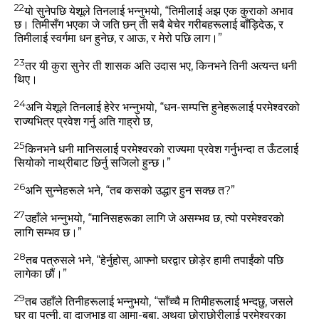
22
यो सुनेपछि येशूले तिनलाई भन्‍नुभयो,
“तिमीलाई अझ एक कुराको अभाव
छ। तिमीसँग भएका जे जति छन्‌ ती सबै बेचेर गरीबहरूलाई बाँड़िदेऊ, र
तिमीलाई स्‍वर्गमा धन हुनेछ, र आऊ, र मेरो पछि लाग।”
23
तर यी कुरा सुनेर ती शासक अति उदास भए, किनभने तिनी अत्‍यन्‍त धनी
थिए।
24
अनि येशूले तिनलाई हेरेर भन्‍नुभयो,
“धन-सम्‍पत्ति हुनेहरूलाई परमेश्‍वरको
राज्‍यभित्र प्रवेश गर्नु अति गाह्रो छ,
25
किनभने धनी मानिसलाई परमेश्‍वरको राज्‍यमा प्रवेश गर्नुभन्‍दा त ऊँटलाई
सियोको नाथ्रीबाट छिर्नु सजिलो हुन्‍छ।”
26
अनि सुन्‍नेहरूले भने, “तब कसको उद्धार हुन सक्‍छ त?”
27
उहाँले भन्‍नुभयो,
“मानिसहरूका लागि जे असम्‍भव छ, त्‍यो परमेश्‍वरको
लागि सम्‍भव छ।”
28
तब पत्रुसले भने, “हेर्नुहोस्, आफ्‍नो घरद्वार छोड़ेर हामी तपाईंको पछि
लागेका छौं।”
29
तब उहाँले तिनीहरूलाई भन्‍नुभयो,
“साँच्‍चै म तिमीहरूलाई भन्‍दछु, जसले
घर वा पत्‍नी, वा दाजुभाइ वा आमा-बुबा, अथवा छोराछोरीलाई परमेश्‍वरका