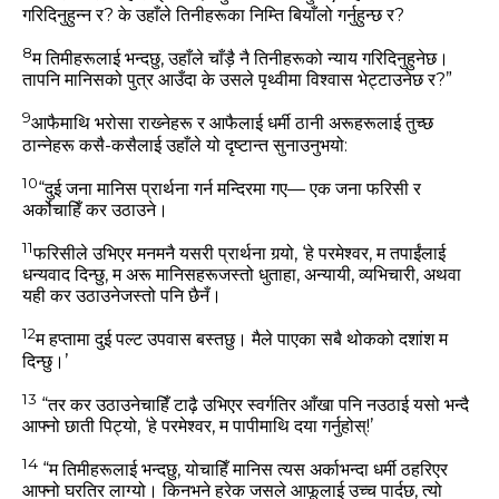
गरिदिनुहुन्‍न र? के उहाँले तिनीहरूका निम्‍ति बियाँलो गर्नुहुन्‍छ र?
8
म तिमीहरूलाई भन्‍दछु, उहाँले चाँड़ै नै तिनीहरूको न्‍याय गरिदिनुहुनेछ।
तापनि मानिसको पुत्र आउँदा के उसले पृथ्‍वीमा विश्‍वास भेट्टाउनेछ र?”
9
आफैमाथि भरोसा राख्‍नेहरू र आफैलाई धर्मी ठानी अरूहरूलाई तुच्‍छ
ठान्‍नेहरू कसै-कसैलाई उहाँले यो दृष्‍टान्‍त सुनाउनुभयो:
10
“दुई जना मानिस प्रार्थना गर्न मन्‍दिरमा गए— एक जना फरिसी र
अर्कोचाहिँ कर उठाउने।
11
फरिसीले उभिएर मनमनै यसरी प्रार्थना गर्‍यो, ‘हे परमेश्‍वर, म तपाईंलाई
धन्‍यवाद दिन्‍छु, म अरू मानिसहरूजस्‍तो धुताहा, अन्‍यायी, व्‍यभिचारी, अथवा
यही कर उठाउनेजस्‍तो पनि छैनँ।
12
म हप्‍तामा दुई पल्‍ट उपवास बस्‍तछु। मैले पाएका सबै थोकको दशांश म
दिन्‍छु।’
13
“तर कर उठाउनेचाहिँ टाढ़ै उभिएर स्‍वर्गतिर आँखा पनि नउठाई यसो भन्‍दै
आफ्‍नो छाती पिट्यो, ‘हे परमेश्‍वर, म पापीमाथि दया गर्नुहोस्‌!’
14
“म तिमीहरूलाई भन्‍दछु, योचाहिँ मानिस त्‍यस अर्काभन्‍दा धर्मी ठहरिएर
आफ्‍नो घरतिर लाग्‍यो। किनभने हरेक जसले आफूलाई उच्‍च पार्दछ, त्‍यो