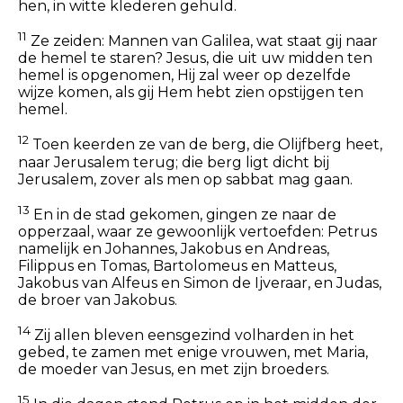
hen, in witte klederen gehuld.
11
Ze zeiden: Mannen van Galilea, wat staat gij naar
de hemel te staren? Jesus, die uit uw midden ten
hemel is opgenomen, Hij zal weer op dezelfde
wijze komen, als gij Hem hebt zien opstijgen ten
hemel.
12
Toen keerden ze van de berg, die Olijfberg heet,
naar Jerusalem terug; die berg ligt dicht bij
Jerusalem, zover als men op sabbat mag gaan.
13
En in de stad gekomen, gingen ze naar de
opperzaal, waar ze gewoonlijk vertoefden: Petrus
namelijk en Johannes, Jakobus en Andreas,
Filippus en Tomas, Bartolomeus en Matteus,
Jakobus van Alfeus en Simon de Ijveraar, en Judas,
de broer van Jakobus.
14
Zij allen bleven eensgezind volharden in het
gebed, te zamen met enige vrouwen, met Maria,
de moeder van Jesus, en met zijn broeders.
15