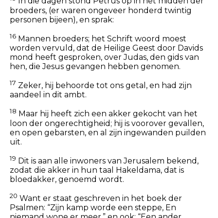
In die dagen stond Petrus op in het midden der
broeders, (er waren ongeveer honderd twintig
personen bijeen), en sprak:
16
Mannen broeders; het Schrift woord moest
worden vervuld, dat de Heilige Geest door Davids
mond heeft gesproken, over Judas, den gids van
hen, die Jesus gevangen hebben genomen.
17
Zeker, hij behoorde tot ons getal, en had zijn
aandeel in dit ambt.
18
Maar hij heeft zich een akker gekocht van het
loon der ongerechtigheid; hij is voorover gevallen,
en open gebarsten, en al zijn ingewanden puilden
uit.
19
Dit is aan alle inwoners van Jerusalem bekend,
zodat die akker in hun taal Hakeldama, dat is
bloedakker, genoemd wordt.
20
Want er staat geschreven in het boek der
Psalmen: “Zijn kamp worde een steppe, En
niemand wone er meer.” en ook: “Een ander