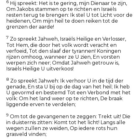
6
Hij spreekt: Het is te gering, mijn Dienaar te zijn,
Om Jakobs stammen op te richten en Israëls
resten terug te brengen: Ik stel U tot Licht voor de
heidenen, Om mijn heil te doen reiken tot de
grenzen der aarde!
7
Zo spreekt Jahweh, Israëls Heilige en Verlosser,
Tot Hem, die door het volk wordt veracht en
verfoeid, Tot den slaaf der tyrannen! Koningen
rijzen omhoog, wanneer ze U zien, En vorsten
werpen zich neer; Omdat Jahweh getrouw is,
Israëls Heilige U uitverkoos!
8
Zo spreekt Jahweh: Ik verhoor U in de tijd der
genade, En sta U bij op de dag van het heil; Ik heb
U gevormd en bestemd Tot een Verbond met het
volk: Om het land weer op te richten, De braak
liggende erven te verdelen;
9
Om tot de gevangenen te zeggen: Trekt uit! Die
in duisternis zitten: Komt tot het licht! Langs alle
wegen zullen ze weiden, Op iedere rots hun
grasveld vinden;