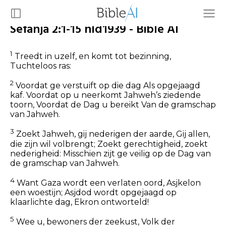
Sefanja 2:1-15 nld1939 - Bible AI
1
Treedt in uzelf, en komt tot bezinning,
Tuchteloos ras:
2
Voordat ge verstuift op die dag Als opgejaagd
kaf. Voordat op u neerkomt Jahweh’s ziedende
toorn, Voordat de Dag u bereikt Van de gramschap
van Jahweh.
3
Zoekt Jahweh, gij nederigen der aarde, Gij allen,
die zijn wil volbrengt; Zoekt gerechtigheid, zoekt
nederigheid: Misschien zijt ge veilig op de Dag van
de gramschap van Jahweh.
4
Want Gaza wordt een verlaten oord, Asjkelon
een woestijn; Asjdod wordt opgejaagd op
klaarlichte dag, Ekron ontworteld!
5
Wee u, bewoners der zeekust, Volk der