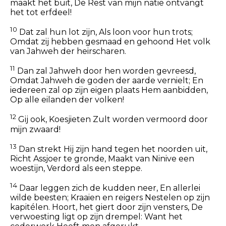
maakt het buit, De Rest van mijn natie ontvangt
het tot erfdeel!
10
Dat zal hun lot zijn, Als loon voor hun trots;
Omdat zij hebben gesmaad en gehoond Het volk
van Jahweh der heirscharen.
11
Dan zal Jahweh door hen worden gevreesd,
Omdat Jahweh de goden der aarde vernielt; En
iedereen zal op zijn eigen plaats Hem aanbidden,
Op alle eilanden der volken!
12
Gij ook, Koesjieten Zult worden vermoord door
mijn zwaard!
13
Dan strekt Hij zijn hand tegen het noorden uit,
Richt Assjoer te gronde, Maakt van Ninive een
woestijn, Verdord als een steppe.
14
Daar leggen zich de kudden neer, En allerlei
wilde beesten; Kraaien en reigers Nestelen op zijn
kapitélen. Hoort, het giert door zijn vensters, De
verwoesting ligt op zijn drempel: Want het