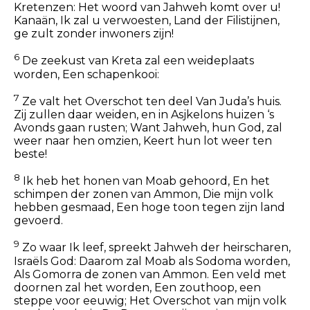
Kretenzen: Het woord van Jahweh komt over u!
Kanaän, Ik zal u verwoesten, Land der Filistijnen,
ge zult zonder inwoners zijn!
6
De zeekust van Kreta zal een weideplaats
worden, Een schapenkooi:
7
Ze valt het Overschot ten deel Van Juda’s huis.
Zij zullen daar weiden, en in Asjkelons huizen ‘s
Avonds gaan rusten; Want Jahweh, hun God, zal
weer naar hen omzien, Keert hun lot weer ten
beste!
8
Ik heb het honen van Moab gehoord, En het
schimpen der zonen van Ammon, Die mijn volk
hebben gesmaad, Een hoge toon tegen zijn land
gevoerd.
9
Zo waar Ik leef, spreekt Jahweh der heirscharen,
Israëls God: Daarom zal Moab als Sodoma worden,
Als Gomorra de zonen van Ammon. Een veld met
doornen zal het worden, Een zouthoop, een
steppe voor eeuwig; Het Overschot van mijn volk