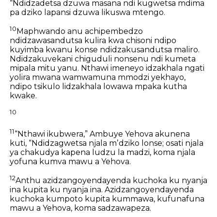
“Ndidzadetsa dzuwa masana
ndi kugwetsa mdima
pa dziko lapansi dzuwa likuswa mtengo.
10
Maphwando anu achipembedzo
ndidzawasandutsa kulira kwa chisoni
ndipo
kuyimba kwanu konse ndidzakusandutsa maliro.
Ndidzakuvekani chiguduli nonsenu
ndi kumeta
mipala mitu yanu.
Nthawi imeneyo idzakhala ngati
yolira mwana wamwamuna mmodzi yekhayo,
ndipo tsikulo lidzakhala lowawa mpaka kutha
kwake.
10
11
“Nthawi ikubwera,” Ambuye Yehova akunena
kuti,
“Ndidzagwetsa njala mʼdziko lonse;
osati njala
ya chakudya kapena ludzu la madzi,
koma njala
yofuna kumva mawu a Yehova.
12
Anthu azidzangoyendayenda kuchoka ku nyanja
ina kupita ku nyanja ina.
Azidzangoyendayenda
kuchoka kumpoto kupita kummawa,
kufunafuna
mawu a Yehova,
koma sadzawapeza.