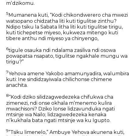
mʼdzikomu.
5
Mumanena kuti,
“Kodi chikondwerero cha mwezi
watsopano chidzatha liti
kuti tigulitse zinthu?
Ndipo tsiku la Sabata litha liti
kuti tigulitse tirigu,
kuti tichepetse miyeso,
kukweza mitengo
kuti
tibere anthu ndi miyeso ya chinyengo,
6
tigule osauka ndi ndalama zasiliva
ndi osowa
powapatsa nsapato,
tigulitse ngakhale mungu wa
tirigu?”
7
Yehova amene Yakobo amamunyadira, walumbira
kuti: Ine sindidzayiwala chilichonse chimene
anachita.
8
“Kodi dziko silidzagwedezeka chifukwa cha
zimenezi,
ndi onse okhala mʼmenemo kulira
mwachisoni?
Dziko lonse lidzavunduka ngati
mtsinje wa Nailo;
lidzagwedezeka kenaka
nʼkukhala bata
ngati mtsinje wa ku Igupto.
9
“Tsiku limenelo,” Ambuye Yehova akunena kuti,