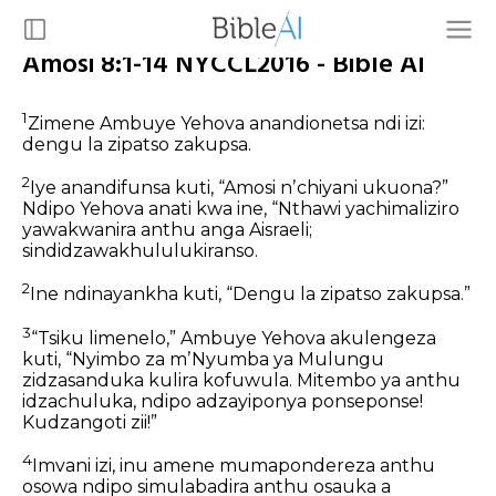
Amosi 8:1-14 NYCCL2016 - Bible AI
1
Zimene Ambuye Yehova anandionetsa ndi izi:
dengu la zipatso zakupsa.
2
Iye anandifunsa kuti, “Amosi nʼchiyani ukuona?”
Ndipo Yehova anati kwa ine, “Nthawi yachimaliziro
yawakwanira anthu anga Aisraeli;
sindidzawakhululukiranso.
2
Ine ndinayankha kuti, “Dengu la zipatso zakupsa.”
3
“Tsiku limenelo,” Ambuye Yehova akulengeza
kuti, “Nyimbo za mʼNyumba ya Mulungu
zidzasanduka kulira kofuwula. Mitembo ya anthu
idzachuluka, ndipo adzayiponya ponseponse!
Kudzangoti zii!”
4
Imvani izi, inu amene mumapondereza anthu
osowa
ndipo simulabadira anthu osauka a