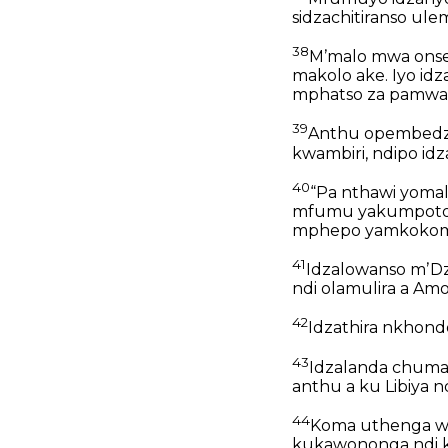
sidzachitiranso u
38
Mʼmalo mwa onse
makolo ake. Iyo idz
mphatso za pamwa
39
Anthu opembedza
kwambiri, ndipo idz
40
“Pa nthawi yom
mfumu yakumpotoyi 
mphepo yamkokomo.
41
Idzalowanso mʼD
ndi olamulira a A
42
Idzathira nkhond
43
Idzalanda chuma c
anthu a ku Libiya n
44
Koma uthenga wo
kukawononga ndi k