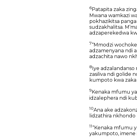
6
Patapita zaka zi
Mwana wamkazi wa
pokhazikitsa pang
sudzakhalitsa. Mʼ
adzaperekedwa kwa
7
“Mmodzi wochoker
adzamenyana ndi a
adzachita nawo nk
8
Iye adzalandanso 
zasiliva ndi golid
kumpoto kwa zaka 
9
Kenaka mfumu ya
idzalephera ndi k
10
Ana ake adzakonz
lidzathira nkhond
11
“Kenaka mfumu y
yakumpoto, imene i