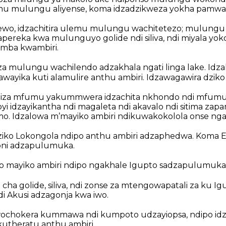
lemu mulungu aliyense, koma idzadzikweza yokha pamwa
wo, idzachitira ulemu mulungu wachitetezo; mulungu 
apereka kwa mulunguyo golide ndi siliva, ndi miyala yo
mba kwambiri.
 mulungu wachilendo adzakhala ngati linga lake. Idz
awayika kuti alamulire anthu ambiri. Idzawagawira dziko 
aliza mfumu yakummwera idzachita nkhondo ndi mfum
idzayikantha ndi magaleta ndi akavalo ndi sitima zapam
 Idzalowa mʼmayiko ambiri ndikuwakokolola onse ngati
ziko Lokongola ndipo anthu ambiri adzaphedwa. Kom
moni adzapulumuka.
o mayiko ambiri ndipo ngakhale Igupto sadzapulumuka
ha golide, siliva, ndi zonse za mtengowapatali za ku Ig
di Akusi adzagonja kwa iwo.
chokera kummawa ndi kumpoto udzayiopsa, ndipo idzap
utheratu anthu ambiri.