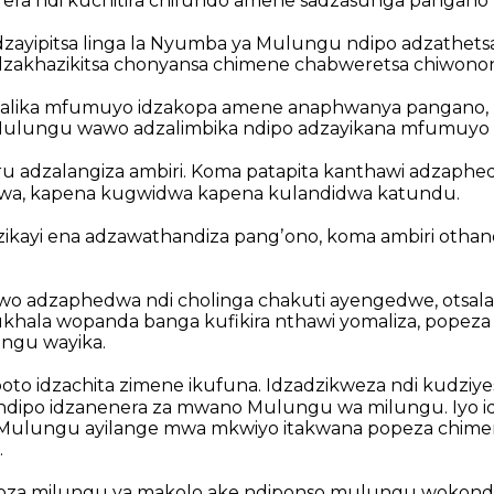
rera ndi kuchitira chifundo amene sadzasunga pangano 
zayipitsa linga la Nyumba ya Mulungu ndipo adzathets
adzakhazikitsa chonyansa chimene chabweretsa chiwono
alika mfumuyo idzakopa amene anaphwanya pangano,
ulungu wawo adzalimbika ndipo adzayikana mfumuyo
u adzalangiza ambiri. Koma patapita kanthawi adzaphe
wa, kapena kugwidwa kapena kulandidwa katundu.
ikayi ena adzawathandiza pangʼono, koma ambiri otha
o adzaphedwa ndi cholinga chakuti ayengedwe, otsal
khala wopanda banga kufikira nthawi yomaliza, popeza 
ngu wayika.
to idzachita zimene ikufuna. Idzadzikweza ndi kudziy
ndipo idzanenera za mwano Mulungu wa milungu. Iyo 
 Mulungu ayilange mwa mkwiyo itakwana popeza chimen
.
za milungu ya makolo ake ndiponso mulungu wokonde