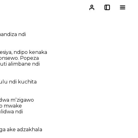
andiza ndi
siya, ndipo kenaka
 onsewo. Popeza
uti alimbane ndi
lu ndi kuchita
dwa mʼzigawo
lo mwake
lidwa ndi
a ake adzakhala