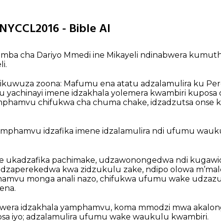
5 NYCCL2016 - Bible AI
mba cha Dariyo Mmedi ine Mikayeli ndinabwera kumuth
i.
ikuwuza zoona: Mafumu ena atatu adzalamulira ku Pere
yachinayi imene idzakhala yolemera kwambiri kuposa
 mphamvu chifukwa cha chuma chake, idzadzutsa onse k
phamvu idzafika imene idzalamulira ndi ufumu wauku
 ukadzafika pachimake, udzawonongedwa ndi kugawi
udzaperekedwa kwa zidzukulu zake, ndipo olowa mʼma
hamvu monga anali nazo, chifukwa ufumu wake udzazu
ena.
era idzakhala yamphamvu, koma mmodzi mwa akalong
a iyo; adzalamulira ufumu wake waukulu kwambiri.