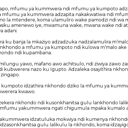
ngapo, mfumu ya kummwera ndi mfumu ya kumpoto adza
 mfumu ya kummwera adzapita nakakwatiwa ndi mfu
ano la mtendere, koma ulamuliro wake pamodzi ndi wa
masiku amenewo iye, mwamuna wake, mwana wake ndi atu
 adani.
a ku banja la mkaziyo adzadzuka nadzalamulira mʼmal
nkhondo a mfumu ya kumpoto ndi kulowa mʼmalo ake 
hondo ndi kupambana.
milungu yawo, mafano awo achitsulo, ndi ziwiya zawo 
e ndi kubwerera nazo ku Igupto. Adzaleka osayithira nk
zingapo.
 kumpoto idzathira nkhondo dziko la mfumu ya kumm
ubwerera kwawo.
ekera nkhondo ndi kusonkhanitsa gulu lankhondo lalik
o mfumu yakummwera ngati chigumula mpaka kumalo a
akummwera idzatuluka mokwiya ndi kumenya nkhond
dzasonkhanitsa gulu lalikulu la nkhondo, koma idzayigo