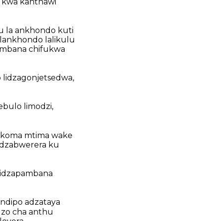
 kwa kanthawi
u la ankhondo kuti
ankhondo lalikulu
ambana chifukwa
lidzagonjetsedwa,
ebulo limodzi,
, koma mtima wake
idzabwerera ku
sidzapambana
 ndipo adzataya
dzo cha anthu