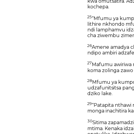
kwa omutsatira. A
kochepa.
25
“Mfumu ya kumpot
lithire nkhondo m
ndi lamphamvu id
cha ziwembu zime
26
Amene amadya ch
ndipo ambiri adzaf
27
Mafumu awiriwa mi
koma zolinga zawo 
28
Mfumu ya kumpot
udzafunitsitsa pan
dziko lake.
29
“Patapita nthaw
monga inachitira ka
30
Sitima zapamadzi
mtima. Kenaka idz