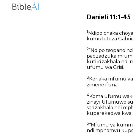
Danieli 11:1-4
1
Ndipo chaka choya
kumuteteza Gabriel
2
“Ndipo tsopano nd
padzadzuka mfumu 
kuti idzakhala ndi
ufumu wa Grisi.
3
Kenaka mfumu yam
zimene ifuna.
4
Koma ufumu wake
zinayi. Ufumuwo s
sadzakhala ndi mp
kuperekedwa kwa 
5
“Mfumu ya kummw
ndi mphamvu kupos