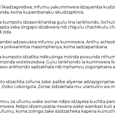
li likadzagwidwa, mfumu yakummwera idzayamba kudzi
nda, koma kupambanaku sikudzapitirira.
kumpoto idzasonkhanitsa gulu lina lankhondo, lochul
apita zaka zingapo idzabwera ndi chigulu chachikulu c
 zida.
 ambiri adzawukira mfumu ya kummwera. Anthu achiso
a pokwaniritsa masomphenya, koma sadzapambana.
 kumpoto idzafika ndikuzinga mzinda powunda nthum
a mzinda wotetezedwa. Gulu lankhondo la kummwera l
i awo ankhondo sadzakhala ndi mphamvu zogonjetsera 
idzachita zofuna zake; palibe aliyense adzayigonjetse.
 Dziko Lokongola. Zonse zidzakhala mu ulamuliro wa
amvu za ufumu wake wonse ndipo idzayesa kuchita pa
wera. Ndipo idzamupatsa mwana wake wamkazi kuti a
 ufumu, koma zolinga zake sizidzatheka kapena kumuth