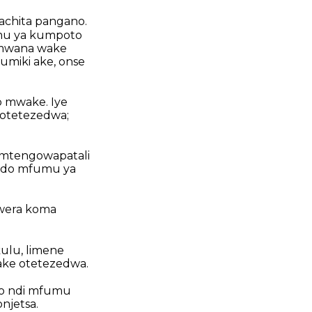
chita pangano.
mu ya kumpoto
 mwana wake
miki ake, onse
o mwake. Iye
otetezedwa;
zamtengowapatali
hondo mfumu ya
wera koma
ulu, limene
ke otetezedwa.
o ndi mfumu
njetsa.