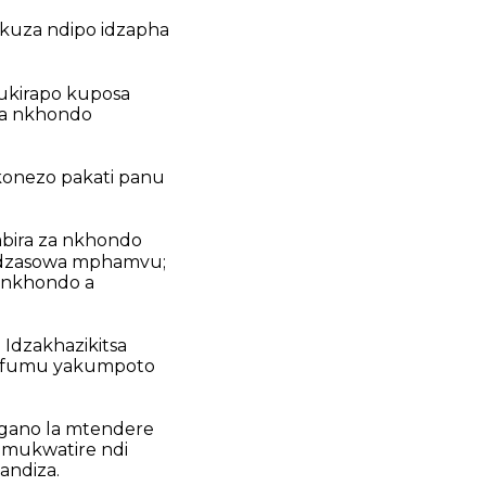
kuza ndipo idzapha
ukirapo kuposa
ha nkhondo
konezo pakati panu
bira za nkhondo
idzasowa mphamvu;
ankhondo a
 Idzakhazikitsa
 mfumu yakumpoto
ngano la mtendere
mukwatire ndi
andiza.