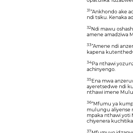
opatulika. Idzabwe
31
“Ankhondo ake ad
ndi tsiku. Kenaka 
32
Ndi mawu oshash
amene amadziwa M
33
“Amene ndi anzer
kapena kutenthed
34
Pa nthawi yozunz
achinyengo.
35
Ena mwa anzeruw
ayeretsedwe ndi ku
nthawi imene Mulu
36
“Mfumu ya kumpo
mulungu aliyense 
mpaka nthawi yoti
chiyenera kuchitika
37
Mfumuyo idzanyo