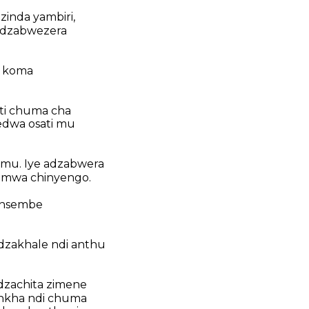
inda yambiri,
adzabwezera
o koma
ti chuma cha
dwa osati mu
mu. Iye adzabwera
 mwa chinyengo.
Ansembe
dzakhale ndi anthu
dzachita zimene
unkha ndi chuma