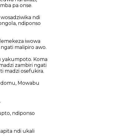
mba pa onse.
wosadziwika ndi
kongola, ndiponso
alemekeza iwowa
ngati malipiro awo.
u yakumpoto. Koma
adzi zambiri ngati
 madzi osefukira.
a Edomu, Mowabu
.
upto, ndiponso
ita ndi ukali