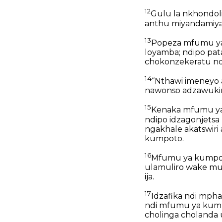
12
Gulu la nkhondo
anthu miyandamiya
13
Popeza mfumu ya 
loyamba; ndipo pat
chokonzekeratu ndi
14
“Nthawi imeneyo
nawonso adzawukir
15
Kenaka mfumu ya
ndipo idzagonjets
ngakhale akatswir
kumpoto.
16
Mfumu ya kumpoto 
ulamuliro wake mu
ija.
17
Idzafika ndi mph
ndi mfumu ya kumm
cholinga cholanda