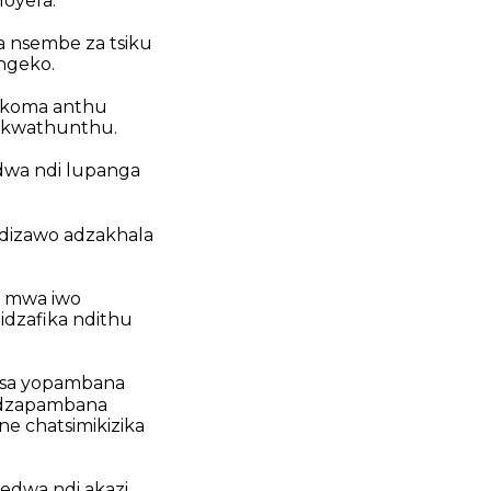
loyera.
a nsembe za tsiku
ngeko.
 koma anthu
 kwathunthu.
dwa ndi lupanga
ndizawo adzakhala
a mwa iwo
idzafika ndithu
esa yopambana
idzapambana
e chatsimikizika
dwa ndi akazi,