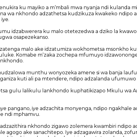
nukira ku mayiko a mʼmbali mwa nyanja ndi kulanda miz
ina wa nkhondo adzathetsa kudzikuza kwakeko ndipo 
iye.
mfumu idzabwerera ku malo otetezedwa a dziko la kwaw
ugwa osapezekanso.
zatenga malo ake idzatumiza wokhometsa msonkho ku
uluke. Komabe mʼzaka zochepa mfumuyo idzawononge
 nkhondo.
udzalowa munthu wonyozeka amene si wa banja laufu
aniza kuti ali pa mtendere, ndipo adzalanda ufumuwo
tsa gulu lalikulu lankhondo kuphatikizapo Mkulu wa 
aye pangano, iye adzachita monyenga, ndipo ngakhale a
be ndi mphamvu.
e adzazithira nkhondo zigawo zolemera kwambiri ndipo a
e agogo ake sanachitepo. Iye adzagawira zolanda, zof