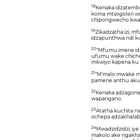
18
Kenaka idzatembe
koma mtsogoleri w
chipongwecho kwa 
19
Zikadzatha izi, 
idzapunthwa ndi k
20
“Mfumu imene id
ufumu wake chich
mkwiyo kapena ku
21
“Mʼmalo mwake m
pamene anthu akug
22
Kenaka adzagone
wapangano.
23
Atatha kuchita n
ochepa adzakhala
24
Mwadzidzidzi, iy
makolo ake ngakhal