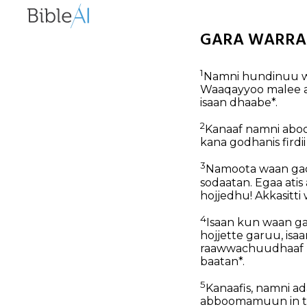
GARA WARRA R
1
Namni hundinuu w
Waaqayyoo malee a
isaan dhaabe*.
2
Kanaaf namni abo
kana godhanis firdii o
3
Namoota waan gadh
sodaatan. Egaa atis
hojjedhu! Akkasitti 
4
Isaan kun waan ga
hojjette garuu, is
raawwachuudhaaf ma
baatan*.
5
Kanaafis, namni a
abboomamuun in ta