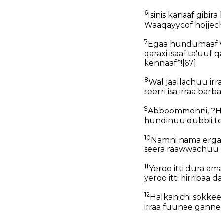
6
Isinis kanaaf gibi
Waaqayyoof hojjechu
7
Egaa hundumaaf waan
qaraxi isaaf ta'uuf 
kennaaf*!
[67]
8
Wal jaallachuu irr
seerri isa irraa bar
9
Abboommonni, ?Hin 
hundinuu dubbii tok
10
Namni nama erga j
seera raawwachuu 
11
Yeroo itti dura a
yeroo itti hirribaa 
12
Halkanichi sokkee,
irraa fuunee gannee, 