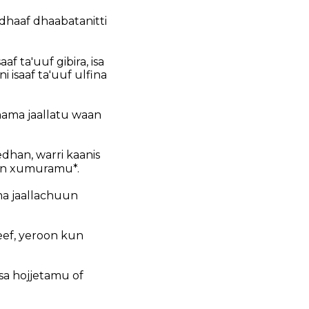
dhaaf dhaabatanitti
af ta'uuf gibira, isa
i isaaf ta'uuf ulfina
 nama jaallatu waan
edhan, warri kaanis
n in xumuramu*.
ama jaallachuun
eef, yeroon kun
ssa hojjetamu of