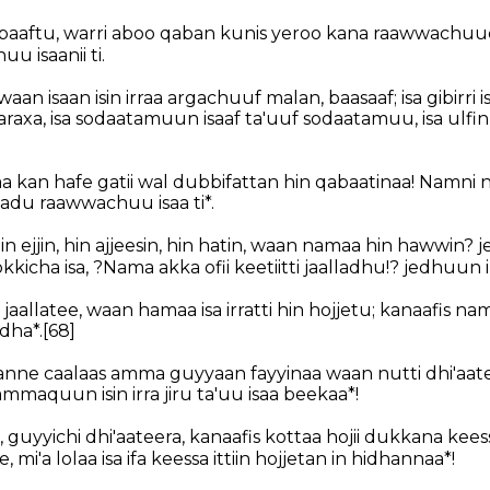
ra baaftu, warri aboo qaban kunis yeroo kana raawwachuu
u isaanii ti.
 isaan isin irraa argachuuf malan, baasaaf; isa gibirri isa
qaraxa, isa sodaatamuun isaaf ta'uuf sodaatamuu, isa ulfinn
aa kan hafe gatii wal dubbifattan hin qabaatinaa! Namni
baadu raawwachuu isaa ti*.
ejjin, hin ajjeesin, hin hatin, waan namaa hin hawwin? j
kicha isa, ?Nama akka ofii keetiitti jaalladhu!? jedhuu
aallatee, waan hamaa isa irratti hin hojjetu; kanaafis n
dha*.
[68]
manne caalaas amma guyyaan fayyinaa waan nutti dhi'aat
dammaquun isin irra jiru ta'uu isaa beekaa*!
 guyyichi dhi'aateera, kanaafis kottaa hojii dukkana kee
mi'a lolaa isa ifa keessa ittiin hojjetan in hidhannaa*!