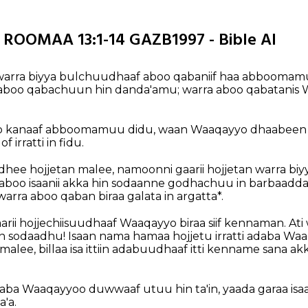
OOMAA 13:1-14 GAZB1997 - Bible AI
arra biyya bulchuudhaaf aboo qabaniif haa abboomam
boo qabachuun hin danda'amu; warra aboo qabatanis 
o kanaaf abboomamuu didu, waan Waaqayyo dhaabeen i
f irratti in fidu.
ee hojjetan malee, namoonni gaarii hojjetan warra biyy
 aboo isaanii akka hin sodaanne godhachuu in barbaadda
warra aboo qaban biraa galata in argatta*.
arii hojjechiisuudhaaf Waaqayyo biraa siif kennaman. At
aan sodaadhu! Isaan nama hamaa hojjetu irratti adaba Wa
lee, billaa isa ittiin adabuudhaaf itti kenname sana a
daba Waaqayyoo duwwaaf utuu hin ta'in, yaada garaa isaa
'a.