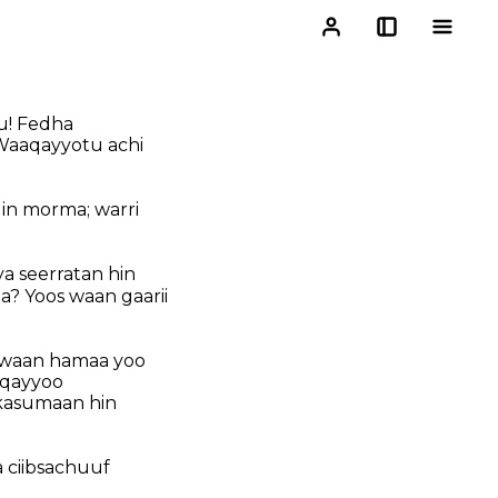
u! Fedha
Waaqayyotu achi
n morma; warri
a seerratan hin
a? Yoos waan gaarii
i waan hamaa yoo
aqayyoo
kkasumaan hin
 ciibsachuuf