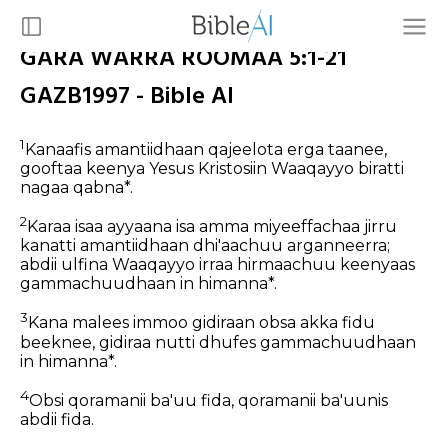
GARA WARRA ROOMAA 5:1-21
GAZB1997 - Bible AI
1
Kanaafis amantiidhaan qajeelota erga taanee,
gooftaa keenya Yesus Kristosiin Waaqayyo biratti
nagaa qabna*.
2
Karaa isaa ayyaana isa amma miyeeffachaa jirru
kanatti amantiidhaan dhi'aachuu arganneerra;
abdii ulfina Waaqayyo irraa hirmaachuu keenyaas
gammachuudhaan in himanna*.
3
Kana malees immoo gidiraan obsa akka fidu
beeknee, gidiraa nutti dhufes gammachuudhaan
in himanna*.
4
Obsi qoramanii ba'uu fida, qoramanii ba'uunis
abdii fida.