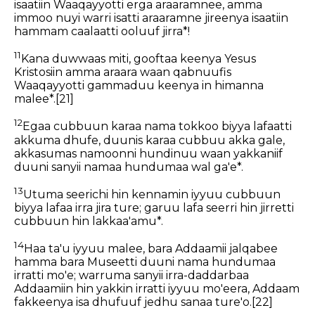
isaatiin Waaqayyotti erga araaramnee, amma
immoo nuyi warri isatti araaramne jireenya isaatiin
hammam caalaatti ooluuf jirra*!
11
Kana duwwaas miti, gooftaa keenya Yesus
Kristosiin amma araara waan qabnuufis
Waaqayyotti gammaduu keenya in himanna
malee*.
[21]
12
Egaa cubbuun karaa nama tokkoo biyya lafaatti
akkuma dhufe, duunis karaa cubbuu akka gale,
akkasumas namoonni hundinuu waan yakkaniif
duuni sanyii namaa hundumaa wal ga'e*.
13
Utuma seerichi hin kennamin iyyuu cubbuun
biyya lafaa irra jira ture; garuu lafa seerri hin jirretti
cubbuun hin lakkaa'amu*.
14
Haa ta'u iyyuu malee, bara Addaamii jalqabee
hamma bara Museetti duuni nama hundumaa
irratti mo'e; warruma sanyii irra-daddarbaa
Addaamiin hin yakkin irratti iyyuu mo'eera, Addaam
fakkeenya isa dhufuuf jedhu sanaa ture'o.
[22]