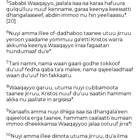
5
Sababii Waaqayyo, jaalala isaa isa karaa hafuura
qulqulluu nuuf kenname, garaa keenya keessatti
dhangalaaseef, abdiin immoo nu hin yeellaasisu*.
[20]
6
Nuyi amma illee of-dadhaboo taanee utuu jirruu
yeroon yaadame yommuu ga'etti Kristos warra
akkuma keenya Waaqayyo irraa fagaatan
hundumaaf du'e*.
7
Tarii namni, nama waan gaarii godhe tokkoof
du'uuf fedha qaba ta'a malee, nama qajeelaadhaaf
waan du'uuf hin fakkaatu.
8
Waaqayyo garuu, utuma nuyi cubbamoota
taanee jirruu, Kristos nuuf du'uu isaatiin hammam
akka nu jaallate in argisiisa*.
9
Kanaafis amma nuyi dhiiga isaa isa dhangala'een
qajeelota erga taanee, hammam caalaatti isumaan
immoo dheekkamsa Waaqayyoo jalaa ooluuf jirra*!
10
Nuyi amma illee diinota utuma jirruu, du'a ilma