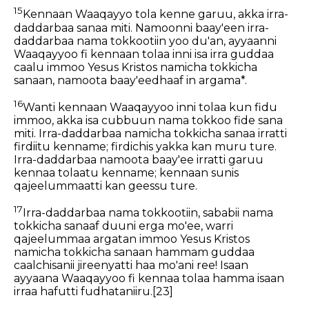
15
Kennaan Waaqayyo tola kenne garuu, akka irra-
daddarbaa sanaa miti. Namoonni baay'een irra-
daddarbaa nama tokkootiin yoo du'an, ayyaanni
Waaqayyoo fi kennaan tolaa inni isa irra guddaa
caalu immoo Yesus Kristos namicha tokkicha
sanaan, namoota baay'eedhaaf in argama*.
16
Wanti kennaan Waaqayyoo inni tolaa kun fidu
immoo, akka isa cubbuun nama tokkoo fide sana
miti. Irra-daddarbaa namicha tokkicha sanaa irratti
firdiitu kenname; firdichis yakka kan muru ture.
Irra-daddarbaa namoota baay'ee irratti garuu
kennaa tolaatu kenname; kennaan sunis
qajeelummaatti kan geessu ture.
17
Irra-daddarbaa nama tokkootiin, sababii nama
tokkicha sanaaf duuni erga mo'ee, warri
qajeelummaa argatan immoo Yesus Kristos
namicha tokkicha sanaan hammam guddaa
caalchisanii jireenyatti haa mo'ani ree! Isaan
ayyaana Waaqayyoo fi kennaa tolaa hamma isaan
irraa hafutti fudhataniiru.
[23]