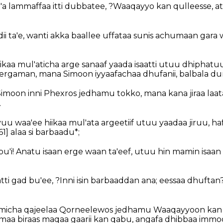
'a lammaffaa itti dubbatee, ?Waaqayyo kan qulleesse, ati
dii ta'e, wanti akka baallee uffataa sunis achumaan gara 
ikaa mul'aticha arge sanaaf yaada isaatti utuu dhiphat
ergaman, mana Simoon iyyaafachaa dhufanii, balbala dur
moon inni Phexros jedhamu tokko, mana kana jiraa laata
.
u waa'ee hiikaa mul'ata argeetiif utuu yaadaa jiruu, ha
61]
alaa si barbaadu*;
d bu'i! Anatu isaan erge waan ta'eef, utuu hin mamin isaa
tti gad bu'ee, ?Inni isin barbaaddan ana; eessaa dhuftan
amicha qajeelaa Qorneelewos jedhamu Waaqayyoon kan 
a biraas maqaa gaarii kan qabu, angafa dhibbaa immoo