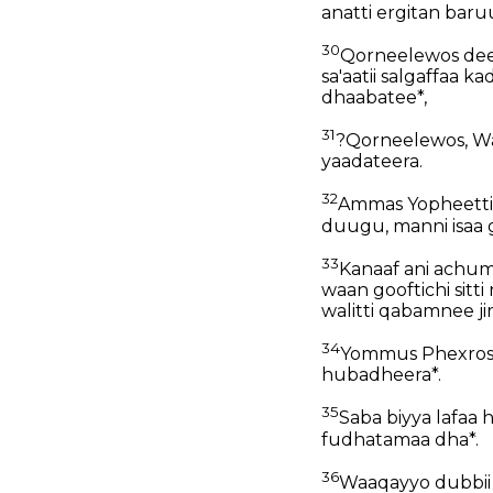
anatti ergitan bar
30
Qorneelewos deeb
sa'aatii salgaffaa 
dhaabatee*,
31
?Qorneelewos, Waa
yaadateera.
32
Ammas Yopheetti n
duugu, manni isaa 
33
Kanaaf ani achum
waan gooftichi sit
walitti qabamnee ji
34
Yommus Phexros 
hubadheera*.
35
Saba biyya lafaa 
fudhatamaa dha*.
36
Waaqayyo dubbii i