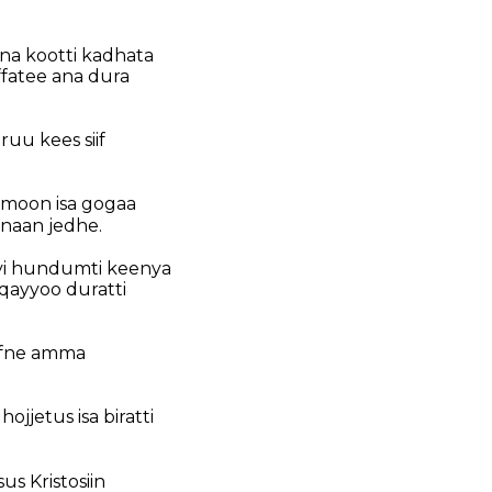
na kootti kadhata
ffatee ana dura
uu kees siif
imoon isa gogaa
naan jedhe.
uyi hundumti keenya
qayyoo duratti
ifne amma
jjetus isa biratti
us Kristosiin