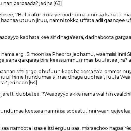
uu nan barbaada? jedhe.
[63]
isee, ?Bultii afur dura yeroodhuma ammaa kanatti, ma
kadhachaa utuun jiruu, namni tokko uffata adii qaanqee u
qayyo kadhata kee siif dhaga'eera, dadhaboota gargaar
ama ergi, Simoon isa Phexros jedhamu, waamsisi; inni S
galaana qarqaraa bira keessummummaa buufatee jira? a
aanan sitti erge, dhufuun kees ba'eessa ta'e; ammas n
ti nuuf hime hundumaa si irraa dhaga'uudhaaf, fuula Waa
rra? jedheen.
[64]
jaratti dubbatee, ?Waaqayyo akka nama wal hin caalch
hundumaa keessaa namni isa sodaatu, inni waan qajeelaa ho
saa namoota Israa'elitti erguu isaa, misraachoo nagaa Yes