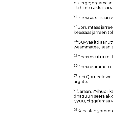
nu erge; ergamaan 
itti himtu akka si 
23
Phexros ol isaan
23
Borumtaas jarreen
keessaas jarreen to
24
Guyyaa itti aanutt
waammatee, isaan 
25
Phexros utuu ol l
26
Phexros immoo ol 
27
Inni Qorneelewosii
argate.
28
Jaraan, ?Yihudii 
dhaquun seera akka
iyyuu, ciigga'amaa y
29
Kanaafan yommuu 