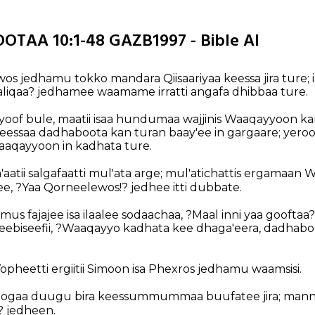
TAA 10:1-48 GAZB1997 - Bible AI
s jedhamu tokko mandara Qiisaariyaa keessa jira ture; 
liqaa? jedhamee waamame irratti angafa dhibbaa ture.
oof bule, maatii isaa hundumaa wajjinis Waaqayyoon ka
eessaa dadhaboota kan turan baay'ee in gargaare; yer
aqayyoon in kadhata ture.
'aatii salgafaatti mul'ata arge; mul'atichattis ergamaa
fee, ?Yaa Qorneelewos!? jedhee itti dubbate.
 fajajee isa ilaalee sodaachaa, ?Maal inni yaa gooftaa?
eebiseefii, ?Waaqayyo kadhata kee dhaga'eera, dadhab
heetti ergiitii Simoon isa Phexros jedhamu waamsisi.
 gogaa duugu bira keessummummaa buufatee jira; mann
? jedheen.