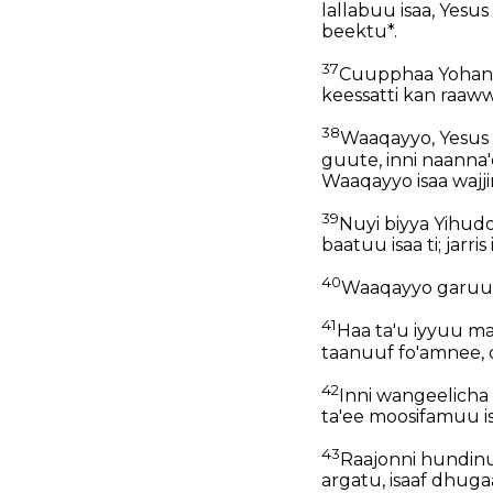
lallabuu isaa, Yesu
beektu*.
37
Cuupphaa Yohanni
keessatti kan raaw
38
Waaqayyo, Yesus
guute, inni naanna'
Waaqayyo isaa wajj
39
Nuyi biyya Yihud
baatuu isaa ti; jarri
40
Waaqayyo garuu g
41
Haa ta'u iyyuu ma
taanuuf fo'amnee, 
42
Inni wangeelicha n
ta'ee moosifamuu i
43
Raajonni hundinu
argatu, isaaf dhugaa