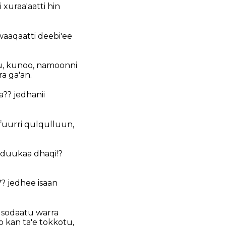
 xuraa'aatti hin
waaqaatti deebi'ee
uu, kunoo, namoonni
a ga'an.
?? jedhanii
fuurri qulqulluun,
n duukaa dhaqi!?
?? jedhee isaan
sodaatu warra
 kan ta'e tokkotu,