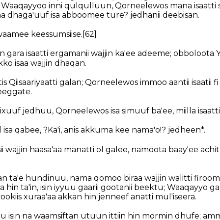
Waaqayyoo inni qulqulluun, Qorneelewos mana isaatti si
irraa dhaga'uuf isa abboomee ture? jedhanii deebisan.
 waamee keessumsiise.
[62]
 gara isaatti ergamanii wajjin ka'ee adeeme; obboloota 
kko isaa wajjin dhaqan.
is Qiisaariyaatti galan; Qorneelewos immoo aantii isaatii f
eeggate.
ixuuf jedhuu, Qorneelewos isa simuuf ba'ee, miilla isaatt
isa qabee, ?Ka'i, anis akkuma kee nama'o!? jedheen*.
 wajjin haasa'aa manatti ol galee, namoota baay'ee achitt
kan ta'e hundinuu, nama qomoo biraa wajjin walitti firoom
 hin ta'in, isin iyyuu gaarii gootanii beektu; Waaqayyo
ookiis xuraa'aa akkan hin jenneef anatti mul'iseera.
isin na waamsiftan utuun ittiin hin mormin dhufe; amm