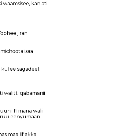
 waamsisee, kan ati
Yophee jiran
i michoota isaa
i kufee sagadeef.
i walitti qabamanii
uunii fi mana walii
 garuu eenyumaan
as maaliif akka