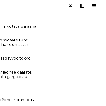
inni kutata waraana
n sodaate ture;
oo hundumaattis
n Waaqayyoo tokko
? jedhee gaafate.
oota gargaaruu
i Simoon immoo isa