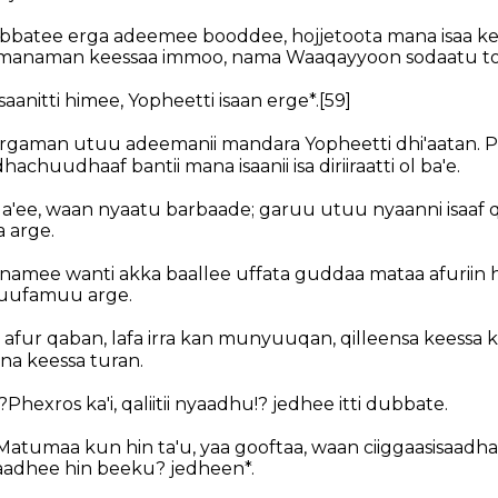
dubbatee erga adeemee booddee, hojjetoota mana isaa k
 amanaman keessaa immoo, nama Waaqayyoon sodaatu to
anitti himee, Yopheetti isaan erge*.
[59]
ergaman utuu adeemanii mandara Yopheetti dhi'aatan. 
kadhachuudhaaf bantii mana isaanii isa diriiraatti ol ba'e.
'ee, waan nyaatu barbaade; garuu utuu nyaanni isaaf q
a arge.
namee wanti akka baallee uffata guddaa mataa afuriin 
buufamuu arge.
 afur qaban, lafa irra kan munyuuqan, qilleensa keessa ka
na keessa turan.
hexros ka'i, qaliitii nyaadhu!? jedhee itti dubbate.
atumaa kun hin ta'u, yaa gooftaa, waan ciiggaasisaadhaa 
aadhee hin beeku? jedheen*.