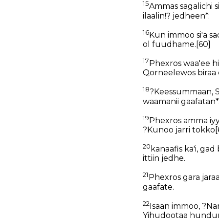
15
Ammas sagalichi si
ilaalin!? jedheen*.
16
Kun immoo si'a sa
ol fuudhame.
[60]
17
Phexros waa'ee hi
Qorneelewos biraa 
18
?Keessummaan, Si
waamanii gaafatan*
19
Phexros amma iyyu
?Kunoo jarri tokko
[
20
kanaafis ka'i, ga
ittiin jedhe.
21
Phexros gara jaraa
gaafate.
22
Isaan immoo, ?N
Yihudootaa hunduma