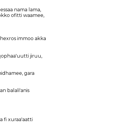
eessaa nama lama,
kko ofitti waamee,
Phexros immoo akka
ophaa'uutti jiruu,
hidhamee, gara
n balali'anis
fi xuraa'aatti