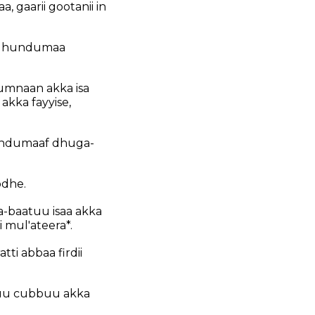
 gaarii gootanii in
aa hundumaa
umnaan akka isa
akka fayyise,
 hundumaaf dhuga-
odhe.
a-baatuu isaa akka
 mul'ateera*.
tti abbaa firdii
muu cubbuu akka