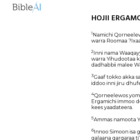
HOJII ERGAMOO
1
Namichi Qorneelewo
warra Roomaa ?Ixaa
2
Inni nama Waaqayy
warra Yihudootaa k
dadhabbii malee Wa
3
Gaaf tokko akka sa
iddoo inni jiru dhu
4
Qorneelewos yommus
Ergamichi immoo d
kees yaadateera.
5
Ammas namoota Yop
6
Innoo Simoon isa
galaana qarqaraa ti