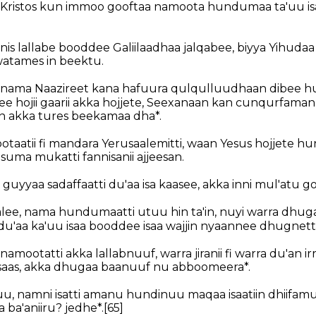
s Kristos kun immoo gooftaa namoota hundumaa ta'uu isaa,
s lallabe booddee Galiilaadhaa jalqabee, biyya Yihud
watames in beektu.
 nama Naazireet kana hafuura qulqulluudhaan dibee h
ee hojii gaarii akka hojjete, Seexanaan kan cunqurfaman 
in akka tures beekamaa dha*.
ootaatii fi mandara Yerusaalemitti, waan Yesus hojjete
s isuma mukatti fannisanii ajjeesan.
uyyaa sadaffaatti du'aa isa kaasee, akka inni mul'atu g
lee, nama hundumaatti utuu hin ta'in, nuyi warra dhug
du'aa ka'uu isaa booddee isaa wajjin nyaannee dhugnetti
amootatti akka lallabnuuf, warra jiranii fi warra du'an irra
saas, akka dhugaa baanuuf nu abboomeera*.
u, namni isatti amanu hundinuu maqaa isaatiin dhiifa
 ba'aniiru? jedhe*.
[65]