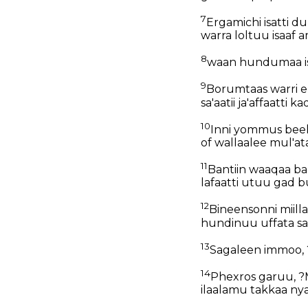
7
Ergamichi isatti 
warra loltuu isaaf
8
waan hundumaa isa
9
Borumtaas warri 
sa'aatii ja'affaatti 
10
Inni yommus beela
of wallaalee mul'at
11
Bantiin waaqaa ba
lafaatti utuu gad 
12
Bineensonni miilla
hundinuu uffata sa
13
Sagaleen immoo, ?P
14
Phexros garuu, ?M
ilaalamu takkaa ny