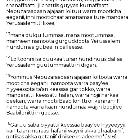
shanaffaatti, ji'ichattiis guyyaa kurnaffaatti
Nebuzaraadaan ajajaan loltuu warra mooticha
eeganii, inni mootichaaf amanamaa ture mandara
Yerusaalemitti lixee,
13
mana qulqullummaa, mana mootummaa,
manneen namoota gurguddoota Yerusaalem
hundumaa gubee in balleesse.
14
Loltoonni isa duukaa turan hundinuus dallaa
Yerusaalem guutummaatti in diigan.
15
Yommus Nebuzaraadaan ajajaan loltoota warra
mooticha eeganii, namoota warra baay'ee
hiyyeessota ta'an keessaa gar tokko, warra
mandarattii keessatti hafan, warra hojii harkaa
beekan, warra mootii Baabilonitti of kennanii fi
namoota warra kaan hundumaa wajjin booji'ee
Baabilonitti in geesse.
16
Garuu saba biyyattii keessaa baay'ee hiyyeeyyii
kan ta'an muraasi hafanii waynii akka dhaabaniif,
qotiisas akka qotaniif dhiisee in adeeme*.
[318]