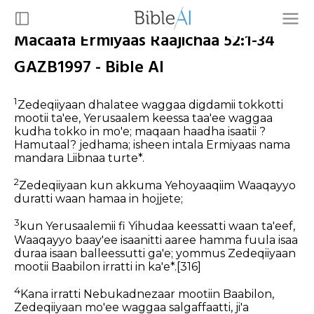
Macaafa Ermiyaas Raajichaa 52:1-34
GAZB1997 - Bible AI
1
Zedeqiiyaan dhalatee waggaa digdamii tokkotti
mootii ta'ee, Yerusaalem keessa taa'ee waggaa
kudha tokko in mo'e; maqaan haadha isaatii ?
Hamutaal? jedhama; isheen intala Ermiyaas nama
mandara Liibnaa turte*.
2
Zedeqiiyaan kun akkuma Yehoyaaqiim Waaqayyo
duratti waan hamaa in hojjete;
3
kun Yerusaalemii fi Yihudaa keessatti waan ta'eef,
Waaqayyo baay'ee isaanitti aaree hamma fuula isaa
duraa isaan balleessutti ga'e; yommus Zedeqiiyaan
mootii Baabilon irratti in ka'e*.
[316]
4
Kana irratti Nebukadnezaar mootiin Baabilon,
Zedeqiiyaan mo'ee waggaa salgaffaatti, ji'a