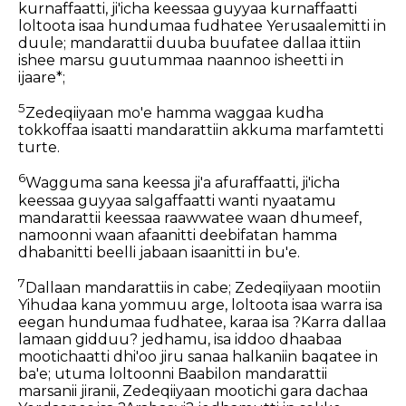
kurnaffaatti, ji'icha keessaa guyyaa kurnaffaatti
loltoota isaa hundumaa fudhatee Yerusaalemitti in
duule; mandarattii duuba buufatee dallaa ittiin
ishee marsu guutummaa naannoo isheetti in
ijaare*;
5
Zedeqiiyaan mo'e hamma waggaa kudha
tokkoffaa isaatti mandarattiin akkuma marfamtetti
turte.
6
Wagguma sana keessa ji'a afuraffaatti, ji'icha
keessaa guyyaa salgaffaatti wanti nyaatamu
mandarattii keessaa raawwatee waan dhumeef,
namoonni waan afaanitti deebifatan hamma
dhabanitti beelli jabaan isaanitti in bu'e.
7
Dallaan mandarattiis in cabe; Zedeqiiyaan mootiin
Yihudaa kana yommuu arge, loltoota isaa warra isa
eegan hundumaa fudhatee, karaa isa ?Karra dallaa
lamaan gidduu? jedhamu, isa iddoo dhaabaa
mootichaatti dhi'oo jiru sanaa halkaniin baqatee in
ba'e; utuma loltoonni Baabilon mandarattii
marsanii jiranii, Zedeqiiyaan mootichi gara dachaa