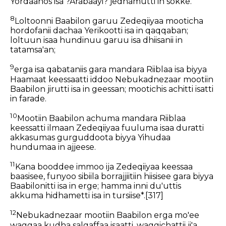
Yordaanos isa ?Arabaayi? jedhamutti in sokke.
8
Loltoonni Baabilon garuu Zedeqiiyaa mooticha
hordofanii dachaa Yerikootti isa in qaqqaban;
loltuun isaa hundinuu garuu isa dhiisanii in
tatamsa'an;
9
erga isa qabataniis gara mandara Riiblaa isa biyya
Haamaat keessaatti iddoo Nebukadnezaar mootiin
Baabilon jirutti isa in geessan; mootichis achitti isatti
in farade.
10
Mootiin Baabilon achuma mandara Riiblaa
keessatti ilmaan Zedeqiiyaa fuuluma isaa duratti
akkasumas gurguddoota biyya Yihudaa
hundumaa in ajjeese.
11
Kana booddee immoo ija Zedeqiiyaa keessaa
baasisee, funyoo sibiila borrajjiitiin hiisisee gara biyya
Baabilonitti isa in erge; hamma inni du'uttis
akkuma hidhametti isa in tursiise*.
[317]
12
Nebukadnezaar mootiin Baabilon erga mo'ee
waggaa kudha salgaffaa isaatti, waggichattii ji'a