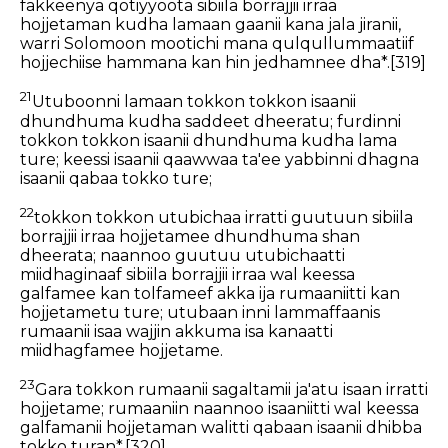
fakkeenya qotiyyoota sibiila borrajjii irraa
hojjetaman kudha lamaan gaanii kana jala jiranii,
warri Solomoon mootichi mana qulqullummaatiif
hojjechiise hammana kan hin jedhamnee dha*.
[319]
21
Utuboonni lamaan tokkon tokkon isaanii
dhundhuma kudha saddeet dheeratu; furdinni
tokkon tokkon isaanii dhundhuma kudha lama
ture; keessi isaanii qaawwaa ta'ee yabbinni dhagna
isaanii qabaa tokko ture;
22
tokkon tokkon utubichaa irratti guutuun sibiila
borrajjii irraa hojjetamee dhundhuma shan
dheerata; naannoo guutuu utubichaatti
miidhaginaaf sibiila borrajjii irraa wal keessa
galfamee kan tolfameef akka ija rumaaniitti kan
hojjetametu ture; utubaan inni lammaffaanis
rumaanii isaa wajjin akkuma isa kanaatti
miidhagfamee hojjetame.
23
Gara tokkon rumaanii sagaltamii ja'atu isaan irratti
hojjetame; rumaaniin naannoo isaaniitti wal keessa
galfamanii hojjetaman walitti qabaan isaanii dhibba
tokko turan*.
[320]