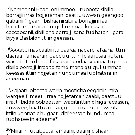
17
Namoonni Baabilon immoo utuboota sibiila
borrajjii irraa hojjetaman, baattuuwwan geengoo
qabanii fi gaanii bishaanii sibiila borrajjii irraa
hojjetame mana qulqullummaa keessaa
caccabsanii, sibiilicha borrajjii sana fudhatanii, gara
biyya Baabilonitti in geessan.
18
Akkasumas caabii itti daaraa naqan, fal'aana ittiin
daaraa hamaaran, qabduu ittiin fo'aa ibsaa kutan,
waciitii ittiin dhiiga facaasan, qodaa ixaanaa fi qodaa
sibiila borrajjii irraa tolfame mana qulqullummaa
keessaa ittiin hojjetan hundumaa fudhatanii in
adeeman.
19
Ajajaan loltoota warra mooticha eeganiis, mi'a
warqee fi meetii irraa hojjetaman caabii, baattuu
irratti ibidda bobeessan, waciitii ittiin dhiiga facaasan,
xuwwee, baattuu ibsaa, qodaa ixaanaa fi wanta
ittiin kennaa dhugaatii dhi'eessan hundumaa
fudhatee in adeeme*.
20
Miijanni utuboota lamaanii, gaanii bishaanii,