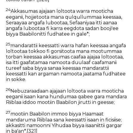
24
Akkasumas ajajaan loltoota warra mooticha
eeganii, hojjetoota mana qulqullummaa keessaa,
Seraayaa angafa lubootaa, Sefaaniyaa itti aanaa
angafa lubootaa fi karra eegdota sadan booji'ee
biyya Baabilonitti fudhatee in gale*;
25
mandarattii keessatti warra hafan keessaa angafa
loltootaa tokkoo fi gorsitoota mana mootummaa
torban keessaa akkasumas caafaa ajajaa loltootaa,
isa itti gaafatamaa namoota duulaaf caafamanii
tureef saba biyya sanaa keessaa mandarattii
keessatti kan argaman namoota jaatama fudhatee
in sokke.
26
Nebuzaraadaan ajajaan loltoota warra mooticha
eeganii isaan kana hundumaa qabee gara mandara
Riiblaa iddoo mootiin Baabilon jirutti in geesse;
27
mootiin Baabilon immoo biyya Haamaat
mandaruma Riiblaa sana keessatti isaan in ficisiise;
akkasitti namoonni Yihudaa biyya isaaniittii gargar
in ba'an*.
[321]