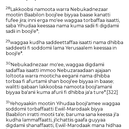
28
Lakkoobsi namoota warra Nebukadnezaar
mootiin Baabilon booji'ee biyyaa baase kanatti
fufee jira; inni erga mo'ee waggaa torbaffaa isaatti,
saba Yihudaa keessaa nama kuma sadii fi digdamii
sadii in booji'e*;
29
waggaa kudha saddeettaffaa isaatti nama dhibba
saddeetii fi soddomii lama Yerusaalem keessaa in
booji'e*.
30
Nebukadnezaar mo'ee, waggaa digdamii
sadaffaa isaatti immoo Nebuzaraadaan ajajaan
loltoota warra mooticha eeganii nama dhibba
torbaa fi afurtamii shan booji'ee biyyaa in baase;
walitti qabaan lakkoobsa namoota booji'amanii
biyyaa ba'anii kuma afurii fi dhibba ja'a ture*.
[322]
31
Yehoyaakiin mootiin Yihudaa booji'amee waggaa
soddomii torbaffaatti Ewiil-Marodaak biyya
Baabilon irratti mootii ta'e; baruma sana keessa ji'a
kudha lammaffaatti, ji'ichattiis gaafa guyyaa
digdamii shanaffaatti, Ewiil-Marodaak mana hidhaa