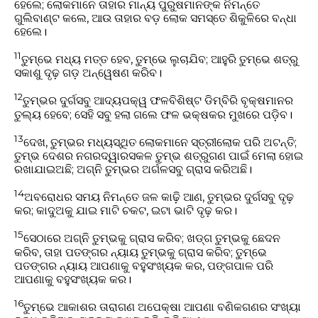
ହେଲେ; ଲୋକମାନେ ତାହାର ମାନ୍ୟ ପୁରୁଷମାନଙ୍କ ନିମନ୍ତେ
ଗୁଲିବାଣ୍ଟ କଲେ, ଆଉ ତାହାର ବଡ଼ ଲୋକ ସମସ୍ତେ ଶିକୁଳିରେ ବନ୍ଧା
ହେଲେ।
11
ତୁମ୍ଭେ ମଧ୍ୟ ମତ୍ତ ହେବ, ତୁମ୍ଭେ ଲୁଚାଯିବ; ଆହୁରି ତୁମ୍ଭେ ଶତ୍ରୁ
ସକାଶୁ ଦୃଢ଼ ଗଡ଼ ଅନ୍ୱେଷଣ କରିବ।
12
ତୁମ୍ଭର ଦୁର୍ଗସବୁ ଆଦ୍ୟପକ୍ୱ ଫଳବିଶିଷ୍ଟ ଡିମ୍ବିରି ବୃକ୍ଷମାନର
ତୁଲ୍ୟ ହେବେ; ସେହି ସବୁ ହଲା ଗଲେ ଫଳ ଭକ୍ଷକର ମୁଖରେ ପଡ଼ିବ।
13
ଦେଖ, ତୁମ୍ଭର ମଧ୍ୟସ୍ଥିତ ଲୋକମାନେ ସ୍ତ୍ରୀଲୋକ ପରି ଅଟନ୍ତି;
ତୁମ୍ଭ ଦେଶର ନଗରଦ୍ୱାରସକଳ ତୁମ୍ଭ ଶତ୍ରୁଗଣ ପାଇଁ ମେଲା ହୋଇ
ରଖାଯାଇଅଛି; ଅଗ୍ନି ତୁମ୍ଭର ଅର୍ଗଳସବୁ ଗ୍ରାସ କରିଅଛି।
14
ଅବରୋଧର ସମୟ ନିମନ୍ତେ ଜଳ କାଢ଼ି ଆଣ, ତୁମ୍ଭର ଦୁର୍ଗସବୁ ଦୃଢ଼
କର; କାଦୁଅକୁ ଯାଇ ମାଟି ଚକଟ, ଇଟା ଭାଟି ଦୃଢ଼ କର।
15
ସେଠାରେ ଅଗ୍ନି ତୁମ୍ଭକୁ ଗ୍ରାସ କରିବ; ଖଡ୍ଗ ତୁମ୍ଭକୁ ଛେଦନ
କରିବ, ତାହା ପତଙ୍ଗର ନ୍ୟାୟ ତୁମ୍ଭକୁ ଗ୍ରାସ କରିବ; ତୁମ୍ଭେ
ପତଙ୍ଗର ନ୍ୟାୟ ଆପଣାକୁ ବହୁସଂଖ୍ୟକ କର, ପଙ୍ଗପାଳ ପରି
ଆପଣାକୁ ବହୁସଂଖ୍ୟକ କର।
16
ତୁମ୍ଭେ ଆକାଶର ତାରାଗଣ ଅପେକ୍ଷା ଆପଣା ବଣିକଗଣର ସଂଖ୍ୟା