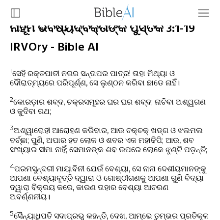
ନାହୂମ ଭବିଷ୍ୟଦ୍ବକ୍ତାଙ୍କ ପୁସ୍ତକ 3:1-19
IRVOry - Bible AI
1
ସେହି ରକ୍ତପାତୀ ନଗର ସନ୍ତାପର ପାତ୍ର! ତାହା ମିଥ୍ୟା ଓ
ଦୌରାତ୍ମ୍ୟରେ ପରିପୂର୍ଣ୍ଣ, ସେ ଲୁଣ୍ଠନ କରିବା ଛାଡେ ନାହିଁ।
2
କୋରଡ଼ାର ଶବ୍ଦ, ଚକ୍ରସମୂହର ଘର ଘର ଶବ୍ଦ; ନାଚିବା ଅଶ୍ୱଗଣ
ଓ କୁଦିବା ରଥ;
3
ଅଶ୍ୱାରୋହୀ ଆରୋହଣ କରିବାର, ଆଉ ଚକ୍‍ଚକ୍ ଖଡ୍ଗ ଓ ଝଲମଲ
ବର୍ଚ୍ଛା; ପୁଣି, ଅପାର ହତ ଲୋକ ଓ ଶବର ଏକ ମହାଢିପି; ଆଉ, ଶବ
ସଂଖ୍ୟାର ସୀମା ନାହିଁ; ସେମାନଙ୍କ ଶବ ଉପରେ ଲୋକେ ଝୁଣ୍ଟି ପଡ଼ନ୍ତି;
4
ପରମସୁନ୍ଦରୀ ମାୟାବିନୀ ଯେଉଁ ବେଶ୍ୟା, ସେ ନାନା ଦେଶୀୟମାନଙ୍କୁ
ଆପଣା ବେଶ୍ୟାବୃତ୍ତି ଦ୍ୱାରା ଓ ଗୋଷ୍ଠୀଗଣକୁ ଆପଣା ଗୁଣି ବିଦ୍ୟା
ଦ୍ୱାରା ବିକ୍ରୟ କରେ, କାରଣ ତାହାର ବେଶ୍ୟା ଆଚରଣ
ଅବର୍ଣ୍ଣନୀୟ।
5
ସୈନ୍ୟାଧିପତି ସଦାପ୍ରଭୁ କହନ୍ତି, ଦେଖ, ଆମ୍ଭେ ତୁମ୍ଭର ପ୍ରତିକୂଳ