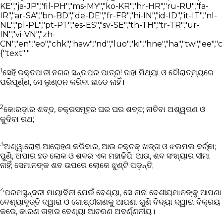
1
ସେହି ରକ୍ତପାତୀ ନଗର ସନ୍ତାପର ପାତ୍ର! ତାହା ମିଥ୍ୟା ଓ ଦୌରାତ୍ମ୍ୟରେ
ପରିପୂର୍ଣ୍ଣ, ସେ ଲୁଣ୍ଠନ କରିବା ଛାଡେ ନାହିଁ।
2
କୋରଡ଼ାର ଶବ୍ଦ, ଚକ୍ରସମୂହର ଘର ଘର ଶବ୍ଦ; ନାଚିବା ଅଶ୍ୱଗଣ ଓ
କୁଦିବା ରଥ;
3
ଅଶ୍ୱାରୋହୀ ଆରୋହଣ କରିବାର, ଆଉ ଚକ୍‍ଚକ୍ ଖଡ୍ଗ ଓ ଝଲମଲ ବର୍ଚ୍ଛା;
ପୁଣି, ଅପାର ହତ ଲୋକ ଓ ଶବର ଏକ ମହାଢିପି; ଆଉ, ଶବ ସଂଖ୍ୟାର ସୀମା
ନାହିଁ; ସେମାନଙ୍କ ଶବ ଉପରେ ଲୋକେ ଝୁଣ୍ଟି ପଡ଼ନ୍ତି;
4
ପରମସୁନ୍ଦରୀ ମାୟାବିନୀ ଯେଉଁ ବେଶ୍ୟା, ସେ ନାନା ଦେଶୀୟମାନଙ୍କୁ ଆପଣା
ବେଶ୍ୟାବୃତ୍ତି ଦ୍ୱାରା ଓ ଗୋଷ୍ଠୀଗଣକୁ ଆପଣା ଗୁଣି ବିଦ୍ୟା ଦ୍ୱାରା ବିକ୍ରୟ
କରେ, କାରଣ ତାହାର ବେଶ୍ୟା ଆଚରଣ ଅବର୍ଣ୍ଣନୀୟ।