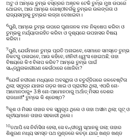
ଅଟୁ ଓ ଆମ୍ଭେ ତୁମ୍ଭ ବସ୍ତ୍ରର ଅଞ୍ଚଳ ଟେକି ତୁମ୍ଭ ମୁଖ ଉପରେ
ଥୋଇବା, ଆଉ ଆମ୍ଭେ ଗୋଷ୍ଠୀବର୍ଗକୁ ତୁମ୍ଭର ଉଲଙ୍ଗତା ଓ
ରାଜ୍ୟସମୂହକୁ ତୁମ୍ଭର ଲଜ୍ଜା ଦେଖାଇବା।
6
ପୁଣି, ଆମ୍ଭେ ତୁମ୍ଭ ଉପରେ ଘୃଣାଜନକ ମଳ ନିକ୍ଷେପ କରିବା ଓ
ତୁମ୍ଭକୁ ମର୍ଯ୍ୟାଦାରହିତ କରିବା ଓ ଦୃଶ୍ୟରେ ଉପହାସର ବିଷୟ
କରିବା।
7
ପୁଣି, ଯେଉଁମାନେ ତୁମ୍ଭ ପ୍ରତି ଅନାଇବେ, ସେମାନେ ସମସ୍ତେ ତୁମ୍ଭ
ନିକଟରୁ ପଳାଇବେ, ଆଉ କହିବେ, ନୀନିବୀ ଧ୍ୱଂସ ହୋଇଅଛି; ତାହା
ବିଷୟରେ କିଏ ବିଳାପ କରିବ? ଆମ୍ଭେ ତୁମ୍ଭ ପାଇଁ
ସାନ୍ତ୍ୱନାକାରୀଗଣ କେଉଁଠାରେ ଖୋଜିବା?
8
ଯେଉଁ ନଦୀଗଣ ମଧ୍ୟରେ ଅବସ୍ଥିତା ଓ ଚତୁର୍ଦ୍ଦିଗରେ ଜଳବେଷ୍ଟିତା
ଥିଲା; ସମୁଦ୍ର ଯାହାର ଗଡ଼ର ଖାଇ ଓ ପ୍ରାଚୀର ଥିଲା, ଏପରି ନୋ-
ଆମୋନଠାରୁ+ 3:8 ନୋ-ଆମୋନଠାରୁ ଅର୍ଥାତ୍‍ ମିସର ଦେଶର
ରାଜଧାନୀ* ତୁମ୍ଭେ କି ଶ୍ରେଷ୍ଠ?
9
କୂଶ ଓ ମିସର ତାହାର ବଳ ସ୍ୱରୂପ ଥିଲେ ଓ ତାହା ଅସୀମ ଥିଲା; ପୂଟ୍‍ ଓ
ଲୂବୀୟମାନେ ତାହାର ସହକାରୀ ଥିଲେ।
10
ତଥାପି ସେ ନିର୍ବାସିତା ହେଲା, ସେ ବନ୍ଦୀତ୍ୱ ସ୍ଥାନକୁ ଗଲା; ତାହାର
ଶିଶୁଗଣ ମଧ୍ୟ ସମସ୍ତ ପଥ ମୁଣ୍ଡରେ କଚଡ଼ା ଯାଇ ଖଣ୍ଡ ଖଣ୍ଡ