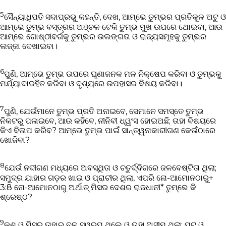
5
ସୈନ୍ୟାଧିପତି ସଦାପ୍ରଭୁ କହନ୍ତି, ଦେଖ, ଆମ୍ଭେ ତୁମ୍ଭର ପ୍ରତିକୂଳ ଅଟୁ ଓ
ଆମ୍ଭେ ତୁମ୍ଭ ବସ୍ତ୍ରର ଅଞ୍ଚଳ ଟେକି ତୁମ୍ଭ ମୁଖ ଉପରେ ଥୋଇବା, ଆଉ
ଆମ୍ଭେ ଗୋଷ୍ଠୀବର୍ଗକୁ ତୁମ୍ଭର ଉଲଙ୍ଗତା ଓ ରାଜ୍ୟସମୂହକୁ ତୁମ୍ଭର
ଲଜ୍ଜା ଦେଖାଇବା।
6
ପୁଣି, ଆମ୍ଭେ ତୁମ୍ଭ ଉପରେ ଘୃଣାଜନକ ମଳ ନିକ୍ଷେପ କରିବା ଓ ତୁମ୍ଭକୁ
ମର୍ଯ୍ୟାଦାରହିତ କରିବା ଓ ଦୃଶ୍ୟରେ ଉପହାସର ବିଷୟ କରିବା।
7
ପୁଣି, ଯେଉଁମାନେ ତୁମ୍ଭ ପ୍ରତି ଅନାଇବେ, ସେମାନେ ସମସ୍ତେ ତୁମ୍ଭ
ନିକଟରୁ ପଳାଇବେ, ଆଉ କହିବେ, ନୀନିବୀ ଧ୍ୱଂସ ହୋଇଅଛି; ତାହା ବିଷୟରେ
କିଏ ବିଳାପ କରିବ? ଆମ୍ଭେ ତୁମ୍ଭ ପାଇଁ ସାନ୍ତ୍ୱନାକାରୀଗଣ କେଉଁଠାରେ
ଖୋଜିବା?
8
ଯେଉଁ ନଦୀଗଣ ମଧ୍ୟରେ ଅବସ୍ଥିତା ଓ ଚତୁର୍ଦ୍ଦିଗରେ ଜଳବେଷ୍ଟିତା ଥିଲା;
ସମୁଦ୍ର ଯାହାର ଗଡ଼ର ଖାଇ ଓ ପ୍ରାଚୀର ଥିଲା, ଏପରି ନୋ-ଆମୋନଠାରୁ+
3:8 ନୋ-ଆମୋନଠାରୁ ଅର୍ଥାତ୍‍ ମିସର ଦେଶର ରାଜଧାନୀ* ତୁମ୍ଭେ କି
ଶ୍ରେଷ୍ଠ?
9
କୂଶ ଓ ମିସର ତାହାର ବଳ ସ୍ୱରୂପ ଥିଲେ ଓ ତାହା ଅସୀମ ଥିଲା; ପୂଟ୍‍ ଓ