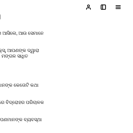
I
ରେ ଆସିଲେ, ଆଉ ସେମାନେ
କ୍ସ୍, ଆପଣଙ୍କ ଦ୍ୱାରା
ା ମଙ୍ଗଳ ସାଧିତ
ଭମାନଙ୍କ କେତୋଟି କଥା
ୟରେ ବିଦ୍ରୋହର ପରିଚାଳକ
ଉ ଆପଣମାନଙ୍କ ବ୍ୟବସ୍ଥା