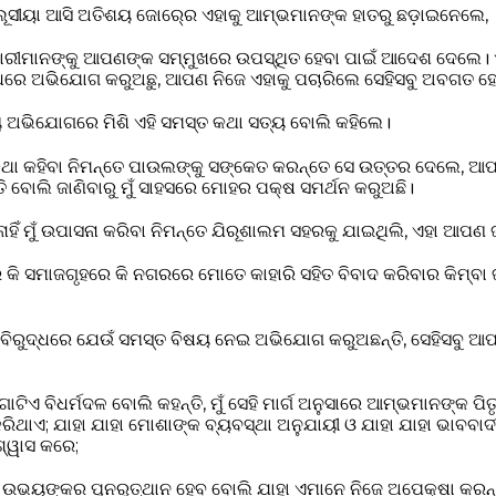
ି ଲୂସୀୟା ଆସି ଅତିଶୟ ଜୋର୍‍ରେ ଏହାକୁ ଆମ୍ଭମାନଙ୍କ ହାତରୁ ଛଡ଼ାଇନେଲେ,
ୀମାନଙ୍କୁ ଆପଣଙ୍କ ସମ୍ମୁଖରେ ଉପସ୍ଥିତ ହେବା ପାଇଁ ଆଦେଶ ଦେଲେ। 
୍ଧରେ ଅଭିଯୋଗ କରୁଅଛୁ, ଆପଣ ନିଜେ ଏହାକୁ ପଚାରିଲେ ସେହିସବୁ ଅବଗତ 
ୟ ଅଭିଯୋଗରେ ମିଶି ଏହି ସମସ୍ତ କଥା ସତ୍ୟ ବୋଲି କହିଲେ।
 କଥା କହିବା ନିମନ୍ତେ ପାଉଲଙ୍କୁ ସଙ୍କେତ କରନ୍ତେ ସେ ଉତ୍ତର ଦେଲେ, ଆପ
୍ତି ବୋଲି ଜାଣିବାରୁ ମୁଁ ସାହସରେ ମୋହର ପକ୍ଷ ସମର୍ଥନ କରୁଅଛି।
ାହିଁ ମୁଁ ଉପାସନା କରିବା ନିମନ୍ତେ ଯିରୂଶାଲମ ସହରକୁ ଯାଇଥିଲି, ଏହା ଆପଣ ଜ
କି ସମାଜଗୃହରେ କି ନଗରରେ ମୋତେ କାହାରି ସହିତ ବିବାଦ କରିବାର କିମ୍ବା
 ବିରୁଦ୍ଧରେ ଯେଉଁ ସମସ୍ତ ବିଷୟ ନେଇ ଅଭିଯୋଗ କରୁଅଛନ୍ତି, ସେହିସବୁ 
ଗୋଟିଏ ବିଧର୍ମଦଳ ବୋଲି କହନ୍ତି, ମୁଁ ସେହି ମାର୍ଗ ଅନୁସାରେ ଆମ୍ଭମାନଙ୍କ ପିତ
ଥାଏ; ଯାହା ଯାହା ମୋଶାଙ୍କ ବ୍ୟବସ୍ଥା ଅନୁଯାୟୀ ଓ ଯାହା ଯାହା ଭାବବା
ିଶ୍ୱାସ କରେ;
୍ମିକ ଉଭୟଙ୍କର ପୁନରୁତ୍ଥାନ ହେବ ବୋଲି ଯାହା ଏମାନେ ନିଜେ ଅପେକ୍ଷା କରନ୍ତି