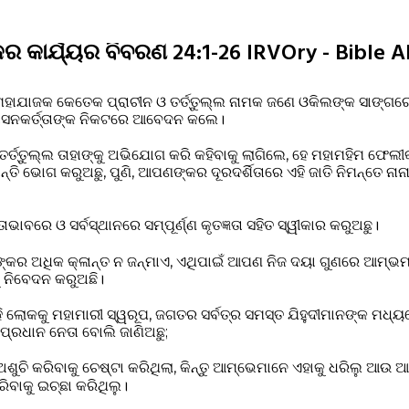
 କାର୍ଯ୍ୟର ବିବରଣ 24:1-26 IRVOry - Bible A
 ମହାଯାଜକ କେତେକ ପ୍ରାଚୀନ ଓ ତର୍ତ୍ତୁଲ୍ଲ ନାମକ ଜଣେ ଓକିଲଙ୍କ ସାଙ୍ଗ
ାସନକର୍ତ୍ତାଙ୍କ ନିକଟରେ ଆବେଦନ କଲେ।
ତର୍ତ୍ତୁଲ୍ଲ ତାହାଙ୍କୁ ଅଭିଯୋଗ କରି କହିବାକୁ ଲାଗିଲେ, ହେ ମହାମହିମ ଫେଲୀ
ତି ଭୋଗ କରୁଅଛୁ, ପୁଣି, ଆପଣଙ୍କର ଦୂରଦର୍ଶିତାରେ ଏହି ଜାତି ନିମନ୍ତେ ନାନ
ାବରେ ଓ ସର୍ବସ୍ଥାନରେ ସମ୍ପୂର୍ଣ୍ଣ କୃତଜ୍ଞତା ସହିତ ସ୍ୱୀକାର କରୁଅଛୁ।
ଣଙ୍କର ଅଧିକ କ୍ଳାନ୍ତ ନ ଜନ୍ମାଏ, ଏଥିପାଇଁ ଆପଣ ନିଜ ଦୟା ଗୁଣରେ ଆମ୍
କୁ ନିବେଦନ କରୁଅଛି।
ଲୋକକୁ ମହାମାରୀ ସ୍ୱରୂପ, ଜଗତର ସର୍ବତ୍ର ସମସ୍ତ ଯିହୁଦୀମାନଙ୍କ ମଧ୍
୍ରଧାନ ନେତା ବୋଲି ଜାଣିଅଛୁ;
ଅଶୁଚି କରିବାକୁ ଚେଷ୍ଟା କରିଥିଲା, କିନ୍ତୁ ଆମ୍ଭେମାନେ ଏହାକୁ ଧରିଲୁ ଆ
ିବାକୁ ଇଚ୍ଛା କରିଥିଲୁ।