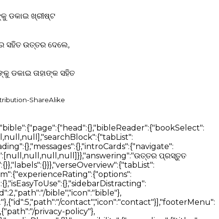
୍କୁ ଡକାଇ ଖ୍ରୀଷ୍ଟ
ୟର ସହିତ ଉତ୍ତର ଦେଲେ,
୍କୁ ଡକାଇ ତାହାଙ୍କ ସହିତ
tribution-ShareAlike
},"assistant":{"messages":{"error":"Sorry an error occurred, let me try again","cannotCompleteQueryError":"Unable to complete your query, please try again later.","start":["Hi, how can I help?","What's on your mind?","What's your question?"],"thinking":["Thank you. Let me think about that.","I will look for an answer for you.","Great question, give me a few seconds to find the answer","Sure thing. I'll find an answer for you."]}}},"notes":{"addNote":"Add Note","addNoteTitle":"Bible Note","noteTagsTitle":"Note Tags","autosaveMessage":"Notes autosave","firstNoteMessage":"Add your first note","noteTitleInput":"Note title","tagInputPlaceholder":"Press ENTER to add a new tag","editorInputPlaceholderText":"Type your note here...","loginCard":{"text":"To view your Notes, please login or register"},"btn":{"cancel":"Close","edit":"Edit","delete":"Delete"},"messages":{"addNoteTitleError":"Cannot add a note without a title"},"dropdown":{"textFormat":{"normal":"Normal","largeHeading":"Large Heading","smallHeading":"Small Heading","bulletList":"Bullet List","numberedList":"Numbered List","quote":"Quote","codeBlock":"Code Block"},"textAlignment":{"buttonLabel":"Formatting options for text alignment","leftAlign":"Left Align","centerAlign":"Center Align","rightAlign":"Right Align","justifyAlign":"Justify Align","startAlign":"Start Align","endAlign":"End Align","outdent":"Outdent","indent":"Indent"},"blockTypes":{"paragraph":"Normal","h1":"Large Heading","h2":"Small Heading","h3":"Heading","h4":"Heading","h5":"Heading","ol":"Numbered List","ul":"Bulleted List","quote":"Quote","code":"Code Block"}},"labels":{"undo":"Undo","redo":"Redo","formatBold":"Format Bold","formatItalic":"Format Italics","formatUnderline":"Format Underline","formatStrikethrough":"Format Strikethrough","insertLink":"Insert Link","formattingOptions":"Formatting Options","codeLanguage":"Select Code Language"}}},"verseOverview":{"tabList":["Overview","Media","Dictionary","Commentary"],"lowQualityMessage":"The below results may not contain direct answers to your selected verse.","noVerseCommentaryMessage":"No Commentary found for the selected verse. Please try selecting a wider range of verses.","noVerseDictionaryMessage":"No Dictionary definitions found for the selected verse. Please try selecting a wider range of verses.","noVerseMediaMessage":"No Media found for the selected verse. Please try selecting a wider range of verses.","loading":{"commentary":"Loading Commentary","dictionary":"Loading Dictionary"},"dictionaries":"Dictionaries","encyclopedias":"Encyclopedias"},"bibleSelectorTitles":{"books":"Books","chapters":"Chapters","verses":"Verses"},"swipeNavigation":{"prev":"Prev","swipe":"SWIPE","next":"Next"},"betaFeedback":{"title":"Beta Feedback","description":"We are constantly improving our Bible AI. Please share your feedback with us.","form":{"title":"Beta Feedback Form"},"feedbackForm":{"description":" ","experienceRating":{"title":"How would you rate your Bible experience so far?","options":["1 - Poor","2 - Fair","3 - Good","4 - Very Good","5 - Excellent"]},"readingMeans":{"title":"What is your primary method of reading the Bible?","options":["Digitally (Bible app