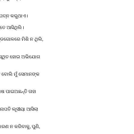
ୁ ଯତ୍ନ କରୁଥାଏ।
୍ତେ ଆସିଥିଲି।
୍ଡଗୋଳରେ ମିଶି ନ ଥିଲି,
ପସ୍ଥିତ ହୋଇ ଅଭିଯୋଗ
 ବୋଲି ମୁଁ ସେମାନଙ୍କ
ଷ ପାଇଅଛନ୍ତି ତାହା
େନାପତି ଲୂସୀୟା ଆସିଲା
ରଣ ନ କରିବାକୁ, ପୁଣି,