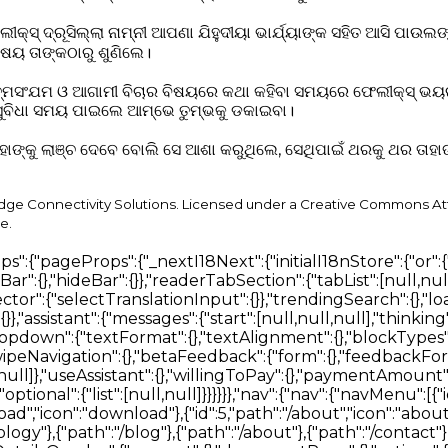
୍ସ୍‌ ଦ୍ରୂସିଲ୍ଲା ନାମ୍ନୀ ଆପଣା ଯିହୁଦୀୟା ଭାର୍ଯ୍ୟାଙ୍କ ସହିତ ଆସି ପାଉଲଙ
ିଷୟ ତାଙ୍କଠାରୁ ଶୁଣିଲେ।
ା, ଆତ୍ମସଂଯମ ଓ ଆଗାମୀ ବିଚାର ବିଷୟରେ କଥା କହିବା ସମୟରେ ଫେଲୀକ୍ସ୍‌ ଭ
, ସୁବିଧା ସମୟ ପାଇଲେ ଆମ୍ଭେ ତୁମ୍ଭକୁ ଡକାଇବା।
ାଙ୍କୁ ଲାଞ୍ଚ ଦେବେ ବୋଲି ସେ ଆଶା କରୁଥିଲେ, ସେଥିପାଇଁ ଥରକୁ ଥର ତାହାଙ
idge Connectivity Solutions. Licensed under a Creative Commons At
e.
"settingsTabs":{"profile":"ପ୍ରୋଫାଇଲ"},"notifications":{"topics":{"general_news":{},"new_features":{},"account_security":{}}},"profile":{"ageRangeLabel":"ବୟସ ପରିସୀମା","denominationLabel":"ସମ୍ପ୍ରଦାୟ","save":"ପ୍ରୋଫାଇଲ ସଂରକ୍ଷଣ କରନ୍ତୁ","signInHint":"ଆପଣଙ୍କ ପ୍ରୋଫାଇଲ ସଂରକ୍ଷଣ କରିବାକୁ ସାଇନ୍ ଇନ୍ କରନ୍ତୁ।","ageRanges":{"under_18":"୧୮ ବର୍ଷରୁ କମ୍","18_24":"୧୮–୨୪","25_34":"୨୫–୩୪","35_44":"୩୫–୪୪","45_54":"୪୫–୫୪","55_64":"୫୫–୬୪","65_plus":"୬୫+"},"denominations":{"non_denominational":"ଅ-ସମ୍ପ୍ରଦାୟିକ","catholic":"କାଥୋଲିକ","protestant":"ପ୍ରୋଟେଷ୍ଟାଣ୍ଟ","orthodox":"ଓର୍ଥୋଡକ୍ସ","anglican":"ଆଙ୍ଗ୍ଲିକାନ","baptist":"ବାପ୍ତିଷ୍ଟ","pentecostal":"ପେଣ୍ଟେକୋଷ୍ଟାଲ","other":"ଅନ୍ୟ","prefer_not_to_say":"କହିବାକୁ ଇଛା ନାହିଁ"}}},"modals":{"notifications":{"empty":{}},"notificationDetail":{},"login":{"providers":{},"placeholders":{},"message":{}},"accountDelete":{},"deleteHistoryItem":{},"deleteNoteItem":{},"deleteTranslation":{},"shareSearchHistory":{},"versionMismatch":{},"sessionExpired":{},"buttons":{"delete":{},"confirm":{},"submit":{}}},"connectivityToast":{},"cookieMessage":{"actions":{}},"seo":{"knowsAbout":[null,null,null,null,null,null,null,null],"faq":{"home":[{},{},{}],"bible":[{},{},{}]}},"chatThread":{"searching":"ପବିତ୍ର ଶାସ୍ତ୍ର ଖୋଜିବାରେ...","answering":"ଉତ୍ତର ଲିଖିତ ହେଉଛି...","placeholder":"ଏକ ପରବର୍ତ୍ତୀ ପ୍ରଶ୍ନ ପଚାରନ୍ତୁ…","send":"ପଠାଅ","actions":{"stop":"ରର୍ଥା","regenerate":"ପୁନର୍ଜାତ","copy":"ନକଲ","retry":"ପୁନରାବୃତ୍ତି"},"errors":{"generic":"କିଛି ଭୁଲ ହୋଇଛି। ଆପଣ ଏହି ପ୍ରଶ୍ନଟି ପୁନର୍ବାର ପ୍ରୟାସ କରିପାରିବେ।","sessionLost":"ଏହି କଥାବାତ୍ତା ସମୟ ସୀମା ପୂରଣ କରିବାରୁ ବଢିଗିଲି। ଦୟାକରି ପୁନର୍ବାର ପଚାରନ୍ତୁ।"}},"localeSwitcher":{"searchPlaceholder":"ଭାଷା ଖୋଜନ୍ତୁ"}}}},"en-US":{"bible":{"page":{"head":{"title":"Bible AI Bible reader with search, books, articles and voice","description":"Read the bible using AI and search books, study plans, articles using your voice"},"bibleReader":{"title":"Bible","bookSelect":{"placeholder":"Select Book"},"chapterSelect":{"placeholder":"Select Chapter"},"errors":{"chapterLoading":"Error loading chapter. Resolving...","offline":"You're offline. Download a Bible translation before going offline to read it here."},"sidebarViewPicker":{"heading":"Select a view","showBar":{"title":"Show Bar","description":"Always show"},"hideBar":{"title":"Hide Bar","description":"Only show when a verse is selected"}},"readerTabSection":{"tabList":["Search","Verses","Notes","Bookmarks"],"searchBlock":{"tabList":["Verses","Articles","Books","Docs","Media"],"heading":"Discover The Most Advanced Bible Search Engine","logo":{"title":"Bible AI Search Engine Logo"},"betaTag":"Beta","input":{"placeholder":"Ask Bible AI"},"translationSelector":{"title":"Translation","selectTranslationInput":{"placeholder":"Select Translation"}},"trendingSearch":{"title":"Explore Trending Searches"},"loading":{"articles":"Loading Articles","books":"Loading Books"},"answering":"Drafting answer…","messages":{"searchError":"An error occurred. Please try again"},"introCards":{"navigate":{"title":"Navigate the bible using {type}","text":"Go to Matthew 1","inputTypes":{"text":"text","voice":"your voice"}},"question":{"title":"Ask any question relevant to the Bible","text":"Who is Jesus and why did he die?"},"goToVerse":{"title":"Go directly to the verses","text":"Click on assistant responses to navigate the Bible"},"selectVerse":{"title":"Select a verse to begin","text":"Click on a verse to show a detailed overview of it"}