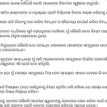
୍ରକାର ଭରସା ରଖିଅଛି ବୋଲି ଆପଣଙ୍କ ନିକଟରେ ସ୍ୱୀକାର କରୁଅଛି।
େ ସର୍ବଦା ଈଶ୍ବରଙ୍କ ଓ ମନୁଷ୍ୟର ପ୍ରତି ନିର୍ଦ୍ଦୋଷ ବିବେକ ରକ୍ଷା କରିବାକ
ୋହର ଜାତି ନିକଟକୁ ଦାନ କରିବା ନିମନ୍ତେ ଓ ନୈବେଦ୍ୟ ଉତ୍ସର୍ଗ କରିବା ନିମନ
ୋତେ ମନ୍ଦିରରେ ଶୁଚି ହୋଇଥିବାର ଦେଖିଲେ; ମୁଁ କୌଣସି ଜନତା କିମ୍ବା ଗଣ
କେତେକ ଯିହୁଦୀ ଲୋକମାନେ ଥିଲେ;
 ବିରୁଦ୍ଧରେ କୌଣସି କଥା ଥାଆନ୍ତା, ତାହାହେଲେ ଆପଣଙ୍କ ସମ୍ମୁଖରେ ଉ
ତ୍ ହୋଇଥାଆନ୍ତା।
ନରୁତ୍ଥାନ ସମ୍ବନ୍ଧରେ ମୁଁ ଆଜି ଆପଣମାନଙ୍କ ସମ୍ମୁଖରେ ବିଚାରିତ ହେଉଅଛି
୍ୱରରେ ଏହି ଯେଉଁ କଥା କହିଥିଲି,
ା ଛଡ଼ା ମୁଁ ମହାସଭା ସମ୍ମୁଖରେ ଠିଆ ହେବା ସମୟରେ ଏମାନେ ମୋହର କି ଦୋ
ି ମାର୍ଗ ବିଷୟରେ ଅଳ୍ପ ଜାଣିଥିବାରୁ ବିଚାର ସ୍ଥଗିତ ରଖି କହିଲେ ଯେ ସହସ୍ର-ସ
କ ବିଷୟ ନିର୍ଣ୍ଣୟ କରିବା।
ଙ୍କୁ ତାଙ୍କର କୌଣସି ଆତ୍ମୀୟ ସ୍ୱଜନଙ୍କୁ ତାହାଙ୍କର ସେବା କରିବା ପାଇଁ ବା
ରକ୍ଷା କରି ତାହାଙ୍କ ପ୍ରତି କୋମଳ ବ୍ୟବହାର କରିବାକୁ ଆଦେଶ ଦେଲେ।