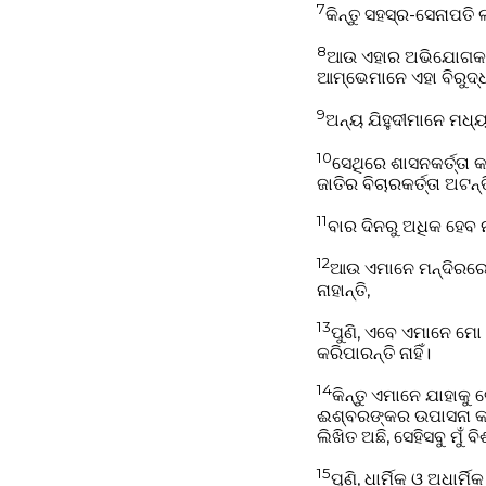
7
କିନ୍ତୁ ସହସ୍ର-ସେନାପତ
8
ଆଉ ଏହାର ଅଭିଯୋଗକାର
ଆମ୍ଭେମାନେ ଏହା ବିରୁଦ
9
ଅନ୍ୟ ଯିହୁଦୀମାନେ ମଧ୍
10
ସେଥିରେ ଶାସନକର୍ତ୍ତା
ଜାତିର ବିଚାରକର୍ତ୍ତା ଅଟନ
11
ବାର ଦିନରୁ ଅଧିକ ହେବ ନ
12
ଆଉ ଏମାନେ ମନ୍ଦିରରେ 
ନାହାନ୍ତି,
13
ପୁଣି, ଏବେ ଏମାନେ ମୋ
କରିପାରନ୍ତି ନାହିଁ।
14
କିନ୍ତୁ ଏମାନେ ଯାହାକୁ 
ଈଶ୍ବରଙ୍କର ଉପାସନା କରି
ଲିଖିତ ଅଛି, ସେହିସବୁ ମୁଁ ବ
15
ପୁଣି, ଧାର୍ମିକ ଓ ଅଧାର