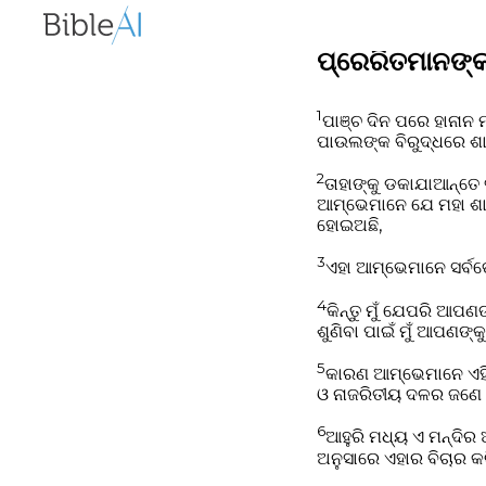
ପ୍ରେରିତମାନଙ୍କର
1
ପାଞ୍ଚ ଦିନ ପରେ ହାନାନ
ପାଉଲଙ୍କ ବିରୁଦ୍ଧରେ ଶ
2
ତାହାଙ୍କୁ ଡକାଯାଆନ୍ତେ 
ଆମ୍ଭେମାନେ ଯେ ମହା ଶାନ୍
ହୋଇଅଛି,
3
ଏହା ଆମ୍ଭେମାନେ ସର୍ବତୋଭ
4
କିନ୍ତୁ ମୁଁ ଯେପରି ଆପ
ଶୁଣିବା ପାଇଁ ମୁଁ ଆପଣଙ୍
5
କାରଣ ଆମ୍ଭେମାନେ ଏହି 
ଓ ନାଜରିତୀୟ ଦଳର ଜଣେ ପ
6
ଆହୁରି ମଧ୍ୟ ଏ ମନ୍ଦିର 
ଅନୁସାରେ ଏହାର ବିଚାର କର