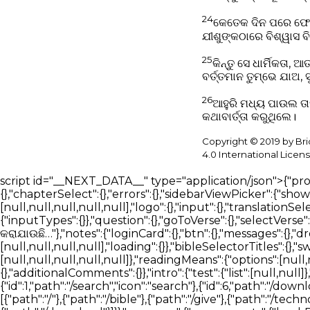
24
କେତେକ ଦିନ ପରେ ଫେଲୀକ
ଯୀଶୁଙ୍କଠାରେ ବିଶ୍ୱାସ ବ
25
କିନ୍ତୁ ସେ ଧାର୍ମିକତ
ବର୍ତ୍ତମାନ ତୁମ୍ଭେ ଯାଅ
26
ଆହୁରି ମଧ୍ୟ ପାଉଲ ତାହ
କଥାବାର୍ତ୍ତା କରୁଥିଲେ।
Copyright © 2019 by Br
4.0 International Licens
script id="__NEXT_DATA__" type="application/json">{"props":{"pageProps":{"_nextI18Next":{"initialI18nStore":{"or":{"bible":{"page":{"head":{},"bibleReader":{"bookSelect":{},"chapterSelect":{},"errors":{},"sidebarViewPicker":{"showBar":{},"hideBar":{}},"readerTabSection":{"tabList":[null,null,null,null],"searchBlock":{"tabList":[null,null,null,null,null],"logo":{},"input":{},"translationSelector":{"selectTranslationInput":{}},"trendingSearch":{},"loading":{},"messages":{},"introCards":{"navigate":{"inputTypes":{}},"question":{},"goToVerse":{},"selectVerse":{}},"assistant":{"messages":{"start":[null,null,null],"thinking":[null,null,null,null]}},"answering":"ଉତ୍ତର ପ୍ରସ୍ତୁତ କରାଯାଉଛି…"},"notes":{"loginCard":{},"btn":{},"messages":{},"dropdown":{"textFormat":{},"textAlignment":{},"blockTypes":{}},"labels":{}}},"verseOverview":{"tabList":[null,null,null,null],"loading":{}},"bibleSelectorTitles":{},"swipeNavigation":{},"betaFeedback":{"form":{},"feedbackForm":{"experienceRating":{"options":[null,null,null,null,null]},"readingMeans":{"options":[null,null]},"useAssistant":{},"willingToPay":{},"paymentAmount":{},"isEasyToUse":{},"sidebarDistracting":{},"additionalComments":{}},"intro":{"test":{"list":[null,null]},"optional":{"list":[null,null]}}}}}},"nav":{"nav":{"navMenu":[{"id":2,"path":"/bible","icon":"bible"},{"id":1,"path":"/search","icon":"search"},{"id":6,"path":"/download","icon":"download"},{"id":5,"path":"/about","icon":"about"},{"id":5,"path":"/contact","icon":"contact"}],"footerMenu":[{"path":"/"},{"path":"/bible"},{"path":"/give"},{"path":"/technology"},{"path":"/blog"},{"path":"/about"},{"path":"/contact"},{"path":"/privacy-policy"},{"path":"/download"}]}},"common":{"components":{"bookDetailsOverlay":{"excerpt":{},"documentPage":{},"actions":{},"mediaPlayer":{}},"accessibility":{"accordion":{"titles":{}},"navigationPicker":{"arrows":{},"swipe":{}}},"searchBlock":{"logo":{},"input":{"filterHeadings":{},"filters":[{},{},{},{}],"languageFilters":[{},{}],"documents":{},"context":{"types":{}},"publisherSelector":{},"composer":{"menu":"Add","answerStyle":"Answer style","textOnly":"Text only","textOnlyHint":"Plain text answers without interactive cards","mixed":"Mixed","mixedHint":"Text and interactive cards when helpful","effort":{"label":"Answer depth","fast":"Fast","detailed":"Detailed"},"mixedDisabledHint":"Mixed is available in Detailed mode"}},"translationSelector":{"selectTranslationInput":{"placeholder":"ଅନୁବାଦ ଖୋଜନ୍ତୁ"}},"trendingSearch":{},"downloadButtons":{"minOS":{}}},"blogArticleList":{"ctaButton":{}},"timelineSection":{"timelineStatus":{},"ctaButton":{},"timeline":[{"complete":true},{"complete":false,"inProgress":true},{"complete":false},{"complete":false}]},"verseDetail":{"loading":{}},"resultsBlock":{"loading":{},"results":{"locations":{},"answers":{},"similarQuestions":{}},"searchMediaTabSection":{"tabList":[null,null,null,null],"notFound":{"articles":{},"books":{},"docs":{"subMessage":""},"av":{}}},"linkSharingDisabled":{},"errors":{}},"detailsSection":{"techDetails":[{"paragraph":[{},{},{},{}]}],"aboutDetails":[{"paragraph":[{},{},{}]},{"paragraph":[{},{}]}]},"betaSignUp":{"result":{},"buttons":{}},"sidebar":{"tabList":[null,null,null],"userHistoryList":{"introCards":[{}],"loginCard":{},"historyDates":[null,null]},"bookmarksList":{"introCards":[{}],"loginCard":{}}},"mediaCard":{"sources":"ಮೂಲಗಳು"},"userDetailsPopup":{"fontSize":{},