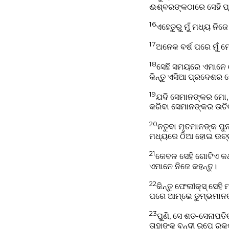
ଈଶ୍ବରଙ୍କଠାରେ ସେହି ପ
16
ଏହେତୁରୁ ମୁଁ ମଧ୍ୟ ନିଜ
17
ଅନେକ ବର୍ଷ ପରେ ମୁଁ ମ
18
ସେହି ସମୟରେ ଏମାନେ ମ
କିନ୍ତୁ ଏସିଆ ପ୍ରଦେଶର 
19
ଯଦି ସେମାନଙ୍କର ମୋ,
କରିବା ସେମାନଙ୍କର ଉଚି
20
ନତୁବା ମୃତମାନଙ୍କ ପୁ
ମଧ୍ୟରେ ଠିଆ ହୋଇ ଉଚ୍ଚସ
21
କେବଳ ସେହି ଗୋଟିଏ କଥ
ଏମାନେ ନିଜେ କହନ୍ତୁ।
22
କିନ୍ତୁ ଫେଲୀକ୍ସ୍‌ ସେହ
ପରେ ଆମ୍ଭେ ତୁମ୍ଭମାନଙ୍
23
ପୁଣି, ସେ ଶତ-ସେନାପତି
ତାହାଙ୍କୁ ବନ୍ଦୀ ରୂପେ 