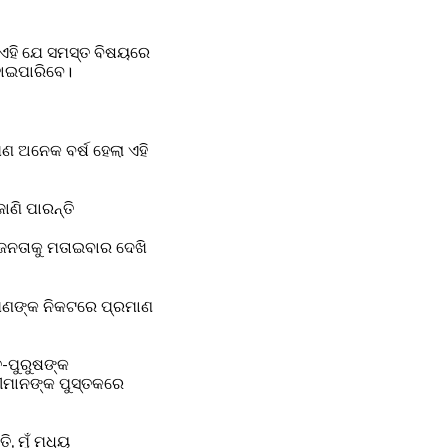
ଏହି ଯେ ସମସ୍ତ ବିଷୟରେ
ହୋଇପାରିବେ।
ଣ ଅନେକ ବର୍ଷ ହେଲା ଏହି
ାଣି ପାରନ୍ତି
 ଜନତାକୁ ମତାଇବାର ଦେଖି
ଆପଣଙ୍କ ନିକଟରେ ପ୍ରମାଣ
ୃ-ପୁରୁଷଙ୍କ
ଦୀମାନଙ୍କ ପୁସ୍ତକରେ
, ମୁଁ ମଧ୍ୟ