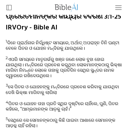
ପ୍ରେରିତମାନଙ୍କର କାର୍ଯ୍ୟର ବିବରଣ 3:1-25
IRVOry - Bible AI
1
ଦିନେ ପ୍ରାର୍ଥନାର ନିର୍ଦ୍ଧିଷ୍ଟ ସମୟରେ, ଅର୍ଥାତ୍‍ ଅପରାହ୍ନ ତିନି ଘଣ୍ଟା
ବେଳେ ପିତର ଓ ଯୋହନ ମନ୍ଦିରକୁ ଯାଉଥିଲେ।
2
ଏପରି ସମୟରେ ମାତୃଗର୍ଭରୁ ଖଞ୍ଜ ଜଣେ ଲୋକ ବୁହା ହୋଇ
ଯାଉଥିଲା। ମନ୍ଦିରରେ ପ୍ରବେଶ କରୁଥିବା ଲୋକମାନଙ୍କଠାରୁ ଭିକ୍ଷା
ମାଗିବା ନିମନ୍ତେ ଲୋକେ ତାହାକୁ ପ୍ରତିଦିନ ସେଥିର ସୁନ୍ଦର ନାମକ
ଦ୍ୱାରରେ ରଖିଦେଉଥିଲେ।
3
ସେ ପିତର ଓ ଯୋହନଙ୍କୁ ମନ୍ଦିରରେ ପ୍ରବେଶ କରିବାକୁ ଯାଉଥିବା
ଦେଖି ଭିକ୍ଷା ମାଗିବାକୁ ଲାଗିଲା
4
ପିତର ଓ ଯୋହନ ତାହା ପ୍ରତି ସ୍ଥିର ଦୃଷ୍ଟିରେ ଚାହିଁଲେ, ପୁଣି, ପିତର
କହିଲେ, “ଆମ୍ଭମାନଙ୍କ ଆଡ଼କୁ ଚାହଁ।”
5
ସେଥିରେ ସେ ସେମାନଙ୍କଠାରୁ କିଛି ପାଇବା ଆଶାରେ ସେମାନଙ୍କ
ଆଡ଼କୁ ଚାହିଁ ରହିଲା।