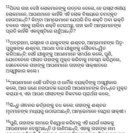
12
ପିତର ତାହା ଦେଖି ଲୋକମାନଙ୍କୁ ଉତ୍ତର ଦେଲେ, ହେ ଇସ୍ରାଏଲୀୟ
ଲୋକମାନେ, ଆପଣମାନେ କାହିଁକି ଏହି ଲୋକ ବିଷୟରେ ଚମତ୍କୃତ
ହେଉଅଛନ୍ତି? କିମ୍ବା ଆମ୍ଭେମାନେ ଯେପରି ନିଜ ଶକ୍ତି ଅବା ଭକ୍ତି
ବଳରେ ଏହାକୁ ଚାଲିବା ଶକ୍ତି ଦେଇଅଛୁ, ତାହା ଭାବି ଆମ୍ଭମାନଙ୍କ
ପ୍ରତି କାହିଁକି ଏକଦୃଷ୍ଟିରେ ଚାହୁଁଅଛନ୍ତି?
13
ଅବ୍ରହାମ, ଇସ୍‌ହାକ ଓ ଯାକୁବଙ୍କ ଈଶ୍ବର, ଆମ୍ଭମାନଙ୍କ ପିତୃ-
ପୁରୁଷଙ୍କ ଈଶ୍ବର, ଆପଣା ଦାସ ଯୀଶୁଙ୍କୁ ଗୌରବାନ୍ୱିତ
କରିଅଛନ୍ତି; ସେହି ଯୀଶୁଙ୍କୁ ଆପଣମାନେ ସମର୍ପଣ କଲେ, ପୁଣି,
ଯେତେବେଳେ ପୀଲାତ ତାହାଙ୍କୁ ମୁକ୍ତ କରିବାକୁ ମନସ୍ଥ କରିଥିଲେ,
ସେତେବେଳେ ତାହାଙ୍କୁ ଆପଣମାନେ ତାହାଙ୍କ ସାକ୍ଷାତରେ
ଅସ୍ୱୀକାର କଲେ।
14
ଆପଣମାନେ ସେହି ପବିତ୍ର ଓ ଧାର୍ମିକ ବ୍ୟକ୍ତିଙ୍କୁ ଅସ୍ୱୀକାର
କଲେ, ଆଉ ଜଣେ ନରଘାତକ ଯେପରି ଆପଣମାନଙ୍କ ନିମନ୍ତେ ମୁକ୍ତ
କରାଯାଏ, ଏହା ଆପଣ ପୀଲାତଙ୍କ ନିକଟରେ ପ୍ରାର୍ଥନା କଲେ,
15
କିନ୍ତୁ ଜୀବନର କର୍ତ୍ତାଙ୍କୁ ବଧ କଲେ; ତାହାଙ୍କୁ ଈଶ୍ବର
ମୃତମାନଙ୍କ ମଧ୍ୟରୁ ଉଠାଇଅଛନ୍ତି, ଆମ୍ଭେମାନେ ସେଥିର ସାକ୍ଷୀ।
16
ପୁଣି, ତାହାଙ୍କ ନାମରେ ବିଶ୍ୱାସ କରିବାରୁ ଏହି ଯେଉଁ ଲୋକକୁ
ଆପଣମାନେ ଦେଖୁଅଛନ୍ତି ଓ ଜାଣିଅଛନ୍ତି, ଏହାକୁ ତାହାଙ୍କ ନାମ