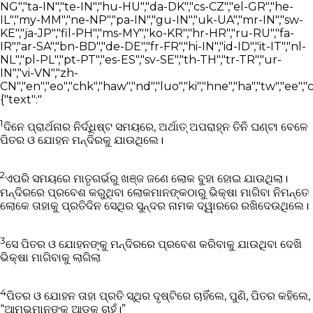
1
ଦିନେ ପ୍ରାର୍ଥନାର ନିର୍ଦ୍ଧିଷ୍ଟ ସମୟରେ, ଅର୍ଥାତ୍‍ ଅପରାହ୍ନ ତିନି ଘଣ୍ଟା ବେଳେ
ପିତର ଓ ଯୋହନ ମନ୍ଦିରକୁ ଯାଉଥିଲେ।
2
ଏପରି ସମୟରେ ମାତୃଗର୍ଭରୁ ଖଞ୍ଜ ଜଣେ ଲୋକ ବୁହା ହୋଇ ଯାଉଥିଲା।
ମନ୍ଦିରରେ ପ୍ରବେଶ କରୁଥିବା ଲୋକମାନଙ୍କଠାରୁ ଭିକ୍ଷା ମାଗିବା ନିମନ୍ତେ
ଲୋକେ ତାହାକୁ ପ୍ରତିଦିନ ସେଥିର ସୁନ୍ଦର ନାମକ ଦ୍ୱାରରେ ରଖିଦେଉଥିଲେ।
3
ସେ ପିତର ଓ ଯୋହନଙ୍କୁ ମନ୍ଦିରରେ ପ୍ରବେଶ କରିବାକୁ ଯାଉଥିବା ଦେଖି
ଭିକ୍ଷା ମାଗିବାକୁ ଲାଗିଲା
4
ପିତର ଓ ଯୋହନ ତାହା ପ୍ରତି ସ୍ଥିର ଦୃଷ୍ଟିରେ ଚାହିଁଲେ, ପୁଣି, ପିତର କହିଲେ,
“ଆମ୍ଭମାନଙ୍କ ଆଡ଼କୁ ଚାହଁ।”