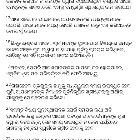
ବଳବାନ କରିଅଛି; ହଁ, ତାହାଙ୍କ ଦ୍ୱାରା ଦିଆଯାଇଥିବା ବିଶ୍ୱାସ ଆପଣ
ସମସ୍ତଙ୍କ ସାକ୍ଷାତରେ ଏହାକୁ ସମ୍ପୂର୍ଣ୍ଣ ସ୍ୱାସ୍ଥ୍ୟ ଦାନ କରିଅଛି।
17
ଆଉ ଏବେ, ହେ ଭାଇମାନେ, ଆପଣମାନଙ୍କ ଅଧ୍ୟକ୍ଷମାନେ
ଯେପରି, ଆପଣମାନେ ମଧ୍ୟ ସେପରି ଅଜ୍ଞାନତା ହେତୁ ଏହା କରିଅଛନ୍ତି
ବୋଲି ମୁଁ ଜାଣେ।
18
କିନ୍ତୁ ଈଶ୍ବର ଆପଣା ଖ୍ରୀଷ୍ଟଙ୍କ ଦୁଃଖଭୋଗ ବିଷୟରେ ସମସ୍ତ
ଭାବବାଦୀଙ୍କ ମୁଖ ଦ୍ୱାରା ଯାହା ଯାହା ପୂର୍ବରୁ ପ୍ରଚାର କରିଥିଲେ,
ସେହିସବୁ ସେ ଏହି ପ୍ରକାରେ ସଫଳ କରିଅଛନ୍ତି।
19
ଅତଏବ, ଯେପରି ଆପଣମାନଙ୍କର ପାପମୋଚନ ହୋଇପାରେ,
ଏଥିନିମନ୍ତେ ମନ-ପରିବର୍ତ୍ତନ କରି ଫେରି ଆସନ୍ତୁ,
20
ତାହାହେଲେ ପ୍ରଭୁଙ୍କ ଛାମୁରୁ ସାନ୍ତ୍ୱନାର ସମୟ ଉପସ୍ଥିତ ହେବ;
ପୁଣି, ଆପଣମାନଙ୍କ ନିମନ୍ତେ ପୂର୍ବନିରୂପିତ ଖ୍ରୀଷ୍ଟଙ୍କୁ ଅର୍ଥାତ୍‍
ଯୀଶୁଙ୍କୁ ସେ ପ୍ରେରଣ କରିବେ।
21
ସମସ୍ତ ବିଷୟ ପୁନଃସ୍ଥାପନର ଯେଉଁ ସମୟର କଥା ଅତି
ପ୍ରାଚୀନକାଳରୁ ଈଶ୍ବର ଆପଣା ପବିତ୍ର ଭାବବାଦୀମାନଙ୍କ ମୁଖ
ଦ୍ୱାରା କହିଅଛନ୍ତି, ସେହି ସମୟ ଉପସ୍ଥିତ ନ ହେବା ପର୍ଯ୍ୟନ୍ତ
ତାହାଙ୍କୁ ନିଶ୍ଚୟ ସ୍ୱର୍ଗରେ ଗୃହୀତ ହେବାକୁ ହେବ।
22