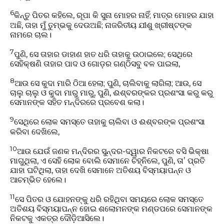
6
କିନ୍ତୁ ପିତର କହିଲେ, ରୂପା କି ସୁନା ମୋହର ନାହିଁ; ମାତ୍ର ମୋହର ଯାହା
ଅଛି, ତାହା ମୁଁ ତୁମ୍ଭକୁ ଦେଉଅଛି; ନାଜରିତୀୟ ଯୀଶୁ ଖ୍ରୀଷ୍ଟଙ୍କ
ନାମରେ ଚାଲ।
7
ପୁଣି, ସେ ତାହାର ଡାହାଣ ହାତ ଧରି ତାହାକୁ ଉଠାଇଲେ; ସେଥିରେ
ସେହିକ୍ଷଣି ତାହାର ପାଦ ଓ ଗୋଡ଼ର ଗଣ୍ଠିସବୁ ବଳ ପାଇଲା,
8
ଆଉ ସେ କୁଦା ମାରି ଠିଆ ହେଲା; ପୁଣି, ଚାଲିବାକୁ ଲାଗିଲା; ଆଉ, ସେ
ଚାଲୁ ଚାଲୁ ଓ କୁଦା ମାରୁ ମାରୁ, ପୁଣି, ଈଶ୍ବରଙ୍କର ପ୍ରଶଂସା କରୁ କରୁ
ସେମାନଙ୍କ ସହିତ ମନ୍ଦିରରେ ପ୍ରବେଶ କଲା।
9
ସେଥିରେ ଲୋକ ସମସ୍ତେ ତାହାକୁ ଚାଲିବା ଓ ଈଶ୍ବରଙ୍କ ପ୍ରଶଂସା
କରିବା ଦେଖିଲେ,
10
ଆଉ ଯେଉଁ ଜଣକ ମନ୍ଦିରର ସୁନ୍ଦର-ଦ୍ୱାର ନିକଟରେ ବସି ଭିକ୍ଷା
ମାଗୁଥିଲା, ଏ ସେହି ଲୋକ ବୋଲି ସେମାନେ ଚିହ୍ନିଲେ, ପୁଣି, ତାʼ ପ୍ରତି
ଯାହା ଘଟିଥିଲା, ତାହା ଦେଖି ସେମାନେ ଅତିଶୟ ବିସ୍ମୟାପନ୍ନ ଓ
ଆଚମ୍ଭିତ ହେଲେ।
11
ସେ ପିତର ଓ ଯୋହନଙ୍କୁ ଧରି ରହିଥିବା ସମୟରେ ଲୋକ ସମସ୍ତେ
ଅତିଶୟ ବିସ୍ମୟାପନ୍ନ ହୋଇ ଶଲୋମନଙ୍କ ମଣ୍ଡପରେ ସେମାନଙ୍କ
ନିକଟକୁ ଏକତ୍ର ଦୌଡ଼ିଆସିଲେ।