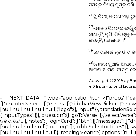
ସମସ୍ତ ବିଷୟ ଗୁପ୍ତ ରଖି 
26
ହଁ, ପିତଃ, କାରଣ ଏହା 
27
ମୋହର ପିତାଙ୍କ କର୍ତ୍ତ
ଜାଣନ୍ତି, ପୁଣି, ପିତାଙ୍କୁ
କରନ୍ତି, ସେ ଜାଣେ।*
28
ହେ ପରିଶ୍ରାନ୍ତ ଓ ଭାର
29
ମୋହର ଜୁଆଳି ଆପଣା ଆପ
ଆପଣା ଆପଣା ଆତ୍ମାରେ ବ
Copyright © 2019 by Br
4.0 International Licens
="__NEXT_DATA__" type="application/json">{"props":{"pageProps":{"_nextI18Next":{"initialI18nStore":{"or":{"bible":{"page":{"head":{},"bibleReader":{"bookSelect":{},"chapterSelect":{},"errors":{},"sidebarViewPicker":{"showBar":{},"hideBar":{}},"readerTabSection":{"tabList":[null,null,null,null],"searchBlock":{"tabList":[null,null,null,null,null],"logo":{},"input":{},"translationSelector":{"selectTranslationInput":{}},"trendingSearch":{},"loading":{},"messages":{},"introCards":{"navigate":{"inputTypes":{}},"question":{},"goToVerse":{},"selectVerse":{}},"assistant":{"messages":{"start":[null,null,null],"thinking":[null,null,null,null]}},"answering":"ଉତ୍ତର ପ୍ରସ୍ତୁତ କରାଯାଉଛି…"},"notes":{"loginCard":{},"btn":{},"messages":{},"dropdown":{"textFormat":{},"textAlignment":{},"blockTypes":{}},"labels":{}}},"verseOverview":{"tabList":[null,null,null,null],"loading":{}},"bibleSelectorTitles":{},"swipeNavigation":{},"betaFeedback":{"form":{},"feedbackForm":{"experienceRating":{"options":[null,null,null,null,null]},"readingMeans":{"options":[null,null]},"useAssistant":{},"willingToPay":{},"paymentAmount":{},"isEasyToUse":{},"sidebarDistracting":{},"additionalComments":{}},"intro":{"test":{"list":[null,null]},"optional":{"list":[null,null]}}}}}},"nav":{"nav":{"navMenu":[{"id":2,"path":"/bible","icon":"bible"},{"id":1,"path":"/search","icon":"search"},{"id":6,"path":"/download","icon":"download"},{"id":5,"path":"/about","icon":"about"},{"id":5,"path":"/contact","icon":"contact"}],"footerMenu":[{"path":"/"},{"path":"/bible"},{"path":"/give"},{"path":"/technology"},{"path":"/blog"},{"path":"/about"},{"path":"/contact"},{"path":"/privacy-policy"},{"path":"/download"}]}},"common":{"components":{"bookDetailsOverlay":{"excerpt":{},"documentPage":{},"actions":{},"mediaPlayer":{}},"accessibility":{"accordion":{"titles":{}},"navigationPicker":{"arrows":{},"swipe":{}}},"searchBlock":{"logo":{},"input":{"filterHeadings":{},"filters":[{},{},{},{}],"languageFilters":[{},{}],"documents":{},"context":{"types":{}},"publisherSelector":{},"composer":{"menu":"Add","answerStyle":"Answer style","textOnly":"Text only","textOnlyHint":"Plain text answers without interactive cards","mixed":"Mixed","mixedHint":"Text and interactive cards when helpful","effort":{"label":"Answer depth","fast":"Fast","detailed":"Detailed"},"mixedDisabledHint":"Mixed is available in Detailed mode"}},"translationSelector":{"selectTranslationInput":{"placeholder":"ଅନୁବାଦ ଖୋଜନ୍ତୁ"}},"trendingSearch":{},"downloadButtons":{"minOS":{}}},"blogArticleList":{"ctaButton":{}},"timelineSection":{"timelineStatus":{},"ctaButton":{},"timeline":[{"complete":true},{"complete":false,"inProgress":true},{"complete":false},{"complete":false}]},"verseDetail":{"loading":{}},"resultsBlock":{"loading":{},"results":{"locations":{},"answers":{},"similarQuestions":{}},"searchMediaTabSection":{"tabList":[null,null,null,null],"notFound":{"articles":{},"books":{},"docs":{"subMessage":""},"av":{}}},"linkSharingDisabled":{},"errors":{}},"detailsSection":{"techDetails":[{"paragraph":[{},{},{},{}]}],"aboutDetails":[{"paragraph":[{},{},{}]},{"paragraph":[{},{}]}]},"betaSignUp":{"result":{},"buttons":{}},"sidebar":{"tabList":[null,null,null],"userHistoryList":{"introCards":[{}],"loginCard":{},"historyDates":[null,null]},"bookmarksList":{"introCards":[{}],"loginCard":{}}},"mediaCard":{"sources":"ಮೂಲಗಳು"},"userDetailsPopup":{"fontSize":{},"settingsTabs":{"profile":"ପ୍ରୋଫାଇଲ"},"notifications":{"topics":{"general_news":{},"new_features":{},"account_security":{}}},"profile":{"ageRangeLabel":"ବୟସ ପରିସୀମା","denominatio