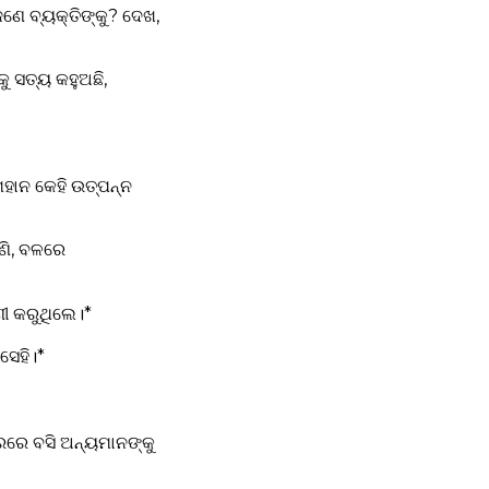
ଣେ ବ୍ୟକ୍ତିଙ୍କୁ? ଦେଖ,
ୁ ସତ୍ୟ କହୁଅଛି,
ମହାନ କେହି ଉତ୍ପନ୍ନ
ୁଣି, ବଳରେ
ୀ କରୁଥିଲେ।*
ସେହି।*
ାରରେ ବସି ଅନ୍ୟମାନଙ୍କୁ