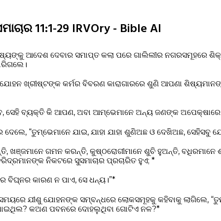
ସମାଚାର 11:1-29 IRVOry - Bible AI
ିଷ୍ୟଙ୍କୁ ଆଦେଶ ଦେବାର ସମାପ୍ତ କଲା ପରେ ଗାଲିଲୀର ନଗରସମୂହରେ ଶିକ
ହାରିଗଲେ।
ଯୋହନ ଖ୍ରୀଷ୍ଟଙ୍କ କର୍ମର ବିବରଣ କାରାଗାରରେ ଶୁଣି ଆପଣା ଶିଷ୍ୟମାନଙ୍କ 
 ସେହି ବ୍ୟକ୍ତି କି ଆପଣ, ଅବା ଆମ୍ଭେମାନେ ଅନ୍ୟ ଜଣଙ୍କ ଅପେକ୍ଷାରେ 
ର ଦେଲେ, “ତୁମ୍ଭେମାନେ ଯାଇ, ଯାହା ଯାହା ଶୁଣିଅଛ ଓ ଦେଖିଅଛ, ସେହିସବୁ ଯ
୍ତି, ଖଞ୍ଜମାନେ ଗମନ କରନ୍ତି, କୁଷ୍ଠରୋଗୀମାନେ ଶୁଚି ହୁଅନ୍ତି, ବଧିରମାନେ
, ଦରିଦ୍ରମାନଙ୍କ ନିକଟରେ ସୁସମାଚାର ପ୍ରଚାରିତ ହୁଏ; *
େ ବିଘ୍ନର କାରଣ ନ ପାଏ, ସେ ଧନ୍ୟ।”*
 ସମୟରେ ଯୀଶୁ ଯୋହନଙ୍କ ସମ୍ବନ୍ଧରେ ଲୋକସମୂହକୁ କହିବାକୁ ଲାଗିଲେ, “ତ
ାରିଯାଇଥିଲ? କଅଣ ପବନରେ ଦୋହଲୁଥିବା ଗୋଟିଏ ନଳ?*