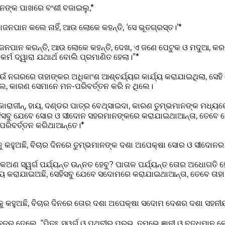
ନଙ୍କ ପାଖରେ ବଂଶୀ ବଜାଇଲୁ,*
ପାନ କଲେ ନାହିଁ, ଆଉ ଲୋକେ କହନ୍ତି, ‘ସେ ଭୂତଗ୍ରସ୍ତ।’*
ଜନପାନ କରନ୍ତି, ଆଉ ଲୋକେ କହନ୍ତି, ଦେଖ, ଏ ଜଣେ ପେଟୁକ ଓ ମଦୁଆ, କର
 କର୍ମ ଦ୍ୱାରା ଯଥାର୍ଥ ବୋଲି ପ୍ରମାଣିତ ହେଲା।”*
 ନଗରରେ ତାହାଙ୍କର ଅଧିକାଂଶ ଆଶ୍ଚର୍ଯ୍ୟର କାର୍ଯ୍ୟ କରାଯାଇଥିଲା, ସେହି
ିଲେ, କାରଣ ସେମାନେ ମନ-ପରିବର୍ତ୍ତନ କରି ନ ଥିଲେ।
କୋରାଜୀନ୍, ହାୟ, ଦଣ୍ଡର ପାତ୍ର ବେଥ୍‌ସାଇଦା, କାରଣ ତୁମ୍ଭମାନଙ୍କ ମଧ୍
େହିସବୁ ଯେବେ ସୋର ଓ ସୀଦୋନ ସହରମାନଙ୍କରେ କରାଯାଇଥାଆନ୍ତା, ତେବେ ସ
-ପରିବର୍ତ୍ତନ କରିଥାଆନ୍ତେ।*
ଙ୍କୁ କହୁଅଛି, ବିଚାର ଦିନରେ ତୁମ୍ଭମାନଙ୍କ ଦଶା ଅପେକ୍ଷା ସୋର ଓ ସୀଦୋନ
 କଅଣ ସ୍ୱର୍ଗ ପର୍ଯ୍ୟନ୍ତ ଉନ୍ନତ ହେବୁ? ପାତାଳ ପର୍ଯ୍ୟନ୍ତ ତୋର ଅଧୋଗତି
୍ୟ କରାଯାଇଅଛି, ସେହିସବୁ ଯେବେ ସଦୋମରେ କରାଯାଇଥାଆନ୍ତା, ତେବେ ତାହା 
ଙ୍କୁ କହୁଅଛି, ବିଚାର ଦିନରେ ତୋର ଦଶା ଅପେକ୍ଷା ସଦୋମ ଦେଶର ଦଶା ସହନୀ
ର ଦେଲେ, “ପିତଃ, ସ୍ୱର୍ଗ ଓ ପୃଥିବୀର ପ୍ରଭୁ, ତୁମ୍ଭେ ଜ୍ଞାନୀ ଓ ବୁଦ୍ଧିମାନ