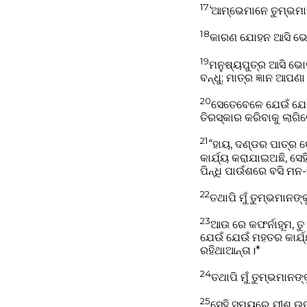
17
‘ଆମ୍ଭେମାନେ ତୁମ୍ଭମା
18
କାରଣ ଯୋହନ ଆସି ଭୋଜନ
19
ମନୁଷ୍ୟପୁତ୍ର ଆସି ଭୋ
ବନ୍ଧୁ; ମାତ୍ର ଜ୍ଞାନ ଆପଣା
20
ସେତେବେଳେ ଯେଉଁ ଯେଉଁ
ତିରସ୍କାର କରିବାକୁ ଲାଗ
21
“ହାୟ, ଦଣ୍ଡର ପାତ୍ର 
କାର୍ଯ୍ୟ କରାଯାଇଅଛି, ସ
ପିନ୍ଧି ପାଉଁଶରେ ବସି ମନ
22
ତଥାପି ମୁଁ ତୁମ୍ଭମାନ
23
ଆଉ ରେ କଫର୍ନାହୂମ, ତୁ
ଯେଉଁ ଯେଉଁ ମହତର କାର୍ଯ
ରହିଥାଆନ୍ତା।*
24
ତଥାପି ମୁଁ ତୁମ୍ଭମାନ
25
ସେହି ସମୟରେ ଯୀଶୁ ଉତ୍ତ