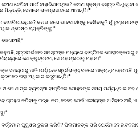
କଅଣ ଦେଖିବା ପାଇଁ ବାହାରିଯାଇଥିଲ? କଅଣ ସୂକ୍ଷ୍ମ ବସ୍ତ୍ର ପିନ୍ଧିଥିବା ଜ
ର ପିନ୍ଧନ୍ତି, ସେମାନେ ରାଜପ୍ରାସାଦରେ ଥାଆନ୍ତି।*
ତେ ବାହାରିଯାଇଥିଲ? କଅଣ ଜଣେ ଭାବବାଦୀଙ୍କୁ ଦେଖିବାକୁ? ମୁଁ ତୁମ୍ଭମାନଙ୍କ
ିକ ଶ୍ରେଷ୍ଠ ବ୍ୟକ୍ତିଙ୍କୁ; *
 ଲେଖାଅଛି,*
ୟ କହୁଅଛି, ସ୍ତ୍ରୀଗର୍ଭଜାତ ସମସ୍ତଙ୍କ ମଧ୍ୟରେ ବାପ୍ତିଜକ ଯୋହନଙ୍କଠାରୁ 
ୱର୍ଗରାଜ୍ୟରେ ଯେ କ୍ଷୁଦ୍ରତମ, ସେ ତାହାଙ୍କଠାରୁ ମହାନ।*
କ ସମୟଠାରୁ ଆଜି ପର୍ଯ୍ୟନ୍ତ ସ୍ୱର୍ଗରାଜ୍ୟ ବଳରେ ଆକ୍ରାନ୍ତ ହେଉଅଛି; ପ
୍ରମରେ ତାହା ଅଧିକାର କରୁଅଛନ୍ତି।*
 ଓ ମୋଶାଙ୍କ ବ୍ୟବସ୍ଥା ବାପ୍ତିଜକ ଯୋହନଙ୍କ ସମୟ ପର୍ଯ୍ୟନ୍ତ ଭାବବାଣ
େ ଗ୍ରହଣ କରିବାକୁ ଇଚ୍ଛା କର, ତେବେ ଯେଉଁ ଏଲୀୟଙ୍କ ଆସିବାର ଅଛି, ଏ 
ଣୁ।*
ଗରେ ବର୍ତ୍ତମାନ ପୁରୁଷର ତୁଳନା କରିବି? ପିଲାମାନଙ୍କ ପରି ଯେଉଁମାନେ ହାଟବଜ