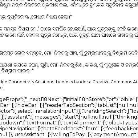
ଶିଶୁମାନଙ୍କ ନିକଟରେ ପ୍ରକାଶ କଲ, ଏନିମନ୍ତେ ତୁମ୍ଭର ସ୍ତୁତିବାଦ କରୁଅଛି
ତୁମ୍ଭ ଦୃଷ୍ଟିରେ ସନ୍ତୋଷର ବିଷୟ ହେଲା।*
ୃକ ସମସ୍ତ ବିଷୟ ମୋʼ ଠାରେ ସମର୍ପିତ ହୋଇଅଛି, ଆଉ ପୁତ୍ରଙ୍କୁ କେହି ଜାଣେ ନ
 କେହି ଜାଣେ ନାହିଁ, କେବଳ ପୁତ୍ର ଜାଣନ୍ତି, ଆଉ ପୁତ୍ର ଯାହା ପାଖରେ ତାହାଙ୍କୁ
ଗ୍ରସ୍ତ ଲୋକ ସମସ୍ତେ, ମୋʼ ନିକଟକୁ ଆସ, ମୁଁ ତୁମ୍ଭମାନଙ୍କୁ ବିଶ୍ରାମ ଦେବି
ଣା ଉପରେ ଘେନ, ପୁଣି, ମୋʼ ନିକଟରୁ ଶିଖ, କାରଣ, ମୁଁ ମୃଦୁଶୀଳ ଓ ନମ୍ର
ିଶ୍ରାମ ପାଇବ; *
idge Connectivity Solutions. Licensed under a Creative Commons At
e.
nLabel":"ସମ୍ପ୍ରଦାୟ","save":"ପ୍ରୋଫାଇଲ ସଂରକ୍ଷଣ କରନ୍ତୁ","signInHint":"ଆପଣଙ୍କ ପ୍ରୋଫାଇଲ ସଂରକ୍ଷଣ କରିବାକୁ ସାଇନ୍ ଇନ୍ କରନ୍ତୁ।","ageRanges":{"under_18":"୧୮ ବର୍ଷରୁ କମ୍","18_24":"୧୮–୨୪","25_34":"୨୫–୩୪","35_44":"୩୫–୪୪","45_54":"୪୫–୫୪","55_64":"୫୫–୬୪","65_plus":"୬୫+"},"denominations":{"non_denominational":"ଅ-ସମ୍ପ୍ରଦାୟିକ","catholic":"କାଥୋଲିକ","protestant":"ପ୍ରୋଟେଷ୍ଟାଣ୍ଟ","orthodox":"ଓର୍ଥୋଡକ୍ସ","anglican":"ଆଙ୍ଗ୍ଲିକାନ","baptist":"ବାପ୍ତିଷ୍ଟ","pentecostal":"ପେଣ୍ଟେକୋଷ୍ଟାଲ","other":"ଅନ୍ୟ","prefer_not_to_say":"କହିବାକୁ ଇଛା ନାହିଁ"}}},"modals":{"notifications":{"empty":{}},"notificationDetail":{},"login":{"providers":{},"placeholders":{},"message":{}},"accountDelete":{},"deleteHistoryItem":{},"deleteNoteItem":{},"deleteTranslation":{},"shareSearchHistory":{},"versionMismatch":{},"sessionExpired":{},"buttons":{"delete":{},"confirm":{},"submit":{}}},"connectivityToast":{},"cookieMessage":{"actions":{}},"seo":{"knowsAbout":[null,null,null,null,null,null,null,null],"faq":{"home":[{},{},{}],"bible":[{},{},{}]}},"chatThread":{"searching":"ପବିତ୍ର ଶାସ୍ତ୍ର ଖୋଜିବାରେ...","answering":"ଉତ୍ତର ଲିଖିତ ହେଉଛି...","placeholder":"ଏକ ପରବର୍ତ୍ତୀ ପ୍ରଶ୍ନ ପଚାରନ୍ତୁ…","send":"ପଠାଅ","actions":{"stop":"ରର୍ଥା","regenerate":"ପୁନର୍ଜାତ","copy":"ନକଲ","retry":"ପୁନରାବୃତ୍ତି"},"errors":{"generic":"କିଛି ଭୁଲ ହୋଇଛି। ଆପଣ ଏହି ପ୍ରଶ୍ନଟି ପୁନର୍ବାର ପ୍ରୟାସ କରିପାରିବେ।","sessionLost":"ଏହି କଥାବାତ୍ତା ସମୟ ସୀମା ପୂରଣ କରିବାରୁ ବଢିଗିଲି। ଦୟାକରି ପୁନର୍ବାର ପଚାରନ୍ତୁ।"}},"localeSwitcher":{"searchPlaceholder":"ଭାଷା ଖୋଜନ୍ତୁ"}}}},"en-US":{"bible":{"page":{"head":{"title":"Bible AI Bible reader with search, books, articles and voice","description":"Read the bible using AI and search books, study plans, articles using your voice"},"bibleReader":{"title":"Bible","bookSelect":{"placeholder":"Select Book"},"chapterSelect":{"placeholder":"Select Chapter"},"errors":{"chapterLoading":"Error loading chapter. Resolving...","offline":"You're offline. Download a Bible translation before going offline to read it here."},"sidebarViewPicker":{"heading":"Select a view","showBar":{"title":"Show Bar","description":"Always show"},"hideBar":{"title":"Hide Bar","description":"Only show when a verse is selected"}},"readerTabSection":{"tabList":["Search","Verses","Notes","Bookmarks"],"searchBlock":{"tabList":["Verses","Articles","Books","Docs","Media"],"heading":"Discover The Most Advanced Bible Search Engine","logo":{"title":"Bible AI Search Engine Logo"},"betaTag":"Beta","input":{"placeholder":"Ask Bible AI"},"translationSelector":{"title":"Translation","selectTranslationInput":{"placeholder":"Select Translation"}},"trendingSearch":{"title":"Explore Trending Searches"},"loading":{"articles":"Loading Articles","books":"Loading Books"},"answering":"Drafting answer…","messages":{"searchError":"An error occurred. Please try again"},"introCards":{"navigate":{"title":"Navigate the bible using {type}","text":"Go to Matthew 1","inputTypes":{"text":"text","voice":"your voice"}},"question":{"title":"Ask any question relevant to the Bible","text":"Who is Jesus and why did he die?"},"goToVerse":{"title":"Go directly to the verses","text":"Click on assistant responses to navigate the Bible"},"selectVerse":{"title":"Select a verse to begin","text":"Click on a verse to show a detailed overview of it"}},"assistant":{"messages":{"error":"Sorry an error occurred, let me try again","cannotCompleteQueryError":"Unable to complete your query, please try again later.","start":["Hi, how can I help?","What's on your mind?","What's your question?"],"thinking":["Thank you. Let me think about that.","I will look for an answer for you.","Great question, g