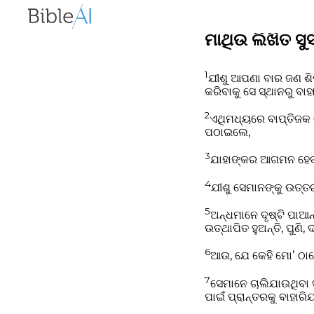
ମାଥିଉ ଲିଖିତ ସୁ
1
ଯୀଶୁ ଆପଣା ବାର ଜଣ ଶ
କରିବାକୁ ସେ ସ୍ଥାନରୁ ବା
2
ଏଥିମଧ୍ୟରେ ବାପ୍ତିଜକ 
ପଠାଇଲେ,
3
ଯାହାଙ୍କର ଆଗମନ ହେବ,
4
ଯୀଶୁ ସେମାନଙ୍କୁ ଉତ୍ତ
5
ଅନ୍ଧମାନେ ଦୃଷ୍ଟି ପାଆନ
ଉତ୍ଥାପିତ ହୁଅନ୍ତି, ପୁଣି
6
ଆଉ, ଯେ କେହି ମୋʼ ଠାର
7
ସେମାନେ ଚାଲିଯାଉଥିବା
ପାଇଁ ପ୍ରାନ୍ତରକୁ ବାହ