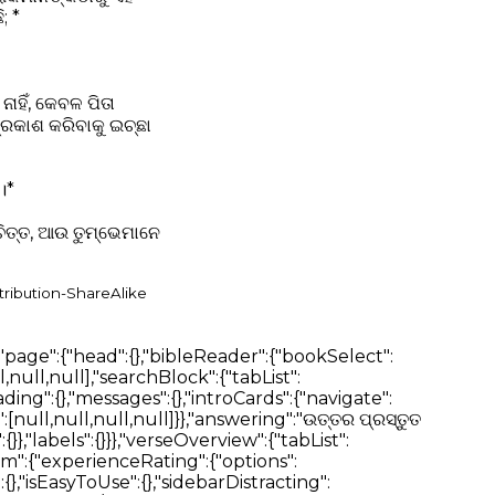
; *
ାହିଁ, କେବଳ ପିତା
 ପ୍ରକାଶ କରିବାକୁ ଇଚ୍ଛା
।*
ଚିତ୍ତ, ଆଉ ତୁମ୍ଭେମାନେ
tribution-ShareAlike
ive me a few seconds to find the answer","Sure thing. I'll find an answer for you."]}}},"notes":{"addNote":"Add Note","addNoteTitle":"Bible Note","noteTagsTitle":"Note Tags","autosaveMessage":"Notes autosave","firstNoteMessage":"Add your first note","noteTitleInput":"Note title","tagInputPlaceholder":"Press ENTER to add a new tag","editorInputPlaceholderText":"Type your note here...","loginCard":{"text":"To view your Notes, please login or register"},"btn":{"cancel":"Close","edit":"Edit","delete":"Delete"},"messages":{"addNoteTitleError":"Cannot add a note without a title"},"dropdown":{"textFormat":{"normal":"Normal","largeHeading":"Large Heading","smallHeading":"Small Heading","bulletList":"Bullet List","numberedList":"Numbered List","quote":"Quote","codeBlock":"Code Block"},"textAlignment":{"buttonLabel":"Formatting options for text alignment","leftAlign":"Left Align","centerAlign":"Center Align","rightAlign":"Right Align","justifyAlign":"Justify Align","startAlign":"Start Align","endAlign":"End Align","outdent":"Outdent","indent":"Indent"},"blockTypes":{"paragraph":"Normal","h1":"Large Heading","h2":"Small Heading","h3":"Heading","h4":"Heading","h5":"Heading","ol":"Numbered List","ul":"Bulleted List","quote":"Quote","code":"Code Block"}},"labels":{"undo":"Undo","redo":"Redo","formatBold":"Format Bold","formatItalic":"Format Italics","formatUnderline":"Format Underline","formatStrikethrough":"Format Strikethrough","insertLink":"Insert Link","formattingOptions":"Formatting Options","codeLanguage":"Select Code Language"}}},"verseOverview":{"tabList":["Overview","Media","Dictionary","Commentary"],"lowQualityMessage":"The below results may not contain direct answers to your selected verse.","noVerseCommentaryMessage":"No Commentary found for the selected verse. Please try selecting a wider range of verses.","noVerseDictionaryMessage":"No Dictionary definitions found for the selected verse. Please try selecting a wider range of verses.","noVerseMediaMessage":"No Media found for the selected verse. Please try selecting a wider range of verses.","loading":{"commentary":"Loading Commentary","dictionary":"Loading Dictionary"},"dictionaries":"Dictionaries","encyclopedias":"Encyclopedias"},"bibleSelectorTitles":{"books":"Books","chapters":"Chapters","verses":"Verses"},"swipeNavigation":{"prev":"Prev","swipe":"SWIPE","next":"Next"},"betaFeedback":{"title":"Beta Feedback","description":"We are constantly improving our Bible AI. Please share your feedback with us.","form":{"title":"Beta Feedback Form"},"feedbackForm":{"description":" ","experienceRating":{"title":"How would you rate your Bible experience so far?","options":["1 - Poor","2 - Fair","3 - Good","4 - Very Good","5 - Excellent"]},"readingMeans":{"title":"What is your primary method of reading the Bible?","options":["Digitally (Bible apps)","Phys