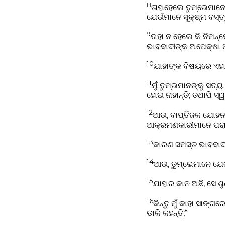
8
ତାହାହେଲେ ତୁମ୍ଭେମାନେ 
ଯେଉଁମାନେ ସୂକ୍ଷ୍ମ ବସ୍ତ୍
9
ତାହା ନ ହେଲେ କି ନିମନ୍
ଭାବବାଦୀଙ୍କ ଅପେକ୍ଷା ଅଧ
10
ଯାହାଙ୍କ ବିଷୟରେ ଏହା
11
ମୁଁ ତୁମ୍ଭମାନଙ୍କୁ ସତ୍
ହୋଇ ନାହାନ୍ତି; ତଥାପି ସ୍
12
ଆଉ, ବାପ୍ତିଜକ ଯୋହନଙ୍
ଆକ୍ରମଣକାରୀମାନେ ପରାକ
13
କାରଣ ସମସ୍ତ ଭାବବାଦୀ
14
ଆଉ, ତୁମ୍ଭେମାନେ ଯେବ
15
ଯାହାର କାନ ଅଛି, ସେ ଶୁ
16
କିନ୍ତୁ ମୁଁ କାହା ସାଙ୍
ଡାକି କହନ୍ତି,*