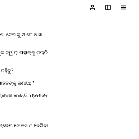
୍ଷା ଦେବାକୁ ଓ ଘୋଷଣା
ଦ୍ୱାରା ତାହାଙ୍କୁ ପଚାରି
ରହିବୁ?
ୋହନଙ୍କୁ ଜଣାଅ; *
 ଶ୍ରବଣ କରନ୍ତି, ମୃତମାନେ
ୁମ୍ଭେମାନେ କଅଣ ଦେଖିବା