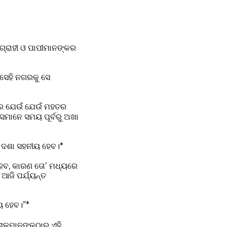
ଗ୍ରାହୀ ଓ ପାପୀମାନଙ୍କର
 ସେହି ନଗରକୁ ସେ
ୟରେ ଯେଉଁ ଯେଉଁ ମହତର
େମାନେ ସମୟ ପୂର୍ବରୁ ଅଖା
ର ଦଶା ସହନୀୟ ହେବ।*
 ହେବ, କାରଣ ତୋʼ ମଧ୍ୟରେ
ଆଜି ପର୍ଯ୍ୟନ୍ତ
ୟ ହେବ।”*
 ଲୋକମାନଙ୍କଠାରୁ ଏହି