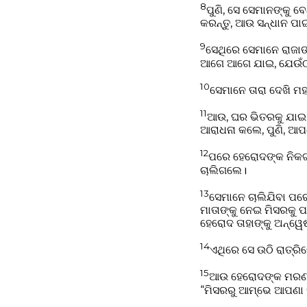
8
ପୁଣି, ସେ ସେମାନଙ୍କୁ 
କରନ୍ତୁ, ଆଉ ସନ୍ଧାନ ପାଇ
9
ସେଥିରେ ସେମାନେ ରାଜାଙ
ଆଗେ ଆଗେ ଯାଇ, ଯେଉଁଠା
10
ସେମାନେ ତାରା ଦେଖି ମ
11
ଆଉ, ଘର ଭିତରକୁ ଯାଇ ଶ
ଆରାଧନା କଲେ, ପୁଣି, ଆପଣ
12
ପରେ ହେରୋଦଙ୍କ ନିକଟକ
ଚାଲିଗଲେ।
13
ସେମାନେ ଚାଲିଯିବା ପରେ
ମାତାଙ୍କୁ ନେଇ ମିସରକୁ ପଳ
ହେରୋଦ ତାହାଙ୍କୁ ଅନ୍ୱେ
14
ଏଥିରେ ସେ ଉଠି ରାତ୍ରି
15
ଆଉ ହେରୋଦଙ୍କ ମରଣ ପର
“ମିସରରୁ ଆମ୍ଭେ ଆପଣା ପ