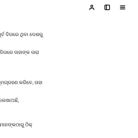
୍ବ ଦିଗରେ ଥିବା ଦେଶରୁ
ଦିଗରେ ତାହାଙ୍କ ତାରା
୍ମଗ୍ରହଣ କରିବେ, ତାହା
 ଲେଖାଅଛି,
ାନଙ୍କଠାରୁ ଠିକ୍