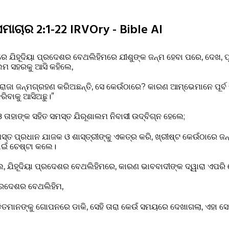
ସମାଚାର 2:1-22 IRVOry - Bible AI
ଯିହୂଦିୟା ପ୍ରଦେଶର ବେଥଲିହିମରେ ଯୀଶୁଙ୍କ ଜନ୍ମ ହେବା ପରେ, ଦେଖ, ପୂର
ଲମ ସହରକୁ ଆସି କହିଲେ,
ରାଜା ଜନ୍ମଗ୍ରହଣ କରିଅଛନ୍ତି, ସେ କେଉଁଠାରେ? କାରଣ ଆମ୍ଭେମାନେ ପୂର୍ବ 
ରିବାକୁ ଆସିଅଛୁ।”
ଓ ତାହାଙ୍କ ସହିତ ସମସ୍ତ ଯିରୂଶାଲମ ନିବାସୀ ଉଦ୍‌ବିଗ୍ନ ହେଲେ;
ସ୍ତ ପ୍ରଧାନ ଯାଜକ ଓ ଶାସ୍ତ୍ରୀଙ୍କୁ ଏକତ୍ର କରି, ଖ୍ରୀଷ୍ଟ କେଉଁଠାରେ ଜନ
ାଇଁ ଚେଷ୍ଟା କଲେ।
ଲେ, ଯିହୂଦିୟା ପ୍ରଦେଶର ବେଥଲିହିମରେ, କାରଣ ଭାବବାଦୀଙ୍କ ଦ୍ୱାରା ଏପରି
୍ରଦେଶର ବେଥଲିହିମ,
ତମାନଙ୍କୁ ଗୋପନରେ ଡାକି, ସେହି ତାରା କେଉଁ ସମୟରେ ଦେଖାଗଲା, ଏହା ସେମ