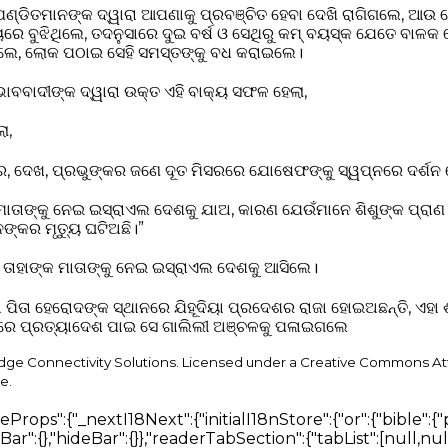
୍ଡିତମାନଙ୍କ ଦ୍ୱାରା ଆପଣାକୁ ପ୍ରବଞ୍ଚିତ ହେବା ଦେଖି ରାଗିଗଲେ, ଆଉ 
େ ବୁଝିଥିଲେ, ତଦନୁସାରେ ଦୁଇ ବର୍ଷ ଓ ସେଥିରୁ କମ୍ ବୟସ୍କ ଯେତେ ବାଳକ ବ
ିଲେ, ଲୋକ ପଠାଇ ସେହି ସମସ୍ତଙ୍କୁ ବଧ କରାଇଲେ।
ାବବାଦୀଙ୍କ ଦ୍ୱାରା ଉକ୍ତ ଏହି ବାକ୍ୟ ସଫଳ ହେଲା,
ା,
େ, ଦେଖ, ପ୍ରଭୁଙ୍କର ଜଣେ ଦୂତ ମିସରରେ ଯୋଷେଫଙ୍କୁ ସ୍ୱପ୍ନରେ ଦର୍ଶନ
 ମାତାଙ୍କୁ ନେଇ ଇସ୍ରାଏଲ ଦେଶକୁ ଯାଅ, କାରଣ ଯେଉଁମାନେ ଶିଶୁଙ୍କ ପ୍ରାଣ 
ଙ୍କର ମୃତ୍ୟୁ ଘଟିଅଛି।”
ଓ ତାହାଙ୍କ ମାତାଙ୍କୁ ନେଇ ଇସ୍ରାଏଲ ଦେଶକୁ ଆସିଲେ।
 ପିତା ହେରୋଦଙ୍କ ସ୍ଥାନରେ ଯିହୂଦିୟା ପ୍ରଦେଶର ରାଜା ହୋଇଅଛନ୍ତି, ଏହା ଶୁ
୍ନରେ ପ୍ରତ୍ୟାଦେଶ ପାଇ ସେ ଗାଲିଲୀ ଅଞ୍ଚଳକୁ ପଳାଇଗଲେ
idge Connectivity Solutions. Licensed under a Creative Commons At
e.
"ପ୍ରୋଫାଇଲ ସଂରକ୍ଷଣ କରନ୍ତୁ","signInHint":"ଆପଣଙ୍କ ପ୍ରୋଫାଇଲ ସଂରକ୍ଷଣ କରିବାକୁ ସାଇନ୍ ଇନ୍ କରନ୍ତୁ।","ageRanges":{"under_18":"୧୮ ବର୍ଷରୁ କମ୍","18_24":"୧୮–୨୪","25_34":"୨୫–୩୪","35_44":"୩୫–୪୪","45_54":"୪୫–୫୪","55_64":"୫୫–୬୪","65_plus":"୬୫+"},"denominations":{"non_denominational":"ଅ-ସମ୍ପ୍ରଦାୟିକ","catholic":"କାଥୋଲିକ","protestant":"ପ୍ରୋଟେଷ୍ଟାଣ୍ଟ","orthodox":"ଓର୍ଥୋଡକ୍ସ","anglican":"ଆଙ୍ଗ୍ଲିକାନ","baptist":"ବାପ୍ତିଷ୍ଟ","pentecostal":"ପେଣ୍ଟେକୋଷ୍ଟାଲ","other":"ଅନ୍ୟ","prefer_not_to_say":"କହିବାକୁ ଇଛା ନାହିଁ"}}},"modals":{"notifications":{"empty":{}},"notificationDetail":{},"login":{"providers":{},"placeholders":{},"message":{}},"accountDelete":{},"deleteHistoryItem":{},"deleteNoteItem":{},"deleteTranslation":{},"shareSearchHistory":{},"versionMismatch":{},"sessionExpired":{},"buttons":{"delete":{},"confirm":{},"submit":{}}},"connectivityToast":{},"cookieMessage":{"actions":{}},"seo":{"knowsAbout":[null,null,null,null,null,null,null,null],"faq":{"home":[{},{},{}],"bible":[{},{},{}]}},"chatThread":{"searching":"ପବିତ୍ର ଶାସ୍ତ୍ର ଖୋଜିବାରେ...","answering":"ଉତ୍ତର ଲିଖିତ ହେଉଛି...","placeholder":"ଏକ ପରବର୍ତ୍ତୀ ପ୍ରଶ୍ନ ପଚାରନ୍ତୁ…","send":"ପଠାଅ","actions":{"stop":"ରର୍ଥା","regenerate":"ପୁନର୍ଜାତ","copy":"ନକଲ","retry":"ପୁନରାବୃତ୍ତି"},"errors":{"generic":"କିଛି ଭୁଲ ହୋଇଛି। ଆପଣ ଏହି ପ୍ରଶ୍ନଟି ପୁନର୍ବାର ପ୍ରୟାସ କରିପାରିବେ।","sessionLost":"ଏହି କଥାବାତ୍ତା ସମୟ ସୀମା ପୂରଣ କରିବାରୁ ବଢିଗିଲି। ଦୟାକରି ପୁନର୍ବାର ପଚାରନ୍ତୁ।"}},"localeSwitcher":{"searchPlaceholder":"ଭାଷା ଖୋଜନ୍ତୁ"}}}},"en-US":{"bible":{"page":{"head":{"title":"Bible AI Bible reader with search, books, articles and voice","description":"Read the bible using AI and search books, study plans, articles using your voice"},"bibleReader":{"title":"Bible","bookSelect":{"placeholder":"Select Book"},"chapterSelect":{"placeholder":"Select Chapter"},"errors":{"chapterLoading":"Error loading chapter. Resolving...","offline":"You're offline. Download a Bible translation before going offline to read it here."},"sidebarViewPicker":{"heading":"Select a view","showBar":{"title":"Show Bar","description":"Always show"},"hideBar":{"title":"Hide Bar","description":"Only show when a verse is selected"}},"readerTabSection":{"tabList":["Search","Verses","Notes","Bookmarks"],"searchBlock":{"tabList":["Verses","Articles","Books","Docs","Media"],"heading":"Discover The Most Advanced Bible Search Engine","logo":{"title":"Bible AI Search Engine Logo"},"betaTag":"Beta","input":{"placeholder":"Ask Bible AI"},"translationSelector":{"title":"Translation","selectTranslationInput":{"placeholder":"Select Translation"}},"trendingSearch":{"title":"Explore Trending Searches"},"loading":{"articles":"Loading Articles","books":"Loading Books"},"answering":"Drafting answer…","messages":{"searchError":"An error occurred. Please try again"},"introCards":{"navigate":{"title":"Navigate the bible using {type}","text":"Go to Matthew 1","inputTypes":{"text":"text","voice":"your voice"}},"question":{"title":"Ask any question relevant to the Bible","text":"Who is Jesus and why did he die?"},"goToVerse":{"title":"Go directly to the verses","text":"Click on assistant responses to navigate the Bible"},"selectVerse":{"title":"Select a verse to begin","text":"Click on a verse to show a detailed overview of it"}},"assistant":{"messages":{"error":"Sorry an error occurred, let me try again","cannotCompleteQueryError":"Unable to complete your query, please try again later.","start":["Hi, how can I help?","What's on your mind?","What's your question?"],"thinking":["Thank you. Let me think about that.","I will look for an answer for you.","Great question, give me a few seconds to find the answer","Sure thing.