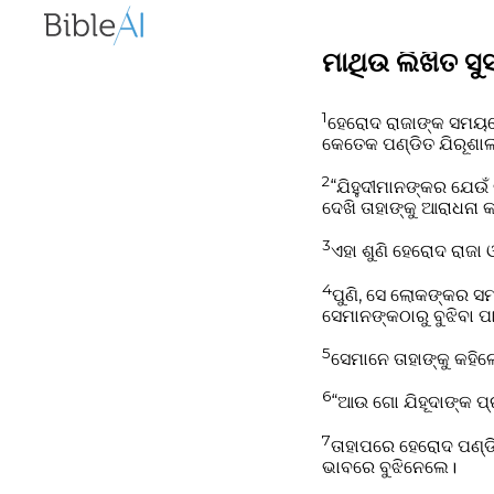
ମାଥିଉ ଲିଖିତ ସୁ
1
ହେରୋଦ ରାଜାଙ୍କ ସମୟରେ 
କେତେକ ପଣ୍ଡିତ ଯିରୂଶା
2
“ଯିହୁଦୀମାନଙ୍କର ଯେଉଁ 
ଦେଖି ତାହାଙ୍କୁ ଆରାଧନା କ
3
ଏହା ଶୁଣି ହେରୋଦ ରାଜା 
4
ପୁଣି, ସେ ଲୋକଙ୍କର ସମ
ସେମାନଙ୍କଠାରୁ ବୁଝିବା ପ
5
ସେମାନେ ତାହାଙ୍କୁ କହି
6
“ଆଉ ଗୋ ଯିହୂଦାଙ୍କ ପ
7
ତାହାପରେ ହେରୋଦ ପଣ୍ଡି
ଭାବରେ ବୁଝିନେଲେ।