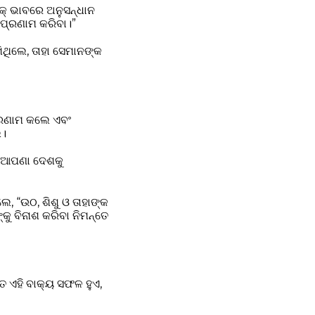
ିକ୍ ଭାବରେ ଅନୁସନ୍ଧାନ
 ପ୍ରଣାମ କରିବା।”
ିଥିଲେ, ତାହା ସେମାନଙ୍କ
ପ୍ରଣାମ କଲେ ଏବଂ
େ।
ଇ ଆପଣା ଦେଶକୁ
, “ଉଠ, ଶିଶୁ ଓ ତାହାଙ୍କ
୍କୁ ବିନାଶ କରିବା ନିମନ୍ତେ
 ଏହି ବାକ୍ୟ ସଫଳ ହୁଏ,