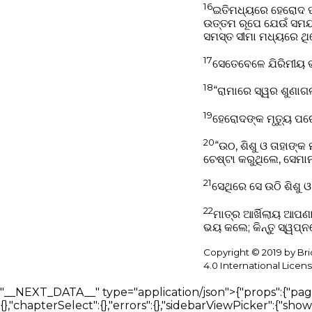
16
ଇତିମଧ୍ୟରେ ହେରୋଦ ପଣ
ଉତ୍ତମ ରୂପେ ଯେଉଁ ସମୟର
ସମସ୍ତ ସୀମା ମଧ୍ୟରେ ଥ
17
ସେତେବେଳେ ଯିରିମୀୟ ଭ
18
“ରାମାରେ ସ୍ୱର ଶୁଣାଗଲ
19
ହେରୋଦଙ୍କ ମୃତ୍ୟୁ ପର
20
“ଉଠ, ଶିଶୁ ଓ ତାହାଙ୍କ
ଚେଷ୍ଟା କରୁଥିଲେ, ସେମାନ
21
ସେଥିରେ ସେ ଉଠି ଶିଶୁ 
22
ମାତ୍ର ଆର୍ଖିଲାୟ ଆପଣା
ଭୟ କଲେ; କିନ୍ତୁ ସ୍ୱପ
Copyright © 2019 by Br
4.0 International Licens
"__NEXT_DATA__" type="application/json">{"props":{"pageProps":{"_nextI18Next":{"initialI18nStore":{"or":{"bible":{"page":{"head":{},"bibleReader":{"bookSelect":{},"chapterSelect":{},"errors":{},"sidebarViewPicker":{"showBar":{},"hideBar":{}},"readerTabSection":{"tabList":[null,null,null,null],"searchBlock":{"tabList":[null,null,null,null,null],"logo":{},"input":{},"translationSelector":{"selectTranslationInput":{}},"trendingSearch":{},"loading":{},"messages":{},"introCards":{"navigate":{"inputTypes":{}},"question":{},"goToVerse":{},"selectVerse":{}},"assistant":{"messages":{"start":[null,null,null],"thinking":[null,null,null,null]}},"answering":"ଉତ୍ତର ପ୍ରସ୍ତୁତ କରାଯାଉଛି…"},"notes":{"loginCard":{},"btn":{},"messages":{},"dropdown":{"textFormat":{},"textAlignment":{},"blockTypes":{}},"labels":{}}},"verseOverview":{"tabList":[null,null,null,null],"loading":{}},"bibleSelectorTitles":{},"swipeNavigation":{},"betaFeedback":{"form":{},"feedbackForm":{"experienceRating":{"options":[null,null,null,null,null]},"readingMeans":{"options":[null,null]},"useAssistant":{},"willingToPay":{},"paymentAmount":{},"isEasyToUse":{},"sidebarDistracting":{},"additionalComments":{}},"intro":{"test":{"list":[null,null]},"optional":{"list":[null,null]}}}}}},"nav":{"nav":{"navMenu":[{"id":2,"path":"/bible","icon":"bible"},{"id":1,"path":"/search","icon":"search"},{"id":6,"path":"/download","icon":"download"},{"id":5,"path":"/about","icon":"about"},{"id":5,"path":"/contact","icon":"contact"}],"footerMenu":[{"path":"/"},{"path":"/bible"},{"path":"/give"},{"path":"/technology"},{"path":"/blog"},{"path":"/about"},{"path":"/contact"},{"path":"/privacy-policy"},{"path":"/download"}]}},"common":{"components":{"bookDetailsOverlay":{"excerpt":{},"documentPage":{},"actions":{},"mediaPlayer":{}},"accessibility":{"accordion":{"titles":{}},"navigationPicker":{"arrows":{},"swipe":{}}},"searchBlock":{"logo":{},"input":{"filterHeadings":{},"filters":[{},{},{},{}],"languageFilters":[{},{}],"documents":{},"context":{"types":{}},"publisherSelector":{},"composer":{"menu":"Add","answerStyle":"Answer style","textOnly":"Text only","textOnlyHint":"Plain text answers without interactive cards","mixed":"Mixed","mixedHint":"Text and interactive cards when helpful","effort":{"label":"Answer depth","fast":"Fast","detailed":"Detailed"},"mixedDisabledHint":"Mixed is available in Detailed mode"}},"translationSelector":{"selectTranslationInput":{"placeholder":"ଅନୁବାଦ ଖୋଜନ୍ତୁ"}},"trendingSearch":{},"downloadButtons":{"minOS":{}}},"blogArticleList":{"ctaButton":{}},"timelineSection":{"timelineStatus":{},"ctaButton":{},"timeline":[{"complete":true},{"complete":false,"inProgress":true},{"complete":false},{"complete":false}]},"verseDetail":{"loading":{}},"resultsBlock":{"loading":{},"results":{"locations":{},"answers":{},"similarQuestions":{}},"searchMediaTabSection":{"tabList":[null,null,null,null],"notFound":{"articles":{},"books":{},"docs":{"subMessage":""},"av":{}}},"linkSharingDisabled":{},"errors":{}},"detailsSection":{"techDetails":[{"paragraph":[{},{},{},{}]}],"aboutDetails":[{"paragraph":[{},{},{}]},{"paragraph":[{},{}]}]},"betaSignUp":{"result":{},"buttons":{}},"sidebar":{"tabList":[null,null,null],"userHistoryList":{"introCards":[{}],"loginCard":{},"historyDates":[null,null]},"bookmarksList":{"introCards":[{}],"loginCard":{}}},"mediaCard":{"sources":"ಮೂಲಗಳು"},"userDetailsPopup":{"fontSize":{},"settingsTabs":{"profile":"ପ୍ରୋଫାଇଲ"},"notifications":{"topics":{"general_news":{},"new_features":{},"account_security":{}}},"profile":{"ageRangeLabel":"ବୟସ ପରିସୀମା","denominationLabel":"ସମ୍ପ୍ରଦାୟ","save":