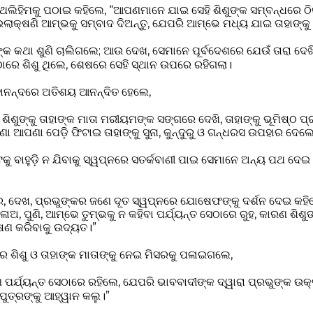
ବେଥଲିହିମକୁ ପଠାଇ କହିଲେ, “ଆପଣମାନେ ଯାଇ ସେହି ଶିଶୁଙ୍କ ସମ୍ବନ୍ଧରେ ଠ
ଲାକ୍ଷଣି ଆମ୍ଭକୁ ସମ୍ବାଦ ଦିଅନ୍ତୁ, ଯେପରି ଆମ୍ଭେ ମଧ୍ୟ ଯାଇ ତାହାଙ୍କୁ
୍କ କଥା ଶୁଣି ଚାଲିଗଲେ; ଆଉ ଦେଖ, ସେମାନେ ପୂର୍ବଦେଶରେ ଯେଉଁ ତାରା ଦେଖ
ରେ ଶିଶୁ ଥିଲେ, ଶେଷରେ ସେହି ସ୍ଥାନ ଉପରେ ରହିଗଲା।
ହାନନ୍ଦରେ ଅତିଶୟ ଆନନ୍ଦିତ ହେଲେ,
ିଶୁଙ୍କୁ ତାହାଙ୍କ ମାତା ମରୀୟମଙ୍କ ସଙ୍ଗରେ ଦେଖି, ତାହାଙ୍କୁ ଭୂମିଷ୍ଠ 
ା ଆପଣା ପେଡ଼ି ଫିଟାଇ ତାହାଙ୍କୁ ସୁନା, କୁନ୍ଦୁରୁ ଓ ଗନ୍ଧରସ ଉପହାର ଦେଲ
ୁ ବାହୁଡ଼ି ନ ଯିବାକୁ ସ୍ୱପ୍ନରେ ସତର୍କବାଣୀ ପାଇ ସେମାନେ ଅନ୍ୟ ପଥ ଦେ
, ଦେଖ, ପ୍ରଭୁଙ୍କର ଜଣେ ଦୂତ ସ୍ୱପ୍ନରେ ଯୋଷେଫଙ୍କୁ ଦର୍ଶନ ଦେଇ କହିଲେ
ାଅ, ପୁଣି, ଆମ୍ଭେ ତୁମ୍ଭକୁ ନ କହିବା ପର୍ଯ୍ୟନ୍ତ ସେଠାରେ ରୁହ, କାରଣ ଶିଶୁଙ
ଷଣ କରିବାକୁ ଉଦ୍ୟତ।”
ରେ ଶିଶୁ ଓ ତାହାଙ୍କ ମାତାଙ୍କୁ ନେଇ ମିସରକୁ ପଳାଇଗଲେ,
୍ଯ୍ୟନ୍ତ ସେଠାରେ ରହିଲେ, ଯେପରି ଭାବବାଦୀଙ୍କ ଦ୍ୱାରା ପ୍ରଭୁଙ୍କ ଉକ୍ତ
ୁତ୍ରଙ୍କୁ ଆହ୍ୱାନ କଲୁ।”