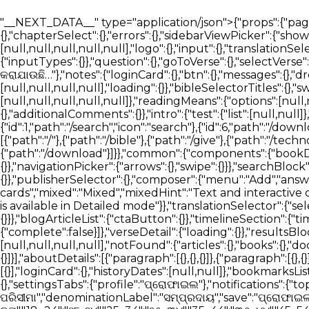
"__NEXT_DATA__" type="application/json">{"props":{"pageProps":{"_nextI18Next":{"initialI18nStore":{"or":{"bible":{"page":{"head":{},"bibleReader":{"bookSelect":{},"chapterSelect":{},"errors":{},"sidebarViewPicker":{"showBar":{},"hideBar":{}},"readerTabSection":{"tabList":[null,null,null,null],"searchBlock":{"tabList":[null,null,null,null,null],"logo":{},"input":{},"translationSelector":{"selectTranslationInput":{}},"trendingSearch":{},"loading":{},"messages":{},"introCards":{"navigate":{"inputTypes":{}},"question":{},"goToVerse":{},"selectVerse":{}},"assistant":{"messages":{"start":[null,null,null],"thinking":[null,null,null,null]}},"answering":"ଉତ୍ତର ପ୍ରସ୍ତୁତ କରାଯାଉଛି…"},"notes":{"loginCard":{},"btn":{},"messages":{},"dropdown":{"textFormat":{},"textAlignment":{},"blockTypes":{}},"labels":{}}},"verseOverview":{"tabList":[null,null,null,null],"loading":{}},"bibleSelectorTitles":{},"swipeNavigation":{},"betaFeedback":{"form":{},"feedbackForm":{"experienceRating":{"options":[null,null,null,null,null]},"readingMeans":{"options":[null,null]},"useAssistant":{},"willingToPay":{},"paymentAmount":{},"isEasyToUse":{},"sidebarDistracting":{},"additionalComments":{}},"intro":{"test":{"list":[null,null]},"optional":{"list":[null,null]}}}}}},"nav":{"nav":{"navMenu":[{"id":2,"path":"/bible","icon":"bible"},{"id":1,"path":"/search","icon":"search"},{"id":6,"path":"/download","icon":"download"},{"id":5,"path":"/about","icon":"about"},{"id":5,"path":"/contact","icon":"contact"}],"footerMenu":[{"path":"/"},{"path":"/bible"},{"path":"/give"},{"path":"/technology"},{"path":"/blog"},{"path":"/about"},{"path":"/contact"},{"path":"/privacy-policy"},{"path":"/download"}]}},"common":{"components":{"bookDetailsOverlay":{"excerpt":{},"documentPage":{},"actions":{},"mediaPlayer":{}},"accessibility":{"accordion":{"titles":{}},"navigationPicker":{"arrows":{},"swipe":{}}},"searchBlock":{"logo":{},"input":{"filterHeadings":{},"filters":[{},{},{},{}],"languageFilters":[{},{}],"documents":{},"context":{"types":{}},"publisherSelector":{},"composer":{"menu":"Add","answerStyle":"Answer style","textOnly":"Text only","textOnlyHint":"Plain text answers without interactive cards","mixed":"Mixed","mixedHint":"Text and interactive cards when helpful","effort":{"label":"Answer depth","fast":"Fast","detailed":"Detailed"},"mixedDisabledHint":"Mixed is available in Detailed mode"}},"translationSelector":{"selectTranslationInput":{"placeholder":"ଅନୁବାଦ ଖୋଜନ୍ତୁ"}},"trendingSearch":{},"downloadButtons":{"minOS":{}}},"blogArticleList":{"ctaButton":{}},"timelineSection":{"timelineStatus":{},"ctaButton":{},"timeline":[{"complete":true},{"complete":false,"inProgress":true},{"complete":false},{"complete":false}]},"verseDetail":{"loading":{}},"resultsBlock":{"loading":{},"results":{"locations":{},"answers":{},"similarQuestions":{}},"searchMediaTabSection":{"tabList":[null,null,null,null],"notFound":{"articles":{},"books":{},"docs":{"subMessage":""},"av":{}}},"linkSharingDisabled":{},"errors":{}},"detailsSection":{"techDetails":[{"paragraph":[{},{},{},{}]}],"aboutDetails":[{"paragraph":[{},{},{}]},{"paragraph":[{},{}]}]},"betaSignUp":{"result":{},"buttons":{}},"sidebar":{"tabList":[null,null,null],"userHistoryList":{"introCards":[{}],"loginCard":{},"historyDates":[null,null]},"bookmarksList":{"introCards":[{}],"loginCard":{}}},"mediaCard":{"sources":"ಮೂಲಗಳು"},"userDetailsPopup":{"fontSize":{},"settingsTabs":{"profile":"ପ୍ରୋଫାଇଲ"},"notifications":{"topics":{"general_news":{},"new_features":{},"account_security":{}}},"profile":{"ageRangeLabel":"ବୟସ ପରିସୀମା","denominationLabel":"ସମ୍ପ୍ରଦାୟ","save":