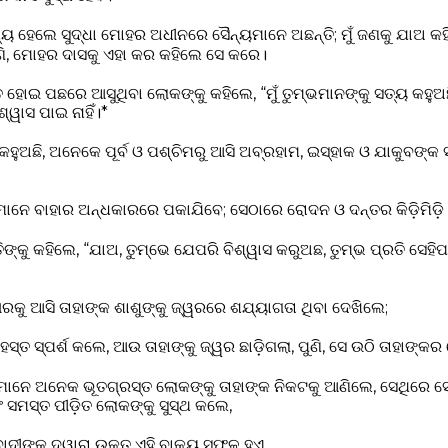
ଷ୍ୟ ହେଲେ ସୁଦ୍ଧା ମୋହର ଅଧୀନରେ ସୈନ୍ୟମାନେ ଅଛନ୍ତି; ମୁଁ ଜଣକୁ ଯାଅ କହ
ଣି, ମୋହର ଦାସକୁ ଏହା କର କହିଲେ ସେ କରେ।
ୃତ ହୋଇ ପଛରେ ଆସୁଥିବା ଲୋକଙ୍କୁ କହିଲେ, “ମୁଁ ତୁମ୍ଭମାନଙ୍କୁ ସତ୍ୟ କହୁ
୍ୱାସ ପାଇ ନାହିଁ।*
କୁ କହୁଅଛି, ଅନେକେ ପୂର୍ବ ଓ ପଶ୍ଚିମରୁ ଆସି ଅବ୍ରହାମ, ଇସ୍‌ହାକ ଓ ଯାକୁବଙ୍କ 
ମାନେ ବାହାର ଅନ୍ଧକାରରେ ପକାଯିବେ; ସେଠାରେ ରୋଦନ ଓ ଦନ୍ତର କିଡ଼ିମିଡ଼ି
୍କୁ କହିଲେ, “ଯାଅ, ତୁମ୍ଭେ ଯେପରି ବିଶ୍ୱାସ କରୁଅଛ, ତୁମ୍ଭ ପ୍ରତି ସେହିପ
କୁ ଆସି ତାହାଙ୍କ ଶାଶୁଙ୍କୁ ଜ୍ୱରରେ ଶଯ୍ୟାଗତା ଥିବା ଦେଖିଲେ;
ସ୍ତ ସ୍ପର୍ଶ କଲେ, ଆଉ ତାହାଙ୍କୁ ଜ୍ୱର ଛାଡ଼ିଗଲା, ପୁଣି, ସେ ଉଠି ତାହାଙ୍କର
କମାନେ ଅନେକ ଭୂତଗ୍ରସ୍ତ ଲୋକଙ୍କୁ ତାହାଙ୍କ ନିକଟକୁ ଆଣିଲେ, ସେଥିରେ ସ
 ସମସ୍ତ ପୀଡ଼ିତ ଲୋକଙ୍କୁ ସୁସ୍ଥ କଲେ,
ଦୀଙ୍କ ଦ୍ୱାରା ଉକ୍ତ ଏହି ବାକ୍ୟ ସଫଳ ହୁଏ,