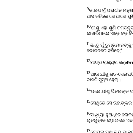
9
କାରଣ ମୁଁ ପରାଧୀନ ମନୁ
ଆସ କହିଲେ ସେ ଆସେ; ପୁ
10
ଯୀଶୁ ଏହା ଶୁଣି ଚମତ୍କ
କାହାରିଠାରେ ଏଡ଼େ ବଡ଼ ବିଶ
11
କିନ୍ତୁ ମୁଁ ତୁମ୍ଭମାନଙ୍
ଭୋଜନରେ ବସିବେ,*
12
ମାତ୍ର ରାଜ୍ୟର ସନ୍ତାନ
13
ଆଉ ଯୀଶୁ ଶତ-ସେନାପତିଙ
ଦାସଟି ସୁସ୍ଥ ହେଲା।
14
ପରେ ଯୀଶୁ ପିତରଙ୍କ ଘର
15
ସେଥିରେ ସେ ତାହାଙ୍କର ହ
16
ସନ୍ଧ୍ୟା ହୁଅନ୍ତେ ଲୋ
ଭୂତଗୁଡ଼ାକ ଛଡ଼ାଇଲେ ଏବଂ
17
ଯେପରି ଯିଶାଇୟ ଭାବବା