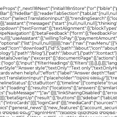
"ପ୍ରୋଫାଇଲ ସଂରକ୍ଷଣ କରନ୍ତୁ","signInHint":"ଆପଣଙ୍କ ପ୍ରୋଫାଇଲ ସଂରକ୍ଷଣ କରିବାକୁ ସାଇନ୍ ଇନ୍ କରନ୍ତୁ।","ageRanges":{"under_18":"୧୮ ବର୍ଷରୁ କମ୍","18_24":"୧୮–୨୪","25_34":"୨୫–୩୪","35_44":"୩୫–୪୪","45_54":"୪୫–୫୪","55_64":"୫୫–୬୪","65_plus":"୬୫+"},"denominations":{"non_denominational":"ଅ-ସମ୍ପ୍ରଦାୟିକ","catholic":"କାଥୋଲିକ","protestant":"ପ୍ରୋଟେଷ୍ଟାଣ୍ଟ","orthodox":"ଓର୍ଥୋଡକ୍ସ","anglican":"ଆଙ୍ଗ୍ଲିକାନ","baptist":"ବାପ୍ତିଷ୍ଟ","pentecostal":"ପେଣ୍ଟେକୋଷ୍ଟାଲ","other":"ଅନ୍ୟ","prefer_not_to_say":"କହିବାକୁ ଇଛା ନାହିଁ"}}},"modals":{"notifications":{"empty":{}},"notificationDetail":{},"login":{"providers":{},"placeholders":{},"message":{}},"accountDelete":{},"deleteHistoryItem":{},"deleteNoteItem":{},"deleteTranslation":{},"shareSearchHistory":{},"versionMismatch":{},"sessionExpired":{},"buttons":{"delete":{},"confirm":{},"submit":{}}},"connectivityToast":{},"cookieMessage":{"actions":{}},"seo":{"knowsAbout":[null,null,null,null,null,null,null,null],"faq":{"home":[{},{},{}],"bible":[{},{},{}]}},"chatThread":{"searching":"ପବିତ୍ର ଶାସ୍ତ୍ର ଖୋଜିବାରେ...","answering":"ଉତ୍ତର ଲିଖିତ ହେଉଛି...","placeholder":"ଏକ ପରବର୍ତ୍ତୀ ପ୍ରଶ୍ନ ପଚାରନ୍ତୁ…","send":"ପଠାଅ","actions":{"stop":"ରର୍ଥା","regenerate":"ପୁନର୍ଜାତ","copy":"ନକଲ","retry":"ପୁନରାବୃତ୍ତି"},"errors":{"generic":"କିଛି ଭୁଲ ହୋଇଛି। ଆପଣ ଏହି ପ୍ରଶ୍ନଟି ପୁନର୍ବାର ପ୍ରୟାସ କରିପାରିବେ।","sessionLost":"ଏହି କଥାବାତ୍ତା ସମୟ ସୀମା ପୂରଣ କରିବାରୁ ବଢିଗିଲି। ଦୟାକରି ପୁନର୍ବାର ପଚାରନ୍ତୁ।"}},"localeSwitcher":{"searchPlaceholder":"ଭାଷା ଖୋଜନ୍ତୁ"}}}},"en-US":{"bible":{"page":{"head":{"title":"Bible AI Bible reader with search, books, articles and voice","description":"Read the bible using AI and search books, study plans, articles using your voice"},"bibleReader":{"title":"Bible","bookSelect":{"placeholder":"Select Book"},"chapterSelect":{"placeholder":"Select Chapter"},"errors":{"chapterLoading":"Error loading chapter. Resolving...","offline":"You're offline. Download a Bible translation before going offline to read it here."},"sidebarViewPicker":{"heading":"Select a view","showBar":{"title":"Show Bar","description":"Always show"},"hideBar":{"title":"Hide Bar","description":"Only show when a verse is selected"}},"readerTabSection":{"tabList":["Search","Verses","Notes","Bookmarks"],"searchBlock":{"tabList":["Verses","Articles","Books","Docs","Media"],"heading":"Discover The Most Advanced Bible Search Engine","logo":{"title":"Bible AI Search Engine Logo"},"betaTag":"Beta","input":{"placeholder":"Ask Bible AI"},"translationSelector":{"title":"Translation","selectTranslationInput":{"placeholder":"Select Translation"}},"trendingSearch":{"title":"Explore Trending Searches"},"loading":{"articles":"Loading Articles","books":"Loading Books"},"answering":"Drafting answer…","messages":{"searchError":"An error occurred. Please try again"},"introCards":{"navigate":{"title":"Navigate the bible using {type}","text":"Go to Matthew 1","inputTypes":{"text":"text","voice":"your voice"}},"question":{"title":"Ask any question relevant to the Bible","text":"Who is Jesus and why did he die?"},"goToVerse":{"title":"Go directly to the verses","text":"Click on assistant responses to navigate the Bible"},"selectVerse":{"title":"Select a verse to begin","text":"Click on a verse to show a detailed overview of it"}},"assistant":{"messages":{"error":"Sorry an error occurred, let me try again","cannotCompleteQueryError":"Unable to complete your query, please try again later.","start":["Hi, how can I help?","What's on your mind?","What's your question?"],"thinking":["Thank you. Let me think about that.","I will look for an answer for you.","Great question, give me a few seconds to find the answer","Sure thing.