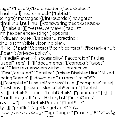
 I'll find an answer for you."]}}},"notes":{"addNote":"Add Note","addNoteTitle":"Bible Note","noteTagsTitle":"Note Tags","autosaveMessage":"Notes autosave","firstNoteMessage":"Add your first note","noteTitleInput":"Note title","tagInputPlaceholder":"Press ENTER to add a new tag","editorInputPlaceholderText":"Type your note here...","loginCard":{"text":"To view your Notes, please login or register"},"btn":{"cancel":"Close","edit":"Edit","delete":"Delete"},"messages":{"addNoteTitleError":"Cannot add a note without a title"},"dropdown":{"textFormat":{"normal":"Normal","largeHeading":"Large Heading","smallHeading":"Small Heading","bulletList":"Bullet List","numberedList":"Numbered List","quote":"Quote","codeBlock":"Code Block"},"textAlignment":{"buttonLabel":"Formatting options for text alignment","leftAlign":"Left Align","centerAlign":"Center Align","rightAlign":"Right Align","justifyAlign":"Justify Align","startAlign":"Start Align","endAlign":"End Align","outdent":"Outdent","indent":"Indent"},"blockTypes":{"paragraph":"Normal","h1":"Large Heading","h2":"Small Heading","h3":"Heading","h4":"Heading","h5":"Heading","ol":"Numbered List","ul":"Bulleted List","quote":"Quote","code":"Code Block"}},"labels":{"undo":"Undo","redo":"Redo","formatBold":"Format Bold","formatItalic":"Format Italics","formatUnderline":"Format Underline","formatStrikethrough":"Format Strikethrough","insertLink":"Insert Link","formattingOptions":"Formatting Options","codeLanguage":"Select Code Language"}}},"verseOverview":{"tabList":["Overview","Media","Dictionary","Commentary"],"lowQualityMessage":"The below results may not contain direct answers to your selected verse.","noVerseCommentaryMessage":"No Commentary found for the selected verse. Please try selecting a wider range of verses.","noVerseDictionaryMessage":"No Dictionary definitions found for the selected verse. Please try selecting a wider range of verses.","noVerseMediaMessage":"No Media found for the selected verse. Please try selecting a wider range of verses.","loading":{"commentary":"Loading Commentary","dictionary":"Loading Dictionary"},"dictionaries":"Dictionaries","encyclopedias":"Encyclopedias"},"bibleSelectorTitles":{"books":"Books","chapters":"Chapters","verses":"Verses"},"swipeNavigation":{"prev":"Prev","swipe":"SWIPE","next":"Next"},"betaFeedback":{"title":"Beta Feedback","description":"We are constantly improving our Bible AI. Please share your feedback with us.","form":{"title":"Beta Feedback Form"},"feedbackForm":{"description":" ","experienceRating":{"title":"How would you rate your Bible experience so far?","options":["1 - Poor","2 - Fair","3 - Good","4 - Very Good","5 - Excellent"]},"readingMeans":{"title":"What is your primary method of reading the Bible?","options":["Digitally (Bible apps)","Physi