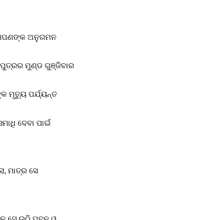
ୁଁ ଆପଣଙ୍କ ଅନୁଗମନ
ୁତ୍ରର ମୁଣ୍ଡ ଗୁଞ୍ଜିବାର
 ମୃତ୍ୟୁ ପର୍ଯ୍ୟନ୍ତ
ମାଧି ଦେବା ପାଇଁ
ା, ମାତ୍ର ସେ
େଳେ ସେ ଉଠି ପବନ ଓ