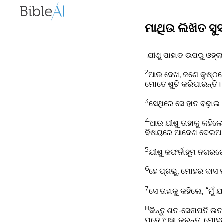
ମାଥିଉ ଲିଖିତ ସୁ
1
ଯୀଶୁ ପାହାଡ ଉପରୁ ଓହ୍
2
ଆଉ ଦେଖ, ଜଣେ କୁଷ୍ଠରୋଗ
ମୋତେ ଶୁଚି କରିପାରନ୍ତି।
3
ସେଥିରେ ସେ ହାତ ବଢ଼ାଇ ତ
4
ଆଉ ଯୀଶୁ ତାହାକୁ କହିଲେ,
ବିଷୟରେ ଆଦେଶ ଦେଇଅଛନ୍ତ
5
ଯୀଶୁ କଫର୍ନାହୂମ ନଗରର
6
ହେ ପ୍ରଭୁ, ମୋହର ଦାସ
7
ସେ ତାହାକୁ କହିଲେ, “ମୁଁ 
8
କିନ୍ତୁ ଶତ-ସେନାପତି ଉ
ପଦେ ଆଜ୍ଞା କରନ୍ତୁ, ମୋହ