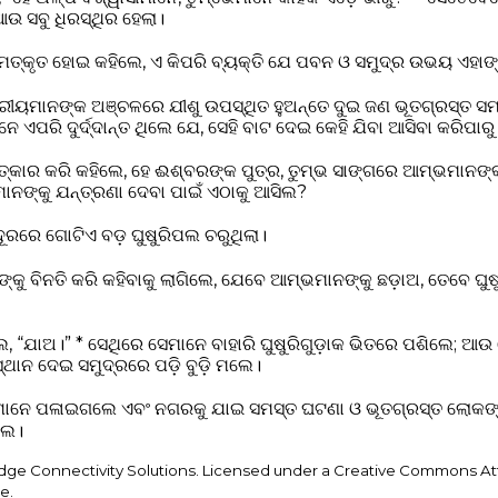
ଉ ସବୁ ଧିରସ୍ଥିର ହେଲା।
୍କୃତ ହୋଇ କହିଲେ, ଏ କିପରି ବ୍ୟକ୍ତି ଯେ ପବନ ଓ ସମୁଦ୍ର ଉଭୟ ଏହାଙ୍କ 
ମାନଙ୍କ ଅଞ୍ଚଳରେ ଯୀଶୁ ଉପସ୍ଥିତ ହୁଅନ୍ତେ ଦୁଇ ଜଣ ଭୂତଗ୍ରସ୍ତ ସମାଧି
େ ଏପରି ଦୁର୍ଦ୍ଦାନ୍ତ ଥିଲେ ଯେ, ସେହି ବାଟ ଦେଇ କେହି ଯିବା ଆସିବା କରିପାର
ତ୍କାର କରି କହିଲେ, ହେ ଈଶ୍ବରଙ୍କ ପୁତ୍ର, ତୁମ୍ଭ ସାଙ୍ଗରେ ଆମ୍ଭମାନ
ମାନଙ୍କୁ ଯନ୍ତ୍ରଣା ଦେବା ପାଇଁ ଏଠାକୁ ଆସିଲ?
ୂରରେ ଗୋଟିଏ ବଡ଼ ଘୁଷୁରିପଲ ଚରୁଥିଲା।
ାଙ୍କୁ ବିନତି କରି କହିବାକୁ ଲାଗିଲେ, ଯେବେ ଆମ୍ଭମାନଙ୍କୁ ଛଡ଼ାଅ, ତେବେ ଘୁ
େ, “ଯାଅ।” * ସେଥିରେ ସେମାନେ ବାହାରି ଘୁଷୁରିଗୁଡ଼ାକ ଭିତରେ ପଶିଲେ; ଆଉ
ଥାନ ଦେଇ ସମୁଦ୍ରରେ ପଡ଼ି ବୁଡ଼ି ମଲେ।
କମାନେ ପଳାଇଗଲେ ଏବଂ ନଗରକୁ ଯାଇ ସମସ୍ତ ଘଟଣା ଓ ଭୂତଗ୍ରସ୍ତ ଲୋକଙ୍କ
ଲେ।
idge Connectivity Solutions. Licensed under a Creative Commons At
e.