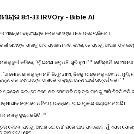
ସମାଚାର 8:1-33 IRVOry - Bible AI
ଲାଇ ଆସନ୍ତେ ବହୁସଂଖ୍ୟକ ଲୋକ ତାହାଙ୍କ ପଛେ ପଛେ ଚାଲିଲେ।
ୀ ତାହାଙ୍କ ପାଖକୁ ଆସି ପ୍ରଣାମ କରି କହିଲା, ହେ ପ୍ରଭୁ, ଆପଣ ଯଦି ଇଚ୍ଛ
ାହାକୁ ଛୁଇଁ କହିଲେ, “ମୁଁ ଇଚ୍ଛା କରୁଅଛି, ଶୁଚି ହୁଅ।” * ସେହିକ୍ଷଣି ସେ ଆପଣ
 “ସାବଧାନ, କାହାକୁ କୁହ ନାହିଁ, କିନ୍ତୁ ଯାଅ, ନିଜକୁ ଯାଜକଙ୍କୁ ଦେଖାଅ, ପୁଣ
ି, ତାହା ସେମାନଙ୍କ ପାଖରେ ସାକ୍ଷ୍ୟ ଦେବା ପାଇଁ ଉତ୍ସର୍ଗ କର।” *
େ ପ୍ରବେଶ କରନ୍ତେ ଜଣେ ଶତ-ସେନାପତି ତାହାଙ୍କ ପାଖକୁ ଆସି ବିନତି କରି 
 ପକ୍ଷାଘାତ ରୋଗରେ ଅତିଶୟ ଯନ୍ତ୍ରଣା ପାଇ ଗୃହରେ ଶଯ୍ୟାଗତ ଅଛି।
ଯାଇ ତାହାକୁ ସୁସ୍ଥ କରିବି।”*
ତ୍ତର ଦେଲେ, ପ୍ରଭୁ, ଆପଣ ଯେ ମୋʼ ଘରେ ପାଦ ପକାଇବେ, ମୁଁ ଏପରି ଯୋଗ୍ୟ 
ର ଦାସ ସୁସ୍ଥ ହେବ।