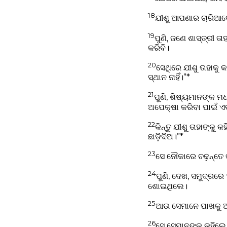
18
ଯୀଶୁ ଆପଣାର ଚାରିଆଡ଼
19
ପୁଣି, ଜଣେ ଶାସ୍ତ୍ରୀ 
କରିବି।
20
ସେଥିରେ ଯୀଶୁ ତାହାକୁ 
ସ୍ଥାନ ନାହିଁ।”*
21
ପୁଣି, ଶିଷ୍ୟମାନଙ୍କ ମ
ଅପେକ୍ଷା କରିବା ପାଇଁ ଏବଂ
22
କିନ୍ତୁ ଯୀଶୁ ତାହାଙ୍କ
ଛାଡ଼ିଦିଅ।”*
23
ସେ ନୌକାରେ ଚଢ଼ନ୍ତେ 
24
ପୁଣି, ଦେଖ, ସମୁଦ୍ରରେ
ଶୋଇଥିଲେ।
25
ଆଉ ସେମାନେ ପାଖକୁ ଆସ
26
ସେ ସେମାନଙ୍କୁ କହିଲେ,