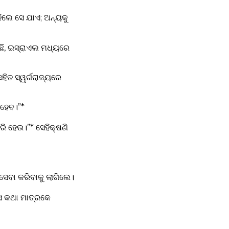
ିଲେ ସେ ଯାଏ; ଅନ୍ୟକୁ
ଅଛି, ଇସ୍ରାଏଲ ମଧ୍ୟରେ
ସହିତ ସ୍ୱର୍ଗରାଜ୍ୟରେ
 ହେବ।”*
ରି ହେଉ।”* ସେହିକ୍ଷଣି
 ସେବା କରିବାକୁ ଲାଗିଲେ।
େ କଥା ମାତ୍ରକେ