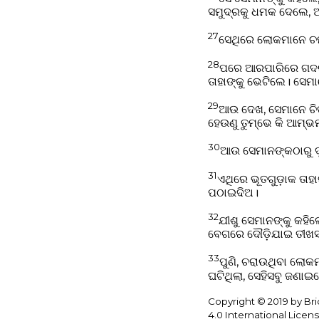
ସମୁଦ୍ରକୁ ଧମକ ଦେଲେ, ଆ
27
ସେଥିରେ ଲୋକମାନେ ଚମତ
28
ପରେ ଆରପାରିରେ ଗଦରୀୟ
ତାହାଙ୍କୁ ଭେଟିଲେ। ସେମାନ
29
ଆଉ ଦେଖ, ସେମାନେ ଚି
ହେଉଣୁ ତୁମ୍ଭେ କି ଆମ୍ଭ
30
ଆଉ ସେମାନଙ୍କଠାରୁ ଦ
31
ଏଥିରେ ଭୂତଗୁଡ଼ାକ ତାହ
ପଠାଇଦିଅ।
32
ଯୀଶୁ ସେମାନଙ୍କୁ କହିଲ
ବେଗରେ ଦୌଡ଼ିଯାଇ ତୀଖସ୍
33
ପୁଣି, ଚରାଉଥିବା ଲୋ
ଘଟିଥିଲା, ସେହିସବୁ ଜଣାଇ
Copyright © 2019 by Br
4.0 International Licens