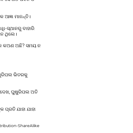
ଆଜ୍ଞା ମାନନ୍ତି।
-ସ୍ଥାନରୁ ବାହାରି
ୁ ନ ଥିଲେ।
ଙ୍କ କଅଣ ଅଛି? ସମୟ ନ
ଷୁରିପଲ ଭିତରକୁ
 ଦେଖ, ଘୁଷୁରିପଲ ଅତି
 ପ୍ରତି ଯାହା ଯାହା
tribution-ShareAlike