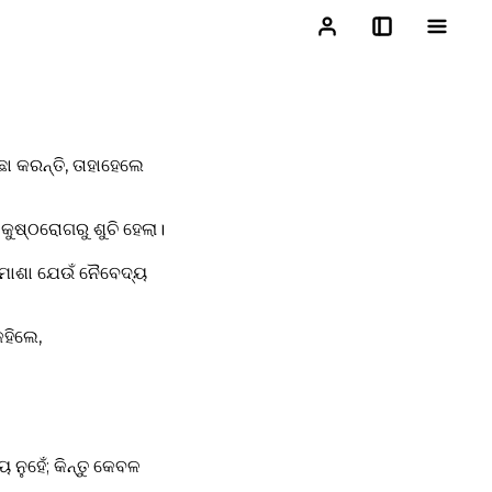
ା କରନ୍ତି, ତାହାହେଲେ
ା କୁଷ୍ଠରୋଗରୁ ଶୁଚି ହେଲା।
ି, ମୋଶା ଯେଉଁ ନୈବେଦ୍ୟ
କହିଲେ,
ନୁହେଁ; କିନ୍ତୁ କେବଳ