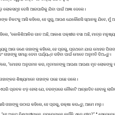
େ ଲୋକସମୂହ ଦେଖି ଆରପାରିକୁ ଯିବା ପାଇଁ ଆଜ୍ଞା ଦେଲେ।
ତାହାଙ୍କ ନିକଟକୁ ଆସି କହିଲେ, ହେ ଗୁରୁ, ଆପଣ ଯେକୌଣସି ସ୍ଥାନକୁ ଯିବେ, ମ
କହିଲେ, “କୋକିଶିଆଳିର ଗାତ ଅଛି, ଆକାଶ ପକ୍ଷୀର ବସା ଅଛି, ମାତ୍ର ମନୁଷ୍ୟପ
ଧ୍ୟରୁ ଆଉ ଜଣେ ତାହାଙ୍କୁ କହିଲେ, ହେ ପ୍ରଭୁ, ପ୍ରଥମେ ଯାଇ ମୋହର ପିତାଙ୍କ
 ତାହାଙ୍କୁ ସମାଧି ଦେବା ପର୍ଯ୍ୟନ୍ତ ରହିବା ପାଇଁ ମୋତେ ଅନୁମତି ଦିଅନ୍ତୁ।
ୁ କହିଲେ, “ମୋହର ଅନୁଗମନ କର, ମୃତମାନଙ୍କୁ ଆପଣା ଆପଣା ମୃତ ଲୋକଙ୍କୁ ସ
ତାହାଙ୍କର ଶିଷ୍ୟମାନେ ତାହାଙ୍କ ପଛେ ପଛେ ଗଲେ।
 ଏପରି ପ୍ରବଳ ଝଡ଼ ହେଲା ଯେ, ତରଙ୍ଗରେ ନୌକାଟି ଆଚ୍ଛାଦିତ ହେବାକୁ ଲାଗିଲ
ି ତାହାଙ୍କୁ ଉଠାଇ କହିଲେ, ହେ ପ୍ରଭୁ, ରକ୍ଷା କରନ୍ତୁ, ଆମେ ମଲୁ।
 “ହେ ଅଳ୍ପ ବିଶ୍ୱାସୀମାନେ, ତୁମ୍ଭେମାନେ କାହିଁକି ଏଡ଼େ ଭୀରୁ?” * ସେତେବ