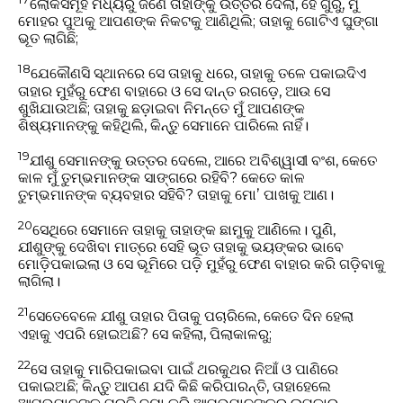
ଲୋକସମୂହ ମଧ୍ୟରୁ ଜଣେ ତାହାଙ୍କୁ ଉତ୍ତର ଦେଲା, ହେ ଗୁରୁ, ମୁଁ
ମୋହର ପୁଅକୁ ଆପଣଙ୍କ ନିକଟକୁ ଆଣିଥିଲି; ତାହାକୁ ଗୋଟିଏ ଘୁଙ୍ଗା
ଭୂତ ଲାଗିଛି;
18
ଯେକୌଣସି ସ୍ଥାନରେ ସେ ତାହାକୁ ଧରେ, ତାହାକୁ ତଳେ ପକାଇଦିଏ
ତାହାର ମୁହଁରୁ ଫେଣ ବାହାରେ ଓ ସେ ଦାନ୍ତ ରଗଡ଼େ, ଆଉ ସେ
ଶୁଖିଯାଉଅଛି; ତାହାକୁ ଛଡ଼ାଇବା ନିମନ୍ତେ ମୁଁ ଆପଣଙ୍କ
ଶିଷ୍ୟମାନଙ୍କୁ କହିଥିଲି, କିନ୍ତୁ ସେମାନେ ପାରିଲେ ନାହିଁ।
19
ଯୀଶୁ ସେମାନଙ୍କୁ ଉତ୍ତର ଦେଲେ, ଆରେ ଅବିଶ୍ୱାସୀ ବଂଶ, କେତେ
କାଳ ମୁଁ ତୁମ୍ଭମାନଙ୍କ ସାଙ୍ଗରେ ରହିବି? କେତେ କାଳ
ତୁମ୍ଭମାନଙ୍କ ବ୍ୟବହାର ସହିବି? ତାହାକୁ ମୋʼ ପାଖକୁ ଆଣ।
20
ସେଥିରେ ସେମାନେ ତାହାକୁ ତାହାଙ୍କ ଛାମୁକୁ ଆଣିଲେ। ପୁଣି,
ଯୀଶୁଙ୍କୁ ଦେଖିବା ମାତ୍ରେ ସେହି ଭୂତ ତାହାକୁ ଭୟଙ୍କର ଭାବେ
ମୋଡ଼ିପକାଇଲା ଓ ସେ ଭୂମିରେ ପଡ଼ି ମୁହଁରୁ ଫେଣ ବାହାର କରି ଗଡ଼ିବାକୁ
ଲାଗିଲା।
21
ସେତେବେଳେ ଯୀଶୁ ତାହାର ପିତାକୁ ପଚାରିଲେ, କେତେ ଦିନ ହେଲା
ଏହାକୁ ଏପରି ହୋଇଅଛି? ସେ କହିଲା, ପିଲାକାଳରୁ;
22
ସେ ତାହାକୁ ମାରିପକାଇବା ପାଇଁ ଥରକୁଥର ନିଆଁ ଓ ପାଣିରେ
ପକାଇଅଛି; କିନ୍ତୁ ଆପଣ ଯଦି କିଛି କରିପାରନ୍ତି, ତାହାହେଲେ