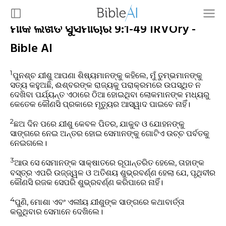
ମାର୍କ ଲିଖିତ ସୁସମାଚାର 9:1-49 IRVOry -
Bible AI
1
ପୁନଶ୍ଚ ଯୀଶୁ ଆପଣା ଶିଷ୍ୟମାନଙ୍କୁ କହିଲେ, ମୁଁ ତୁମ୍ଭମାନଙ୍କୁ
ସତ୍ୟ କହୁଅଛି, ଈଶ୍ବରଙ୍କ ରାଜ୍ୟକୁ ପରାକ୍ରମରେ ଉପସ୍ଥିତ ନ
ଦେଖିବା ପର୍ଯ୍ୟନ୍ତ ଏଠାରେ ଠିଆ ହୋଇଥିବା ଲୋକମାନଙ୍କ ମଧ୍ୟରୁ
କେତେକ କୌଣସି ପ୍ରକାରେ ମୃତ୍ୟୁର ଆସ୍ୱାଦ ପାଇବେ ନାହିଁ।
2
ଛଅ ଦିନ ପରେ ଯୀଶୁ କେବଳ ପିତର, ଯାକୁବ ଓ ଯୋହନଙ୍କୁ
ସାଙ୍ଗରେ ନେଇ ଅନ୍ତର ହୋଇ ସେମାନଙ୍କୁ ଗୋଟିଏ ଉଚ୍ଚ ପର୍ବତକୁ
ନେଇଗଲେ।
3
ଆଉ ସେ ସେମାନଙ୍କ ସାକ୍ଷାତରେ ରୂପାନ୍ତରିତ ହେଲେ, ତାହାଙ୍କ
ବସ୍ତ୍ର ଏପରି ଉଜ୍ଜ୍ୱଳ ଓ ଅତିଶୟ ଶୁଭ୍ରବର୍ଣ୍ଣ ହେଲା ଯେ, ପୃଥିବୀର
କୌଣସି ରଜକ ସେପରି ଶୁଭ୍ରବର୍ଣ୍ଣ କରିପାରେ ନାହିଁ।
4
ପୁଣି, ମୋଶା ଏବଂ ଏଲୀୟ ଯୀଶୁଙ୍କ ସାଙ୍ଗରେ କଥାବାର୍ତ୍ତା
କରୁଥିବାର ସେମାନେ ଦେଖିଲେ।