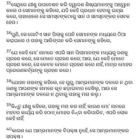
35
ସେଥିରେ ଯୀଶୁ ଉପବେଶନ କରି ଦ୍ୱାଦଶ ଶିଷ୍ୟମାନଙ୍କୁ ଆହ୍ୱାନ
କଲେ ଓ ସେମାନଙ୍କୁ କହିଲେ, ଯଦି କେହି ପ୍ରଧାନ ହେବାକୁ ଇଚ୍ଛା
କରେ, ତାହାହେଲେ ସେ ସମସ୍ତଙ୍କଠାରୁ ସାନ ଓ ସମସ୍ତଙ୍କର ସେବକ
ହେଉ।
36
ପୁଣି, ସେ ଗୋଟିଏ ସାନ ପିଲାକୁ ଘେନି ସେମାନଙ୍କ ମଧ୍ୟରେ ଠିଆ
କରାଇଲେ ଓ ତାହାକୁ ଆଲିଙ୍ଗନ କରି ସେମାନଙ୍କୁ କହିଲେ,
37
ଯେ କେହି ମୋʼ ନାମରେ ଏପରି ସାନ ପିଲାମାନଙ୍କ ମଧ୍ୟରୁ ଜଣକୁ
ଗ୍ରହଣ କରେ, ସେ ମୋତେ ଗ୍ରହଣ କରେ; ଆଉ, ଯେ କେହି ମୋତେ
ଗ୍ରହଣ କରେ, ସେ କେବଳ ମୋତେ ଗ୍ରହଣ କରେ ନାହିଁ, ମାତ୍ର ମୋହର
ପ୍ରେରଣକର୍ତ୍ତାଙ୍କୁ ଗ୍ରହଣ କରେ।
38
ଯୋହନ ତାହାଙ୍କୁ କହିଲେ, ହେ ଗୁରୁ, ଆମ୍ଭମାନଙ୍କ ଦଳରେ ନ ଥିବା
ଜଣକୁ ଆପଣଙ୍କ ନାମରେ ଭୂତ ଛଡ଼ାଇବାର ଦେଖିଲୁ, ଆଉ ସେ
ଆମ୍ଭମାନଙ୍କ ଦଳରେ ନ ଥିବାରୁ ତାହାକୁ ମନା କଲୁ।
39
କିନ୍ତୁ ଯୀଶୁ କହିଲେ, ତାହାକୁ ମନା କର ନାହିଁ; କାରଣ ମୋʼ ନାମରେ
ମହତର କାର୍ଯ୍ୟ କରି ହଠାତ୍‍ ମୋହର ନିନ୍ଦା କରିପାରିବ, ଏପରି ଲୋକ
କେହି ନାହିଁ;
40
କାରଣ ଯେ ଆମ୍ଭମାନଙ୍କ ବିପକ୍ଷ ନୁହେଁ, ସେ ଆମ୍ଭମାନଙ୍କର
ସପକ୍ଷ।