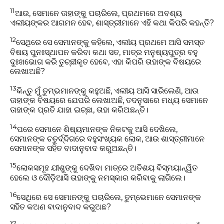
11
ଆଉ, ସେମାନେ ତାହାଙ୍କୁ ପଚାରିଲେ, ପ୍ରଥମରେ ଅବଶ୍ୟ
ଏଲୀୟଙ୍କର ଆଗମନ ହେବ, ଶାସ୍ତ୍ରୀମାନେ ଏହି କଥା କିପରି କହନ୍ତି?
12
ସେଥିରେ ସେ ସେମାନଙ୍କୁ କହିଲେ, ଏଲୀୟ ପ୍ରଥମେ ଆସି ସମସ୍ତ
ବିଷୟ ପୁନଃସ୍ଥାପନ କରିବା କଥା ସତ, ମାତ୍ର ମନୁଷ୍ୟପୁତ୍ର ବହୁ
ଦୁଃଖଭୋଗ କରି ତୁଚ୍ଛୀକୃତ ହେବେ, ଏହା କିପରି ତାହାଙ୍କ ବିଷୟରେ
ଲେଖାଅଛି?
13
କିନ୍ତୁ ମୁଁ ତୁମ୍ଭମାନଙ୍କୁ କହୁଅଛି, ଏଲୀୟ ଆସି ସାରିଲେଣି, ଆଉ
ତାହାଙ୍କ ବିଷୟରେ ଯେପରି ଲେଖାଅଛି, ତଦନୁସାରେ ମଧ୍ୟ ସେମାନେ
ତାହାଙ୍କ ପ୍ରତି ଯାହା ଇଚ୍ଛା, ତାହା କରିଅଛନ୍ତି।
14
ପରେ ସେମାନେ ଶିଷ୍ୟମାନଙ୍କ ନିକଟକୁ ଆସି ଦେଖିଲେ,
ସେମାନଙ୍କ ଚତୁର୍ଦ୍ଦିଗରେ ବହୁସଂଖ୍ୟକ ଲୋକ, ଆଉ ଶାସ୍ତ୍ରୀମାନେ
ସେମାନଙ୍କ ସହିତ ବାଦାନୁବାଦ କରୁଅଛନ୍ତି।
15
ଲୋକସମୂହ ଯୀଶୁଙ୍କୁ ଦେଖିବା ମାତ୍ରେ ଅତିଶୟ ବିସ୍ମୟାନ୍ୱିତ
ହେଲେ ଓ ଦୌଡ଼ିଆସି ତାହାଙ୍କୁ ନମସ୍କାର କରିବାକୁ ଲାଗିଲେ।
16
ସେଥିରେ ସେ ସେମାନଙ୍କୁ ପଚାରିଲେ, ତୁମ୍ଭେମାନେ ସେମାନଙ୍କ
ସହିତ କଅଣ ବାଦାନୁବାଦ କରୁଅଛ?
17