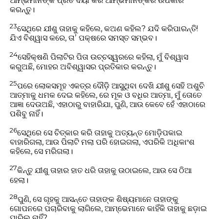
ଆମ୍ଭମାନଙ୍କ ପ୍ରତି ଦୟା କରି ଆମ୍ଭମାନଙ୍କର ଉପକାର
କରନ୍ତୁ।
23
ସେଥିରେ ଯୀଶୁ ତାହାକୁ କହିଲେ, କଅଣ କହିଲ? ଯଦି କରିପାରନ୍ତି!
ଯିଏ ବିଶ୍ୱାସ କରେ, ତାʼ ପକ୍ଷରେ ସମସ୍ତ ସମ୍ଭବ।
24
ସେହିକ୍ଷଣି ପିଲାଟିର ପିତା ଉଚ୍ଚସ୍ୱରରେ କହିଲା, ମୁଁ ବିଶ୍ୱାସ
କରୁଅଛି, ମୋହର ଅବିଶ୍ୱାସର ପ୍ରତିକାର କରନ୍ତୁ।
25
ପରେ ଲୋକସମୂହ ଏକତ୍ର ଦୌଡ଼ି ଆସୁଥିବା ଦେଖି ଯୀଶୁ ସେହି ଅଶୁଚି
ଆତ୍ମାକୁ ଧମକ ଦେଇ କହିଲେ, ରେ ମୂକ ଓ ବଧିର ଆତ୍ମା, ମୁଁ ତୋତେ
ଆଜ୍ଞା ଦେଉଅଛି, ଏହାଠାରୁ ବାହାରିଯା, ପୁଣି, ଆଉ କେବେ ହେଁ ଏହାଠାରେ
ପଶିବୁ ନାହିଁ।
26
ସେଥିରେ ସେ ଚିତ୍କାର କରି ତାହାକୁ ଅତ୍ୟନ୍ତ ମୋଡ଼ିପକାଇ
ବାହାରିଗଲା, ଆଉ ପିଲାଟି ମଲା ପରି ହୋଇଗଲା, ଏପରିକି ଅଧିକାଂଶ
କହିଲେ, ସେ ମରିଗଲା।
27
କିନ୍ତୁ ଯୀଶୁ ତାହାର ହାତ ଧରି ତାହାକୁ ଉଠାଇଲେ, ଆଉ ସେ ଠିଆ
ହେଲା।
28
ପୁଣି, ସେ ଗୃହକୁ ଆସନ୍ତେ ତାହାଙ୍କ ଶିଷ୍ୟମାନେ ତାହାଙ୍କୁ
ଗୋପନରେ ପଚାରିବାକୁ ଲାଗିଲେ, ଆମ୍ଭେମାନେ କାହିଁକି ତାହାକୁ ଛଡ଼ାଇ
ପାରିଲୁ ନାହିଁ?