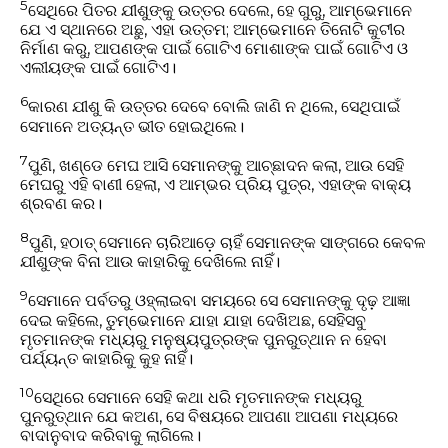
5
ସେଥିରେ ପିତର ଯୀଶୁଙ୍କୁ ଉତ୍ତର ଦେଲେ, ହେ ଗୁରୁ, ଆମ୍ଭେମାନେ
ଯେ ଏ ସ୍ଥାନରେ ଅଛୁ, ଏହା ଉତ୍ତମ; ଆମ୍ଭେମାନେ ତିନୋଟି କୁଟୀର
ନିର୍ମାଣ କରୁ, ଆପଣଙ୍କ ପାଇଁ ଗୋଟିଏ ମୋଶାଙ୍କ ପାଇଁ ଗୋଟିଏ ଓ
ଏଲୀୟଙ୍କ ପାଇଁ ଗୋଟିଏ।
6
କାରଣ ଯୀଶୁ କି ଉତ୍ତର ଦେବେ ବୋଲି ଜାଣି ନ ଥିଲେ, ସେଥିପାଇଁ
ସେମାନେ ଅତ୍ୟନ୍ତ ଭୀତ ହୋଇଥିଲେ।
7
ପୁଣି, ଖଣ୍ଡେ ମେଘ ଆସି ସେମାନଙ୍କୁ ଆଚ୍ଛାଦନ କଲା, ଆଉ ସେହି
ମେଘରୁ ଏହି ବାଣୀ ହେଲା, ଏ ଆମ୍ଭର ପ୍ରିୟ ପୁତ୍ର, ଏହାଙ୍କ ବାକ୍ୟ
ଶ୍ରବଣ କର।
8
ପୁଣି, ହଠାତ୍‍ ସେମାନେ ଚାରିଆଡ଼େ ଚାହିଁ ସେମାନଙ୍କ ସାଙ୍ଗରେ କେବଳ
ଯୀଶୁଙ୍କ ବିନା ଆଉ କାହାରିକୁ ଦେଖିଲେ ନାହିଁ।
9
ସେମାନେ ପର୍ବତରୁ ଓହ୍ଲାଇବା ସମୟରେ ସେ ସେମାନଙ୍କୁ ଦୃଢ଼ ଆଜ୍ଞା
ଦେଇ କହିଲେ, ତୁମ୍ଭେମାନେ ଯାହା ଯାହା ଦେଖିଅଛ, ସେହିସବୁ
ମୃତମାନଙ୍କ ମଧ୍ୟରୁ ମନୁଷ୍ୟପୁତ୍ରଙ୍କ ପୁନରୁତ୍ଥାନ ନ ହେବା
ପର୍ଯ୍ୟନ୍ତ କାହାରିକୁ କୁହ ନାହିଁ।
10
ସେଥିରେ ସେମାନେ ସେହି କଥା ଧରି ମୃତମାନଙ୍କ ମଧ୍ୟରୁ
ପୁନରୁତ୍ଥାନ ଯେ କଅଣ, ସେ ବିଷୟରେ ଆପଣା ଆପଣା ମଧ୍ୟରେ
ବାଦାନୁବାଦ କରିବାକୁ ଲାଗିଲେ।