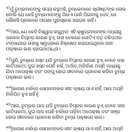
41
ମୁଁ ତୁମ୍ଭମାନଙ୍କୁ ସତ୍ୟ କହୁଅଛି, ତୁମ୍ଭେମାନେ ଖ୍ରୀଷ୍ଟଙ୍କ ଲୋକ
ବୋଲି ଯେ କେହି ତୁମ୍ଭମାନଙ୍କୁ ଗିନାଏ ପାଣି ପିଇବାକୁ ଦେବ, ସେ
କୌଣସି ପ୍ରକାରେ ଆପଣା ପୁରସ୍କାର ହରାଇବ ନାହିଁ।
42
ଆଉ, ଯେ କେହି ବିଶ୍ୱାସ କରୁଥିବା ଏହି କ୍ଷୁଦ୍ରମାନଙ୍କ ମଧ୍ୟରୁ
ଜଣକର ବିଘ୍ନର କାରଣ ହୁଏ, ତାହା ବେକରେ ଗୋଟିଏ ବଡ଼ ଚକିପଥର
ଟଙ୍ଗାଯାଇ ତାହାକୁ ସମୁଦ୍ରରେ ନିକ୍ଷେପ କରାଯାଇଥିଲେ ତାହା
ପକ୍ଷରେ ଭଲ ହୋଇଥାଆନ୍ତା।
43
ପୁଣି, ତୁମ୍ଭର ହସ୍ତ ଯଦି ତୁମ୍ଭର ବିଘ୍ନର କାରଣ ହୁଏ, ତେବେ ତାହା
କାଟିପକାଅ; ଦୁଇ ହସ୍ତ ଘେନି ନର୍କ, ଅର୍ଥାତ୍‍ ଅନିର୍ବାଣ ଅଗ୍ନି ମଧ୍ୟକୁ
ଯିବା ଅପେକ୍ଷା ବରଂ ପଙ୍ଗୁ ହୋଇ ଜୀବନରେ ପ୍ରବେଶ କରିବା ତୁମ୍ଭ
ପକ୍ଷରେ ଭଲ।
44
[କାରଣ ନର୍କରେ ସେମାନଙ୍କର କୀଟ କ୍ଷୟ ପାଏ ନାହିଁ, ଆଉ ଅଗ୍ନି
ନିର୍ବାପିତ ହୁଏ ନାହିଁ।]
45
ଆଉ, ତୁମ୍ଭର ପାଦ ଯଦି ତୁମ୍ଭର ବିଘ୍ନର କାରଣ ହୁଏ, ତେବେ ତାହା
କାଟିପକାଅ, ଦୁଇ ପାଦ ଘେନି ନର୍କରେ ପଡ଼ିବା ଅପେକ୍ଷା ବରଂ ଖଞ୍ଜ
ହୋଇ ଜୀବନରେ ପ୍ରବେଶ କରିବା ତୁମ୍ଭ ପକ୍ଷରେ ଭଲ।
46
[କାରଣ ନର୍କରେ ସେମାନଙ୍କର କୀଟ କ୍ଷୟ ପାଏ ନାହିଁ, ଆଉ ଅଗ୍ନି