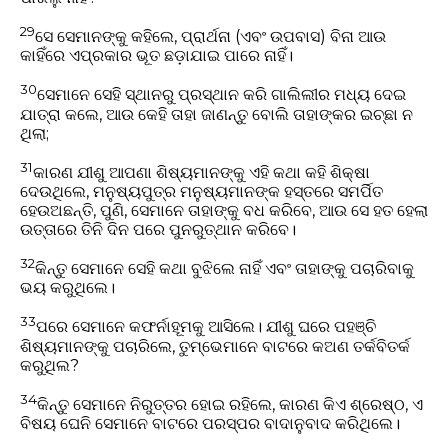
29
ସେ ସେମାନଙ୍କୁ କହିଲେ, ପ୍ରାର୍ଥନା (ଏବଂ ଉପବାସ) ବିନା ଆଉ
କାହିଁରେ ଏପ୍ରକାର ଭୂତ ଛଡ଼ାଯାଇ ପାରେ ନାହିଁ।
30
ସେମାନେ ସେହି ସ୍ଥାନରୁ ପ୍ରସ୍ଥାନ କରି ଗାଲିଲୀର ମଧ୍ୟ ଦେଇ
ଯାତ୍ରା କଲେ, ଆଉ କେହି ତାହା ଜାଣନ୍ତୁ ବୋଲି ତାହାଙ୍କର ଇଚ୍ଛା ନ
ଥିଲା;
31
କାରଣ ଯୀଶୁ ଆପଣା ଶିଷ୍ୟମାନଙ୍କୁ ଏହି କଥା କହି ଶିକ୍ଷା
ଦେଉଥିଲେ, ମନୁଷ୍ୟପୁତ୍ର ମନୁଷ୍ୟମାନଙ୍କ ହସ୍ତରେ ସମର୍ପିତ
ହେଉଅଛନ୍ତି, ପୁଣି, ସେମାନେ ତାହାଙ୍କୁ ବଧ କରିବେ, ଆଉ ସେ ହତ ହେଲା
ଉତ୍ତାରେ ତିନି ଦିନ ପରେ ପୁନରୁତ୍ଥାନ କରିବେ।
32
କିନ୍ତୁ ସେମାନେ ସେହି କଥା ବୁଝିଲେ ନାହିଁ ଏବଂ ତାହାଙ୍କୁ ପଚାରିବାକୁ
ଭୟ କରୁଥିଲେ।
33
ପରେ ସେମାନେ କଫର୍ନାହୂମକୁ ଆସିଲେ। ଯୀଶୁ ଘରେ ପହଞ୍ଚି
ଶିଷ୍ୟମାନଙ୍କୁ ପଚାରିଲେ, ତୁମ୍ଭେମାନେ ବାଟରେ କଅଣ ତର୍କବିତର୍କ
କରୁଥିଲ?
34
କିନ୍ତୁ ସେମାନେ ନିରୁତ୍ତର ହୋଇ ରହିଲେ, କାରଣ କିଏ ଶ୍ରେଷ୍ଠ, ଏ
ବିଷୟ ଘେନି ସେମାନେ ବାଟରେ ପରସ୍ପର ବାଦାନୁବାଦ କରିଥିଲେ।