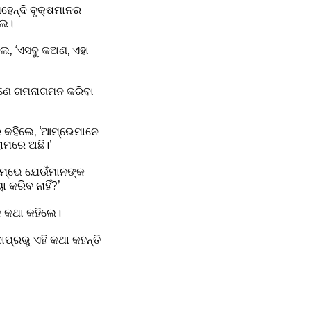
େହେନ୍ଦି ବୃକ୍ଷମାନର
ଲେ।
ଲେ, ‘ଏସବୁ କଅଣ, ଏହା
ତେଣେ ଗମନାଗମନ କରିବା
ି କହିଲେ, ‘ଆମ୍ଭେମାନେ
ାମରେ ଅଛି।’
 ତୁମ୍ଭେ ଯେଉଁମାନଙ୍କ
କରିବ ନାହିଁ?’
ୟକ କଥା କହିଲେ।
ାପ୍ରଭୁ ଏହି କଥା କହନ୍ତି