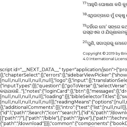
17
‘ଆହୁରି ଘୋଷଣା କରି କୁ
18
ଏଥିଉତ୍ତାରେ ମୁଁ ଚକ୍ଷ
19
ତହିଁରେ ମୋʼ ସଙ୍ଗେ କଥା
ଇସ୍ରାଏଲ ଓ ଯିରୂଶାଲମକୁ 
20
ପୁଣି, ସଦାପ୍ରଭୁ ମୋ
Copyright © 2019 by Br
4.0 International Licens
script id="__NEXT_DATA__" type="application/json">{"props":{"pageProps":{"_nextI18Next":{"initialI18nStore":{"or":{"bible":{"page":{"head":{},"bibleReader":{"bookSelect":{},"chapterSelect":{},"errors":{},"sidebarViewPicker":{"showBar":{},"hideBar":{}},"readerTabSection":{"tabList":[null,null,null,null],"searchBlock":{"tabList":[null,null,null,null,null],"logo":{},"input":{},"translationSelector":{"selectTranslationInput":{}},"trendingSearch":{},"loading":{},"messages":{},"introCards":{"navigate":{"inputTypes":{}},"question":{},"goToVerse":{},"selectVerse":{}},"assistant":{"messages":{"start":[null,null,null],"thinking":[null,null,null,null]}},"answering":"ଉତ୍ତର ପ୍ରସ୍ତୁତ କରାଯାଉଛି…"},"notes":{"loginCard":{},"btn":{},"messages":{},"dropdown":{"textFormat":{},"textAlignment":{},"blockTypes":{}},"labels":{}}},"verseOverview":{"tabList":[null,null,null,null],"loading":{}},"bibleSelectorTitles":{},"swipeNavigation":{},"betaFeedback":{"form":{},"feedbackForm":{"experienceRating":{"options":[null,null,null,null,null]},"readingMeans":{"options":[null,null]},"useAssistant":{},"willingToPay":{},"paymentAmount":{},"isEasyToUse":{},"sidebarDistracting":{},"additionalComments":{}},"intro":{"test":{"list":[null,null]},"optional":{"list":[null,null]}}}}}},"nav":{"nav":{"navMenu":[{"id":2,"path":"/bible","icon":"bible"},{"id":1,"path":"/search","icon":"search"},{"id":6,"path":"/download","icon":"download"},{"id":5,"path":"/about","icon":"about"},{"id":5,"path":"/contact","icon":"contact"}],"footerMenu":[{"path":"/"},{"path":"/bible"},{"path":"/give"},{"path":"/technology"},{"path":"/blog"},{"path":"/about"},{"path":"/contact"},{"path":"/privacy-policy"},{"path":"/download"}]}},"common":{"components":{"bookDetailsOverlay":{"excerpt":{},"documentPage":{},"actions":{},"mediaPlayer":{}},"accessibility":{"accordion":{"titles":{}},"navigationPicker":{"arrows":{},"swipe":{}}},"searchBlock":{"logo":{},"input":{"filterHeadings":{},"filters":[{},{},{},{}],"languageFilters":[{},{}],"documents":{},"context":{"types":{}},"publisherSelector":{},"composer":{"menu":"Add","answerStyle":"Answer style","textOnly":"Text only","textOnlyHint":"Plain text answers without interactive cards","mixed":"Mixed","mixedHint":"Text and interactive cards when helpful","effort":{"label":"Answer depth","fast":"Fast","detailed":"Detailed"},"mixedDisabledHint":"Mixed is available in Detailed mode"}},"translationSelector":{"selectTranslationInput":{"placeholder":"ଅନୁବାଦ ଖୋଜନ୍ତୁ"}},"trendingSearch":{},"downloadButtons":{"minOS":{}}},"blogArticleList":{"ctaButton":{}},"timelineSection":{"timelineStatus":{},"ctaButton":{},"timeline":[{"complete":true},{"complete":false,"inProgress":true},{"complete":false},{"complete":false}]},"verseDetail":{"loading":{}},"resultsBlock":{"loading":{},"results":{"locations":{},"answers":{},"similarQuestions":{}},"searchMediaTabSection":{"tabList":[null,null,null,null],"notFound":{"articles":{},"books":{},"docs":{"subMessage":""},"av":{}}},"linkSharingDisabled":{},"errors":{}},"detailsSection":{"techDetails":[{"paragraph":[{},{},{},{}]}],"aboutDetails":[{"paragraph":[{},{},{}]},{"paragraph":[{},{}]}]},"betaSignUp":{"result":{},"buttons":{}},"sidebar":{"tabList":[null,null,null],"userHistoryList":{"introCards":[{}],"loginCard":{},"historyDates":[null,null]},"bookmarksList":{"introCards":[{}],"loginCard":{}}},"mediaCard":{"sources":"ಮೂಲಗಳು"},"userDetailsPopup":{"fontSize":{},