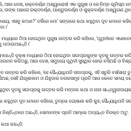
ିଲି, ଆଉ ଦେଖ, ରକ୍ତବର୍ଣ୍ଣ ଅଶ୍ୱାରୋହୀ ଏକ ପୁରୁଷ ଓ ସେ ନିମ୍ନ ଭୂମିସ୍ଥ ମ
ତାଙ୍କ ପଛରେ ରକ୍ତବର୍ଣ୍ଣ, ପାଣ୍ଡୁରବର୍ଣ୍ଣ ଓ ଶୁକ୍ଳବର୍ଣ୍ଣ ଅଶ୍ୱଗଣ ଥି
 ମହାଶୟ, ଏସବୁ କଅଣ?’ ତହିଁରେ ମୋʼ ସଙ୍ଗରେ କଥା କହୁଥିବା ଦୂତ ମୋତେ କହି
ବା।’
୍ଷ ମଧ୍ୟରେ ଠିଆ ହୋଇଥିବା ପୁରୁଷ ଉତ୍ତର କରି କହିଲେ, ‘ପୃଥିବୀରେ ଏଣେ
ୁ ପଠାଇଅଛନ୍ତି।’
ହେନ୍ଦି ବୃକ୍ଷ ମଧ୍ୟରେ ଠିଆ ହୋଇଥିବା ସଦାପ୍ରଭୁଙ୍କ ଦୂତକୁ ଉତ୍ତର କର
ଗମନ କରିଅଛୁ, ଆଉ ଦେଖ, ସମୁଦାୟ ପୃଥିବୀ ସୁସ୍ଥିର ହୋଇ ବସିଅଛି ଓ ବିଶ୍ର
ୂତ ଉତ୍ତର କରି କହିଲେ, ‘ହେ ସୈନ୍ୟାଧିପତି ସଦାପ୍ରଭୁ, ଏହି ସତୁରି ବର୍ଷସାରା
ଛ, ସେହି ଯିରୂଶାଲମ ଓ ଯିହୁଦାର ନଗରସମୂହ ପ୍ରତି ଆଉ କେତେ ସମୟ ଦୟା 
କହୁଥିବା ଦୂତକୁ ସଦାପ୍ରଭୁ ଉତ୍ତର କରି ମଙ୍ଗଳ କଥା ଓ ନାନା ସାନ୍ତ୍ୱନାଦା
ା କହୁଥିବା ଦୂତ ମୋତେ କହିଲେ, ତୁମ୍ଭେ ଘୋଷଣା କରି କୁହ, ସୈନ୍ୟାଧିପତି ସଦ
ିଶ୍ଚିନ୍ତରେ ଅଛନ୍ତି, ସେମାନଙ୍କ ପ୍ରତି ଆମ୍ଭେ ଅତ୍ୟନ୍ତ ବିରକ୍ତ ଅଟୁ;
 କଥା କହନ୍ତି;