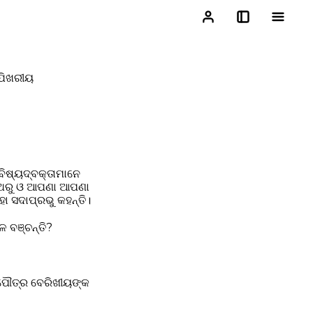
 ଯିଖରୀୟ
ବିଷ୍ୟଦ୍‍ବକ୍ତାମାନେ
ୁପଥରୁ ଓ ଆପଣା ଆପଣା
ହା ସଦାପ୍ରଭୁ କହନ୍ତି।
ଳ ବଞ୍ଚନ୍ତି?
 ପୌତ୍ର ବେରିଖୀୟଙ୍କ