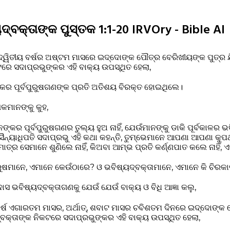
୍ବକ୍ତାଙ୍କ ପୁସ୍ତକ 1:1-20 IRVOry - Bible AI
୍ୱିତୀୟ ବର୍ଷର ଅଷ୍ଟମ ମାସରେ ଇଦ୍ଦୋଙ୍କ ପୌତ୍ର ବେରିଖୀୟଙ୍କ ପୁତ୍ର
ଟରେ ସଦାପ୍ରଭୁଙ୍କର ଏହି ବାକ୍ୟ ଉପସ୍ଥିତ ହେଲା,
୍କର ପୂର୍ବପୁରୁଷଗଣଙ୍କ ପ୍ରତି ଅତିଶୟ ବିରକ୍ତ ହୋଇଥିଲେ।
ୋକମାନଙ୍କୁ କୁହ,
କର ପୂର୍ବପୁରୁଷଗଣର ତୁଲ୍ୟ ହୁଅ ନାହିଁ, ଯେଉଁମାନଙ୍କୁ ଡାକି ପୂର୍ବକାଳର ଭ
ୈନ୍ୟାଧିପତି ସଦାପ୍ରଭୁ ଏହି କଥା କହନ୍ତି, ତୁମ୍ଭେମାନେ ଆପଣା ଆପଣା କ
ାତ୍ର ସେମାନେ ଶୁଣିଲେ ନାହିଁ, କିଅବା ଆମ୍ଭ ପ୍ରତି କର୍ଣ୍ଣପାତ କଲେ ନାହିଁ, ଏ
ରୁଷମାନେ, ଏମାନେ କେଉଁଠାରେ? ଓ ଭବିଷ୍ୟଦ୍‍ବକ୍ତାମାନେ, ଏମାନେ କି ଚିରକା
 ଭବିଷ୍ୟଦ୍‍ବକ୍ତାଗଣକୁ ଯେଉଁ ଯେଉଁ ବାକ୍ୟ ଓ ବିଧି ଆଜ୍ଞା କଲୁ,
ର୍ଷ ଏଗାରତମ ମାସର, ଅର୍ଥାତ୍‍, ଶବାଟ ମାସର ଚବିଶତମ ଦିନରେ ଇଦ୍ଦୋଙ୍କ
‍ବକ୍ତାଙ୍କ ନିକଟରେ ସଦାପ୍ରଭୁଙ୍କର ଏହି ବାକ୍ୟ ଉପସ୍ଥିତ ହେଲା,