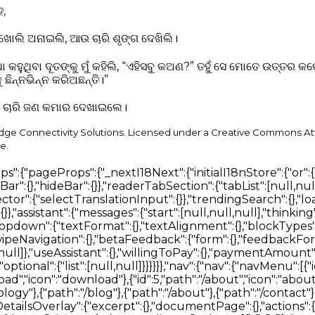
ହ,
ୁ ଖୋଲି ଅନାଇଲି, ଆଉ ଚାରି ଶୃଙ୍ଗ ଦେଖିଲି।
 କହୁଥିବା ଦୂତଙ୍କୁ ମୁଁ କହିଲି, “ଏହିସବୁ କଅଣ?” ତହୁଁ ସେ ମୋତେ ଉତ୍ତର କଲେ,
ଛିନ୍ନଭିନ୍ନ କରିଅଛନ୍ତି।”
ତେ ଚାରି ଜଣ କମାର ଦେଖାଇଲେ।
idge Connectivity Solutions. Licensed under a Creative Commons At
e.
"settingsTabs":{"profile":"ପ୍ରୋଫାଇଲ"},"notifications":{"topics":{"general_news":{},"new_features":{},"account_security":{}}},"profile":{"ageRangeLabel":"ବୟସ ପରିସୀମା","denominationLabel":"ସମ୍ପ୍ରଦାୟ","save":"ପ୍ରୋଫାଇଲ ସଂରକ୍ଷଣ କରନ୍ତୁ","signInHint":"ଆପଣଙ୍କ ପ୍ରୋଫାଇଲ ସଂରକ୍ଷଣ କରିବାକୁ ସାଇନ୍ ଇନ୍ କରନ୍ତୁ।","ageRanges":{"under_18":"୧୮ ବର୍ଷରୁ କମ୍","18_24":"୧୮–୨୪","25_34":"୨୫–୩୪","35_44":"୩୫–୪୪","45_54":"୪୫–୫୪","55_64":"୫୫–୬୪","65_plus":"୬୫+"},"denominations":{"non_denominational":"ଅ-ସମ୍ପ୍ରଦାୟିକ","catholic":"କାଥୋଲିକ","protestant":"ପ୍ରୋଟେଷ୍ଟାଣ୍ଟ","orthodox":"ଓର୍ଥୋଡକ୍ସ","anglican":"ଆଙ୍ଗ୍ଲିକାନ","baptist":"ବାପ୍ତିଷ୍ଟ","pentecostal":"ପେଣ୍ଟେକୋଷ୍ଟାଲ","other":"ଅନ୍ୟ","prefer_not_to_say":"କହିବାକୁ ଇଛା ନାହିଁ"}}},"modals":{"notifications":{"empty":{}},"notificationDetail":{},"login":{"providers":{},"placeholders":{},"message":{}},"accountDelete":{},"deleteHistoryItem":{},"deleteNoteItem":{},"deleteTranslation":{},"shareSearchHistory":{},"versionMismatch":{},"sessionExpired":{},"buttons":{"delete":{},"confirm":{},"submit":{}}},"connectivityToast":{},"cookieMessage":{"actions":{}},"seo":{"knowsAbout":[null,null,null,null,null,null,null,null],"faq":{"home":[{},{},{}],"bible":[{},{},{}]}},"chatThread":{"searching":"ପବିତ୍ର ଶାସ୍ତ୍ର ଖୋଜିବାରେ...","answering":"ଉତ୍ତର ଲିଖିତ ହେଉଛି...","placeholder":"ଏକ ପରବର୍ତ୍ତୀ ପ୍ରଶ୍ନ ପଚାରନ୍ତୁ…","send":"ପଠାଅ","actions":{"stop":"ରର୍ଥା","regenerate":"ପୁନର୍ଜାତ","copy":"ନକଲ","retry":"ପୁନରାବୃତ୍ତି"},"errors":{"generic":"କିଛି ଭୁଲ ହୋଇଛି। ଆପଣ ଏହି ପ୍ରଶ୍ନଟି ପୁନର୍ବାର ପ୍ରୟାସ କରିପାରିବେ।","sessionLost":"ଏହି କଥାବାତ୍ତା ସମୟ ସୀମା ପୂରଣ କରିବାରୁ ବଢିଗିଲି। ଦୟାକରି ପୁନର୍ବାର ପଚାରନ୍ତୁ।"}},"localeSwitcher":{"searchPlaceholder":"ଭାଷା ଖୋଜନ୍ତୁ"}}}},"en-US":{"bible":{"page":{"head":{"title":"Bible AI Bible reader with search, books, articles and voice","description":"Read the bible using AI and search books, study plans, articles using your voice"},"bibleReader":{"title":"Bible","bookSelect":{"placeholder":"Select Book"},"chapterSelect":{"placeholder":"Select Chapter"},"errors":{"chapterLoading":"Error loading chapter. Resolving...","offline":"You're offline. Download a Bible translation before going offline to read it here."},"sidebarViewPicker":{"heading":"Select a view","showBar":{"title":"Show Bar","description":"Always show"},"hideBar":{"title":"Hide Bar","description":"Only show when a verse is selected"}},"readerTabSection":{"tabList":["Search","Verses","Notes","Bookmarks"],"searchBlock":{"tabList":["Verses","Articles","Books","Docs","Media"],"heading":"Discover The Most Advanced Bible Search Engine","logo":{"title":"Bible AI Search Engine Logo"},"betaTag":"Beta","input":{"placeholder":"Ask Bible AI"},"translationSelector":{"title":"Translation","selectTranslationInput":{"placeholder":"Select Translation"}},"trendingSearch":{"title":"Explore Trending Searches"},"loading":{"articles":"Loading Articles","books":"Loading Books"},"answering":"Drafting answer…","messages":{"searchError":"An error occurred. Please try again"},"introCards":{"navigate":{"title":"Navigate the bible using {type}","text":"Go to Matthew 1","inputTypes":{"text":"text","voice":"your voice"}},"question":{"title":"Ask any question relevant to the Bible","text":"Who is Jesus and why did he die?"},"goToVerse":{"title":"Go directly to the verses","text":"Click on assistant responses to navigate the Bible"},"selectVerse":{"title":"Select a verse to begin","text":"Click on a verse to show a detailed overview of it"}