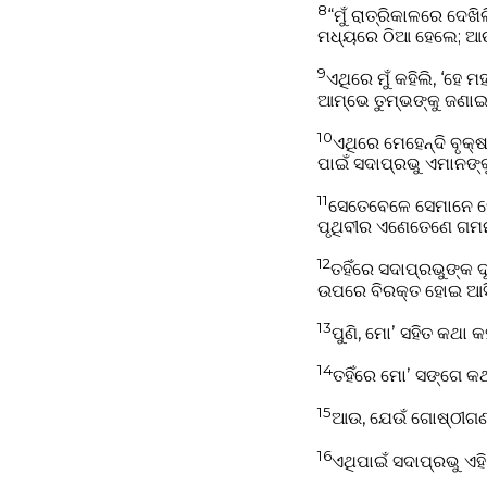
8
“ମୁଁ ରାତ୍ରିକାଳରେ ଦେଖ
ମଧ୍ୟରେ ଠିଆ ହେଲେ; ଆଉ, 
9
ଏଥିରେ ମୁଁ କହିଲି, ‘ହେ
ଆମ୍ଭେ ତୁମ୍ଭଙ୍କୁ ଜଣାଇ
10
ଏଥିରେ ମେହେନ୍ଦି ବୃକ
ପାଇଁ ସଦାପ୍ରଭୁ ଏମାନଙ୍କ
11
ସେତେବେଳେ ସେମାନେ ମେ
ପୃଥିବୀର ଏଣେତେଣେ ଗମନା
12
ତହିଁରେ ସଦାପ୍ରଭୁଙ୍କ ଦ
ଉପରେ ବିରକ୍ତ ହୋଇ ଆସିଅ
13
ପୁଣି, ମୋʼ ସହିତ କଥା 
14
ତହିଁରେ ମୋʼ ସଙ୍ଗେ କଥ
15
ଆଉ, ଯେଉଁ ଗୋଷ୍ଠୀଗଣ ନ
16
ଏଥିପାଇଁ ସଦାପ୍ରଭୁ ଏହି