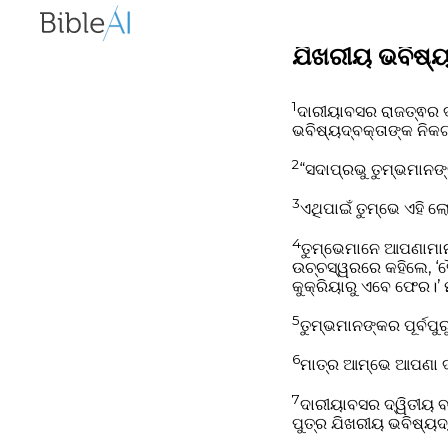
ଯିଖରୀୟ ଭବିଷ୍ୟଦ
1
ଦାରୀୟାବସର ରାଜତ୍ଵର ଦ
ଭବିଷ୍ୟଦ୍‍ବକ୍ତାଙ୍କ ନିକ
2
“ସଦାପ୍ରଭୁ ତୁମ୍ଭମାନଙ
3
ଏଥିପାଇଁ ତୁମ୍ଭେ ଏହି ଲ
4
ତୁମ୍ଭେମାନେ ଆପଣାମାନଙ୍
ଉଚ୍ଚସ୍ୱରରେ କହିଲେ, ‘ସ
କୁକ୍ରିୟାରୁ ଏବେ ଫେର।’ ମ
5
ତୁମ୍ଭମାନଙ୍କର ପୂର୍ବପୁ
6
ମାତ୍ର ଆମ୍ଭେ ଆପଣା ଦାସ
7
ଦାରୀୟାବସର ଦ୍ୱିତୀୟ ବ
ପୁତ୍ର ଯିଖରୀୟ ଭବିଷ୍ୟଦ୍