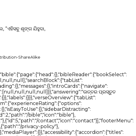
 “ଏହିସବୁ ଶୃଙ୍ଗ ଯିହୁଦା,
tribution-ShareAlike
},"assistant":{"messages":{"error":"Sorry an error occurred, let me try again","cannotCompleteQueryError":"Unable to complete your query, please try again later.","start":["Hi, how can I help?","What's on your mind?","What's your question?"],"thinking":["Thank you. Let me think about that.","I will look for an answer for you.","Great question, give me a few seconds to find the answer","Sure thing. I'll find an answer for you."]}}},"notes":{"addNote":"Add Note","addNoteTitle":"Bible Note","noteTagsTitle":"Note Tags","autosaveMessage":"Notes autosave","firstNoteMessage":"Add your first note","noteTitleInput":"Note title","tagInputPlaceholder":"Press ENTER to add a new tag","editorInputPlaceholderText":"Type your note here...","loginCard":{"text":"To view your Notes, please login or register"},"btn":{"cancel":"Close","edit":"Edit","delete":"Delete"},"messages":{"addNoteTitleError":"Cannot add a note without a title"},"dropdown":{"textFormat":{"normal":"Normal","largeHeading":"Large Heading","smallHeading":"Small Heading","bulletList":"Bullet List","numberedList":"Numbered List","quote":"Quote","codeBlock":"Code Block"},"textAlignment":{"buttonLabel":"Formatting options for text alignment","leftAlign":"Left Align","centerAlign":"Center Align","rightAlign":"Right Align","justifyAlign":"Justify Align","startAlign":"Start Align","endAlign":"End Align","outdent":"Outdent","indent":"Indent"},"blockTypes":{"paragraph":"Normal","h1":"Large Heading","h2":"Small Heading","h3":"Heading","h4":"Heading","h5":"Heading","ol":"Numbered List","ul":"Bulleted List","quote":"Quote","code":"Code Block"}},"labels":{"undo":"Undo","redo":"Redo","formatBold":"Format Bold","formatItalic":"Format Italics","formatUnderline":"Format Underline","formatStrikethrough":"Format Strikethrough","insertLink":"Insert Link","formattingOptions":"Formatting Options","codeLanguage":"Select Code Language"}}},"verseOverview":{"tabList":["Overview","Media","Dictionary","Commentary"],"lowQualityMessage":"The below results may not contain direct answers to your selected verse.","noVerseCommentaryMessage":"No Commentary found for the selected verse. Please try selecting a wider range of verses.","noVerseDictionaryMessage":"No Dictionary definitions found for the selected verse. Please try selecting a wider range of verses.","noVerseMediaMessage":"No Media found for the selected verse. Please try selecting a wider range of verses.","loading":{"commentary":"Loading Commentary","dictionary":"Loading Dictionary"},"dictionaries":"Dictionaries","encyclopedias":"Encyclopedias"},"bibleSelectorTitles":{"books":"Books","chapters":"Chapters","verses":"Verses"},"swipeNavigation":{"prev":"Prev","swipe":"SWIPE","next":"Next"},"betaFeedback":{"title":"Beta Feedback","description":"We are constantly improving our Bible AI. Please share your feedback with us.","form":{"title":"Beta Feedback Form"},"feedbackForm":{"description":" ","experienceRating":{"title":"How would you rate your Bible experience so far?","options":["1 - Poor","2 - Fair","3 - Good","4 - Very Good","5 - Excellent"]},"readingMeans":{"title":"What is your primary method of reading the Bible?","options":["Digitally (Bible app