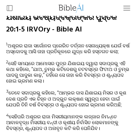
ଯିଶାଇୟ ଭବିଷ୍ୟଦ୍ବକ୍ତାଙ୍କର ପୁସ୍ତକ
20:1-5 IRVOry - Bible AI
1
ଅଶୂରର ରାଜା ସର୍ଗୋନର ପ୍ରେରିତ ତର୍ତ୍ତାନ ସେନାଧ୍ୟକ୍ଷ ଯେଉଁ ବର୍ଷ
ଅସ୍ଦୋଦକୁ ଆସି ତାହା ପ୍ରତିକୂଳରେ ଯୁଦ୍ଧ କରି ହସ୍ତଗତ କଲା;
2
ସେହି ସମୟରେ ଆମୋସର ପୁତ୍ର ଯିଶାଇୟ ଦ୍ୱାରା ସଦାପ୍ରଭୁ ଏହି
କଥା କହିଲେ, “ଯାଅ, ତୁମ୍ଭ କଟିଦେଶରୁ ଚଟବସ୍ତ୍ର ଫିଟାଅ ଓ ତୁମ୍ଭ
ପାଦରୁ ପାଦୁକା କାଢ଼,” ତହିଁରେ ସେ ତାହା କରି ବିବସ୍ତ୍ର ଓ ଶୂନ୍ୟପଦ
ହୋଇ ଭ୍ରମଣ କଲା।
3
ତେବେ ସଦାପ୍ରଭୁ କହିଲେ, “ଆମ୍ଭର ଦାସ ଯିଶାଇୟ ମିସର ଓ କୂଶ
ଦେଶ ପ୍ରତି ଏକ ଚିହ୍ନ ଓ ଅଦ୍ଭୁତ ଲକ୍ଷଣ ସ୍ୱରୂପ ହେବା ପାଇଁ
ଯେପରି ତିନି ବର୍ଷ ବିବସ୍ତ୍ର ଓ ଶୂନ୍ୟପଦ ହୋଇ ଭ୍ରମଣ କରିଅଛି;
4
ସେହିପରି ଅଶୂରର ରାଜା ମିସରୀୟମାନଙ୍କ ଲଜ୍ଜାର ନିମନ୍ତେ
ଆବାଳବୃଦ୍ଧ ମିସରୀୟ ବନ୍ଦୀ ଓ କୂଶୀୟ ନିର୍ବାସିତ ଲୋକମାନଙ୍କୁ
ବିବସ୍ତ୍ର, ଶୂନ୍ୟପଦ ଓ ଅନାବୃତ କଟି କରି ଘେନିଯିବ।