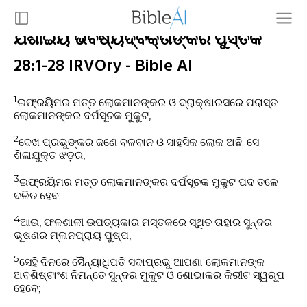
ଯିଶାଇୟ ଭବିଷ୍ୟଦ୍ବକ୍ତାଙ୍କର ପୁସ୍ତକ
28:1-28 IRVOry - Bible AI
1
ଇଫ୍ରୟିମର ମତ୍ତ ଲୋକମାନଙ୍କର ଓ ଦ୍ରାକ୍ଷାରସରେ ପରାସ୍ତ
ଲୋକମାନଙ୍କର ଦର୍ପସୂଚକ ମୁକୁଟ,
2
ଦେଖ ପ୍ରଭୁଙ୍କର ଜଣେ ବଳବାନ ଓ ସାହସିକ ଲୋକ ଅଛି; ସେ
ଶିଳାଯୁକ୍ତ ଝଡ଼ର,
3
ଇଫ୍ରୟିମର ମତ୍ତ ଲୋକମାନଙ୍କର ଦର୍ପସୂଚକ ମୁକୁଟ ପଦ ତଳେ
ଦଳିତ ହେବ;
4
ଆଉ, ଫଳଶାଳୀ ଉପତ୍ୟକାର ମସ୍ତକରେ ସ୍ଥିତ ତାହାର ସୁନ୍ଦର
ଭୂଷଣର ମ୍ଳାନପ୍ରାୟ ପୁଷ୍ପ,
5
ସେହି ଦିନରେ ସୈନ୍ୟାଧିପତି ସଦାପ୍ରଭୁ ଆପଣା ଲୋକମାନଙ୍କ
ଅବଶିଷ୍ଟାଂଶ ନିମନ୍ତେ ସୁନ୍ଦର ମୁକୁଟ ଓ ଶୋଭାକର କିରୀଟ ସ୍ୱରୂପ
ହେବେ;