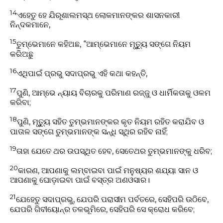
14
ଏହେତୁ ହେ ଯିରୂଶାଲମସ୍ଥ ଲୋକମାନଙ୍କର ଶାସନକାରୀ
ନିନ୍ଦକମାନେ,
15
ତୁମ୍ଭେମାନେ କହିଅଛ, “ଆମ୍ଭେମାନେ ମୃତ୍ୟୁୁ ସଙ୍ଗେ ନିୟମ
କରିଅଛୁ
16
ଏଥିପାଇଁ ପ୍ରଭୁ ସଦାପ୍ରଭୁ ଏହି କଥା କହନ୍ତି,
17
ପୁଣି, ଆମ୍ଭେ ନ୍ୟାୟ ବିଚାରକୁ ପରିମାଣ ରଜ୍ଜୁ ଓ ଧାର୍ମିକତାକୁ ଓଳମ
କରିବା;
18
ପୁଣି, ମୃତ୍ୟୁୁ ସହିତ ତୁମ୍ଭମାନଙ୍କର କୃତ ନିୟମ ରହିତ କରାଯିବ ଓ
ପାତାଳ ସଙ୍ଗେ ତୁମ୍ଭମାନଙ୍କ ସନ୍ଧି ସ୍ଥିର ରହିବ ନାହିଁ;
19
ତାହା ଯେତେ ଥର ଉପସ୍ଥିତ ହେବ, ସେତେଥର ତୁମ୍ଭମାନଙ୍କୁ ଧରିବ;
20
କାରଣ, ଆପଣାକୁ ଲମ୍ବାଇବା ପାଇଁ ମନୁଷ୍ୟର ଶଯ୍ୟା ସାନ ଓ
ଆପଣାକୁ ଘୋଡ଼ାଇବା ପାଇଁ ବସ୍ତ୍ର ଅଣଓସାର।
21
ଯେହେତୁ ସଦାପ୍ରଭୁ, ଯେପରି ପରାସୀମ ପର୍ବତରେ, ସେହିପରି ଉଠିବେ,
ଯେପରି ଗିବୀୟୋନ୍‍ର ତଳଭୂମିରେ, ସେହିପରି ସେ କ୍ରୋଧ କରିବେ;