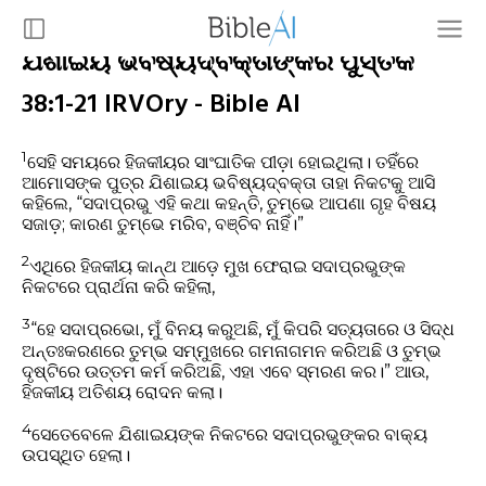
ଯିଶାଇୟ ଭବିଷ୍ୟଦ୍ବକ୍ତାଙ୍କର ପୁସ୍ତକ
38:1-21 IRVOry - Bible AI
1
ସେହି ସମୟରେ ହିଜକୀୟର ସାଂଘାତିକ ପୀଡ଼ା ହୋଇଥିଲା। ତହିଁରେ
ଆମୋସଙ୍କ ପୁତ୍ର ଯିଶାଇୟ ଭବିଷ୍ୟଦ୍‍ବକ୍ତା ତାହା ନିକଟକୁ ଆସି
କହିଲେ, “ସଦାପ୍ରଭୁ ଏହି କଥା କହନ୍ତି, ତୁମ୍ଭେ ଆପଣା ଗୃହ ବିଷୟ
ସଜାଡ଼; କାରଣ ତୁମ୍ଭେ ମରିବ, ବଞ୍ଚିବ ନାହିଁ।”
2
ଏଥିରେ ହିଜକୀୟ କାନ୍ଥ ଆଡ଼େ ମୁଖ ଫେରାଇ ସଦାପ୍ରଭୁଙ୍କ
ନିକଟରେ ପ୍ରାର୍ଥନା କରି କହିଲା,
3
“ହେ ସଦାପ୍ରଭୋ, ମୁଁ ବିନୟ କରୁଅଛି, ମୁଁ କିପରି ସତ୍ୟତାରେ ଓ ସିଦ୍ଧ
ଅନ୍ତଃକରଣରେ ତୁମ୍ଭ ସମ୍ମୁଖରେ ଗମନାଗମନ କରିଅଛି ଓ ତୁମ୍ଭ
ଦୃଷ୍ଟିରେ ଉତ୍ତମ କର୍ମ କରିଅଛି, ଏହା ଏବେ ସ୍ମରଣ କର।” ଆଉ,
ହିଜକୀୟ ଅତିଶୟ ରୋଦନ କଲା।
4
ସେତେବେଳେ ଯିଶାଇୟଙ୍କ ନିକଟରେ ସଦାପ୍ରଭୁଙ୍କର ବାକ୍ୟ
ଉପସ୍ଥିତ ହେଲା।