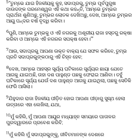
5
“ତୁମ୍ଭେ ଯାଇ ହିଜକୀୟକୁ କୁହ, ସଦାପ୍ରଭୁ, ତୁମ୍ଭ ପୂର୍ବପୁରୁଷ
ଦାଉଦଙ୍କ ପରମେଶ୍ୱର ଏହି କଥା କହନ୍ତି, ‘ଆମ୍ଭେ ତୁମ୍ଭର
ପ୍ରାର୍ଥନା ଶୁଣିଅଛୁ, ତୁମ୍ଭର ଲୋତକ ଦେଖିଅଛୁ, ଦେଖ, ଆମ୍ଭେ ତୁମ୍ଭର
ଆୟୁ ପନ୍ଦର ବର୍ଷ ବୃଦ୍ଧି କରିବା।
6
ପୁଣି, ଆମ୍ଭେ ତୁମ୍ଭକୁ ଓ ଏହି ନଗରକୁ ଅଶୂରୀୟ ରାଜା ହସ୍ତରୁ ରକ୍ଷା
କରିବା ଓ ଆମ୍ଭେ ଏହି ନଗରର ସପକ୍ଷ ହେବା।’”
7
ଆଉ, ସଦାପ୍ରଭୁ ଆପଣା ଉକ୍ତ ବାକ୍ୟ ଯେ ସଫଳ କରିବେ, ତୁମ୍ଭ
ପ୍ରତି ସଦାପ୍ରଭୁଙ୍କଠାରୁ ଏହି ଚିହ୍ନ ହେବ;
8
ଦେଖ, ଆମ୍ଭେ ଆହସ୍‌ର ସୂର୍ଯ୍ୟ ଘଟିକାରେ ସୂର୍ଯ୍ୟର ଛାୟା ଯେତେ
ଆଗକୁ ଯାଇଅଛି, ତାହା ଦଶ ପାହୁଣ୍ଡ ପଛକୁ ଫେରାଇ ଆଣିବା। ତହୁଁ
ଘଟିକାରେ ସୂର୍ଯ୍ୟ ଯେଉଁ ଦଶ ପାହୁଣ୍ଡ ଆଗକୁ ଯାଇଥିଲା, ପଛକୁ ସେତିକି
ଫେରି ଆସିଲା।
9
ଯିହୁଦାର ରାଜା ହିଜକୀୟ ପୀଡ଼ିତ ହୋଇ ଆପଣା ପୀଡ଼ାରୁ ସୁସ୍ଥ ହେଲା
ଉତ୍ତାରେ ଏହା ଲେଖିଲା, ଯଥା,
10
ମୁଁ କହିଲି, ମୁଁ ଆପଣା ଆୟୁର ମଧ୍ୟାହ୍ନ ସମୟରେ ପାତାଳର
ପୁରଦ୍ୱାରରେ ପ୍ରବେଶ କରିବି;
11
ମୁଁ କହିଲି ମୁଁ ସଦାପ୍ରଭୁଙ୍କୁ, ଜୀବିତମାନଙ୍କ ଦେଶରେ