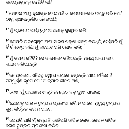
ସଦାପ୍ରଭୁଙ୍କୁ ଦେଖିବି ନାହିଁ;
12
ମୋହର ଆୟୁ ଦୂରୀକୃତ ହୋଇଅଛି ଓ ମେଷପାଳକର ତମ୍ବୁ ପରି ମୋʼ
ଠାରୁ ସ୍ଥାନାନ୍ତରିତ ହୋଇଅଛି;
13
ମୁଁ ପ୍ରଭାତ ପର୍ଯ୍ୟନ୍ତ ଆପଣାକୁ ସୁସ୍ଥିର କଲି;
14
ଯେପରି ତାଳଚୋଞ୍ଚ ଅବା ସାରସ ପକ୍ଷୀ ଶବ୍ଦ କରନ୍ତି, ସେହିପରି ମୁଁ
ଚିଁ ଚିଁ ଶବ୍ଦ କଲି; ମୁଁ କପୋତ ପରି ଶୋକ କଲି;
15
ମୁଁ କଅଣ କହିବି? ସେ ତ ମୋତେ କହିଅଛନ୍ତି, ମଧ୍ୟ ଆପେ ତାହା
ସାଧନ କରିଅଛନ୍ତି;
16
ହେ ପ୍ରଭୋ, ଏହିସବୁ ଦ୍ୱାରା ଲୋକେ ବଞ୍ଚନ୍ତି, ଆଉ ତହିଁରେ ହିଁ
ସମ୍ପୂର୍ଣ୍ଣ ରୂପେ ମୋʼ ଆତ୍ମାର ଜୀବନ ଅଛି,
17
ଦେଖ, ମୁଁ ଆପଣାର ଶାନ୍ତି ନିମନ୍ତେ ବଡ଼ ଦୁଃଖ ପାଇଲି;
18
ଯେହେତୁ ପାତାଳ ତୁମ୍ଭର ପ୍ରଶଂସା କରି ନ ପାରେ, ମୃତ୍ୟୁୁ ତୁମ୍ଭର
ଗୁଣ କୀର୍ତ୍ତନ କରି ନ ପାରେ;
19
ଯେପରି ଆଜି ମୁଁ କରୁଅଛି, ସେହିପରି ଜୀବିତ ଲୋକ, କେବଳ ଜୀବିତ
ଲୋକ ତୁମ୍ଭର ପ୍ରଶଂସା କରିବ;