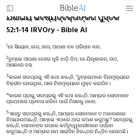
ଯିଶାଇୟ ଭବିଷ୍ୟଦ୍ବକ୍ତାଙ୍କର ପୁସ୍ତକ
52:1-14 IRVOry - Bible AI
1
ହେ ସିୟୋନ, ଜାଗ, ଜାଗ, ଆପଣା ବଳ ପରିଧାନ କର;
2
ତୁମ୍ଭେ ଆପଣା ଦେହର ଧୂଳି ଝାଡ଼ି ଦିଅ; ହେ ଯିରୂଶାଲମ, ଉଠ,
ଆସନରେ ବସ;
3
କାରଣ ସଦାପ୍ରଭୁ ଏହି କଥା କହନ୍ତି, “ତୁମ୍ଭେମାନେ ବିନାମୂଲ୍ୟରେ
ବିକ୍ରୀତ ହୋଇଥିଲ, ଆଉ ବିନାମୂଲ୍ୟରେ ମୁକ୍ତ କରାଯିବ।
4
କାରଣ ପ୍ରଭୁ, ସଦାପ୍ରଭୁ ଏହି କଥା କହନ୍ତି, ଆମ୍ଭର ଲୋକମାନେ
ପ୍ରଥମରେ ପ୍ରବାସ କରିବା ପାଇଁ ମିସରକୁ ଗଲେ;
5
ଏହେତୁ ସଦାପ୍ରଭୁ କହନ୍ତି, ଆମ୍ଭର ଲୋକମାନେ ତ ଅକାରଣରେ
ନିଆଯାଉଅଛନ୍ତି, ଆମ୍ଭେ ଏଠାରେ ଥାଇ କଅଣ କରୁଅଛୁ? ସଦାପ୍ରଭୁ
କହନ୍ତି, ସେମାନଙ୍କ ଉପରେ କର୍ତ୍ତୃତ୍ୱକାରୀମାନେ ଗର୍ଜ୍ଜନ
କରୁଅଛନ୍ତି ଓ ଆମ୍ଭର ନାମ ସାରାଦିନ ନିରନ୍ତର ନିନ୍ଦିତ ହେଉଅଛି।