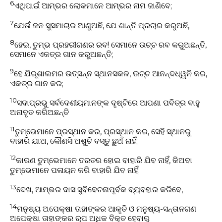
6
ଏଥିପାଇଁ ଆମ୍ଭର ଲୋକମାନେ ଆମ୍ଭର ନାମ ଜାଣିବେ;
7
ଯେଉଁ ଜନ ସୁସମାଚାର ଆଣୁଅଛି, ଯେ ଶାନ୍ତି ପ୍ରଚାର କରୁଅଛି,
8
ହେଇ, ତୁମ୍ଭ ପ୍ରହରୀଗଣର ରବ! ସେମାନେ ଉଚ୍ଚ ରବ କରୁଅଛନ୍ତି,
ସେମାନେ ଏକତ୍ର ଗାନ କରୁଅଛନ୍ତି;
9
ହେ ଯିରୂଶାଲମର ଉତ୍ସନ୍ନ ସ୍ଥାନସକଳ, ଉଚ୍ଚ ଆନନ୍ଦଧ୍ୱନି କର,
ଏକତ୍ର ଗାନ କର;
10
ସଦାପ୍ରଭୁ ସର୍ବଦେଶୀୟମାନଙ୍କ ଦୃଷ୍ଟିରେ ଆପଣା ପବିତ୍ର ବାହୁ
ଅନାବୃତ କରିଅଛନ୍ତି
11
ତୁମ୍ଭେମାନେ ପ୍ରସ୍ଥାନ କର, ପ୍ରସ୍ଥାନ କର, ସେହି ସ୍ଥାନରୁ
ବାହାରି ଯାଅ, କୌଣସି ଅଶୁଚି ବସ୍ତୁ ଛୁଅଁ ନାହିଁ;
12
କାରଣ ତୁମ୍ଭେମାନେ ତରତର ହୋଇ ବାହାରି ଯିବ ନାହିଁ, କିଅବା
ତୁମ୍ଭେମାନେ ପଳାୟନ କରି ବାହାରି ଯିବ ନାହିଁ;
13
ଦେଖ, ଆମ୍ଭର ଦାସ ସୁବିବେଚନାପୂର୍ବକ ବ୍ୟବହାର କରିବେ,
14
ମନୁଷ୍ୟ ଅପେକ୍ଷା ତାହାଙ୍କର ଆକୃତି ଓ ମନୁଷ୍ୟ-ସନ୍ତାନଗଣ
ଅପେକ୍ଷା ତାହାଙ୍କର ରୂପ ଅଧିକ ବିକୃତ ହେବାରୁ