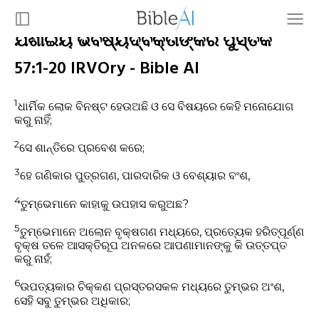
ଯିଶାଇୟ ଭବିଷ୍ୟଦ୍ବକ୍ତାଙ୍କର ପୁସ୍ତକ
57:1-20 IRVOry - Bible AI
1
ଧାର୍ମିକ ଲୋକ ବିନଷ୍ଟ ହେଉଅଛି ଓ ସେ ବିଷୟରେ କେହି ମନୋଯୋଗ
କରୁ ନାହିଁ;
2
ସେ ଶାନ୍ତିରେ ପ୍ରବେଶ କରେ;
3
ହେ ଗଣିକାର ପୁତ୍ରଗଣ, ପାରଦାରିକ ଓ ବେଶ୍ୟାର ବଂଶ,
4
ତୁମ୍ଭେମାନେ କାହାକୁ ଉପହାସ କରୁଅଛ?
5
ତୁମ୍ଭେମାନେ ଅଲୋନ ବୃକ୍ଷଗଣ ମଧ୍ୟରେ, ପ୍ରତ୍ୟେକ ହରିତ୍‍ପୂର୍ଣ୍ଣ
ବୃକ୍ଷ ତଳେ ଆସକ୍ତିରୂପ ଅନଳରେ ଆପଣାମାନଙ୍କୁ କି ଉତ୍ତପ୍ତ
କରୁ ନାହଁ;
6
ଉପତ୍ୟକାର ଚିକ୍କଣ ପ୍ରସ୍ତରସକଳ ମଧ୍ୟରେ ତୁମ୍ଭର ଅଂଶ,
ସେହି ସବୁ ତୁମ୍ଭର ଅଧିକାର;