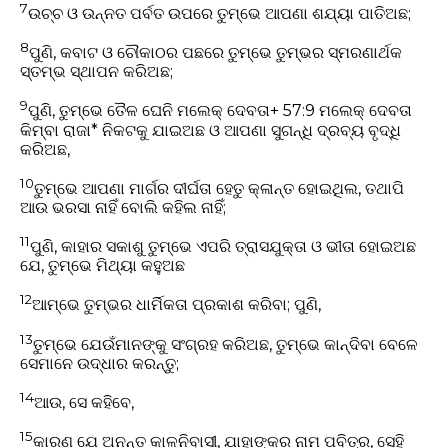
7
ଉଚ୍ଚ ଓ ଉନ୍ନତ ପର୍ବତ ଉପରେ ତୁମ୍ଭେ ଆପଣା ଶଯ୍ୟା ପାତିଅଛ;
8
ପୁଣି, କବାଟ ଓ ଚୌକାଠର ପଛରେ ତୁମ୍ଭେ ତୁମ୍ଭର ସ୍ମରଣାର୍ଥକ
ସ୍ତମ୍ଭ ସ୍ଥାପନ କରିଅଛ;
9
ପୁଣି, ତୁମ୍ଭେ ତୈଳ ଘେନି ମଲେକ୍ ଦେବତା+ 57:9 ମଲେକ୍ ଦେବତା
କିମ୍ବା ରାଜା* ନିକଟକୁ ଯାଇଅଛ ଓ ଆପଣା ସୁଗନ୍ଧି ଦ୍ରବ୍ୟ ବୃଦ୍ଧି
କରିଅଛ,
10
ତୁମ୍ଭେ ଆପଣା ମାର୍ଗର ଦୀର୍ଘତା ହେତୁ କ୍ଳାନ୍ତ ହୋଇଥିଲ, ତଥାପି
ଆଉ ଭରସା ନାହିଁ ବୋଲି କହିଲ ନାହିଁ;
11
ପୁଣି, କାହାର ସକାଶୁ ତୁମ୍ଭେ ଏପରି ତ୍ରାସଯୁକ୍ତା ଓ ଭୀତା ହୋଇଅଛ
ଯେ, ତୁମ୍ଭେ ମିଥ୍ୟା କହୁଅଛ
12
ଆମ୍ଭେ ତୁମ୍ଭର ଧାର୍ମିକତା ପ୍ରକାଶ କରିବା; ପୁଣି,
13
ତୁମ୍ଭେ ଯେଉଁମାନଙ୍କୁ ସଂଗ୍ରହ କରିଅଛ, ତୁମ୍ଭେ କାନ୍ଦିବା ବେଳେ
ସେମାନେ ଉଦ୍ଧାର କରନ୍ତୁ;
14
ଆଉ, ସେ କହିବେ,
15
କାରଣ ଯେ ଅନନ୍ତ କାଳନିବାସୀ, ଯାହାଙ୍କର ନାମ ପବିତ୍ର, ସେହି