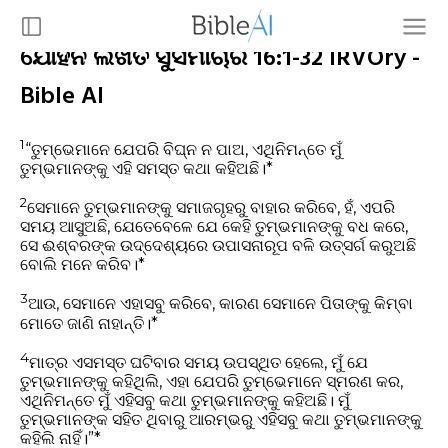
ଯୋହନ ଲିଖିତ ସୁସମାଚାର 16:1-32 IRVOry -
Bible AI
1
“ତୁମ୍ଭେମାନେ ଯେପରି ବିଘ୍ନ ନ ପାଅ, ଏଥିନିମନ୍ତେ ମୁଁ
ତୁମ୍ଭମାନଙ୍କୁ ଏହି ସମସ୍ତ କଥା କହିଅଛି।*
2
ସେମାନେ ତୁମ୍ଭମାନଙ୍କୁ ସମାଜଗୃହରୁ ବାହାର କରିବେ, ହଁ, ଏପରି
ସମୟ ଆସୁଅଛି, ଯେତେବେଳେ ଯେ କେହି ତୁମ୍ଭମାନଙ୍କୁ ବଧ କରେ,
ସେ ଈଶ୍ବରଙ୍କ ଉଦ୍ଦେଶ୍ୟରେ ଉପାସନାରୂପ ବଳି ଉତ୍ସର୍ଗ କରୁଅଛି
ବୋଲି ମନେ କରିବ।*
3
ଆଉ, ସେମାନେ ଏହାସବୁ କରିବେ, କାରଣ ସେମାନେ ପିତାଙ୍କୁ କିମ୍ବା
ମୋତେ ଜାଣି ନାହାନ୍ତି।*
4
ମାତ୍ର ଏସମସ୍ତ ଘଟିବାର ସମୟ ଉପସ୍ଥିତ ହେଲେ, ମୁଁ ଯେ
ତୁମ୍ଭମାନଙ୍କୁ କହିଥିଲି, ଏହା ଯେପରି ତୁମ୍ଭେମାନେ ସ୍ମରଣ କର,
ଏଥିନିମନ୍ତେ ମୁଁ ଏହିସବୁ କଥା ତୁମ୍ଭମାନଙ୍କୁ କହିଅଛି। ମୁଁ
ତୁମ୍ଭମାନଙ୍କ ସହିତ ଥିବାରୁ ଆରମ୍ଭରୁ ଏହିସବୁ କଥା ତୁମ୍ଭମାନଙ୍କୁ
କହିଲି ନାହିଁ।”*