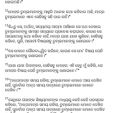
ହୋଇଅଛି।*
12
ମୋହର ତୁମ୍ଭମାନଙ୍କୁ ଆହୁରି ଅନେକ କଥା କହିବାର ଅଛି, ମାତ୍ର
ତୁମ୍ଭେମାନେ ଏବେ ସେହିସବୁ ସହି ପାର ନାହିଁ।*
13
କିନ୍ତୁ ସେ, ଅର୍ଥାତ୍‍, ସତ୍ୟମୟ ଆତ୍ମା ଆସିଲେ ସେ ପଥ ଦେଖାଇ
ତୁମ୍ଭମାନଙ୍କୁ ସମସ୍ତ ସତ୍ୟରେ ପ୍ରବେଶ କରାଇବେ, କାରଣ ସେ
ଆପଣାଠାରୁ କଥା କହିବେ ନାହିଁ, ମାତ୍ର ଯାହା ଯାହା ଶୁଣିବେ, ସେହିସବୁ
କହିବେ, ପୁଣି, ଆଗାମୀ ବିଷୟସବୁ ତୁମ୍ଭମାନଙ୍କୁ ଜଣାଇବେ।*
14
ସେ ମୋତେ ଗୌରବାନ୍ୱିତ କରିବେ, କାରଣ ସେ ମୋʼ ବିଷୟ ଘେନି
ତୁମ୍ଭମାନଙ୍କୁ ଜଣାଇବେ।*
15
ଯାହା ଯାହା ପିତାଙ୍କର, ସେହିସବୁ ମୋହର; ଏହି ହେତୁ ମୁଁ କହିଲି, ସେ
ମୋହର ବିଷୟ ଘେନି ତୁମ୍ଭମାନଙ୍କୁ ଜଣାଇବେ।”*
16
“ଅଳ୍ପମାତ୍ର ସମୟ ରହିଲା, ତୁମ୍ଭେମାନେ ମୋତେ ଆଉ ଦେଖିବ
ନାହିଁ, ପୁନର୍ବାର ଅଳ୍ପ ସମୟ ଉତ୍ତାରେ ତୁମ୍ଭେମାନେ ମୋତେ
ଦେଖିବ।”*
17
ସେଥିରେ ତାହାଙ୍କ ଶିଷ୍ୟମାନଙ୍କ ମଧ୍ୟରୁ କେହି କେହି ପରସ୍ପର
କହିଲେ, “ଅଳ୍ପମାତ୍ର ସମୟ ରହିଲା, ତୁମ୍ଭେମାନେ ମୋତେ ଦେଖିବ
ନାହିଁ, ପୁନର୍ବାର ଅଳ୍ପ ସମୟ ଉତ୍ତାରେ ତୁମ୍ଭେମାନେ ମୋତେ ଦେଖିବ