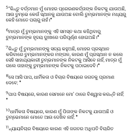
5
“କିନ୍ତୁ ବର୍ତ୍ତମାନ ମୁଁ ମୋହର ପ୍ରେରଣକର୍ତ୍ତାଙ୍କ ନିକଟକୁ ଯାଉଅଛି,
ଆଉ ତୁମ୍ଭେ କେଉଁ ସ୍ଥାନକୁ ଯାଉଅଛ ବୋଲି ତୁମ୍ଭମାନଙ୍କ ମଧ୍ୟରୁ
କେହି ମୋତେ ପଚାରୁ ନାହଁ।*
6
ମାତ୍ର ମୁଁ ତୁମ୍ଭମାନଙ୍କୁ ଏହି ସମସ୍ତ କଥା କହିଥିବାରୁ
ତୁମ୍ଭମାନଙ୍କ ହୃଦୟ ଦୁଃଖରେ ପରିପୂର୍ଣ୍ଣ ହୋଇଅଛି।*
7
କିନ୍ତୁ ମୁଁ ତୁମ୍ଭମାନଙ୍କୁ ସତ୍ୟ କହୁଅଛି, ମୋହର ପ୍ରସ୍ଥାନ
କରିବାରେ ତୁମ୍ଭମାନଙ୍କର ମଙ୍ଗଳ, କାରଣ ମୁଁ ପ୍ରସ୍ଥାନ ନ କଲେ
ସେହି ସାହାଯ୍ୟକାରୀ ତୁମ୍ଭମାନଙ୍କ ନିକଟକୁ ଆସିବେ ନାହିଁ, ମାତ୍ର ମୁଁ
ଗଲେ ତାହାଙ୍କୁ ତୁମ୍ଭମାନଙ୍କ ନିକଟକୁ ପଠାଇଦେବି।*
8
ସେ ଆସି ପାପ, ଧାର୍ମିକତା ଓ ବିଚାର ବିଷୟରେ ଜଗତକୁ ପ୍ରମାଣ
ଦେବେ; *
9
ପାପ ବିଷୟରେ, କାରଣ ସେମାନେ ମୋʼ ଠାରେ ବିଶ୍ୱାସ କରନ୍ତି ନାହିଁ;
*
10
ଧାର୍ମିକତା ବିଷୟରେ, କାରଣ ମୁଁ ପିତାଙ୍କ ନିକଟକୁ ଯାଉଅଛି ଓ
ତୁମ୍ଭେମାନେ ମୋତେ ଆଉ ଦେଖିବ ନାହିଁ; *
11
ନ୍ୟାୟବିଚାର ବିଷୟରେ କାରଣ ଏହି ଜଗତର ଅଧିପତି ବିଚାରିତ