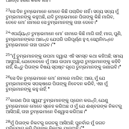
ଆନନ୍ଦ ହରଣ କରିବ ନାହିଁ।*
23
ସେ ଦିନ ତୁମ୍ଭେମାନେ ମୋତେ କିଛି ପଚାରିବ ନାହିଁ। ସତ୍ୟ ସତ୍ୟ ମୁଁ
ତୁମ୍ଭମାନଙ୍କୁ କହୁଅଛି, ଯଦି ତୁମ୍ଭେମାନେ ପିତାଙ୍କୁ କିଛି ମାଗିବ,
ତେବେ ମୋʼ ନାମରେ ସେ ତୁମ୍ଭମାନଙ୍କୁ ତାହା ଦେବେ।*
24
ଏପର୍ଯ୍ୟନ୍ତ ତୁମ୍ଭେମାନେ ମୋʼ ନାମରେ କିଛି ମାଗି ନାହଁ; ମାଗ, ପୁଣି,
ତୁମ୍ଭମାନଙ୍କର ଆନନ୍ଦ ଯେପରି ପରିପୂର୍ଣ୍ଣ ହୁଏ, ସେଥିନିମନ୍ତେ
ତୁମ୍ଭେମାନେ ତାହା ପାଇବ।”*
25
“ମୁଁ ତୁମ୍ଭମାନଙ୍କୁ ଉପମା ଦ୍ୱାରା ଏହି ସମସ୍ତ କଥା କହିଅଛି; ସମୟ
ଆସୁଅଛି, ଯେତେବେଳେ ମୁଁ ଆଉ ଉପମା ଦ୍ୱାରା ତୁମ୍ଭମାନଙ୍କୁ କହିବି
ନାହିଁ, କିନ୍ତୁ ପିତାଙ୍କ ବିଷୟ ସ୍ପଷ୍ଟ ରୂପେ ତୁମ୍ଭମାନଙ୍କୁ ଜଣାଇବି।*
26
ସେ ଦିନ ତୁମ୍ଭେମାନେ ମୋʼ ନାମରେ ମାଗିବ; ଆଉ, ମୁଁ ଯେ
ତୁମ୍ଭମାନଙ୍କ ସପକ୍ଷରେ ପିତାଙ୍କୁ ନିବେଦନ କରିବି, ଏହା ମୁଁ
ତୁମ୍ଭମାନଙ୍କୁ କହୁ ନାହିଁ; *
27
କାରଣ ପିତା ସ୍ୱୟଂ ତୁମ୍ଭମାନଙ୍କୁ ପ୍ରେମ କରନ୍ତି, ଯେଣୁ
ତୁମ୍ଭେମାନେ ମୋତେ ସ୍ନେହ କରିଅଛ ଓ ମୁଁ ଯେ ଈଶ୍ବରଙ୍କ ନିକଟରୁ
ଆସିଅଛି, ତାହା ତୁମ୍ଭେମାନେ ବିଶ୍ୱାସ କରିଅଛ।*
28
ମୁଁ ପିତାଙ୍କ ନିକଟରୁ ଜଗତକୁ ଆସିଅଛି; ପୁନର୍ବାର ମୁଁ ଜଗତ
ପରିତ୍ୟାଗ କରି ପିତାଙ୍କ ନିକଟକୁ ଯାଉଅଛି।”*