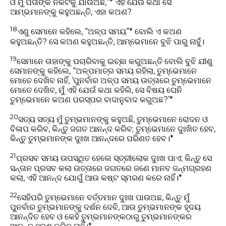
ଓ ମୁଁ ପିତାଙ୍କ ନିକଟକୁ ଯାଉଅଛି,”* ଏହି ଯେଉଁ କଥା ସେ
ଆମ୍ଭମାନଙ୍କୁ କହୁଅଛନ୍ତି, ଏହା କଅଣ?
18
ଏଣୁ ସେମାନେ କହିଲେ, “ଅଳ୍ପ ସମୟ”* ବୋଲି ଏ କଅଣ
କହୁଅଛନ୍ତି? ସେ କଅଣ କହୁଅଛନ୍ତି, ଆମ୍ଭେମାନେ ବୁଝି ପାରୁ ନାହୁଁ।
19
ସେମାନେ ତାହାଙ୍କୁ ପଚାରିବାକୁ ଇଚ୍ଛା କରୁଅଛନ୍ତି ବୋଲି ବୁଝି ଯୀଶୁ
ସେମାନଙ୍କୁ କହିଲେ, “ଅଳ୍ପମାତ୍ର ସମୟ ରହିଲା, ତୁମ୍ଭେମାନେ
ମୋତେ ଦେଖିବ ନାହିଁ, ‘ପୁନର୍ବାର ଅଳ୍ପ ସମୟ ଉତ୍ତାରେ ତୁମ୍ଭେମାନେ
ମୋତେ ଦେଖିବ, ମୁଁ ଏହି ଯେଉଁ କଥା କହିଲି, ସେ ବିଷୟ ଘେନି
ତୁମ୍ଭେମାନେ କଅଣ ପରସ୍ପର ବାଦାନୁବାଦ କରୁଅଛ?’*
20
ସତ୍ୟ ସତ୍ୟ ମୁଁ ତୁମ୍ଭମାନଙ୍କୁ କହୁଅଛି, ତୁମ୍ଭେମାନେ ରୋଦନ ଓ
ବିଳାପ କରିବ, କିନ୍ତୁ ଜଗତ ଆନନ୍ଦ କରିବ; ତୁମ୍ଭେମାନେ ଦୁଃଖିତ ହେବ,
କିନ୍ତୁ ତୁମ୍ଭମାନଙ୍କ ଦୁଃଖ ଆନନ୍ଦରେ ପରିଣତ ହେବ।*
21
ପ୍ରସବ ସମୟ ଉପସ୍ଥିତ ହେଲେ ସ୍ତ୍ରୀଲୋକ ଦୁଃଖ ପାଏ; କିନ୍ତୁ ସେ
ସନ୍ତାନ ପ୍ରସବ କଲା ଉତ୍ତାରେ ଜଗତରେ ଜଣେ ମାନବ ଜନ୍ମଗ୍ରହଣ
କଲା, ଏହି ଆନନ୍ଦ ଯୋଗୁଁ ଆଉ କଷ୍ଟ ସ୍ମରଣ କରେ ନାହିଁ।*
22
ସେହିପରି ତୁମ୍ଭେମାନେ ବର୍ତ୍ତମାନ ଦୁଃଖ ପାଉଅଛ, କିନ୍ତୁ ମୁଁ
ପୁନର୍ବାର ତୁମ୍ଭମାନଙ୍କୁ ଦର୍ଶନ ଦେବି, ଆଉ ତୁମ୍ଭମାନଙ୍କ ହୃଦୟ
ଆନନ୍ଦିତ ହେବ ଓ କେହି ତୁମ୍ଭମାନଙ୍କଠାରୁ ତୁମ୍ଭମାନଙ୍କର