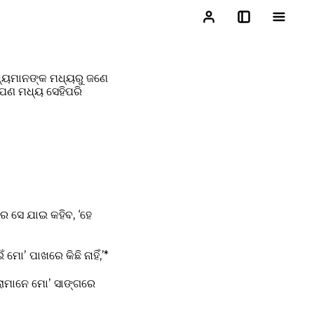
ଶିଷ୍ୟମାନଙ୍କ ମଧ୍ୟରୁ ଜଣେ
ଆପଣ ମଧ୍ୟ ସେହିପରି
ରେ ସେ ଯାଇ କହିବ, ‘ହେ
ୋʼ ପାଖରେ କିଛି ନାହିଁ,’*
ିଲାମାନେ ମୋʼ ସାଙ୍ଗରେ