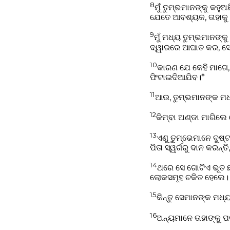
8
ମୁଁ ତୁମ୍ଭମାନଙ୍କୁ କହୁଅ
ଯେତେ ଆବଶ୍ୟକ, ତାହାକୁ
9
ମୁଁ ମଧ୍ୟ ତୁମ୍ଭମାନଙ୍କ
ଦ୍ୱାରରେ ଆଘାତ କର, ସେଥ
10
କାରଣ ଯେ କେହି ମାଗେ,
ଫିଟାଇଦିଆଯିବ।*
11
ଆଉ, ତୁମ୍ଭମାନଙ୍କ ମଧ୍
12
କିମ୍ବା ଅଣ୍ଡା ମାଗିଲେ 
13
ଏଣୁ ତୁମ୍ଭେମାନେ ଦୁଷ
ପିତା ସ୍ୱର୍ଗରୁ ଦାନ କରନ
14
ଥରେ ସେ ଗୋଟିଏ ଭୂତ ଛଡ
ଲୋକସମୂହ ଚକିତ ହେଲେ।
15
କିନ୍ତୁ ସେମାନଙ୍କ ମଧ୍ୟ
16
ଅନ୍ୟମାନେ ତାହାଙ୍କୁ ପ