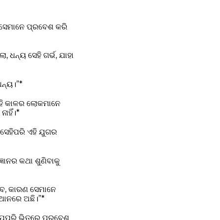
 ସେମାନେ ପ୍ରବେଶ କରି
ଧନ୍ୟ ସେହି ଗର୍ଭ, ଯାହା
ଧନ୍ୟ।”*
ଏହି କାଳର ଲୋକମାନେ
ାହିଁ।*
ସେହିପରି ଏହି ଯୁଗର
ାନର କଥା ଶୁଣିବାକୁ
ବେ, କାରଣ ସେମାନେ
ଥାନରେ ଅଛି।”*
 ଯେପରି ଭିତରେ ପ୍ରବେଶ