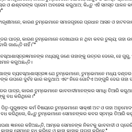
ର ଓ ଈଶ୍ବରଙ୍କ ପ୍ରେମ ଅବହେଳା କରୁଥାଅ; କିନ୍ତୁ ଏହି ସମସ୍ତ ପାଳନ କର
।*
ଫାରୂଶୀମାନେ, କାରଣ ତୁମ୍ଭେମାନେ ସମାଜଗୃହରେ ପ୍ରଧାନ ଆସନ ଓ ହାଟବଜ
୍ଡର ପାତ୍ର, କାରଣ ତୁମ୍ଭେମାନେ ଦେଖାଯାଉ ନ ଥିବା କବର ତୁଲ୍ୟ; ତାହା ଉ
ି ଜାଣନ୍ତି ନାହିଁ।”*
ସ୍ଥାଶାସ୍ତ୍ରଜ୍ଞମାନଙ୍କ ମଧ୍ୟରୁ ଜଣେ ତାହାଙ୍କୁ ଉତ୍ତର ଦେଲେ, ହେ ଗୁରୁ
ମାନ କରୁଅଛନ୍ତି।
ଶାଙ୍କ ବ୍ୟବସ୍ଥାଶାସ୍ତ୍ରଜ୍ଞ ଯେ ତୁମ୍ଭେମାନେ, ତୁମ୍ଭେମାନେ ମଧ୍ୟ ଦଣ୍ଡର
୍କ ଉପରେ ଦୁର୍ବହ ଭାର ଲଦୁଥାଅ ଏବଂ ନିଜେ ଗୋଟିଏ ଅଙ୍ଗୁଳି ଦେଇ ତାହା ସ୍
୍ଡର ପାତ୍ର, କାରଣ ତୁମ୍ଭେମାନେ ଭାବବାଦୀମାନଙ୍କର ସମାଧି ତିଆରି କରୁଥାଅ
ଙ୍କୁ ବଧ କରିଥିଲେ।*
ପିତୃ-ପୁରୁଷଙ୍କ କର୍ମ ବିଷୟରେ ତୁମ୍ଭେମାନେ ସାକ୍ଷୀ ଅଟ ଓ ତାହା ଅନୁମୋ
ୁ ବଧ କରିଥିଲେ, କିନ୍ତୁ ତୁମ୍ଭେମାନେ ସେମାନଙ୍କର କବର ସ୍ତମ୍ଭ ତିଆରି କ
ଣା ଜ୍ଞାନରେ କହିଅଛନ୍ତି, ଆମ୍ଭେ ସେମାନଙ୍କ ନିକଟକୁ ଭାବବାଦୀ ଓ ପ୍ରେର
କାହାକୁ ସେମାନେ ବଧ କରିବେ ଓ କାହା କାହାକୁ ତାଡ଼ନା କରିବେ,*