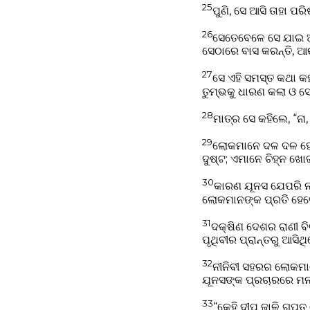
25
ପୁଣି, ସେ ଆସି ତାହା ପ
26
ସେତେବେଳେ ସେ ଯାଇ ଆ
ସେଠାରେ ବାସ କରନ୍ତି, 
27
ସେ ଏହି ସମସ୍ତ କଥା କ
ତୁମ୍ଭକୁ ଧାରଣ କଲା ଓ ସେହ
28
ମାତ୍ର ସେ କହିଲେ, “ନ
29
ଲୋକମାନେ ଦଳ ଦଳ ହୋଇ
ଦୁଷ୍ଟ; ଏମାନେ ଚିହ୍ନ ଖୋଜ
30
କାରଣ ଯୂନସ ଯେପରି ନୀ
ଲୋକମାନଙ୍କ ପ୍ରତି ହେବ
31
ଦକ୍ଷିଣ ଦେଶର ରାଣୀ ବ
ପୃଥିବୀର ପ୍ରାନ୍ତରୁ ଆସ
32
ନୀନିବୀ ସହରର ଲୋକମା
ଯୂନସଙ୍କ ପ୍ରଚାରରେ ମନ
33
“କେହି ଦୀପ ଜାଳି ଗୁପ