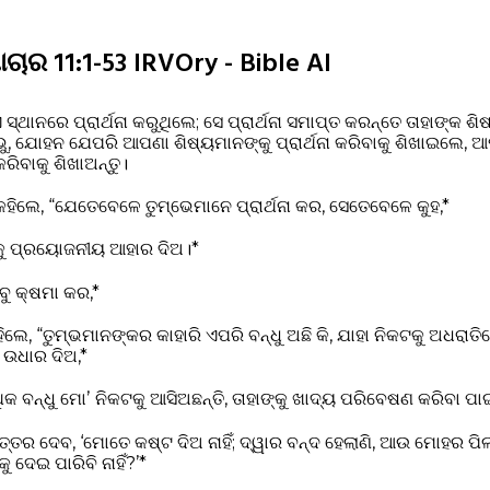
ାଚାର 11:1-53 IRVOry - Bible AI
୍ଥାନରେ ପ୍ରାର୍ଥନା କରୁଥିଲେ; ସେ ପ୍ରାର୍ଥନା ସମାପ୍ତ କରନ୍ତେ ତାହାଙ୍କ 
ରଭୁ, ଯୋହନ ଯେପରି ଆପଣା ଶିଷ୍ୟମାନଙ୍କୁ ପ୍ରାର୍ଥନା କରିବାକୁ ଶିଖାଇଲେ, 
କରିବାକୁ ଶିଖାଅନ୍ତୁ।
କହିଲେ, “ଯେତେବେଳେ ତୁମ୍ଭେମାନେ ପ୍ରାର୍ଥନା କର, ସେତେବେଳେ କୁହ,*
କୁ ପ୍ରୟୋଜନୀୟ ଆହାର ଦିଅ।*
ୁ କ୍ଷମା କର,*
ଲେ, “ତୁମ୍ଭମାନଙ୍କର କାହାରି ଏପରି ବନ୍ଧୁ ଅଛି କି, ଯାହା ନିକଟକୁ ଅଧରାତି
ି ଉଧାର ଦିଅ,*
ନ୍ଧୁ ମୋʼ ନିକଟକୁ ଆସିଅଛନ୍ତି, ତାହାଙ୍କୁ ଖାଦ୍ୟ ପରିବେଷଣ କରିବା ପାଇଁ ମ
୍ତର ଦେବ, ‘ମୋତେ କଷ୍ଟ ଦିଅ ନାହିଁ; ଦ୍ୱାର ବନ୍ଦ ହେଲାଣି, ଆଉ ମୋହର ପ
ୁ ଦେଇ ପାରିବି ନାହିଁ?’*