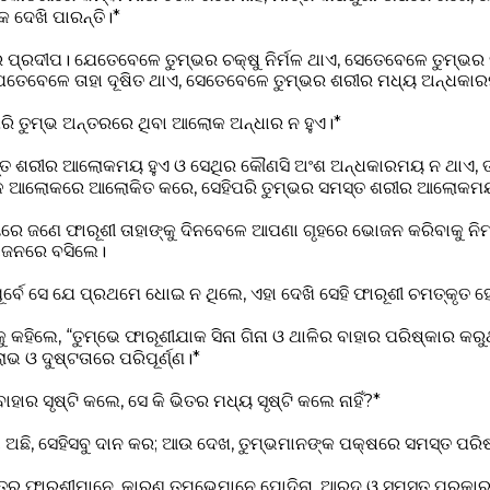
ଦେଖି ପାରନ୍ତି।*
ର ପ୍ରଦୀପ। ଯେତେବେଳେ ତୁମ୍ଭର ଚକ୍ଷୁ ନିର୍ମଳ ଥାଏ, ସେତେବେଳେ ତୁମ୍ଭ
ଯେତେବେଳେ ତାହା ଦୂଷିତ ଥାଏ, ସେତେବେଳେ ତୁମ୍ଭର ଶରୀର ମଧ୍ୟ ଅନ୍ଧକାର
ି ତୁମ୍ଭ ଅନ୍ତରରେ ଥିବା ଆଲୋକ ଅନ୍ଧାର ନ ହୁଏ।*
ସ୍ତ ଶରୀର ଆଲୋକମୟ ହୁଏ ଓ ସେଥିର କୌଣସି ଅଂଶ ଅନ୍ଧକାରମୟ ନ ଥାଏ, ତ
୍ୱଳ ଆଲୋକରେ ଆଲୋକିତ କରେ, ସେହିପରି ତୁମ୍ଭର ସମସ୍ତ ଶରୀର ଆଲୋକମ
ୟରେ ଜଣେ ଫାରୂଶୀ ତାହାଙ୍କୁ ଦିନବେଳେ ଆପଣା ଗୃହରେ ଭୋଜନ କରିବାକୁ ନ
ୋଜନରେ ବସିଲେ।
ପୂର୍ବେ ସେ ଯେ ପ୍ରଥମେ ଧୋଇ ନ ଥିଲେ, ଏହା ଦେଖି ସେହି ଫାରୂଶୀ ଚମତ୍କୃତ 
କୁ କହିଲେ, “ତୁମ୍ଭେ ଫାରୂଶୀଯାକ ସିନା ଗିନା ଓ ଥାଳିର ବାହାର ପରିଷ୍କାର କର
 ଓ ଦୁଷ୍ଟତାରେ ପରିପୂର୍ଣ୍ଣ।*
ାହାର ସୃଷ୍ଟି କଲେ, ସେ କି ଭିତର ମଧ୍ୟ ସୃଷ୍ଟି କଲେ ନାହିଁ?*
ା ଅଛି, ସେହିସବୁ ଦାନ କର; ଆଉ ଦେଖ, ତୁମ୍ଭମାନଙ୍କ ପକ୍ଷରେ ସମସ୍ତ ପରିଷ
ପାତ୍ର ଫାରୂଶୀମାନେ, କାରଣ ତୁମ୍ଭେମାନେ ପୋଦିନା, ଆରୁଦ ଓ ସମସ୍ତ ପ୍ରକ