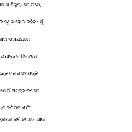
ଆପଣା ବିରୁଦ୍ଧରେ ଉଠେ,
 ସ୍ଥିର ହୋଇ ରହିବ? ମୁଁ
 କାହା ସାହାଯ୍ୟରେ
ତୁମ୍ଭମାନଙ୍କ ନିକଟରେ
ନ୍ତ ତାହାର ସମ୍ପତ୍ତି
 ଯେଉଁ ଅସ୍ତ୍ର ଉପରେ
ିନ୍ନ କରିପକାଏ।”*
ବୁ ଭ୍ରମଣ କରି ଖୋଜେ, ଆଉ