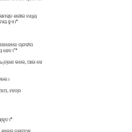
ର ସମସ୍ତ ଶରୀର ମଧ୍ୟ
ମୟ ହୁଏ।*
ାହାହେଲେ ପ୍ରଦୀପ
ୟ ହେବ।”*
ିମନ୍ତ୍ରଣ କଲେ, ଆଉ ସେ
ହେଲେ।
ୁଥାଅ, ମାତ୍ର
୍କୃତ।*
ାର ଶାକର ଦଶମାଂଶ