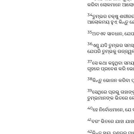
କରିବା ଲୋକମାନେ ଆଲୋକ 
34
ତୁମ୍ଭର ଚକ୍ଷୁ ଶରୀର
ଆଲୋକମୟ ହୁଏ; କିନ୍ତୁ 
35
ଅତଏବ ସାବଧାନ, ଯେପର
36
ଏଣୁ ଯଦି ତୁମ୍ଭର ସମ
ଯେପରି ତୁମ୍ଭକୁ ଉଜ୍ଜ
37
ସେ କଥା କହୁଥିବା ସମ
ଗୃହରେ ପ୍ରବେଶ କରି ଭ
38
କିନ୍ତୁ ଭୋଜନ କରିବା 
39
ସେଥିରେ ପ୍ରଭୁ ତାହାଙ୍
ତୁମ୍ଭମାନଙ୍କ ଭିତରେ ଲୋଭ
40
ହେ ନିର୍ବୋଧମାନେ, ଯେ ବ
41
ବରଂ ଭିତରେ ଯାହା ଯାହ
42
କିନ୍ତୁ ହାୟ, ଦଣ୍ଡର 