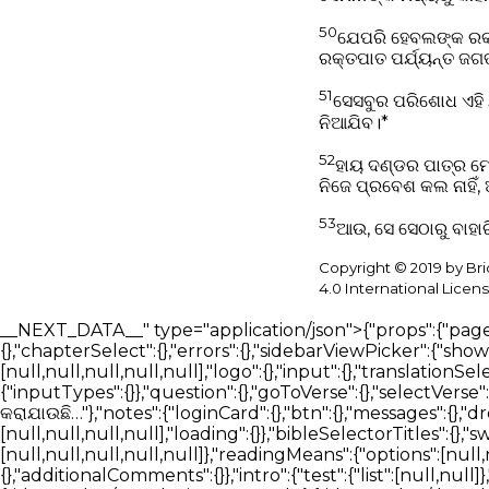
50
ଯେପରି ହେବଲଙ୍କ ରକ୍
ରକ୍ତପାତ ପର୍ଯ୍ୟନ୍ତ ଜ
51
ସେସବୁର ପରିଶୋଧ ଏହି 
ନିଆଯିବ।*
52
ହାୟ ଦଣ୍ଡର ପାତ୍ର ମୋଶ
ନିଜେ ପ୍ରବେଶ କଲ ନାହିଁ
53
ଆଉ, ସେ ସେଠାରୁ ବାହା
Copyright © 2019 by Br
4.0 International Licens
__NEXT_DATA__" type="application/json">{"props":{"pageProps":{"_nextI18Next":{"initialI18nStore":{"or":{"bible":{"page":{"head":{},"bibleReader":{"bookSelect":{},"chapterSelect":{},"errors":{},"sidebarViewPicker":{"showBar":{},"hideBar":{}},"readerTabSection":{"tabList":[null,null,null,null],"searchBlock":{"tabList":[null,null,null,null,null],"logo":{},"input":{},"translationSelector":{"selectTranslationInput":{}},"trendingSearch":{},"loading":{},"messages":{},"introCards":{"navigate":{"inputTypes":{}},"question":{},"goToVerse":{},"selectVerse":{}},"assistant":{"messages":{"start":[null,null,null],"thinking":[null,null,null,null]}},"answering":"ଉତ୍ତର ପ୍ରସ୍ତୁତ କରାଯାଉଛି…"},"notes":{"loginCard":{},"btn":{},"messages":{},"dropdown":{"textFormat":{},"textAlignment":{},"blockTypes":{}},"labels":{}}},"verseOverview":{"tabList":[null,null,null,null],"loading":{}},"bibleSelectorTitles":{},"swipeNavigation":{},"betaFeedback":{"form":{},"feedbackForm":{"experienceRating":{"options":[null,null,null,null,null]},"readingMeans":{"options":[null,null]},"useAssistant":{},"willingToPay":{},"paymentAmount":{},"isEasyToUse":{},"sidebarDistracting":{},"additionalComments":{}},"intro":{"test":{"list":[null,null]},"optional":{"list":[null,null]}}}}}},"nav":{"nav":{"navMenu":[{"id":2,"path":"/bible","icon":"bible"},{"id":1,"path":"/search","icon":"search"},{"id":6,"path":"/download","icon":"download"},{"id":5,"path":"/about","icon":"about"},{"id":5,"path":"/contact","icon":"contact"}],"footerMenu":[{"path":"/"},{"path":"/bible"},{"path":"/give"},{"path":"/technology"},{"path":"/blog"},{"path":"/about"},{"path":"/contact"},{"path":"/privacy-policy"},{"path":"/download"}]}},"common":{"components":{"bookDetailsOverlay":{"excerpt":{},"documentPage":{},"actions":{},"mediaPlayer":{}},"accessibility":{"accordion":{"titles":{}},"navigationPicker":{"arrows":{},"swipe":{}}},"searchBlock":{"logo":{},"input":{"filterHeadings":{},"filters":[{},{},{},{}],"languageFilters":[{},{}],"documents":{},"context":{"types":{}},"publisherSelector":{},"composer":{"menu":"Add","answerStyle":"Answer style","textOnly":"Text only","textOnlyHint":"Plain text answers without interactive cards","mixed":"Mixed","mixedHint":"Text and interactive cards when helpful","effort":{"label":"Answer depth","fast":"Fast","detailed":"Detailed"},"mixedDisabledHint":"Mixed is available in Detailed mode"}},"translationSelector":{"selectTranslationInput":{"placeholder":"ଅନୁବାଦ ଖୋଜନ୍ତୁ"}},"trendingSearch":{},"downloadButtons":{"minOS":{}}},"blogArticleList":{"ctaButton":{}},"timelineSection":{"timelineStatus":{},"ctaButton":{},"timeline":[{"complete":true},{"complete":false,"inProgress":true},{"complete":false},{"complete":false}]},"verseDetail":{"loading":{}},"resultsBlock":{"loading":{},"results":{"locations":{},"answers":{},"similarQuestions":{}},"searchMediaTabSection":{"tabList":[null,null,null,null],"notFound":{"articles":{},"books":{},"docs":{"subMessage":""},"av":{}}},"linkSharingDisabled":{},"errors":{}},"detailsSection":{"techDetails":[{"paragraph":[{},{},{},{}]}],"aboutDetails":[{"paragraph":[{},{},{}]},{"paragraph":[{},{}]}]},"betaSignUp":{"result":{},"buttons":{}},"sidebar":{"tabList":[null,null,null],"userHistoryList":{"introCards":[{}],"loginCard":{},"historyDates":[null,null]},"bookmarksList":{"introCards":[{}],"loginCard":{}}},"mediaCard":{"sources":"ಮೂಲಗಳು"},"userDetailsPopup":{"fontSize":{},"settingsTabs":{"profile":"ପ୍ରୋଫାଇଲ"},"notifications":{"topics":{"general_news":{},"new_features":{},"account_security":{}}},"profile":{"ageRangeLabel":"ବୟସ ପରିସୀମା","denominationLabel":"ସମ୍ପ୍ରଦାୟ","save":"ପ୍ରୋଫାଇଲ ସଂରକ୍ଷଣ 