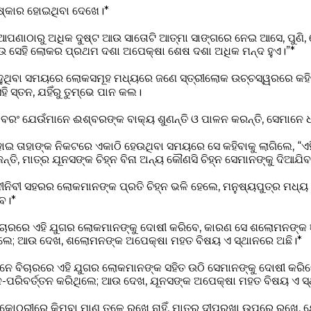
ରିଷ୍କାର ହୋଇଥିବା ଦେଖେ।*
ପଣାଠାରୁ ଅଧିକ ଦୁଷ୍ଟ ଆଉ ସାତୋଟି ଆତ୍ମା ସାଙ୍ଗରେ ନେଇ ଆସେ, ପୁଣି,
ଆଉ ସେହି ଲୋକର ପ୍ରଥମ ଦଶା ଅପେକ୍ଷା ଶେଷ ଦଶା ଅଧିକ ମନ୍ଦ ହୁଏ।”*
ହୁଥିବା ସମୟରେ ଲୋକସମୂହ ମଧ୍ୟରେ ଜଣେ ସ୍ତ୍ରୀଲୋକ ଉଚ୍ଚସ୍ୱରରେ କହିଲା, 
ି ସ୍ତନ, ଯହିଁରୁ ତୁମ୍ଭେ ପାନ କଲ।
ା, ବରଂ ଯେଉଁମାନେ ଈଶ୍ବରଙ୍କ ବାକ୍ୟ ଶୁଣନ୍ତି ଓ ପାଳନ କରନ୍ତି, ସେମାନେ 
 ତାହାଙ୍କ ନିକଟରେ ଏକାଠି ହେଉଥିବା ସମୟରେ ସେ କହିବାକୁ ଲାଗିଲେ, “
ନ୍ତି, ମାତ୍ର ଯୂନସଙ୍କ ଚିହ୍ନ ବିନା ଅନ୍ୟ କୌଣସି ଚିହ୍ନ ସେମାନଙ୍କୁ ଦିଆଯିବ ନ
ନିବୀ ସହରର ଲୋକମାନଙ୍କ ପ୍ରତି ଚିହ୍ନ ଭଳି ହେଲେ, ମନୁଷ୍ୟପୁତ୍ର ମଧ୍ୟ 
େ।*
ିଚାରରେ ଏହି ଯୁଗର ଲୋକମାନଙ୍କୁ ଦୋଷୀ କରିବେ, କାରଣ ସେ ଶଲୋମନଙ୍କ ଜ୍ଞ
ିଥିଲେ; ଆଉ ଦେଖ, ଶଲୋମନଙ୍କ ଅପେକ୍ଷା ମହତ ବିଷୟ ଏ ସ୍ଥାନରେ ଅଛି।*
ନେ ବିଚାରରେ ଏହି ଯୁଗର ଲୋକମାନଙ୍କ ସହିତ ଉଠି ସେମାନଙ୍କୁ ଦୋଷୀ କରି
-ପରିବର୍ତ୍ତନ କରିଥିଲେ; ଆଉ ଦେଖ, ଯୂନସଙ୍କ ଅପେକ୍ଷା ମହତ ବିଷୟ ଏ ସ୍
୍ତ କୋଠରୀରେ କିମ୍ବା ମାଣ ତଳେ ରଖେ ନାହିଁ, ମାତ୍ର ଦୀପରୁଖା ଉପରେ ରଖେ,