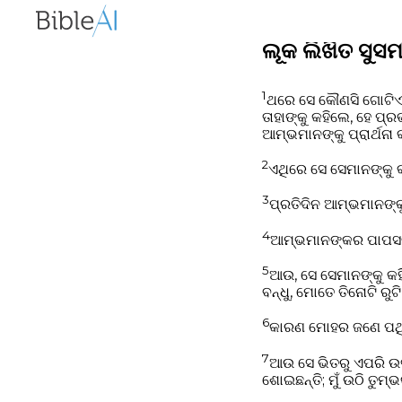
ଲୂକ ଲିଖିତ ସୁସମ
1
ଥରେ ସେ କୌଣସି ଗୋଟିଏ ସ
ତାହାଙ୍କୁ କହିଲେ, ହେ ପ୍
ଆମ୍ଭମାନଙ୍କୁ ପ୍ରାର୍ଥନା 
2
ଏଥିରେ ସେ ସେମାନଙ୍କୁ 
3
ପ୍ରତିଦିନ ଆମ୍ଭମାନଙ୍
4
ଆମ୍ଭମାନଙ୍କର ପାପସବ
5
ଆଉ, ସେ ସେମାନଙ୍କୁ କହି
ବନ୍ଧୁ, ମୋତେ ତିନୋଟି ରୁଟ
6
କାରଣ ମୋହର ଜଣେ ପଥିକ ବ
7
ଆଉ ସେ ଭିତରୁ ଏପରି ଉତ
ଶୋଇଛନ୍ତି; ମୁଁ ଉଠି ତୁମ୍ଭକ