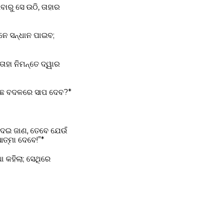
ବାରୁ ସେ ଉଠି, ତାହାର
ାନେ ସନ୍ଧାନ ପାଇବ;
ାହା ନିମନ୍ତେ ଦ୍ୱାର
 ମାଛ ବଦଳରେ ସାପ ଦେବ?*
ଦେଇ ଜାଣ, ତେବେ ଯେଉଁ
ଆତ୍ମା ଦେବେ!”*
ା କହିଲା; ସେଥିରେ