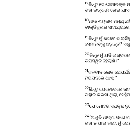
17
କିନ୍ତୁ ସେ ସେମାନଙ୍କ
ତାହା ଉତ୍ସନ୍ନ ହୋଇ ଯାଏ,
18
ଆଉ ଶୟତାନ ମଧ୍ୟ ଯଦି 
ବାଲ୍‌ଜିବୂଲ୍‍ର ସାହାଯ୍ୟ
19
କିନ୍ତୁ ମୁଁ ଯେବେ ବାଲ୍
ସେମାନଙ୍କୁ ଛଡ଼ାନ୍ତି? ଏଣ
20
କିନ୍ତୁ ମୁଁ ଯଦି ଈଶ୍ବ
ଉପସ୍ଥିତ ହେଲାଣି।*
21
ବଳବାନ ଲୋକ ଯେପର୍ଯ୍ୟନ
ନିରାପଦରେ ଥାଏ; *
22
କିନ୍ତୁ ଯେତେବେଳେ ତ
ତାହାର ଭରସା ଥିଲା, ସେହିସ
23
ଯେ ମୋହର ସପକ୍ଷ ନୁହେଁ
24
“ଅଶୁଚି ଆତ୍ମା ଜଣେ ମ
ତାହା ନ ପାଇ କହେ, ମୁଁ ଯେ