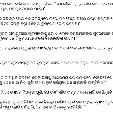
 ମନର ଭାବ ଜାଣି ସେମାନଙ୍କୁ କହିଲେ, “ଯେକୌଣସି ରାଜ୍ୟ ଭାଗ ଭାଗ ହୋଇ 
 ପୁଣି, ଗୃହ ଗୃହ ଉପରେ ପଡ଼େ।*
ବିଭକ୍ତ ହୋଇ ନିଜ ବିରୁଦ୍ଧରେ ଉଠେ, ତାହାହେଲେ ତାହାର ରାଜ୍ୟ କିପ୍ରକାରେ
ରେ ଭୂତମାନଙ୍କୁ ଛଡ଼ାଏ ବୋଲି ତୁମ୍ଭେମାନେ ତ କହୁଅଛ।*
‌ଜିବୂଲ୍‍ର ସାହାଯ୍ୟରେ ଭୂତମାନଙ୍କୁ ଛଡ଼ାଏ, ତେବେ ତୁମ୍ଭମାନଙ୍କ ପୁତ୍ରମାନେ
ୁ ସେମାନେ ହିଁ ତୁମ୍ଭମାନଙ୍କର ବିଚାରକର୍ତ୍ତା ହେବେ। *
ରଙ୍କ ପରାକ୍ରମ ଦ୍ୱାରା ଭୂତମାନଙ୍କୁ ଛଡ଼ାଏ, ତେବେ ତ ଈଶ୍ବରଙ୍କ ରାଜ୍ୟ 
୍ତ ଅସ୍ତ୍ରଶସ୍ତ୍ରରେ ସୁସଜ୍ଜିତ ହୋଇ ଆପଣା ଗଡ଼ ରକ୍ଷା କରେ, ସେପର୍ଯ୍ୟ
ାହାଠାରୁ ଅଧିକ ବଳବାନ ଲୋକ ତାହାକୁ ଆକ୍ରମଣ କରି ଜୟ କରେ, ସେତେବେଳେ
ବୁ ସେ ଛଡ଼ାଇ ନିଏ, ପୁଣି, ତାହାର ଲୁଟ କରିଥିବା ଧନସମ୍ପତ୍ତି ବାଣ୍ଟିନିଏ।*
, ସେ ମୋହର ବିପକ୍ଷ; ପୁଣି, ଯେ ମୋʼ ସହିତ ସଂଗ୍ରହ କରେ ନାହିଁ, ସେ ଛିନ୍ନଭ
ନୁଷ୍ୟଠାରୁ ବାହାରିଯିବା ପରେ ବିଶ୍ରାମ କରିବା ପାଇଁ ଜଳ ନ ଥିବା ସ୍ଥାନ ସ
ଉଁ ଘରୁ ବାହାରି ଆସିଥିଲି, ‘ମୋହର ସେହି ଘରକୁ ଫେରିଯିବି;’ *