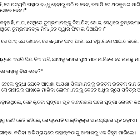
ଛି, ସେ ଯଦ୍ୟପି ତାହାର ବନ୍ଧୁ ହେବାରୁ ଉଠି ନ ଦେବ, ତଥାପି ସେ ଥରକୁଥର ମାଗି
 ସେତେ ଦେବ।*
ୁ କହୁଅଛି, ମାଗ, ସେଥିରେ ତୁମ୍ଭମାନଙ୍କୁ ଦିଆଯିବ; ଖୋଜ, ସେଥିରେ ତୁମ୍ଭେମ
ିରେ ତୁମ୍ଭମାନଙ୍କ ନିମନ୍ତେ ଦ୍ୱାର ଫିଟାଇ ଦିଆଯିବ।*
 ସେ ପାଏ; ଯେ ଖୋଜେ, ସେ ସନ୍ଧାନ ପାଏ; ଆଉ, ଯେ ଦ୍ୱାରରେ ଆଘାତ କରେ, ତ
ୟରେ ଏପରି ପିତା କିଏ ଅଛି, ଯାହାକୁ ତାହାର ପୁଅ ମାଛ ମାଗିଲେ ସେ ତାହାକୁ
ସେ ତାହାକୁ ବିଛା ଦେବ?*
୍ଟ ହେଲେ ସୁଦ୍ଧା ଯେବେ ଆପଣା ଆପଣା ପିଲାମାନଙ୍କୁ ଉତ୍ତମ ଉତ୍ତମ ଦାନ 
୍ତି, ସେ ତାହାଙ୍କ ପାଖରେ ମାଗିବା ଲୋକମାନଙ୍କୁ କେତେ ଅଧିକ ରୂପେ ପବିତ୍ର 
଼ାଉଥିଲେ, ସେହି ଭୂତଟା ଘୁଙ୍ଗା। ଭୂତ ବାହାରିଗଲା ପରେ ଘୁଙ୍ଗା ଲୋକଟି କଥ
ରୁ କେହି କେହି କହିଲେ, ସେ ଭୂତପତି ବାଲ୍‌ଜିବୂଲ୍‍ର ସାହାଯ୍ୟରେ ଭୂତ ଛଡ଼ାଏ।
ରୀକ୍ଷା କରିବା ଅଭିପ୍ରାୟରେ ତାହାଙ୍କଠାରୁ ଆକାଶରୁ ଏକ ଚିହ୍ନ ମାଗିଲେ।