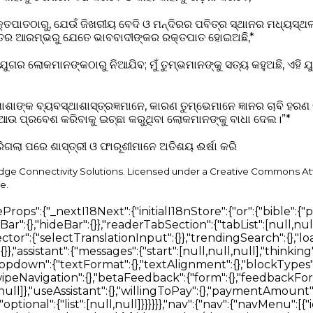
ତପାତଠାରୁ, ଯେଉଁ ଜିଖରୀୟ ବେଦି ଓ ମନ୍ଦିରର ପବିତ୍ର ସ୍ଥାନର ମଧ୍ୟସ୍ଥ
ଗତର ଆରମ୍ଭରୁ ଯେତେ ଭାବବାଦୀଙ୍କର ରକ୍ତପାତ ହୋଇଅଛି,*
ଯୁଗର ଲୋକମାନଙ୍କଠାରୁ ନିଆଯିବ; ମୁଁ ତୁମ୍ଭମାନଙ୍କୁ ସତ୍ୟ କହୁଅଛି, ଏହି
ାଙ୍କ ବ୍ୟବସ୍ଥାଶାସ୍ତ୍ରଜ୍ଞମାନେ, କାରଣ ତୁମ୍ଭେମାନେ ଜ୍ଞାନର ଚାବି ହରଣ
, ଆଉ ପ୍ରବେଶ କରିବାକୁ ଇଚ୍ଛା କରୁଥିବା ଲୋକମାନଙ୍କୁ ବାଧା ଦେଲ।”*
ରିଗଲା ପରେ ଶାସ୍ତ୍ରୀ ଓ ଫାରୂଶୀମାନେ ଅତିଶୟ ଈର୍ଷା କରି
idge Connectivity Solutions. Licensed under a Creative Commons At
e.
କରନ୍ତୁ","signInHint":"ଆପଣଙ୍କ ପ୍ରୋଫାଇଲ ସଂରକ୍ଷଣ କରିବାକୁ ସାଇନ୍ ଇନ୍ କରନ୍ତୁ।","ageRanges":{"under_18":"୧୮ ବର୍ଷରୁ କମ୍","18_24":"୧୮–୨୪","25_34":"୨୫–୩୪","35_44":"୩୫–୪୪","45_54":"୪୫–୫୪","55_64":"୫୫–୬୪","65_plus":"୬୫+"},"denominations":{"non_denominational":"ଅ-ସମ୍ପ୍ରଦାୟିକ","catholic":"କାଥୋଲିକ","protestant":"ପ୍ରୋଟେଷ୍ଟାଣ୍ଟ","orthodox":"ଓର୍ଥୋଡକ୍ସ","anglican":"ଆଙ୍ଗ୍ଲିକାନ","baptist":"ବାପ୍ତିଷ୍ଟ","pentecostal":"ପେଣ୍ଟେକୋଷ୍ଟାଲ","other":"ଅନ୍ୟ","prefer_not_to_say":"କହିବାକୁ ଇଛା ନାହିଁ"}}},"modals":{"notifications":{"empty":{}},"notificationDetail":{},"login":{"providers":{},"placeholders":{},"message":{}},"accountDelete":{},"deleteHistoryItem":{},"deleteNoteItem":{},"deleteTranslation":{},"shareSearchHistory":{},"versionMismatch":{},"sessionExpired":{},"buttons":{"delete":{},"confirm":{},"submit":{}}},"connectivityToast":{},"cookieMessage":{"actions":{}},"seo":{"knowsAbout":[null,null,null,null,null,null,null,null],"faq":{"home":[{},{},{}],"bible":[{},{},{}]}},"chatThread":{"searching":"ପବିତ୍ର ଶାସ୍ତ୍ର ଖୋଜିବାରେ...","answering":"ଉତ୍ତର ଲିଖିତ ହେଉଛି...","placeholder":"ଏକ ପରବର୍ତ୍ତୀ ପ୍ରଶ୍ନ ପଚାରନ୍ତୁ…","send":"ପଠାଅ","actions":{"stop":"ରର୍ଥା","regenerate":"ପୁନର୍ଜାତ","copy":"ନକଲ","retry":"ପୁନରାବୃତ୍ତି"},"errors":{"generic":"କିଛି ଭୁଲ ହୋଇଛି। ଆପଣ ଏହି ପ୍ରଶ୍ନଟି ପୁନର୍ବାର ପ୍ରୟାସ କରିପାରିବେ।","sessionLost":"ଏହି କଥାବାତ୍ତା ସମୟ ସୀମା ପୂରଣ କରିବାରୁ ବଢିଗିଲି। ଦୟାକରି ପୁନର୍ବାର ପଚାରନ୍ତୁ।"}},"localeSwitcher":{"searchPlaceholder":"ଭାଷା ଖୋଜନ୍ତୁ"}}}},"en-US":{"bible":{"page":{"head":{"title":"Bible AI Bible reader with search, books, articles and voice","description":"Read the bible using AI and search books, study plans, articles using your voice"},"bibleReader":{"title":"Bible","bookSelect":{"placeholder":"Select Book"},"chapterSelect":{"placeholder":"Select Chapter"},"errors":{"chapterLoading":"Error loading chapter. Resolving...","offline":"You're offline. Download a Bible translation before going offline to read it here."},"sidebarViewPicker":{"heading":"Select a view","showBar":{"title":"Show Bar","description":"Always show"},"hideBar":{"title":"Hide Bar","description":"Only show when a verse is selected"}},"readerTabSection":{"tabList":["Search","Verses","Notes","Bookmarks"],"searchBlock":{"tabList":["Verses","Articles","Books","Docs","Media"],"heading":"Discover The Most Advanced Bible Search Engine","logo":{"title":"Bible AI Search Engine Logo"},"betaTag":"Beta","input":{"placeholder":"Ask Bible AI"},"translationSelector":{"title":"Translation","selectTranslationInput":{"placeholder":"Select Translation"}},"trendingSearch":{"title":"Explore Trending Searches"},"loading":{"articles":"Loading Articles","books":"Loading Books"},"answering":"Drafting answer…","messages":{"searchError":"An error occurred. Please try again"},"introCards":{"navigate":{"title":"Navigate the bible using {type}","text":"Go to Matthew 1","inputTypes":{"text":"text","voice":"your voice"}},"question":{"title":"Ask any question relevant to the Bible","text":"Who is Jesus and why did he die?"},"goToVerse":{"title":"Go directly to the verses","text":"Click on assistant responses to navigate the Bible"},"selectVerse":{"title":"Select a verse to begin","text":"Click on a verse to show a detailed overview of it"}},"assistant":{"messages":{"error":"Sorry an error occurred, let me try again","cannotCompleteQueryError":"Unable to complete your query, please try again later.","start":["Hi, how can I help?","What's on your mind?","What's your question?"],"thinking":["Thank you. Let me think about that.","I will look for an answer for you.","Great question, give me a few seconds to find the answer","Sure thing. I'll find an answer for you."]}}},"