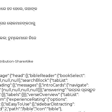
ଳରେ ହତ ହେଲେ, ତାହାଙ୍କ
 ଯୁଗର ଲୋକମାନଙ୍କଠାରୁ
 କଲ; ତୁମ୍ଭେମାନେ ନିଜେ
tribution-ShareAlike
notes":{"addNote":"Add Note","addNoteTitle":"Bible Note","noteTagsTitle":"Note Tags","autosaveMessage":"Notes autosave","firstNoteMessage":"Add your first note","noteTitleInput":"Note title","tagInputPlaceholder":"Press ENTER to add a new tag","editorInputPlaceholderText":"Type your note here...","loginCard":{"text":"To view your Notes, please login or register"},"btn":{"cancel":"Close","edit":"Edit","delete":"Delete"},"messages":{"addNoteTitleError":"Cannot add a note without a title"},"dropdown":{"textFormat":{"normal":"Normal","largeHeading":"Large Heading","smallHeading":"Small Heading","bulletList":"Bullet List","numberedList":"Numbered List","quote":"Quote","codeBlock":"Code Block"},"textAlignment":{"buttonLabel":"Formatting options for text alignment","leftAlign":"Left Align","centerAlign":"Center Align","rightAlign":"Right Align","justifyAlign":"Justify Align","startAlign":"Start Align","endAlign":"End Align","outdent":"Outdent","indent":"Indent"},"blockTypes":{"paragraph":"Normal","h1":"Large Heading","h2":"Small Heading","h3":"Heading","h4":"Heading","h5":"Heading","ol":"Numbered List","ul":"Bulleted List","quote":"Quote","code":"Code Block"}},"labels":{"undo":"Undo","redo":"Redo","formatBold":"Format Bold","formatItalic":"Format Italics","formatUnderline":"Format Underline","formatStrikethrough":"Format Strikethrough","insertLink":"Insert Link","formattingOptions":"Formatting Options","codeLanguage":"Select Code Language"}}},"verseOverview":{"tabList":["Overview","Media","Dictionary","Commentary"],"lowQualityMessage":"The below results may not contain direct answers to your selected verse.","noVerseCommentaryMessage":"No Commentary found for the selected verse. Please try selecting a wider range of verses.","noVerseDictionaryMessage":"No Dictionary definitions found for the selected verse. Please try selecting a wider range of verses.","noVerseMediaMessage":"No Media found for the selected verse. Please try selecting a wider range of verses.","loading":{"commentary":"Loading Commentary","dictionary":"Loading Dictionary"},"dictionaries":"Dictionaries","encyclopedias":"Encyclopedias"},"bibleSelectorTitles":{"books":"Books","chapters":"Chapters","verses":"Verses"},"swipeNavigation":{"prev":"Prev","swipe":"SWIPE","next":"Next"},"betaFeedback":{"title":"Beta Feedback","description":"We are constantly improving our Bible AI. Please share your feedback with us.","form":{"title":"Beta Feedback Form"},"feedbackForm":{"description":" ","experienceRating":{"title":"How would you rate your Bible experience so far?","options":["1 - Poor","2 - Fair","3 - Good","4 - Very Good","5 - Excellent"]},"readingMeans":{"title":"What is your primary method of reading the Bible?","options":["Digitally (Bible apps)","Physic