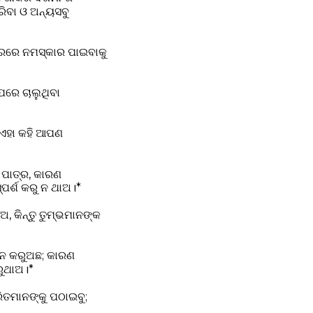
ିବା ଓ ଅନ୍ୟସବୁ
ାରରେ ନମସ୍କାର ପାଇବାକୁ
ପରେ ଚାଲୁଥିବା
, ଏହା କହି ଆପଣ
 ପାତ୍ର, କାରଣ
ପର୍ଶ କରୁ ନ ଥାଅ।*
, କିନ୍ତୁ ତୁମ୍ଭମାନଙ୍କ
ଦନ କରୁଅଛ; କାରଣ
ରୁଥାଅ।*
ିତମାନଙ୍କୁ ପଠାଇବୁ;