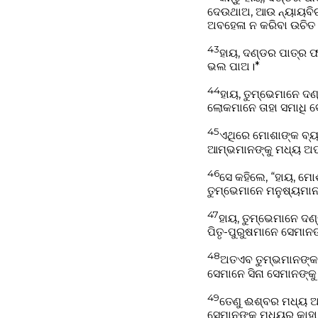
ଦେଉଥାଅ, ଆଉ ନ୍ୟାୟବିଚା
ଅବହେଳା ନ କରିବା ଉଚିତ
43
ହାୟ, ଦଣ୍ଡର ପାତ୍ର 
ଭଲ ପାଅ।*
44
ହାୟ, ତୁମ୍ଭେମାନେ ଦଣ
ଲୋକମାନେ ତାହା ସମାଧି ବୋଲ
45
ଏଥିରେ ମୋଶାଙ୍କ ବ୍ୟବ
ଆମ୍ଭମାନଙ୍କୁ ମଧ୍ୟ ଅପ
46
ସେ କହିଲେ, “ହାୟ, ମୋ
ତୁମ୍ଭେମାନେ ମନୁଷ୍ୟମାନଙ
47
ହାୟ, ତୁମ୍ଭେମାନେ ଦଣ
ପିତୃ-ପୁରୁଷମାନେ ସେମାନ
48
ଅତଏବ ତୁମ୍ଭମାନଙ୍କ 
ସେମାନେ ସିନା ସେମାନଙ୍କ
49
ତେଣୁ ଈଶ୍ବର ମଧ୍ୟ ଆପ
ସେମାନଙ୍କ ମଧ୍ୟରୁ କାହା 