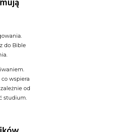
ymują
gowania.
z do Bible
ia.
kiwaniem.
 co wspiera
ezależnie od
ć studium.
ników