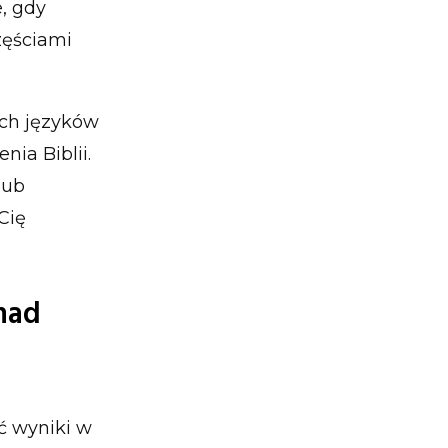
, gdy
zęściami
ych języków
nia Biblii.
lub
Cię
 nad
ć wyniki w