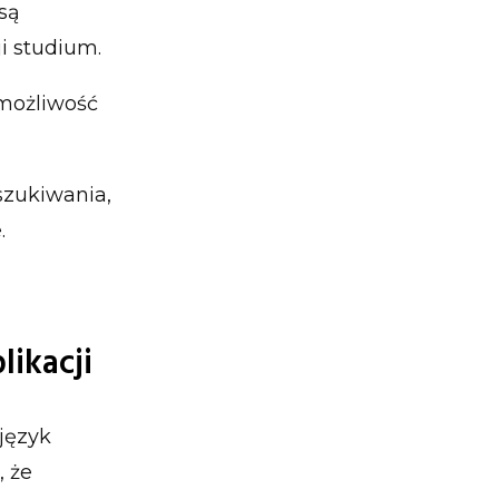
są
i studium.
 możliwość
szukiwania,
.
likacji
język
, że