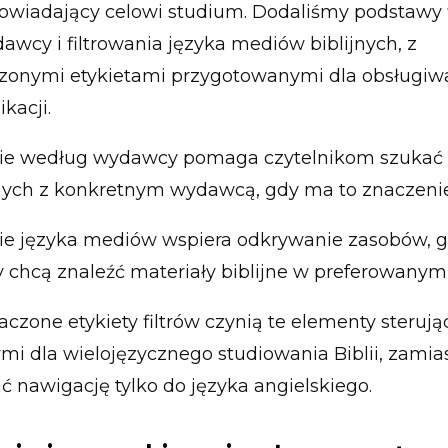
owiadający celowi studium. Dodaliśmy podstawy f
wcy i filtrowania języka mediów biblijnych, z
zonymi etykietami przygotowanymi dla obsługi
kacji.
nie według wydawcy pomaga czytelnikom szukać
ych z konkretnym wydawcą, gdy ma to znaczenie
nie języka mediów wspiera odkrywanie zasobów, 
y chcą znaleźć materiały biblijne w preferowanym
czone etykiety filtrów czynią te elementy sterują
ymi dla wielojęzycznego studiowania Biblii, zamia
ć nawigację tylko do języka angielskiego.