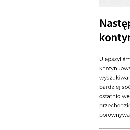
Następ
konty
Ulepszyliśm
kontynuowan
wyszukiwani
bardziej sp
ostatnio we
przechodzi
porównywani