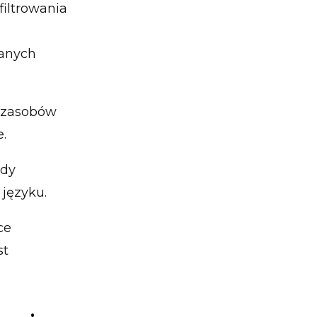
iltrowania
wanych
 zasobów
.
gdy
 języku.
ce
st