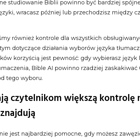
ne studiowanie Biblii powinno być bardziej spójne
ęzyki, wracasz później lub przechodzisz między c
śmy również kontrole dla wszystkich obsługiwan
w tym dotyczące działania wyborów języka tłumacze
ików korzyścią jest pewność: gdy wybierasz język 
umaczenia, Bible AI powinno rzadziej zaskakiwać 
od tego wyboru.
dają czytelnikom większą kontrolę
 znajdują
ie jest najbardziej pomocne, gdy możesz zawęzi