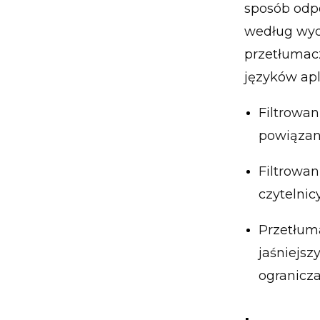
sposób odp
według wyda
przetłumac
języków apli
Filtrowa
powiązan
Filtrowa
czytelnic
Przetłuma
jaśniejsz
ogranicza