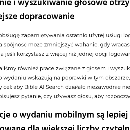
ie i wyszukiwanie głosowe otrz
iejsze dopracowanie
bsługę zapamiętywania ostatnio użytej usługi lo
a spójność może zmniejszyć wahanie, gdy wracas
a jeśli korzystasz z więcej niż jednej opcji logowan
liśmy również prace związane z głosem i wyszu
o wydaniu wskazują na poprawki w tym obszarze,
y cel: aby Bible AI Search działało niezawodnie ni
pisujesz pytanie, czy używasz głosu, aby rozpoczą
cje o wydaniu mobilnym są lepiej
owane dla większej liczby czytel