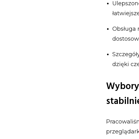
Ulepszone
łatwiejsz
Obsługa 
dostosow
Szczegół
dzięki cz
Wybory 
stabilni
Pracowaliśm
przeglądarki