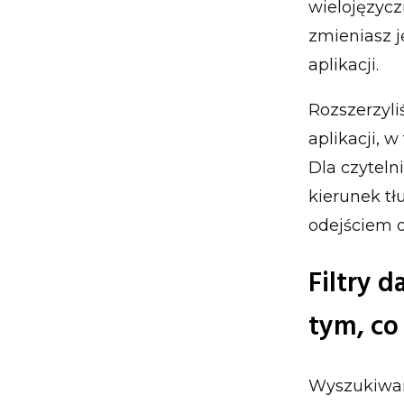
wielojęzycz
zmieniasz j
aplikacji.
Rozszerzyli
aplikacji, 
Dla czyteln
kierunek tł
odejściem 
Filtry 
tym, co
Wyszukiwan