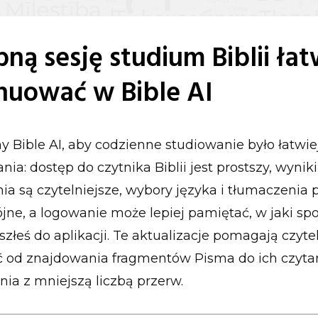
ną sesję studium Biblii łat
nuować w Bible AI
y Bible AI, aby codzienne studiowanie było łatwie
ia: dostęp do czytnika Biblii jest prostszy, wyniki
a są czytelniejsze, wybory języka i tłumaczenia 
ójne, a logowanie może lepiej pamiętać, w jaki sp
szłeś do aplikacji. Te aktualizacje pomagają czyt
ć od znajdowania fragmentów Pisma do ich czytan
a z mniejszą liczbą przerw.