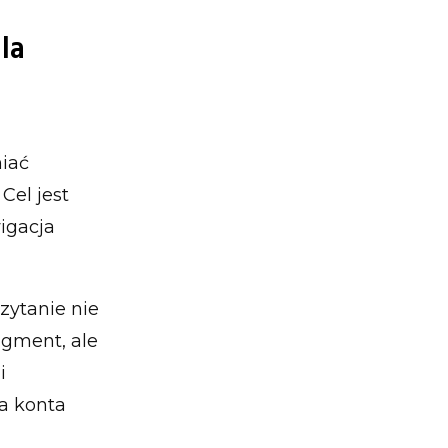
la
iać
Cel jest
wigacja
zytanie nie
agment, ale
i
a konta