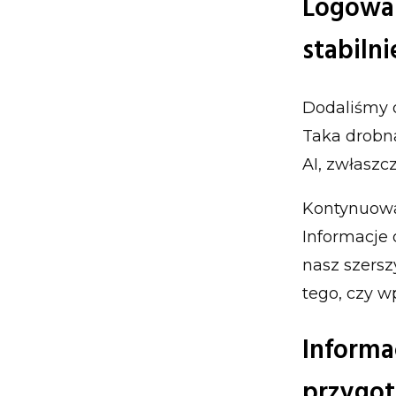
Logowan
stabiln
Dodaliśmy o
Taka drobn
AI, zwłaszcz
Kontynuowa
Informacje 
nasz szersz
tego, czy w
Informa
przygot