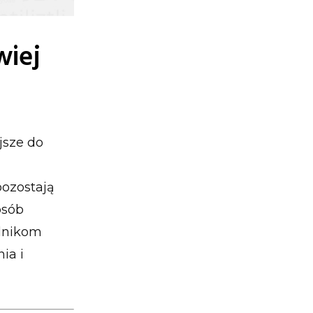
wiej
jsze do
pozostają
osób
elnikom
ia i