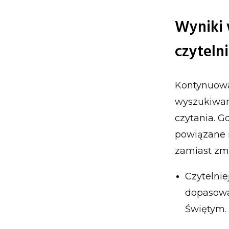
Wyniki 
czytelni
Kontynuowa
wyszukiwan
czytania. G
powiązane 
zamiast zm
Czytelni
dopasowa
Świętym.