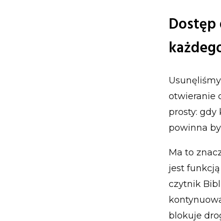
Dostęp d
każdeg
Usunęliśmy
otwieranie c
prosty: gdy 
powinna by
Ma to znacz
jest funkc
czytnik Bib
kontynuować
blokuje dro