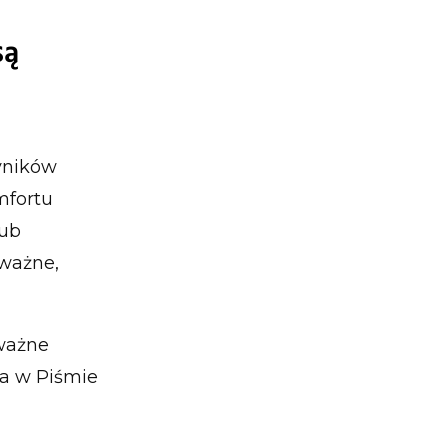
są
yników
mfortu
lub
ważne,
ważne
a w Piśmie