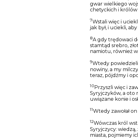
gwar wielkiego wojs
chetyckich i królów
7
Wstali więc i ucie
jak był, i uciekli, a
8
A gdy trędowaci dot
stamtąd srebro, złot
namiotu,
również
wy
9
Wtedy powiedzieli
nowiny, a my milczy
teraz, pójdźmy i o
10
Przyszli więc i za
Syryjczyków, a oto 
uwiązane konie i osł
11
Wtedy zawołał on 
12
Wówczas król wsta
Syryjczycy: wiedzą,
miasta, pojmiemy ic