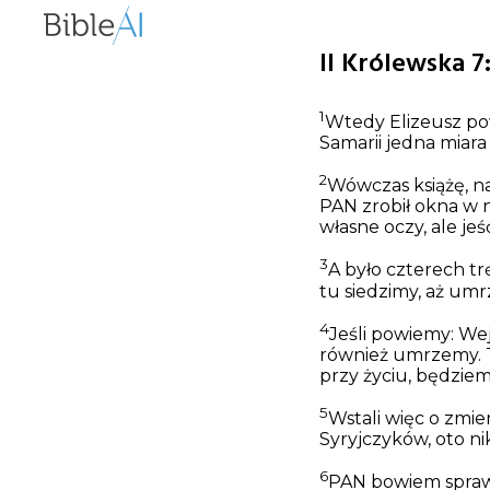
II Królewska 7
1
Wtedy Elizeusz pow
Samarii jedna miara
2
Wówczas książę, na
PAN zrobił okna w n
własne oczy, ale jeś
3
A było czterech t
tu siedzimy, aż um
4
Jeśli powiemy: Wej
również umrzemy. T
przy życiu, będziemy
5
Wstali więc o zmie
Syryjczyków, oto ni
6
PAN bowiem sprawił