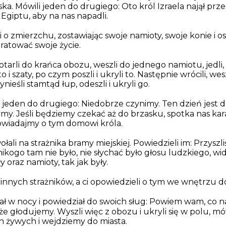
ka. Mówili jeden do drugiego: Oto król Izraela najął pr
 Egiptu, aby na nas napadli.
kli o zmierzchu, zostawiając swoje namioty, swoje konie
i
os
by ratować swoje życie.
arli do krańca obozu, weszli do jednego namiotu, jedli, pi
o i szaty, po czym poszli i ukryli to. Następnie wrócili, we
nieśli stamtąd
łup
, odeszli i ukryli
go
.
 jeden do drugiego: Niedobrze czynimy. Ten dzień jest 
my. Jeśli będziemy czekać aż do brzasku, spotka nas kar
powiadajmy o tym domowi króla.
wołali na strażnika bramy miejskiej. Powiedzieli im: Przys
nikogo tam nie było, nie słychać było głosu ludzkiego, wid
y oraz namioty, tak jak były.
innych strażników, a ci opowiedzieli o tym we wnętrzu d
ł w nocy i powiedział do swoich sług: Powiem wam, co n
 że głodujemy. Wyszli więc z obozu i ukryli się w polu, m
h żywych i wejdziemy do miasta.