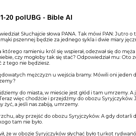
:1-20 polUBG - Bible AI
iedział: Słuchajcie słowa PANA. Tak mówi PAN: Jutro o 
 mąki pszennej będzie za jednego sykla i dwie miary jęc
 którego ramieniu król się wspierał, odezwał się do męż
iebie, czy mogłoby tak się stać? Odpowiedział mu: Oto 
ć z tego nie będziesz.
rędowatych mężczyzn u wejścia bramy. Mówili oni jeden 
rzemy?
dziemy do miasta, w mieście jest głód i tam umrzemy. A j
eraz więc chodźcie i przejdźmy do obozu Syryjczyków. J
 żyć, a jeśli nas zabiją, umrzemy.
rzchu, aby przejść do obozu Syryjczyków. A gdy dotarli
kogo tam nie było.
, że w obozie Syryjczyków słychać było turkot rydwanów