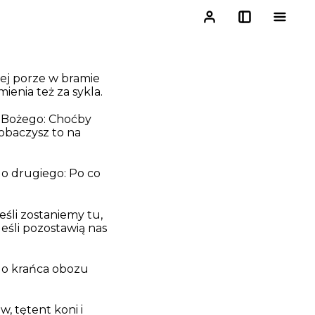
tej porze w bramie
zmienia
też
za sykla.
a Bożego: Choćby
zobaczysz to na
do drugiego: Po co
eśli zostaniemy tu,
eśli pozostawią nas
 do krańca obozu
, tętent koni i