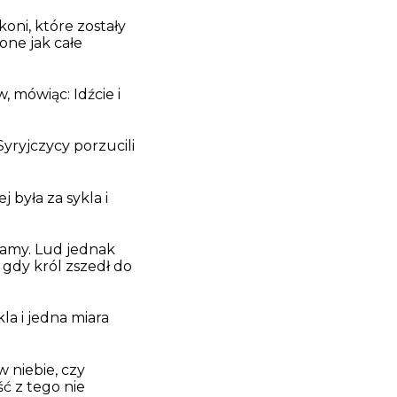
oni, które zostały
one jak całe
 mówiąc: Idźcie i
Syryjczycy porzucili
 była za sykla i
amy. Lud jednak
 gdy król zszedł do
kla i jedna miara
 niebie, czy
ść z tego nie