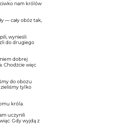
zeciwko nam królów
ły — cały obóz tak,
li, wynieśli
szli do drugiego
dniem dobrej
a. Chodźcie więc
zliśmy do obozu
zieliśmy tylko
omu króla.
am uczynili
ówiąc: Gdy wyjdą z