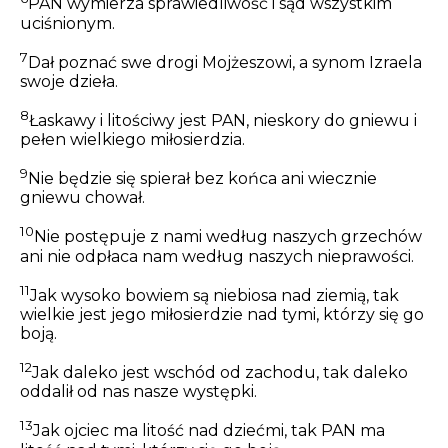
PAN wymierza sprawiedliwość i sąd wszystkim
uciśnionym.
7
Dał poznać swe drogi Mojżeszowi, a synom Izraela
swoje dzieła.
8
Łaskawy i litościwy jest PAN, nieskory do gniewu i
pełen
wielkiego miłosierdzia.
9
Nie będzie się spierał bez końca ani wiecznie
gniewu
chował.
10
Nie postępuje z nami według naszych grzechów
ani nie odpłaca nam według naszych nieprawości.
11
Jak wysoko bowiem są niebiosa nad ziemią,
tak
wielkie
jest
jego miłosierdzie nad tymi, którzy się go
boją.
12
Jak daleko jest wschód od zachodu,
tak
daleko
oddalił od nas nasze występki.
13
Jak ojciec ma litość nad dziećmi, tak PAN ma