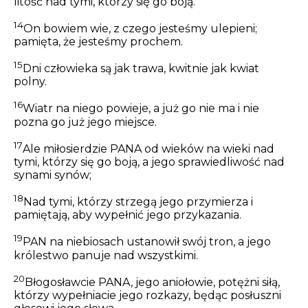
litość nad tymi, którzy się go boją.
14
On bowiem wie, z czego jesteśmy ulepieni;
pamięta, że jesteśmy prochem.
15
Dni człowieka są jak trawa, kwitnie jak kwiat
polny.
16
Wiatr na niego powieje, a już go nie ma i nie
pozna go już jego miejsce.
17
Ale miłosierdzie PANA od wieków na wieki nad
tymi, którzy się go boją, a jego sprawiedliwość nad
synami synów;
18
Nad tymi
, którzy strzegą jego przymierza i
pamiętają, aby wypełnić jego przykazania.
19
PAN na niebiosach ustanowił
swój
tron, a jego
królestwo panuje nad wszystkimi.
20
Błogosławcie PANA, jego aniołowie, potężni siłą,
którzy wypełniacie jego rozkazy, będąc posłuszni