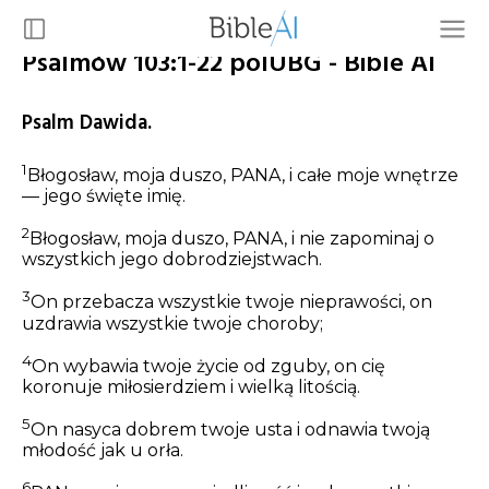
Psalmów 103:1-22 polUBG - Bible AI
Psalm Dawida.
1
Błogosław, moja duszo, PANA, i całe moje wnętrze
— jego święte imię.
2
Błogosław, moja duszo, PANA, i nie zapominaj o
wszystkich jego dobrodziejstwach.
3
On przebacza wszystkie twoje nieprawości, on
uzdrawia wszystkie twoje choroby;
4
On wybawia twoje życie od zguby, on cię
koronuje miłosierdziem i wielką litością.
5
On nasyca dobrem twoje usta i odnawia twoją
młodość jak u orła.
6