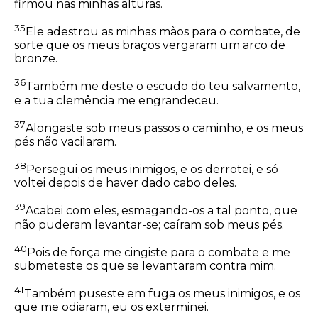
firmou nas minhas alturas.
35
Ele adestrou as minhas mãos para o combate, de
sorte que os meus braços vergaram um arco de
bronze.
36
Também me deste o escudo do teu salvamento,
e a tua clemência me engrandeceu.
37
Alongaste sob meus passos o caminho, e os meus
pés não vacilaram.
38
Persegui os meus inimigos, e os derrotei, e só
voltei depois de haver dado cabo deles.
39
Acabei com eles, esmagando-os a tal ponto, que
não puderam levantar-se; caíram sob meus pés.
40
Pois de força me cingiste para o combate e me
submeteste os que se levantaram contra mim.
41
Também puseste em fuga os meus inimigos, e os
que me odiaram, eu os exterminei.