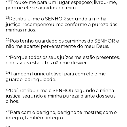
20
Trouxe-me para um lugar espaçoso; livrou-me,
porque ele se agradou de mim.
21
Retribuiu-me o SENHOR segundo a minha
justiça, recompensou-me conforme a pureza das
minhas mãos.
22
Pois tenho guardado os caminhos do SENHOR e
não me apartei perversamente do meu Deus.
23
Porque todos os seus juízos me estão presentes,
e dos seus estatutos não me desviei.
24
Também fui inculpável para com ele e me
guardei da iniqüidade.
25
Daí, retribuir-me o SENHOR segundo a minha
justiça, segundo a minha pureza diante dos seus
olhos.
26
Para com o benigno, benigno te mostras; com o
íntegro, também íntegro.