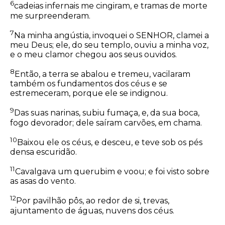
6
cadeias infernais me cingiram, e tramas de morte
me surpreenderam.
7
Na minha angústia, invoquei o SENHOR, clamei a
meu Deus; ele, do seu templo, ouviu a minha voz,
e o meu clamor chegou aos seus ouvidos.
8
Então, a terra se abalou e tremeu, vacilaram
também os fundamentos dos céus e se
estremeceram, porque ele se indignou.
9
Das suas narinas, subiu fumaça, e, da sua boca,
fogo devorador; dele saíram carvões, em chama.
10
Baixou ele os céus, e desceu, e teve sob os pés
densa escuridão.
11
Cavalgava um querubim e voou; e foi visto sobre
as asas do vento.
12
Por pavilhão pôs, ao redor de si, trevas,
ajuntamento de águas, nuvens dos céus.