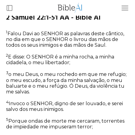
2 Samuel 22:1-51 AA - Bible AI
1
Falou Davi ao SENHOR as palavras deste cântico,
no dia em que o SENHOR o livrou das mãos de
todos os seus inimigos e das mãos de Saul.
2
E disse: O SENHOR é a minha rocha, a minha
cidadela, o meu libertador;
3
o meu Deus, o meu rochedo em que me refugio;
o meu escudo, a força da minha salvação, o meu
baluarte e o meu refúgio. Ó Deus, da violência tu
me salvas.
4
Invoco o SENHOR, digno de ser louvado, e serei
salvo dos meus inimigos.
5
Porque ondas de morte me cercaram, torrentes
de impiedade me impuseram terror;