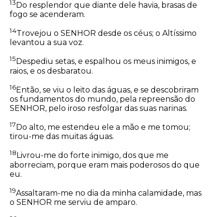
13
Do resplendor que diante dele havia, brasas de
fogo se acenderam.
14
Trovejou o SENHOR desde os céus; o Altíssimo
levantou a sua voz.
15
Despediu setas, e espalhou os meus inimigos, e
raios, e os desbaratou.
16
Então, se viu o leito das águas, e se descobriram
os fundamentos do mundo, pela repreensão do
SENHOR, pelo iroso resfolgar das suas narinas.
17
Do alto, me estendeu ele a mão e me tomou;
tirou-me das muitas águas.
18
Livrou-me do forte inimigo, dos que me
aborreciam, porque eram mais poderosos do que
eu.
19
Assaltaram-me no dia da minha calamidade, mas
o SENHOR me serviu de amparo.