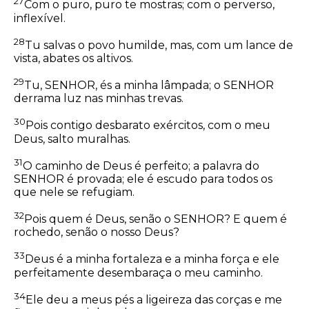
27
Com o puro, puro te mostras; com o perverso,
inflexível.
28
Tu salvas o povo humilde, mas, com um lance de
vista, abates os altivos.
29
Tu, SENHOR, és a minha lâmpada; o SENHOR
derrama luz nas minhas trevas.
30
Pois contigo desbarato exércitos, com o meu
Deus, salto muralhas.
31
O caminho de Deus é perfeito; a palavra do
SENHOR é provada; ele é escudo para todos os
que nele se refugiam.
32
Pois quem é Deus, senão o SENHOR? E quem é
rochedo, senão o nosso Deus?
33
Deus é a minha fortaleza e a minha força e ele
perfeitamente desembaraça o meu caminho.
34
Ele deu a meus pés a ligeireza das corças e me