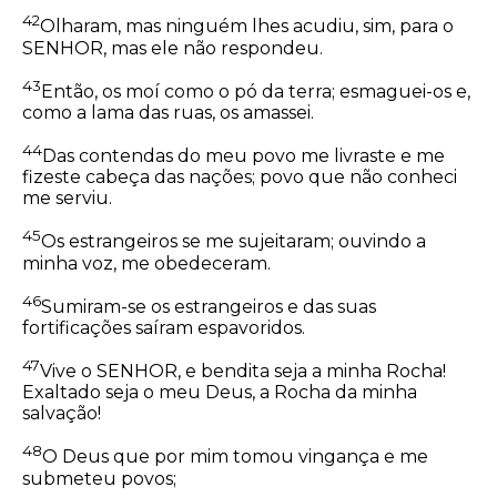
42
Olharam, mas ninguém lhes acudiu, sim, para o
SENHOR, mas ele não respondeu.
43
Então, os moí como o pó da terra; esmaguei-os e,
como a lama das ruas, os amassei.
44
Das contendas do meu povo me livraste e me
fizeste cabeça das nações; povo que não conheci
me serviu.
45
Os estrangeiros se me sujeitaram; ouvindo a
minha voz, me obedeceram.
46
Sumiram-se os estrangeiros e das suas
fortificações saíram espavoridos.
47
Vive o SENHOR, e bendita seja a minha Rocha!
Exaltado seja o meu Deus, a Rocha da minha
salvação!
48
O Deus que por mim tomou vingança e me
submeteu povos;