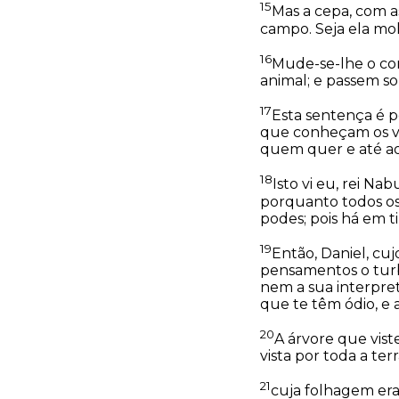
15
Mas a cepa, com as
campo. Seja ela mol
16
Mude-se-lhe o cor
animal; e passem so
17
Esta sentença é p
que conheçam os vi
quem quer e até ao
18
Isto vi eu, rei Na
porquanto todos os
podes; pois há em ti
19
Então, Daniel, cu
pensamentos o turba
nem a sua interpre
que te têm ódio, e a
20
A árvore que vist
vista por toda a terr
21
cuja folhagem era