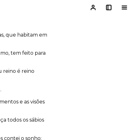
as, que habitam em
imo, tem feito para
u reino é reino
.
mentos e as visões
ça todos os sábios
es contei o sonho;