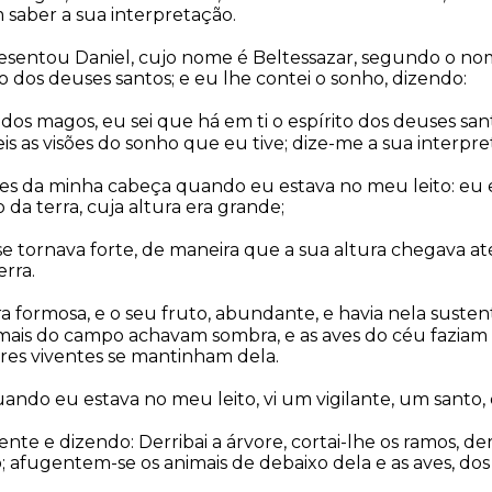
 saber a sua interpretação.
resentou Daniel, cujo nome é Beltessazar, segundo o n
to dos deuses santos; e eu lhe contei o sonho, dizendo:
 dos magos, eu sei que há em ti o espírito dos deuses s
l; eis as visões do sonho que eu tive; dize-me a sua interpr
ões da minha cabeça quando eu estava no meu leito: eu 
da terra, cuja altura era grande;
 se tornava forte, de maneira que a sua altura chegava até
erra.
a formosa, e o seu fruto, abundante, e havia nela susten
imais do campo achavam sombra, e as aves do céu faziam
eres viventes se mantinham dela.
ndo eu estava no meu leito, vi um vigilante, um santo, 
e e dizendo: Derribai a árvore, cortai-lhe os ramos, derr
o; afugentem-se os animais de debaixo dela e as aves, dos