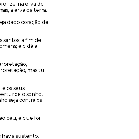
 bronze, na erva do
is, a erva da terra.
eja dado coração de
 santos; a fim de
omens; e o dá a
terpretação,
erpretação, mas tu
 e os seus
 perturbe o sonho,
ho seja contra os
ao céu, e que foi
 havia sustento,