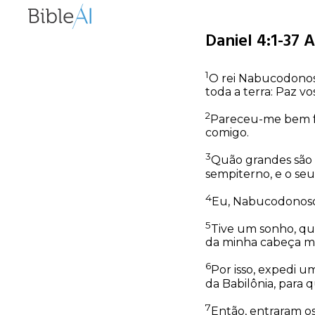
Daniel 4:1-37 A
1
O rei Nabucodonos
toda a terra: Paz vo
2
Pareceu-me bem faz
comigo.
3
Quão grandes são o
sempiterno, e o se
4
Eu, Nabucodonosor
5
Tive um sonho, qu
da minha cabeça m
6
Por isso, expedi u
da Babilônia, para 
7
Então, entraram os 