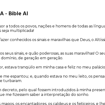
A - Bible AI
or a todos os povos, nações e homens de todas as língu
s seja multiplicada!
er conhecidos os sinais e maravilhas que Deus, o Altíss
s seus sinais, e quão poderosas, as suas maravilhas! O se
u domínio, de geração em geração.
, estava tranqüilo em minha casa e feliz no meu palácio
e me espantou; e, quando estava no meu leito, os pensa
e turbaram.
m decreto, pelo qual fossem introduzidos à minha presen
que me fizessem saber a interpretação do sonho.
magos, os encantadores, os caldeus e os feiticeiros, e lh