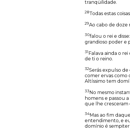
tranqüilidade.
28
Todas estas coisa
29
Ao cabo de doze m
30
falou o rei e dis
grandioso poder e 
31
Falava ainda o re
de ti o reino.
32
Serás expulso de 
comer ervas como os
Altíssimo tem domí
33
No mesmo instant
homens e passou a 
que lhe cresceram o
34
Mas ao fim daquel
entendimento, e eu 
domínio é sempiter