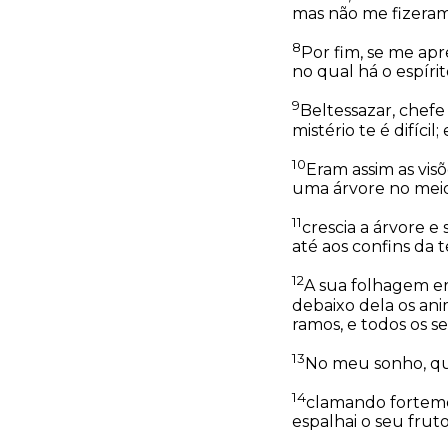
mas não me fizeram
8
Por fim, se me ap
no qual há o espíri
9
Beltessazar, chefe
mistério te é difíci
10
Eram assim as vis
uma árvore no meio 
11
crescia a árvore e
até aos confins da t
12
A sua folhagem er
debaixo dela os an
ramos, e todos os s
13
No meu sonho, qua
14
clamando fortement
espalhai o seu frut