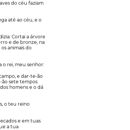
aves do céu faziam
ega até ao céu, e o
zia: Cortai a árvore
erro e de bronze, na
 os animais do
ra o rei, meu senhor:
campo, e dar-te-ão
e-ão sete tempos
o dos homens e o dá
, o teu reino
 pecados e em tuas
ue a tua