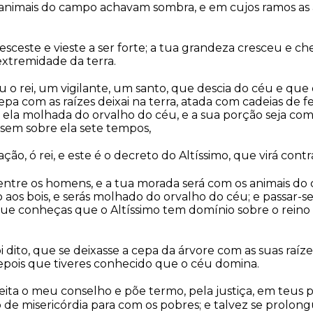
 animais do campo achavam sombra, e em cujos ramos as 
cresceste e vieste a ser forte; a tua grandeza cresceu e ch
extremidade da terra.
 o rei, um vigilante, um santo, que descia do céu e que di
cepa com as raízes deixai na terra, atada com cadeias de f
 ela molhada do orvalho do céu, e a sua porção seja com
sem sobre ela sete tempos,
ação, ó rei, e este é o decreto do Altíssimo, que virá cont
entre os homens, e a tua morada será com os animais do 
aos bois, e serás molhado do orvalho do céu; e passar-s
 que conheças que o Altíssimo tem domínio sobre o rein
 dito, que se deixasse a cepa da árvore com as suas raízes
depois que tiveres conhecido que o céu domina.
aceita o meu conselho e põe termo, pela justiça, em teus
 de misericórdia para com os pobres; e talvez se prolong