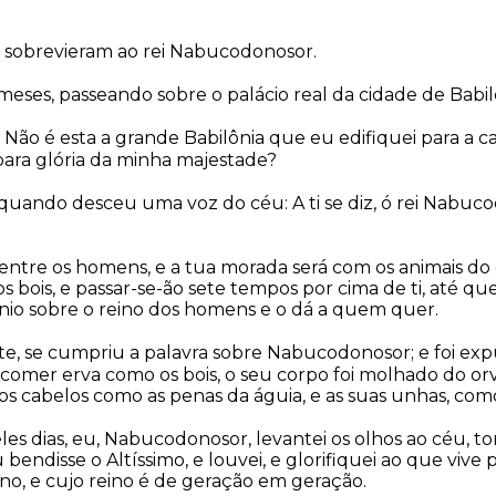
s sobrevieram ao rei Nabucodonosor.
eses, passeando sobre o palácio real da cidade de Babil
se: Não é esta a grande Babilônia que eu edifiquei para a 
para glória da minha majestade?
i quando desceu uma voz do céu: A ti se diz, ó rei Nabuc
entre os homens, e a tua morada será com os animais do 
 bois, e passar-se-ão sete tempos por cima de ti, até q
nio sobre o reino dos homens e o dá a quem quer.
e, se cumpriu a palavra sobre Nabucodonosor; e foi exp
comer erva como os bois, o seu corpo foi molhado do orv
s cabelos como as penas da águia, e as suas unhas, como
es dias, eu, Nabucodonosor, levantei os olhos ao céu, to
bendisse o Altíssimo, e louvei, e glorifiquei ao que vive 
no, e cujo reino é de geração em geração.