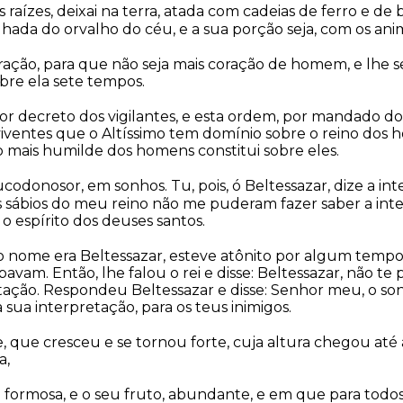
 raízes, deixai na terra, atada com cadeias de ferro e de
hada do orvalho do céu, e a sua porção seja, com os anima
ação, para que não seja mais coração de homem, e lhe s
bre ela sete tempos.
or decreto dos vigilantes, e esta ordem, por mandado dos
ventes que o Altíssimo tem domínio sobre o reino dos h
 mais humilde dos homens constitui sobre eles.
bucodonosor, em sonhos. Tu, pois, ó Beltessazar, dize a in
 sábios do meu reino não me puderam fazer saber a int
 o espírito dos deuses santos.
jo nome era Beltessazar, esteve atônito por algum tempo,
vam. Então, lhe falou o rei e disse: Beltessazar, não te
tação. Respondeu Beltessazar e disse: Senhor meu, o son
 sua interpretação, para os teus inimigos.
e, que cresceu e se tornou forte, cuja altura chegou até 
a,
 formosa, e o seu fruto, abundante, e em que para todos