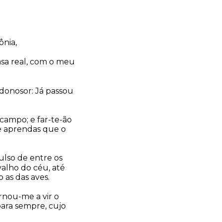
ônia,
casa real, com o meu
odonosor: Já passou
campo; e far-te-ão
ue aprendas que o
ulso de entre os
alho do céu, até
 as das aves.
rnou-me a vir o
para sempre, cujo