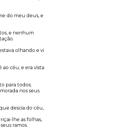
ome do meu deus, e
antos, e nenhum
etação.
estava olhando e vi
 ao céu; e era vista
to para todos;
 morada nos seus
que descia do céu,
içai-lhe as folhas,
 seus ramos.