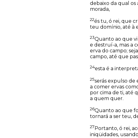
debaixo da qual os
morada,
22
és tu, ó rei, que 
teu domínio, até à 
23
Quanto ao que viu
e destruí-a, mas a 
erva do campo; seja
campo, até que pas
24
esta é a interpret
25
serás expulso de 
a comer ervas como 
por cima de ti, até
a quem quer.
26
Quanto ao que foi
tornará a ser teu, 
27
Portanto, ó rei, 
iniqüidades, usando