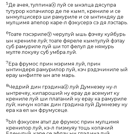
5
Де ачея, тулпина
ⓧ
луй се ынэлца дясупра
тутурор копачилор де пе кымп, кренӂиле и се
ынмулцисерэ ши рамуриле и се ынтиндяу де
мулцимя апелор каре-л фэкусерэ сэ дя лэстарь.
6
Тоате пэсэриле
ⓨ
черулуй ышь фэчяу куйбурь
ын кренӂиле луй; тоате фяреле кымпулуй фэтау
суб рамуриле луй ши тот фелул де нямурь
мулте локуяу суб умбра луй.
7
Ера фрумос прин мэримя луй, прин
ынтиндеря рамурилор луй, кэч рэдэчиниле ый
ерау ынфипте ын апе марь.
8
Чедрий дин грэдина
ⓩ
луй Думнезеу ну-л
ынтречяу, кипароший ну ерау де асемуит ку
кренӂиле луй ши платаний ну ерау ка рамуриле
луй; ничун копак дин грэдина луй Думнезеу ну
ера ка ел ын фрумусеце.
9
Ыл фэкусем атыт де фрумос прин мулцимя
кренӂилор луй, кэ-л пизмуяу тоць копачий
Еденулуй, каре се афлау ын грэдина луй