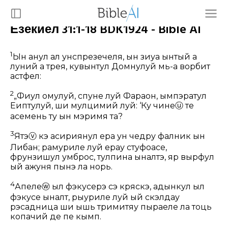
Езекиел 31:1-18 BDK1924 - Bible AI
1
Ын анул ал унспрезечеля, ын зиуа ынтый а
луний а трея, кувынтул Домнулуй мь-а ворбит
астфел:
2
„Фиул омулуй, спуне луй Фараон, ымпэратул
Еӂиптулуй, ши мулцимий луй: ‘Ку чине
ⓤ
те
асемень ту ын мэримя та?
3
Ятэ
ⓥ
кэ асириянул ера ун чедру фалник ын
Либан; рамуриле луй ерау стуфоасе,
фрунзишул умброс, тулпина ыналтэ, яр вырфул
ый ажунӂя пынэ ла норь.
4
Апеле
ⓦ
ыл фэкусерэ сэ кряскэ, адынкул ыл
фэкусе ыналт, рыуриле луй ый скэлдау
рэсадница ши ышь тримитяу пыраеле ла тоць
копачий де пе кымп.