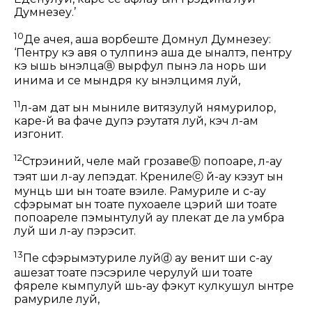
Думнезеу.’
10
Де ачея, аша ворбеште Домнул Думнезеу:
‘Пентру кэ авя о тулпинэ аша де ыналтэ, пентру
кэ ышь ынэлца
ⓐ
вырфул пынэ ла норь ши
инима и се мындря ку ынэлцимя луй,
11
л-ам дат ын мыниле витязулуй нямурилор,
каре-й ва фаче дупэ рэутатя луй, кэч л-ам
изгонит.
12
Стрэиний, челе май грозаве
ⓑ
попоаре, л-ау
тэят ши л-ау лепэдат. Кренӂиле
ⓒ
й-ау кэзут ын
мунць ши ын тоате вэиле. Рамуриле и с-ау
сфэрымат ын тоате пухоаеле цэрий ши тоате
попоареле пэмынтулуй ау плекат де ла умбра
луй ши л-ау пэрэсит.
13
Пе сфэрымэтуриле луй
ⓓ
ау венит ши с-ау
ашезат тоате пэсэриле черулуй ши тоате
фяреле кымпулуй шь-ау фэкут кулкушул ынтре
рамуриле луй,