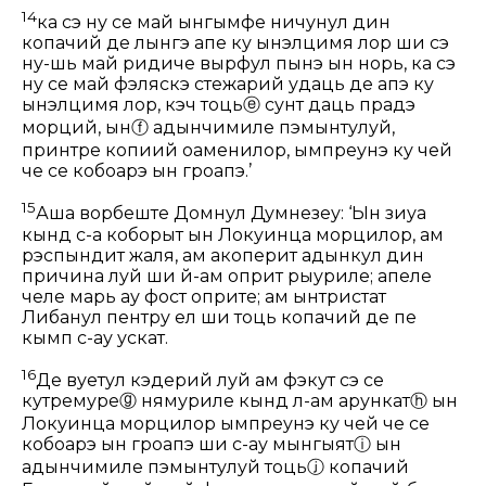
14
ка сэ ну се май ынгымфе ничунул дин
копачий де лынгэ апе ку ынэлцимя лор ши сэ
ну-шь май ридиче вырфул пынэ ын норь, ка сэ
ну се май фэляскэ стежарий удаць де апэ ку
ынэлцимя лор, кэч тоць
ⓔ
сунт даць прадэ
морций, ын
ⓕ
адынчимиле пэмынтулуй,
принтре копиий оаменилор, ымпреунэ ку чей
че се кобоарэ ын гроапэ.’
15
Аша ворбеште Домнул Думнезеу: ‘Ын зиуа
кынд с-а коборыт ын Локуинца морцилор, ам
рэспындит жаля, ам акоперит адынкул дин
причина луй ши й-ам оприт рыуриле; апеле
челе марь ау фост оприте; ам ынтристат
Либанул пентру ел ши тоць копачий де пе
кымп с-ау ускат.
16
Де вуетул кэдерий луй ам фэкут сэ се
кутремуре
ⓖ
нямуриле кынд л-ам арункат
ⓗ
ын
Локуинца морцилор ымпреунэ ку чей че се
кобоарэ ын гроапэ ши с-ау мынгыят
ⓘ
ын
адынчимиле пэмынтулуй тоць
ⓙ
копачий