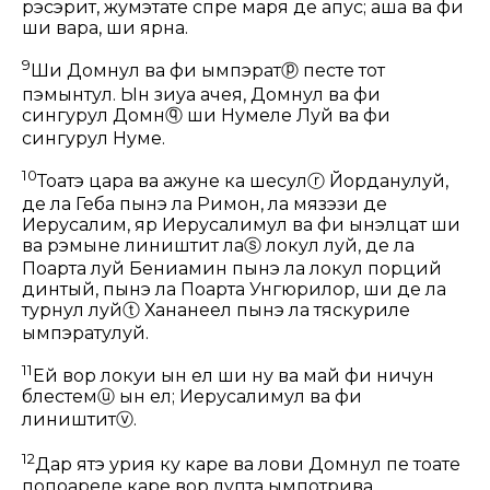
рэсэрит, жумэтате спре маря де апус; аша ва фи
ши вара, ши ярна.
9
Ши Домнул ва фи ымпэрат
ⓟ
песте тот
пэмынтул. Ын зиуа ачея, Домнул ва фи
сингурул Домн
ⓠ
ши Нумеле Луй ва фи
сингурул Нуме.
10
Тоатэ цара ва ажунӂе ка шесул
ⓡ
Йорданулуй,
де ла Геба пынэ ла Римон, ла мязэзи де
Иерусалим, яр Иерусалимул ва фи ынэлцат ши
ва рэмыне лиништит ла
ⓢ
локул луй, де ла
Поарта луй Бениамин пынэ ла локул порций
динтый, пынэ ла Поарта Унгюрилор, ши де ла
турнул луй
ⓣ
Хананеел пынэ ла тяскуриле
ымпэратулуй.
11
Ей вор локуи ын ел ши ну ва май фи ничун
блестем
ⓤ
ын ел; Иерусалимул ва фи
лиништит
ⓥ
.
12
Дар ятэ урӂия ку каре ва лови Домнул пе тоате
попоареле каре вор лупта ымпотрива