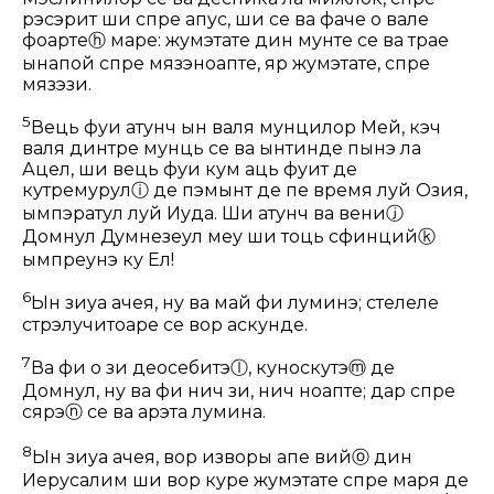
рэсэрит ши спре апус, ши се ва фаче о вале
фоарте
ⓗ
маре: жумэтате дин мунте се ва траӂе
ынапой спре мязэноапте, яр жумэтате, спре
мязэзи.
5
Вець фуӂи атунч ын валя мунцилор Мей, кэч
валя динтре мунць се ва ынтинде пынэ ла
Ацел, ши вець фуӂи кум аць фуӂит де
кутремурул
ⓘ
де пэмынт де пе время луй Озия,
ымпэратул луй Иуда. Ши атунч ва вени
ⓙ
Домнул Думнезеул меу ши тоць сфинций
ⓚ
ымпреунэ ку Ел!
6
Ын зиуа ачея, ну ва май фи луминэ; стелеле
стрэлучитоаре се вор аскунде.
7
Ва фи о зи деосебитэ
ⓛ
, куноскутэ
ⓜ
де
Домнул, ну ва фи нич зи, нич ноапте; дар спре
сярэ
ⓝ
се ва арэта лумина.
8
Ын зиуа ачея, вор изворы апе вий
ⓞ
дин
Иерусалим ши вор курӂе жумэтате спре маря де