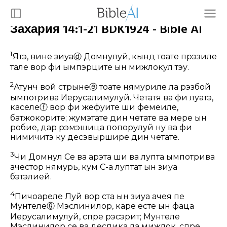
Захария 14:1-21 BDK1924 - Bible AI
1
Ятэ, вине зиуа
ⓓ
Домнулуй, кынд тоате прэзиле
тале вор фи ымпэрците ын мижлокул тэу.
2
Атунч вой стрынӂе
ⓔ
тоате нямуриле ла рэзбой
ымпотрива Иерусалимулуй. Четатя ва фи луатэ,
каселе
ⓕ
вор фи жефуите ши фемеиле,
батжокорите; жумэтате дин четате ва мерӂе ын
робие, дар рэмэшица попорулуй ну ва фи
нимичитэ ку десэвыршире дин четате.
3
Чи Домнул Се ва арэта ши ва лупта ымпотрива
ачестор нямурь, кум С-а луптат ын зиуа
бэтэлией.
4
Пичоареле Луй вор ста ын зиуа ачея пе
Мунтеле
ⓖ
Мэслинилор, каре есте ын фаца
Иерусалимулуй, спре рэсэрит; Мунтеле
Мэслинилор се ва деспика ла мижлок, спре