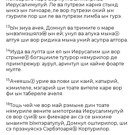
Иерусалимулуй. Ле ва путрези карня стынд
ынкэ ын пичоаре, ле вор путрези окий ын
гэуриле лор ши ле ва путрези лимба ын гурэ.
13
Ын зиуа ачея, Домнул ва тримите о маре
ынвэлмэшялэ
ⓦ
ын ей; унул ва апука мына
ⓧ
алтуя ши вор ридика мына уний асупра алтора.
14
Иуда ва лупта ши ел ын Иерусалим ши вор
стрынӂе
ⓨ
богэцииле тутурор нямурилор де
примпрежур: аурул, арӂинтул ши хайне фоарте
мулте.
15
Ачеяшь
ⓩ
урӂие ва лови ши каий, катырий,
кэмилеле, мэгарий ши тоате вителе каре вор
фи ын табереле ачеля.
16
Тоць чей че вор май рэмыне дин тоате
нямуриле вените ымпотрива Иерусалимулуй
се вор суи
ⓐ
ын фиекаре ан сэ се ынкине
ынаинтя Ымпэратулуй, Домнул оштирилор, ши
сэ прэзнуяскэ Сэрбэтоаря
ⓑ
Кортурилор.