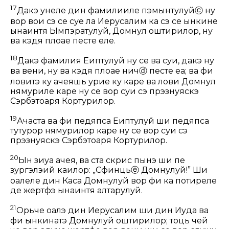
17
Дакэ унеле дин фамилииле пэмынтулуй
ⓒ
ну
вор вои сэ се суе ла Иерусалим ка сэ се ынкине
ынаинтя Ымпэратулуй, Домнул оштирилор, ну
ва кэдя плоае песте еле.
18
Дакэ фамилия Еӂиптулуй ну се ва суи, дакэ ну
ва вени, ну ва кэдя плоае нич
ⓓ
песте еа; ва фи
ловитэ ку ачеяшь урӂие ку каре ва лови Домнул
нямуриле каре ну се вор суи сэ прэзнуяскэ
Сэрбэтоаря Кортурилор.
19
Ачаста ва фи педяпса Еӂиптулуй ши педяпса
тутурор нямурилор каре ну се вор суи сэ
прэзнуяскэ Сэрбэтоаря Кортурилор.
20
Ын зиуа ачея, ва ста скрис пынэ ши пе
зургэлэий каилор: „Сфинць
ⓔ
Домнулуй!” Ши
оалеле дин Каса Домнулуй вор фи ка потиреле
де жертфэ ынаинтя алтарулуй.
21
Орьче оалэ дин Иерусалим ши дин Иуда ва
фи ынкинатэ Домнулуй оштирилор; тоць чей