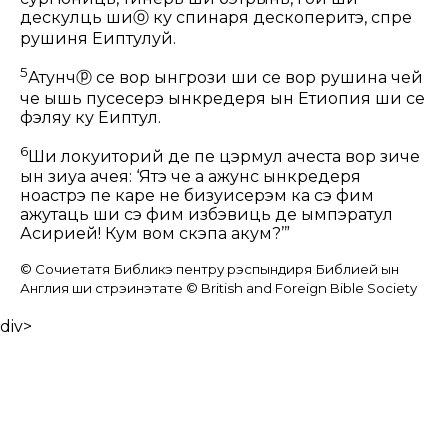
дескулць ши
ⓞ
ку спинаря дескоперитэ, спре
рушиня Еӂиптулуй.
5
Атунч
ⓟ
се вор ынгрози ши се вор рушина чей
че ышь пусесерэ ынкредеря ын Етиопия ши се
фэляу ку Еӂиптул.
6
Ши локуиторий де пе цэрмул ачеста вор зиче
ын зиуа ачея: ‘Ятэ че а ажунс ынкредеря
ноастрэ пе каре не бизуисерэм ка сэ фим
ажутаць ши сэ фим избэвиць де ымпэратул
Асирией! Кум вом скэпа акум?’”
© Сочиетатя Библикэ пентру рэспындиря Библией ын
Англия ши стрэинэтате © British and Foreign Bible Society
div>