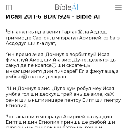
Исая 20:1-6 BDK1924 - Bible AI
1
Ын анул кынд а венит Тартан
ⓚ
ла Асдод,
тримис де Саргон, ымпэратул Асирией, сэ батэ
Асдодул ши л-а луат,
2
ын время ачея, Домнул а ворбит луй Исая,
фиул луй Амоц ши й-а зис: „Ду-те, дезлягэ-ць
сакул де пе коапсе
ⓛ
ши скоате-ць
ынкэлцэминтя дин пичоаре!” Ел а фэкут аша, а
умблат
ⓜ
гол ши дескулц.
3
Ши Домнул а зис: „Дупэ кум робул меу Исая
умблэ гол ши дескулц трей ань де зиле, ка
ⓝ
семн ши ынштиинцаре пентру Еӂипт ши пентру
Етиопия,
4
тот аша ши ымпэратул Асирией ва луа дин
Еӂипт ши дин Етиопия приншь де рэзбой ши
сургюниць, тинерь ши бэтрынь, гой ши