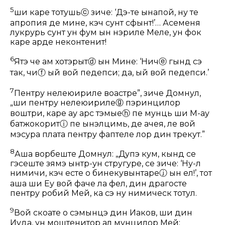
5
ши каре тотушь
ⓒ
зиче: ‘Дэ-те ынапой, ну те
апропия де мине, кэч сунт сфынт!’… Асеменя
лукрурь сунт ун фум ын нэриле Меле, ун фок
каре арде неконтенит!
6
Ятэ че ам хотэрыт
ⓓ
ын Мине: ‘Нич
ⓔ
гынд сэ
так, чи
ⓕ
ый вой педепси; да, ый вой педепси.’
7
Пентру нелеӂюириле воастре”, зиче Домнул,
„ши пентру нелеӂюириле
ⓖ
пэринцилор
воштри, каре ау арс тэмые
ⓗ
пе мунць ши М-ау
батжокорит
ⓘ
пе ынэлцимь, де ачея, ле вой
мэсура плата пентру фаптеле лор дин трекут.”
8
Аша ворбеште Домнул: „Дупэ кум, кынд се
гэсеште зямэ ынтр-ун стругуре, се зиче: ‘Ну-л
нимичи, кэч есте о бинекувынтаре
ⓙ
ын ел!’, тот
аша ши Еу вой фаче ла фел, дин драгосте
пентру робий Мей, ка сэ ну нимическ тотул.
9
Вой скоате о сэмынцэ дин Иаков, ши дин
Иуда, ун моштенитор ал мунцилор Мей;