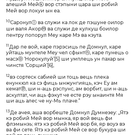
алеший Мей
ⓚ
вор стэпыни цара ши робий
Мей вор локуи ын еа.
10
Саронул
ⓛ
ва служи ка лок де пэшуне оилор
ши валя Акор
ⓜ
ва служи де кулкуш боилор
пентру попорул Меу каре Мэ ва кэута.
11
Дар пе вой, каре пэрэсиць пе Домнул, каре
уйтаць мунтеле Меу чел сфынт
ⓝ
, каре пунець о
масэ
ⓞ
‘Норокулуй’
[5]
ши умплець ун пахар ын
чинстя ‘Сорций’
[6]
,
12
вэ сортеск сабией ши тоць вець плека
ӂенункюл ка сэ фиць ынжунгияць, кэч Еу ам
кемат
ⓟ
, ши н-аць рэспунс, ам ворбит, ши н-аць
аскултат, чи аць фэкут че есте рэу ынаинтя Мя
ши аць алес че ну-Мь плаче.”
13
Де ачея, аша ворбеште Домнул Думнезеу: „Ятэ
кэ робий Мей вор мынка, яр вой вець фи
флэмынзь; ятэ кэ робий Мей вор бя, яр воуэ вэ
ва фи сете. Ятэ кэ робий Мей се вор букура ши