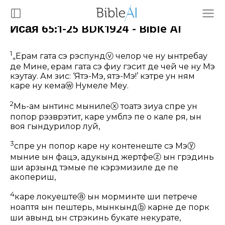
Исая 65:1-25 BDK1924 - Bible AI
1
„Ерам гата сэ рэспунд
ⓥ
челор че ну ынтребау
де Мине, ерам гата сэ фиу гэсит де чей че ну Мэ
кэутау. Ам зис: ‘Ятэ-Мэ, ятэ-Мэ!’ кэтре ун ням
каре ну кема
ⓦ
Нумеле Меу.
2
Мь-ам ынтинс мыниле
ⓧ
тоатэ зиуа спре ун
попор рэзврэтит, каре умблэ пе о кале ря, ын
воя гындурилор луй,
3
спре ун попор каре ну контенеште сэ Мэ
ⓨ
мыние ын фацэ, адукынд жертфе
ⓩ
ын грэдинь
ши арзынд тэмые пе кэрэмизиле де пе
акопериш,
4
каре локуеште
ⓐ
ын морминте ши петрече
ноаптя ын пештерь, мынкынд
ⓑ
карне де порк
ши авынд ын стрэкинь букате некурате,