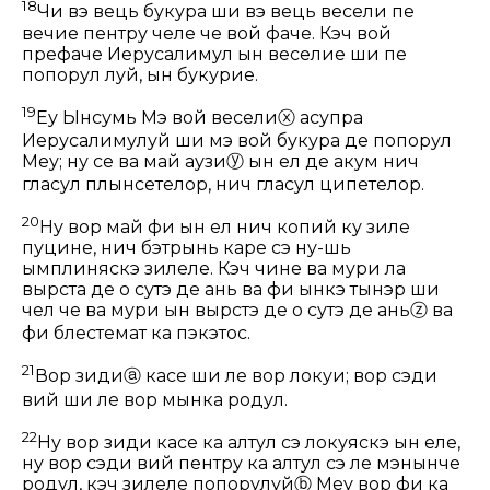
18
Чи вэ вець букура ши вэ вець весели пе
вечие пентру челе че вой фаче. Кэч вой
префаче Иерусалимул ын веселие ши пе
попорул луй, ын букурие.
19
Еу Ынсумь Мэ вой весели
ⓧ
асупра
Иерусалимулуй ши мэ вой букура де попорул
Меу; ну се ва май аузи
ⓨ
ын ел де акум нич
гласул плынсетелор, нич гласул ципетелор.
20
Ну вор май фи ын ел нич копий ку зиле
пуцине, нич бэтрынь каре сэ ну-шь
ымплиняскэ зилеле. Кэч чине ва мури ла
вырста де о сутэ де ань ва фи ынкэ тынэр ши
чел че ва мури ын вырстэ де о сутэ де ань
ⓩ
ва
фи блестемат ка пэкэтос.
21
Вор зиди
ⓐ
касе ши ле вор локуи; вор сэди
вий ши ле вор мынка родул.
22
Ну вор зиди касе ка алтул сэ локуяскэ ын еле,
ну вор сэди вий пентру ка алтул сэ ле мэнынче
родул, кэч зилеле попорулуй
ⓑ
Меу вор фи ка