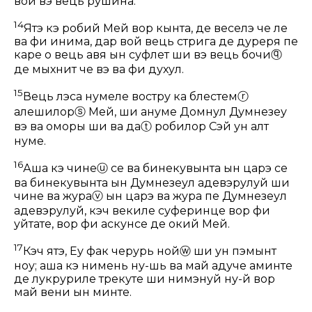
вой вэ вець рушина.
14
Ятэ кэ робий Мей вор кынта, де веселэ че ле
ва фи инима, дар вой вець стрига де дуреря пе
каре о вець авя ын суфлет ши вэ вець бочи
ⓠ
де мыхнит че вэ ва фи духул.
15
Вець лэса нумеле востру ка блестем
ⓡ
алешилор
ⓢ
Мей, ши ануме Домнул Думнезеу
вэ ва оморы ши ва да
ⓣ
робилор Сэй ун алт
нуме.
16
Аша кэ чине
ⓤ
се ва бинекувынта ын царэ се
ва бинекувынта ын Думнезеул адевэрулуй ши
чине ва жура
ⓥ
ын царэ ва жура пе Думнезеул
адевэрулуй, кэч векиле суферинце вор фи
уйтате, вор фи аскунсе де окий Мей.
17
Кэч ятэ, Еу фак черурь ной
ⓦ
ши ун пэмынт
ноу; аша кэ нимень ну-шь ва май адуче аминте
де лукруриле трекуте ши нимэнуй ну-й вор
май вени ын минте.