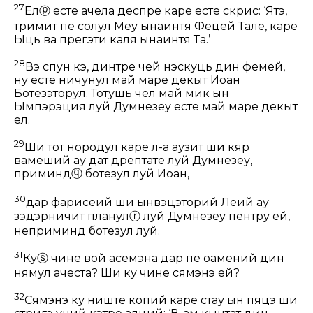
27
Ел
ⓟ
есте ачела деспре каре есте скрис: ‘Ятэ,
тримит пе солул Меу ынаинтя Фецей Тале, каре
Ыць ва прегэти каля ынаинтя Та.’
28
Вэ спун кэ, динтре чей нэскуць дин фемей,
ну есте ничунул май маре декыт Иоан
Ботезэторул. Тотушь чел май мик ын
Ымпэрэция луй Думнезеу есте май маре декыт
ел.
29
Ши тот нородул каре л-а аузит ши кяр
вамеший ау дат дрептате луй Думнезеу,
приминд
ⓠ
ботезул луй Иоан,
30
дар фарисеий ши ынвэцэторий Леӂий ау
зэдэрничит планул
ⓡ
луй Думнезеу пентру ей,
неприминд ботезул луй.
31
Ку
ⓢ
чине вой асемэна дар пе оамений дин
нямул ачеста? Ши ку чине сямэнэ ей?
32
Сямэнэ ку ниште копий каре стау ын пяцэ ши