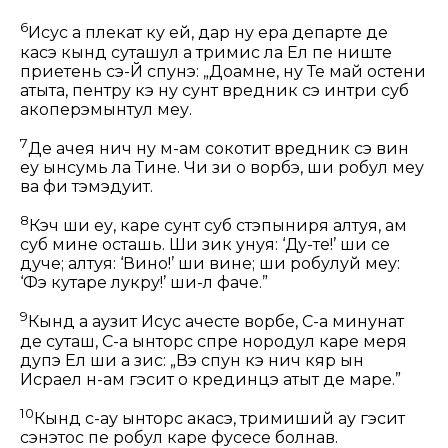
6
Исус а плекат ку ей, дар ну ера департе де
касэ кынд суташул а тримис ла Ел пе ниште
приетень сэ-Й спунэ: „Доамне, ну Те май остени
атыта, пентру кэ ну сунт вредник сэ интри суб
акоперэмынтул меу.
7
Де ачея нич ну м-ам сокотит вредник сэ вин
еу ынсумь ла Тине. Чи зи о ворбэ, ши робул меу
ва фи тэмэдуит.
8
Кэч ши еу, каре сунт суб стэпыниря алтуя, ам
суб мине осташь. Ши зик унуя: ‘Ду-те!’ ши се
дуче; алтуя: ‘Вино!’ ши вине; ши робулуй меу:
‘Фэ кутаре лукру!’ ши-л фаче.”
9
Кынд а аузит Исус ачесте ворбе, С-а минунат
де суташ, С-а ынторс спре нородул каре мерӂя
дупэ Ел ши а зис:
„Вэ спун кэ нич кяр ын
Исраел н-ам гэсит о крединцэ атыт де маре.”
10
Кынд с-ау ынторс акасэ, тримиший ау гэсит
сэнэтос пе робул каре фусесе болнав.