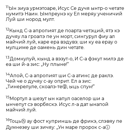
11
Ын зиуа урмэтоаре, Исус Се дучя ынтр-о четате
нумитэ Наин. Ымпреунэ ку Ел мерӂяу ученичий
Луй ши нород мулт.
12
Кынд С-а апропият де поарта четэций, ятэ кэ
дучяу ла гроапэ пе ун морт, сингурул фиу ал
майчий луй, каре ера вэдувэ; ши ку еа ерау о
мулциме де оамень дин четате.
13
Домнулуй, кынд а вэзут-о, И С-а фэкут милэ де
еа ши й-а зис:
„Ну плынӂе!”
14
Апой, С-а апропият ши С-а атинс де раклэ.
Чей че о дучяу с-ау оприт. Ел а зис:
„Тинерелуле, скоалэ-те
ⓖ
, ыць спун!”
15
Мортул а шезут ын капул оаселор ши а
ынчепут сэ ворбяскэ. Исус л-а дат ынапой
майчий луй.
16
Тоць
ⓗ
ау фост куприншь де фрикэ, слэвяу пе
Думнезеу ши зичяу: „Ун маре пророк с-а
ⓘ