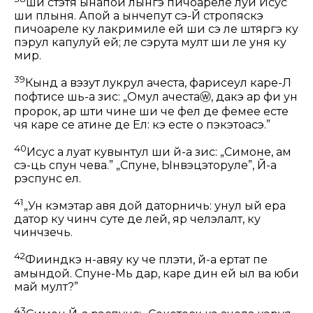
ши стэтя ынапой лынгэ пичоареле луй Исус
ши плынӂя. Апой а ынчепут сэ-Й стропяскэ
пичоареле ку лакримиле ей ши сэ ле штяргэ ку
пэрул капулуй ей; ле сэрута мулт ши ле унӂя ку
мир.
39
Кынд а вэзут лукрул ачеста, фарисеул каре-Л
пофтисе шь-а зис: „Омул ачеста
ⓦ
, дакэ ар фи ун
пророк, ар шти чине ши че фел де фемее есте
чя каре се атинӂе де Ел: кэ есте о пэкэтоасэ.”
40
Исус а луат кувынтул ши й-а зис:
„Симоне, ам
сэ-ць спун чева.”
„Спуне, Ынвэцэторуле”, Й-а
рэспунс ел.
41
„Ун кэмэтар авя дой даторничь: унул ый ера
датор ку чинч суте де лей, яр челэлалт, ку
чинчзечь.
42
Фииндкэ н-авяу ку че плэти, й-а ертат пе
амындой. Спуне-Мь дар, каре дин ей ыл ва юби
май мулт?”
43