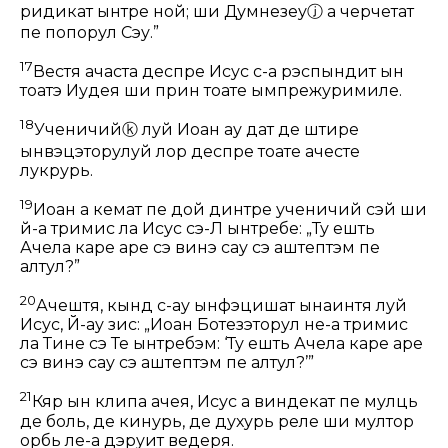
ридикат ынтре ной; ши Думнезеу
ⓙ
а черчетат
пе попорул Сэу.”
17
Вестя ачаста деспре Исус с-а рэспындит ын
тоатэ Иудея ши прин тоате ымпрежуримиле.
18
Ученичий
ⓚ
луй Иоан ау дат де штире
ынвэцэторулуй лор деспре тоате ачесте
лукрурь.
19
Иоан а кемат пе дой динтре ученичий сэй ши
й-а тримис ла Исус сэ-Л ынтребе: „Ту ешть
Ачела каре аре сэ винэ сау сэ аштептэм пе
алтул?”
20
Ачештя, кынд с-ау ынфэцишат ынаинтя луй
Исус, Й-ау зис: „Иоан Ботезэторул не-а тримис
ла Тине сэ Те ынтребэм: ‘Ту ешть Ачела каре аре
сэ винэ сау сэ аштептэм пе алтул?’”
21
Кяр ын клипа ачея, Исус а виндекат пе мулць
де боль, де кинурь, де духурь реле ши мултор
орбь ле-а дэруит ведеря.