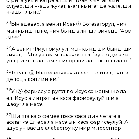
стригэ уний кэтре алций: ‘В-ам кынтат дин
флуер, ши н-аць жукат; в-ам кынтат де жале, ши
н-аць плынс.’
33
Ын адевэр, а венит Иоан
ⓣ
Ботезэторул, нич
мынкынд пыне, нич бынд вин, ши зичець: ‘Аре
драк.’
34
А венит Фиул омулуй, мынкынд ши бынд, ши
зичець: ‘Ятэ ун ом мынкэчос ши бэутор де вин,
ун приетен ал вамешилор ши ал пэкэтошилор.’
35
Тотушь
ⓤ
Ынцелепчуня а фост гэситэ дряптэ
де тоць копиий ей.”
36
Ун
ⓥ
фарисеу а ругат пе Исус сэ мэнынче ла
ел. Исус а интрат ын каса фарисеулуй ши а
шезут ла масэ.
37
Ши ятэ кэ о фемее пэкэтоасэ дин четате а
афлат кэ Ел ера ла масэ ын каса фарисеулуй. А
адус ун вас де алабастру ку мир мироситор
38