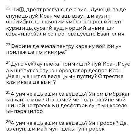
22
Ши
ⓛ
, дрепт рэспунс, ле-а зис:
„Дучеци-вэ де
спунець луй Иоан че аць вэзут ши аузит:
орбий
ⓜ
вэд, шкьопий умблэ, лепроший сунт
курэциць, сурзий ауд, морций ынвие, ши
сэрачилор
ⓝ
ли се проповэдуеште Евангелия.
23
Фериче де ачела пентру каре ну вой фи ун
прилеж де потикнире.”
24
Дупэ че
ⓞ
ау плекат тримиший луй Иоан, Исус
а ынчепут сэ спунэ нороаделор деспре Иоан:
„Че аць ешит сэ ведець ын пустиу? О трестие
клэтинатэ де вынт?
25
Атунч че аць ешит сэ ведець? Ун ом ымбрэкат
ын хайне мой? Ятэ кэ чей че поартэ хайне мой
ши чей че трэеск ын десфэтэрь сунт ын каселе
ымпэрацилор.
26
Атунч че аць ешит сэ ведець? Ун пророк? Да,
вэ спун, ши май мулт декыт ун пророк.