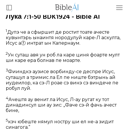
Лука 7:1-50 BDK1924 - Bible AI
1
Дупэ че а сфыршит де ростит тоате ачесте
кувынтэрь ынаинтя нородулуй каре-Л аскулта,
Исус а
ⓕ
интрат ын Капернаум.
2
Ун суташ авя ун роб ла каре циня фоарте мулт
ши каре ера болнав пе моарте.
3
Фииндкэ аузисе ворбинду-се деспре Исус,
суташул а тримис ла Ел пе ниште бэтрынь ай
иудеилор, ка сэ-Л роаӂе сэ винэ сэ виндече пе
робул луй.
4
Ачештя ау венит ла Исус, Л-ау ругат ку тот
динадинсул ши ау зис: „Фаче сэ-й фачь ачест
бине,
5
кэч юбеште нямул ностру ши ел не-а зидит
синагога.”