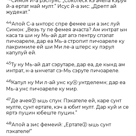
Симон Й-а рэспунс: „Сокотеск кэ ачела кэруя
й-а ертат май мулт.” Исус й-а зис:
„Дрепт ай
жудекат.”
44
Апой С-а ынторс спре фемее ши а зис луй
Симон:
„Везь ту пе фемея ачаста? Ам интрат ын
каса та ши ну Мь-ай дат апэ пентру спэлат
пичоареле, дар еа Мь-а стропит пичоареле ку
лакримиле ей ши Ми ле-а штерс ку пэрул
капулуй ей.
45
Ту ну Мь-ай дат сэрутаре, дар еа, де кынд ам
интрат, н-а ынчетат сэ-Мь сэруте пичоареле.
46
Капул ну Ми л-ай унс ку
ⓧ
унтделемн; дар еа
Мь-а унс пичоареле ку мир.
47
Де ачея
ⓨ
ыць спун: Пэкателе ей, каре сунт
мулте, сунт ертате, кэч а юбит мулт. Дар куй и се
яртэ пуцин юбеште пуцин.”
48
Апой а зис фемеий:
„Ертате
ⓩ
ыць сунт
пэкателе!”