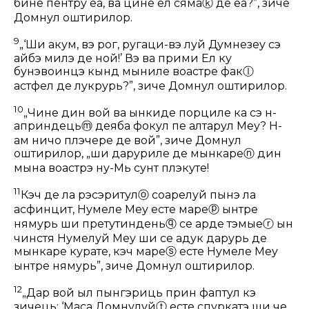
бине пентру еа, ва цине ел сяма
ⓚ
де еа?”, зиче
Домнул оштирилор.
9
„‘Ши акум, вэ рог, ругаци-вэ луй Думнезеу сэ
айбэ милэ де ной!’ Вэ ва прими Ел ку
бунэвоинцэ кынд мыниле воастре фак
ⓛ
астфел де лукрурь?”, зиче Домнул оштирилор.
10
„Чине дин вой ва ынкиде порциле ка сэ н-
априндець
ⓜ
деӂяба фокул пе алтарул Меу? Н-
ам ничо плэчере де вой”, зиче Домнул
оштирилор, „ши даруриле де мынкаре
ⓝ
дин
мына воастрэ ну-Мь сунт плэкуте!
11
Кэч де ла рэсэритул
ⓞ
соарелуй пынэ ла
асфинцит, Нумеле Меу есте маре
ⓟ
ынтре
нямурь ши претутиндень
ⓠ
се арде тэмые
ⓡ
ын
чинстя Нумелуй Меу ши се адук дарурь де
мынкаре курате, кэч маре
ⓢ
есте Нумеле Меу
ынтре нямурь”, зиче Домнул оштирилор.
12
„Дар вой ыл пынгэриць прин фаптул кэ
зичець: ‘Маса Домнулуй
ⓣ
есте спуркатэ ши че