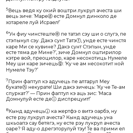
5
Вець ведя ку окий воштри лукрул ачеста ши
вець зиче: ‘Маре
ⓓ
есте Домнул динколо де
хотареле луй Исраел!’
6
‘Ун фиу чинстеште
ⓔ
пе татэл сэу ши о слугэ, пе
стэпынул сэу. Дакэ сунт Татэ
ⓕ
, унде есте чинстя
каре Ми се кувине? Дакэ сунт Стэпын, унде
есте тяма де Мине?’, зиче Домнул оштирилор
кэтре вой, преоцилор, каре несокотиць Нумеле
Меу ши каре зичець
ⓖ
: ‘Ку че ам несокотит ной
Нумеле Тэу?’
7
Прин фаптул кэ адучець пе алтарул Меу
букате
ⓗ
некурате! Ши дакэ зичець: ‘Ку че Те-ам
спуркат?’ — Прин фаптул кэ аць зис: ‘Маса
Домнулуй есте де
ⓘ
диспрецуит!’
8
Кынд адучець
ⓙ
ка жертфэ о витэ оарбэ, ну
есте рэу лукрул ачеста? Кынд адучець уна
шкьоапэ сау бетягэ, ну есте рэу лукрул ачеста
оаре? Я аду-о дрегэторулуй тэу! Те ва прими ел