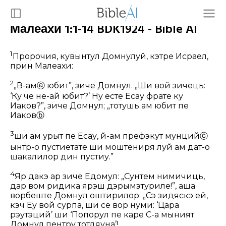
Малеахи 1:1-14 BDK1924 - Bible AI
1
Пророчия, кувынтул Домнулуй, кэтре Исраел,
прин Малеахи:
2
„В-ам
ⓐ
юбит”, зиче Домнул. „Ши вой зичець:
‘Ку че не-ай юбит?’ Ну есте Есау фрате ку
Иаков?”, зиче Домнул; „тотушь ам юбит пе
Иаков
ⓑ
3
ши ам урыт пе Есау, й-ам префэкут мунций
ⓒ
ынтр-о пустиетате ши моштениря луй ам дат-о
шакалилор дин пустиу.”
4
Яр дакэ ар зиче Едомул: „Сунтем нимичиць,
дар вом ридика ярэш дэрымэтуриле!”, аша
ворбеште Домнул оштирилор: „Сэ зидяскэ ей,
кэч Еу вой сурпа, ши се вор нуми: ‘Цара
рэутэций’ ши ‘Попорул пе каре С-а мыният
Домнул пентру тотдяуна’!