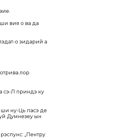
вие.
ши вия о ва да
пэдат-о зидарий а
потрива лор
а сэ-Л приндэ ку
 ши ну-Ць пасэ де
луй Думнезеу ын
 рэспунс:
„Пентру