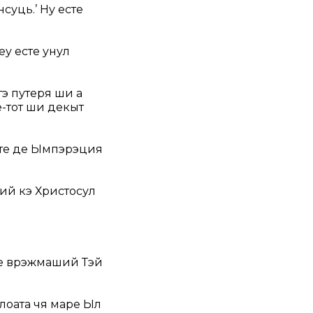
суць.’ Ну есте
еу есте унул
атэ путеря ши а
-тот ши декыт
рте де Ымпэрэция
рий кэ Христосул
пе врэжмаший Тэй
лоата чя маре Ыл