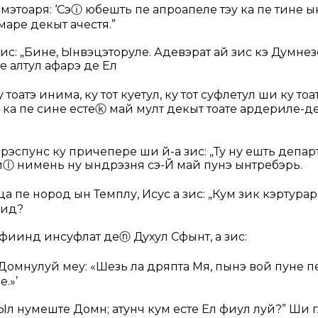
мэтоаря: ‘Сэ
ⓘ
юбешть пе апроапеле тэу ка пе тине ын
маре декыт ачестя.”
зис: „Бине, Ынвэцэторуле. Адевэрат ай зис кэ Думнез
е алтул афарэ де Ел
 тоатэ инима, ку тот куӂетул, ку тот суфлетул ши ку то
ка пе сине есте
ⓚ
май мулт декыт тоате ардериле-де
а рэспунс ку причепере ши й-а зис:
„Ту ну ешть депа
и
ⓛ
нимень ну ындрэзня сэ-Й май пунэ ынтребэрь.
а пе нород ын Темплу, Исус а зис:
„Кум зик кэртура
вид?
фиинд инсуфлат де
ⓝ
Духул Сфынт, а зис:
Домнулуй меу: «Шезь ла дряпта Мя, пынэ вой пуне 
.»’
л нумеште Домн; атунч кум есте Ел фиул луй?”
Ши г