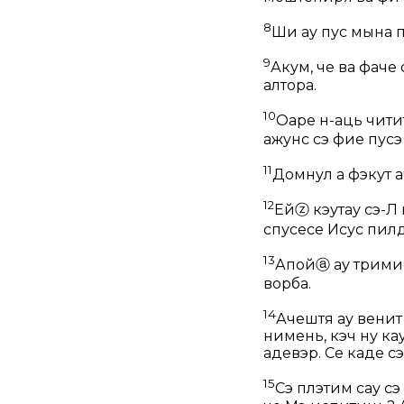
8
Ши ау пус мына п
9
Акум, че ва фаче
алтора.
10
Оаре н-аць чити
ажунс сэ фие пусэ
11
Домнул а фэкут а
12
Ей
ⓩ
кэутау сэ-Л
спусесе Исус пилда
13
Апой
ⓐ
ау трими
ворба.
14
Ачештя ау венит
нимень, кэч ну к
адевэр. Се каде с
15
Сэ плэтим сау сэ