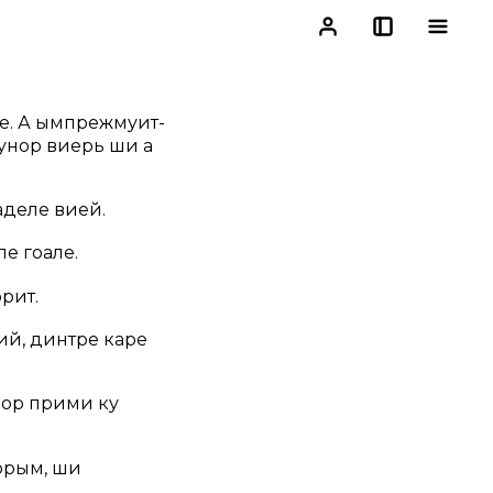
ие. А ымпрежмуит-
о унор виерь ши а
аделе вией.
е гоале.
орит.
ций, динтре каре
‘Вор прими ку
морым, ши