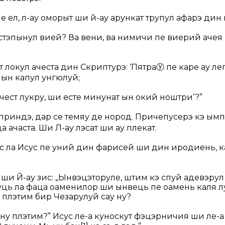
е ел, л-ау оморыт ши й-ау арункат трупул афарэ дин 
 стэпынул вией? Ва вени, ва нимичи пе виерий ачея 
т локул ачеста дин Скриптурэ: ‘Пятра
ⓨ
пе каре ау ле
 ын капул унгюлуй;
чест лукру, ши есте минунат ын окий ноштри’?”
 приндэ, дар се темяу де нород. Причепусерэ кэ ым
 ачаста. Ши Л-ау лэсат ши ау плекат.
с ла Исус пе уний дин фарисей ши дин иродиень, к
 ши Й-ау зис: „Ынвэцэторуле, штим кэ спуй адевэрул
ауць ла фаца оаменилор ши ынвець пе оамень каля 
э плэтим бир Чезарулуй сау ну?
 ну плэтим?” Исус ле-а куноскут фэцэрничия ши ле-а