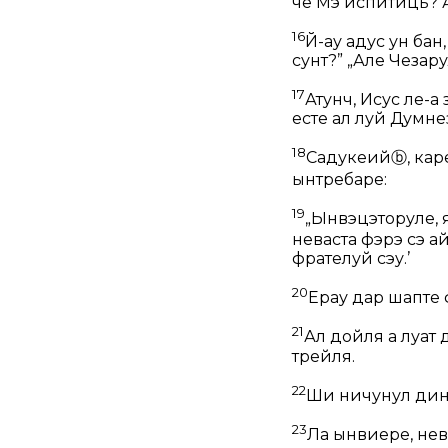
че Мэ испитиць? 
16
Й-ау адус ун бан
сунт?”
„Але Чезарул
17
Атунч, Исус ле-а 
есте ал луй Думнез
18
Садукеий
ⓑ
, кар
ынтребаре:
19
„Ынвэцэторуле, 
неваста фэрэ сэ а
фрателуй сэу.’
20
Ерау дар шапте 
21
Ал дойля а луат 
трейля.
22
Ши ничунул дин 
23
Ла ынвиере, нева