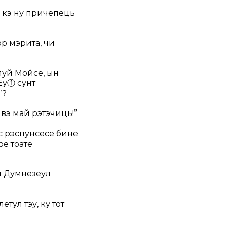
 кэ ну причепець
ор мэрита, чи
луй Мойсе, ын
Еу
ⓕ
сунт
’?
 вэ май рэтэчиць!”
с рэспунсесе бине
ре тоате
л Думнезеул
тул тэу, ку тот