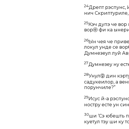
24
Дрепт рэспунс, И
нич Скриптуриле,
25
Кэч дупэ че вор
вор
ⓔ
фи ка ынӂер
26
Ын чея че приве
локул унде се вор
Думнезеул луй Ав
27
Думнезеу ну ест
28
Унул
ⓖ
дин кэрту
садукеилор, а вен
порунчиле?”
29
Исус й-а рэспун
ностру есте ун си
30
ши ‘Сэ юбешть пе
куӂетул тэу ши ку 