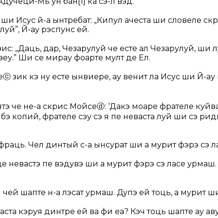
Адучеци-Мь ун бан
[1]
ка сэ-л вэд.”
, ши Исус й-а ынтребат:
„Кипул ачеста ши словеле скр
уй”, Й-ау рэспунс ей.
зис:
„Даць, дар, Чезарулуй че есте ал Чезарулуй, ши 
еу.”
Ши се мирау фоарте мулт де Ел.
е
ⓒ
зик кэ ну есте ынвиере, ау венит ла Исус ши Й-ау
ятэ че не-а скрис Мойсе
ⓓ
: ‘Дакэ моаре фрателе куй
йбэ копий, фрателе сэу сэ я пе неваста луй ши сэ р
фраць. Чел динтый с-а ынсурат ши а мурит фэрэ сэ л
де невастэ пе вэдувэ ши а мурит фэрэ сэ ласе урмаш.
чей шапте н-а лэсат урмаш. Дупэ ей тоць, а мурит ш
ста кэруя динтре ей ва фи еа? Кэч тоць шапте ау аву