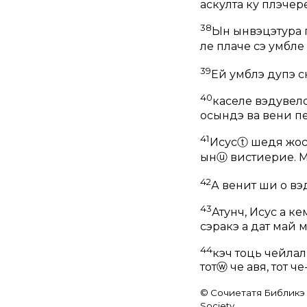
аскулта ку плэчере
38
Ын ынвэцэтура п
ле плаче сэ умбле
39
Ей умблэ дупэ с
40
каселе вэдувел
осындэ ва вени пе
41
Исус
ⓣ
шедя жос 
ын
ⓤ
вистиерие. Му
42
А венит ши о вэ
43
Атунч, Исус а к
сэракэ а дат май 
44
кэч тоць чейлал
тот
ⓦ
че авя, тот ч
© Сочиетатя Библикэ п
Society