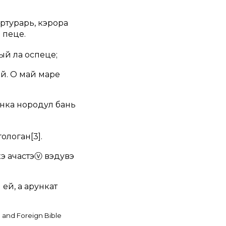
ртурарь, кэрора
 пеце.
ый ла оспеце;
ий. О май маре
нка нородул бань
 гологан
[3]
.
э ачастэ
ⓥ
вэдувэ
 ей, а арункат
and Foreign Bible