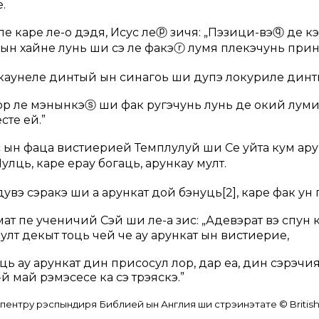
.
е каре ле-о дэдя, Исус ле
ⓟ
зичя:
„Пэзици-вэ
ⓠ
де кэ
 ын хайне лунӂь ши сэ ле факэ
ⓡ
лумя плекэчунь прин
каунеле динтый ын синагоӂь ши дупэ локуриле динт
ор ле мэнынкэ
ⓢ
ши фак ругэчунь лунӂь де окий лум
сте ей.”
ын фаца вистиерией Темплулуй ши Се уйта кум ару
лць, каре ерау богаць, арункау мулт.
дувэ сэракэ ши а арункат дой бэнуць
[2]
, каре фак ун
емат пе ученичий Сэй ши ле-а зис:
„Адевэрат вэ спун к
мулт декыт тоць чей че ау арункат ын вистиерие,
ць ау арункат дин присосул лор, дар еа, дин сэрэчия
е-й май рэмэсесе ка сэ трэяскэ.”
ентру рэспындиря Библией ын Англия ши стрэинэтате © British 