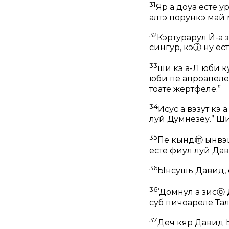
31
Яр а доуа есте ур
алтэ порункэ май 
32
Кэртурарул Й-а 
сингур, кэ
ⓙ
ну ест
33
ши кэ а-Л юби ку
юби пе апроапеле 
тоате жертфеле.”
34
Исус а вэзут кэ 
луй Думнезеу.”
Ш
35
Пе кынд
ⓜ
ынвэц
есте фиул луй Да
36
Ынсушь Давид, 
36
‘Домнул а зис
ⓞ
суб пичоареле Тале
37
Деч кяр Давид Ы