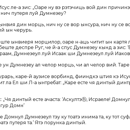
сус ле-а зис:
„Оаре ну вэ рэтэчиць вой дин причинэ
 нич путеря луй Думнезеу?
 ынвия дин морць, нич ну се вор ынсура, нич ну се в
ий ын черурь.
ште ынвиеря морцилор, оаре н-аць читит ын картя 
беште деспре Руг, че й-а спус Думнезеу кынд а зис: ‘
раам, Думнезеул луй Исаак ши Думнезеул луй Иаков
е ун Думнезеу ал челор морць, чи ал челор вий. Таре
рарь, каре-й аузисе ворбинд, фииндкэ штия кэ Ису
ит ла Ел ши Л-а ынтребат: „Каре есте чя динтый динт
с:
„Чя динтый есте ачаста: ‘Аскултэ
ⓗ
, Исраеле! Домну
нгур Домн’
 Домнул Думнезеул тэу ку тоатэ инима та, ку тот суфле
тоатэ путеря та.’ Ятэ порунка динтый.