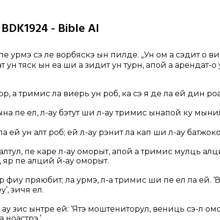
 BDK1924 - Bible AI
пе урмэ сэ ле ворбяскэ ын пилде.
„Ун ом а сэдит о в
пат ун тяск ын еа ши а зидит ун турн, апой а арендат-
р, а тримис ла виерь ун роб, ка сэ я де ла ей дин ро
на пе ел, л-ау бэтут ши л-ау тримис ынапой ку мынил
 ей ун алт роб; ей л-ау рэнит ла кап ши л-ау батжок
алтул, пе каре л-ау оморыт, апой а тримис мулць ал
, яр пе алций й-ау оморыт.
р фиу пряюбит; ла урмэ, л-а тримис ши пе ел ла ей. 
’, зичя ел.
ау зис ынтре ей: ‘Ятэ моштениторул, вениць сэ-л о
 ноастрэ.’