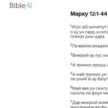
Марку 12:1-44
1
Исус а
ⓧ
ынчепут 
о ку ун гард, а сэ
плекат дин царэ.
2
Ла время роадело
3
Виерий ау пус мы
4
А тримис ярэшь ла
5
А май тримис ун 
пе уний й-ау бэтут
6
Май авя ун сингу
чинсте пе фиул меу
7
Дар виерий ачея 
моштениря ва фи а