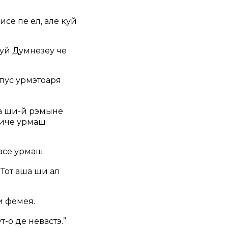
исе пе ел, але куй
луй Думнезеу че
 пус урмэтоаря
ва ши-й рэмыне
идиче урмаш
асе урмаш.
 Тот аша ши ал
и фемея.
т-о де невастэ.”