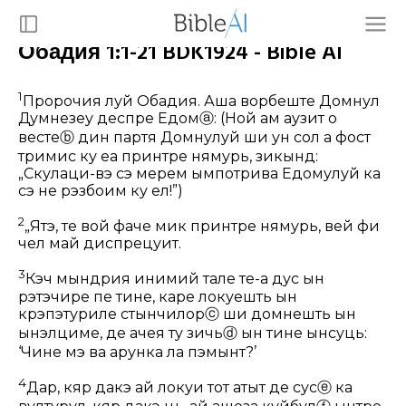
Обадия 1:1-21 BDK1924 - Bible AI
1
Пророчия луй Обадия. Аша ворбеште Домнул
Думнезеу деспре Едом
ⓐ
: (Ной ам аузит о
весте
ⓑ
дин партя Домнулуй ши ун сол а фост
тримис ку еа принтре нямурь, зикынд:
„Скулаци-вэ сэ мерӂем ымпотрива Едомулуй ка
сэ не рэзбоим ку ел!”)
2
„Ятэ, те вой фаче мик принтре нямурь, вей фи
чел май диспрецуит.
3
Кэч мындрия инимий тале те-а дус ын
рэтэчире пе тине, каре локуешть ын
крэпэтуриле стынчилор
ⓒ
ши домнешть ын
ынэлциме, де ачея ту зичь
ⓓ
ын тине ынсуць:
‘Чине мэ ва арунка ла пэмынт?’
4
Дар, кяр дакэ ай локуи тот атыт де сус
ⓔ
ка