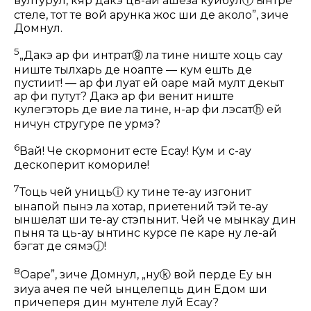
вултурул, кяр дакэ ць-ай ашеза куйбул
ⓕ
ынтре
стеле, тот те вой арунка жос ши де аколо”, зиче
Домнул.
5
„Дакэ ар фи интрат
ⓖ
ла тине ниште хоць сау
ниште тылхарь де ноапте — кум ешть де
пустиит! — ар фи луат ей оаре май мулт декыт
ар фи путут? Дакэ ар фи венит ниште
кулегэторь де вие ла тине, н-ар фи лэсат
ⓗ
ей
ничун стругуре пе урмэ?
6
Вай! Че скормонит есте Есау! Кум и с-ау
дескоперит комориле!
7
Тоць чей униць
ⓘ
ку тине те-ау изгонит
ынапой пынэ ла хотар, приетений тэй те-ау
ыншелат ши те-ау стэпынит. Чей че мынкау дин
пыня та ць-ау ынтинс курсе пе каре ну ле-ай
бэгат де сямэ
ⓙ
!
8
Оаре”, зиче Домнул, „ну
ⓚ
вой перде Еу ын
зиуа ачея пе чей ынцелепць дин Едом ши
причеперя дин мунтеле луй Есау?