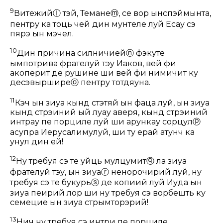
9
Витежий
ⓛ
тэй, Темане
ⓜ
, се вор ынспэймынта,
пентру ка тоць чей дин мунтеле луй Есау сэ
пярэ ын мэчел.
10
Дин причина силничией
ⓝ
фэкуте
ымпотрива фрателуй тэу Иаков, вей фи
акоперит де рушине ши вей фи нимичит ку
десэвыршире
ⓞ
пентру тотдяуна.
11
Кэч ын зиуа кынд стэтяй ын фаца луй, ын зиуа
кынд стрэиний ый луау аверя, кынд стрэиний
интрау пе порциле луй ши арункау сорцул
ⓟ
асупра Иерусалимулуй, ши ту ерай атунч ка
унул дин ей!
12
Ну требуя сэ те уйць мулцумит
ⓠ
ла зиуа
фрателуй тэу, ын зиуа
ⓡ
ненорочирий луй, ну
требуя сэ те букурь
ⓢ
де копиий луй Иуда ын
зиуа пеирий лор ши ну требуя сэ ворбешть ку
семецие ын зиуа стрымторэрий!
13
Нич ну требуя сэ интри пе порциле