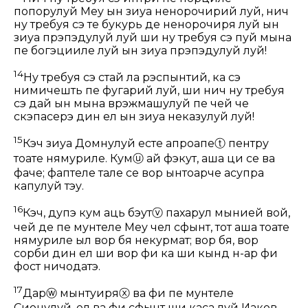
попорулуй Меу ын зиуа ненорочирий луй, нич
ну требуя сэ те букурь де ненорочиря луй ын
зиуа прэпэдулуй луй ши ну требуя сэ пуй мына
пе богэцииле луй ын зиуа прэпэдулуй луй!
14
Ну требуя сэ стай ла рэспынтий, ка сэ
нимичешть пе фугарий луй, ши нич ну требуя
сэ дай ын мына врэжмашулуй пе чей че
скэпасерэ дин ел ын зиуа неказулуй луй!
15
Кэч зиуа Домнулуй есте апроапе
ⓣ
пентру
тоате нямуриле. Кум
ⓤ
ай фэкут, аша ци се ва
фаче; фаптеле тале се вор ынтоарче асупра
капулуй тэу.
16
Кэч, дупэ кум аць бэут
ⓥ
пахарул мынией вой,
чей де пе мунтеле Меу чел сфынт, тот аша тоате
нямуриле ыл вор бя некурмат; вор бя, вор
сорби дин ел ши вор фи ка ши кынд н-ар фи
фост ничодатэ.
17
Дар
ⓦ
мынтуиря
ⓧ
ва фи пе мунтеле
Сионулуй, ел ва фи сфынт ши каса луй Иаков