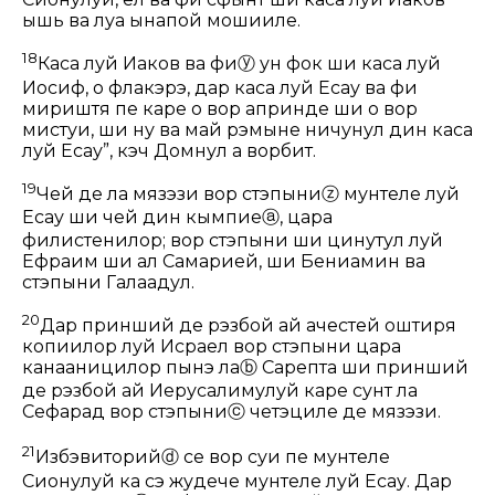
ышь ва луа ынапой мошииле.
18
Каса луй Иаков ва фи
ⓨ
ун фок ши каса луй
Иосиф, о флакэрэ, дар каса луй Есау ва фи
мириштя пе каре о вор апринде ши о вор
мистуи, ши ну ва май рэмыне ничунул дин каса
луй Есау”, кэч Домнул а ворбит.
19
Чей де ла мязэзи вор стэпыни
ⓩ
мунтеле луй
Есау ши чей дин кымпие
ⓐ
, цара
филистенилор; вор стэпыни ши цинутул луй
Ефраим ши ал Самарией, ши Бениамин ва
стэпыни Галаадул.
20
Дар принший де рэзбой ай ачестей оштиря
копиилор луй Исраел вор стэпыни цара
канааницилор пынэ ла
ⓑ
Сарепта ши принший
де рэзбой ай Иерусалимулуй каре сунт ла
Сефарад вор стэпыни
ⓒ
четэциле де мязэзи.
21
Избэвиторий
ⓓ
се вор суи пе мунтеле
Сионулуй ка сэ жудече мунтеле луй Есау. Дар