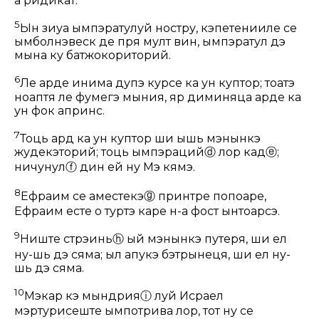
а ридикат.
5
Ын зиуа ымпэратулуй ностру, кэпетенииле се
ымболнэвеск де пря мулт вин, ымпэратул дэ
мына ку батжокориторий.
6
Ле арде инима дупэ курсе ка ун куптор; тоатэ
ноаптя ле фумегэ мыния, яр диминяца арде ка
ун фок апринс.
7
Тоць ард ка ун куптор ши ышь мэнынкэ
жудекэторий; тоць ымпэраций
ⓓ
лор кад
ⓔ
;
ничунул
ⓕ
дин ей ну Мэ кямэ.
8
Ефраим се аместекэ
ⓖ
принтре попоаре,
Ефраим есте о туртэ каре н-а фост ынтоарсэ.
9
Ниште стрэинь
ⓗ
ый мэнынкэ путеря, ши ел
ну-шь дэ сяма; ыл апукэ бэтрынеця, ши ел ну-
шь дэ сяма.
10
Мэкар кэ мындрия
ⓘ
луй Исраел
мэртурисеште ымпотрива лор, тот ну се