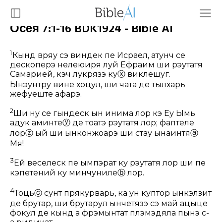
Осея 7:1-16 BDK1924 - Bible AI
1
Кынд вряу сэ виндек пе Исраел, атунч се
дескоперэ нелеӂюиря луй Ефраим ши рэутатя
Самарией, кэч лукрязэ ку
ⓧ
виклешуг.
Ынэунтру вине хоцул, ши чата де тылхарь
жефуеште афарэ.
2
Ши ну се гындеск ын инима лор кэ Еу Ымь
адук аминте
ⓨ
де тоатэ рэутатя лор; фаптеле
лор
ⓩ
ый ши ынконжоарэ ши стау ынаинтя
ⓐ
Мя!
3
Ей веселеск пе ымпэрат ку рэутатя лор ши пе
кэпетений ку минчуниле
ⓑ
лор.
4
Тоць
ⓒ
сунт прякурварь, ка ун куптор ынкэлзит
де брутар, ши брутарул ынчетязэ сэ май ацыце
фокул де кынд а фрэмынтат плэмэдяла пынэ с-