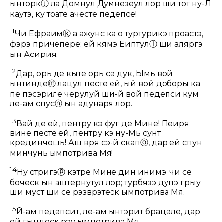
ынторк
ⓙ
ла Домнул Думнезеул лор ши тот ну-Л
каутэ, ку тоате ачесте педепсе!
11
Чи Ефраим
ⓚ
а ажунс ка о туртурикэ проастэ,
фэрэ причепере; ей кямэ Еӂиптул
ⓛ
ши аляргэ
ын Асирия.
12
Дар, орь де кыте орь се дук, Ымь вой
ынтинде
ⓜ
лацул песте ей, ый вой доборы ка
пе пэсэриле черулуй ши-й вой педепси кум
ле-ам спус
ⓝ
ын адунаря лор.
13
Вай де ей, пентру кэ фуг де Мине! Пеиря
вине песте ей, пентру кэ ну-Мь сунт
крединчошь! Аш вря сэ-й скап
ⓞ
, дар ей спун
минчунь ымпотрива Мя!
14
Ну стригэ
ⓟ
кэтре Мине дин инимэ, чи се
боческ ын аштернутул лор; турбязэ дупэ грыу
ши муст ши се рэзврэтеск ымпотрива Мя.
15
Й-ам педепсит, ле-ам ынтэрит брацеле, дар
ей гындеск рэу ымпотрива Мя.