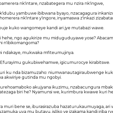
bamerera nk'intare, nzabategera mu nzira nk'ingwe,
k'idubu yambuwe ibibwana byayo, nzacagagura inkani
omerera nk'intare y'ingore, inyamaswa z'inkazi zizabat
rimbuje kuko wangomeye kandi ari jye mutabazi wawe.
 hehe, ngo agukirize mu miduguduyawe yose? Abacama
 n'ibikomangoma?
ndakaye, mukwaka mfiteumujinya.
 Efurayimu gukubiwehamwe, igicumurocye kirabitswe.
uri ku nda bizamuzaho: niumwanautagiraubwenge kuko
a akwiriye gutinda mu ngobyi.
urehoamaboko akujyana ikuzimu, nzabacungura mbaki
atezaga biri he? Nyamunsi we, kurimbura kwawe kuri h
a muri bene se, iburasirazuba hazaturukaumuyaga, ari 
muka uva mu butayu, isōko ye izakama kandi iriba rye