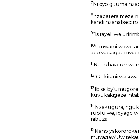
7
Ni cyo gituma nza
8
nzabatera meze n
kandi nzahabaconsh
9
“Isirayeli we,uri
10
Umwami wawe ari
abo wakagaumwami
11
Naguhayeumwami 
12
“Gukiranirwa kwa
13
Ibise by'umugore
kuvukakigeze, ntab
14
Nzakugura, nguk
rupfu we, ibyago w
nibuza.
15
Naho yakororoker
muyagaw'Uwitekauza