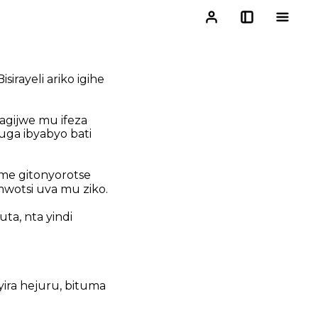
rayeli ariko igihe
agijwe mu ifeza
uga ibyabyo bati
ime gitonyorotse
wotsi uva mu ziko.
ta, nta yindi
yira hejuru, bituma