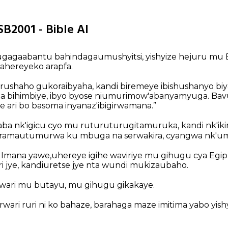
SB2001 - Bible AI
gagaabantu bahindagaumushyitsi, yishyize hejuru mu Bisi
ahereyeko arapfa.
ushaho gukoraibyaha, kandi biremeye ibishushanyo biy
na bihimbiye, ibyo byose niumurimow'abanyamyuga. Bav
 ari bo basoma inyanaz'ibigirwamana.”
aba nk'igicu cyo mu ruturuturugitamuruka, kandi nk'ik
muramautumurwa ku mbuga na serwakira, cyangwa nk'um
a Imana yawe,uhereye igihe waviriye mu gihugu cya Egipu
 jye, kandiuretse jye nta wundi mukizaubaho.
wari mu butayu, mu gihugu gikakaye.
ari ruri ni ko bahaze, barahaga maze imitima yabo yish