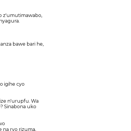
zo z'umutimawabo,
anyagura.
nza bawe bari he,
 igihe cyo
ze n'urupfu. Wa
e? Sinabona uko
wo
 na ryo rizuma,