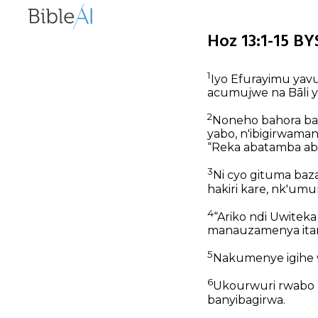
Hoz 13:1-15 BY
1
Iyo Efurayimu yavu
acumujwe na Bāli y
2
Noneho bahora bar
yabo, n'ibigirwama
“Reka abatamba abe
3
Ni cyo gituma baz
hakiri kare, nk'u
4
“Ariko ndi Uwitek
manauzamenya itari
5
Nakumenye igihe 
6
Ukourwuri rwabo rw
banyibagirwa.