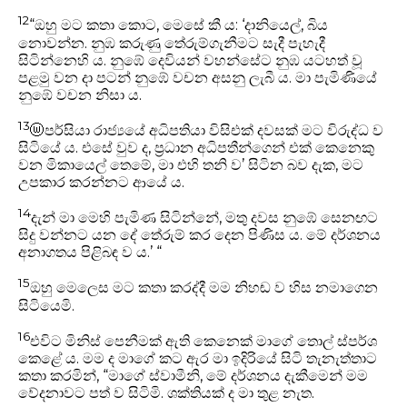
12
“ඔහු මට කතා කොට, මෙසේ කී ය: ‘දානියෙල්, බිය
නොවන්න. නුඹ කරුණු තේරුම්ගැනීමට සැදී පැහැදී
සිටින්නෙහි ය. නුඹේ දෙවියන් වහන්සේට නුඹ යටහත් වූ
පළමු වන දා පටන් නුඹේ වචන අසනු ලැබී ය. මා පැමිණියේ
නුඹේ වචන නිසා ය.
13
ⓦ
පර්සියා රාජ්‍යයේ අධිපතියා විසිඑක් දවසක් මට විරුද්ධ ව
සිටියේ ය. එසේ වුව ද, ප්‍රධාන අධිපතීන්ගෙන් එක් කෙනෙකු
වන මිකායෙල් තෙමේ, මා එහි තනි ව’ සිටින බව දැක, මට
උපකාර කරන්නට ආයේ ය.
14
දැන් මා මෙහි පැමිණ සිටින්නේ, මතු දවස නුඹේ සෙනඟට
සිදු වන්නට යන දේ තේරුම් කර දෙන පිණිස ය. මේ දර්ශනය
අනාගතය පිළිබඳ ව ය.’ “
15
ඔහු මෙලෙස මට කතා කරද්දී මම නිහඬ ව හිස නමාගෙන
සිටියෙමි.
16
එවිට මිනිස් පෙනීමක් ඇති කෙනෙක් මාගේ තොල් ස්පර්ශ
කෙළේ ය. මම ද මාගේ කට ඇර මා ඉදිරියේ සිටි තැනැත්තාට
කතා කරමින්, “මාගේ ස්වාමීනි, මේ දර්ශනය දැකීමෙන් මම
වේදනාවට පත් ව සිටිමි. ශක්තියක් ද මා තුළ නැත.