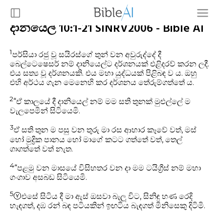
දානියෙල් 10:1-21 SINRV2006 - Bible AI
1
පර්සියා රජු වූ සයිරස්ගේ තුන් වන අවුරුද්දේ දී
බෙල්ටෙෂෙසර් නම් දානියෙල්ට දර්ශනයක් එළිදරව් කරන ලදී.
එය සත්‍ය වූ දර්ශනයකි. එය මහා යුද්ධයක් පිළිබඳ ව ය. ඔහු
එහි අර්ථය ගැන මෙනෙහි කර දර්ශනය තේරුම්ගත්තේ ය.
2
“ඒ කාලයේ දී දානියෙල් නම් මම සති තුනක් මුළුල්ලේ ම
වැලපෙමින් සිටියෙමි.
3
ඒ සති තුන ම පසු වන තුරු මා රස ආහාර කෑවේ වත්, මස්
හෝ මුද්‍රික පානය හෝ මාගේ කටට ගත්තේ වත්, තෙල්
ගාගත්තේ වත් නැත.
4
“පළමු වන මාසයේ විසිහතර වන දා මම ටයිග්‍රීස් නම් මහා
ගංගාව අසබඩ සිටියෙමි.
5
ⓥ
එසේ සිටිය දී මා ඇස් ඔසවා බැලූ විට, සිනිඳු හණ රෙදි
හැඳගත්, දඹ රන් බඳ පටියකින් ඉඟටිය බැඳගත් මිනිසෙකු දිටිමි.