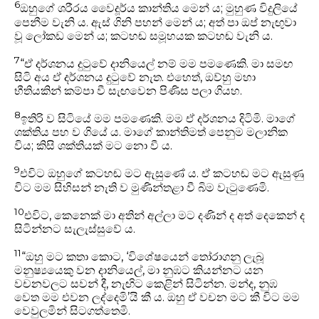
6
ඔහුගේ ශරීරය වෛදූර්ය කාන්තිය මෙන් ය; මුහුණ විදුලියේ
පෙනීම වැනි ය. ඇස් ගිනි පහන් මෙන් ය; අත් පා ඔප් නැඟුවා
වූ ලෝකඩ මෙන් ය; කටහඬ සමූහයක කටහඬ වැනි ය.
7
“ඒ දර්ශනය දුටුවේ දානියෙල් නම් මම පමණෙකි. මා සමඟ
සිටි අය ඒ දර්ශනය දුටුවේ නැත. එහෙත්, ඔව්හු මහා
භීතියකින් කම්පා වී සැඟවෙන පිණිස පලා ගියහ.
8
ඉතිරි ව සිටියේ මම පමණෙකි. මම ඒ දර්ශනය දිටිමි. මාගේ
ශක්තිය පහ ව ගියේ ය. මාගේ කාන්තිමත් පෙනුම මලානික
විය; කිසි ශක්තියක් මට නො වී ය.
9
එවිට ඔහුගේ කටහඬ මට ඇසුණේ ය. ඒ කටහඬ මට ඇසුණු
විට මම සිහිසන් නැති ව මුණින්තළා වී බිම වැටුණෙමි.
10
එවිට, කෙනෙක් මා අතින් අල්ලා මට දණින් ද අත් දෙකෙන් ද
සිටින්නට සැලැස්සුවේ ය.
11
“ඔහු මට කතා කොට, ‘විශේෂයෙන් තෝරාගනු ලැබූ
මනුෂ්‍යයෙකු වන දානියෙල්, මා නුඹට කියන්නට යන
වචනවලට සවන් දී, නැඟිට කෙළින් සිටින්න. මන්ද, නුඹ
වෙත මම එවන ලද්දෙමි’යි කී ය. ඔහු ඒ වචන මට කී විට මම
වෙවුලමින් සිටගත්තෙමි.