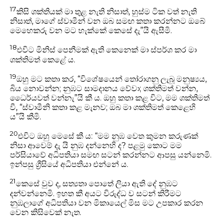
17
කිසි ශක්තියක් මා තුළ නැති නිසාත්, හුස්ම ටික වත් නැති
නිසාත්, මාගේ ස්වාමීන් වන ඔබ සමඟ කතා කරන්නට ඔබේ
මෙහෙකරු වන මට හැක්කේ කෙසේ දැ”යි ඇසීමි.
18
එවිට මිනිස් පෙනීමක් ඇති කෙනෙක් මා ස්පර්ශ කර මා
ශක්තිමත් කෙළේ ය.
19
ඔහු මට කතා කර, “විශේෂයෙන් තෝරාගනු ලැබූ මනුෂ්‍යය,
බිය නොවන්න; නුඹට සාමදානය වේවා; ශක්තිමත් වන්න,
ධෛර්යවත් වන්නැ”යි කී ය. ඔහු කතා කළ විට, මම ශක්තිමත්
වී, “ස්වාමීනි කතා කළ මැනව; ඔබ මා ශක්තිමත් කෙළෙහි
ය”යි කීමි.
20
එවිට ඔහු මෙසේ කී ය: “මම නුඹ වෙත කුමන කරුණක්
නිසා ආවෙම් දැ යි නුඹ දන්නෙහි ද? පළමු කොට මම
පර්සියාවේ අධිපතියා සමඟ සටන් කරන්නට ආපසු යන්නෙමි.
ඉන්පසු ග්‍රීසියේ අධිපතියා එන්නේ ය.
21
කෙසේ වුව ද, සත්‍යතා පොතේ ලියා ඇති දේ නුඹට
දන්වන්නෙමි. ඉහත කී අයට විරුද්ධ ව සටන් කිරීමට
නුඹලාගේ අධිපතියා වන මිකායෙල් මිස මට උපකාර කරන
වෙන කිසිවෙක් නැත.