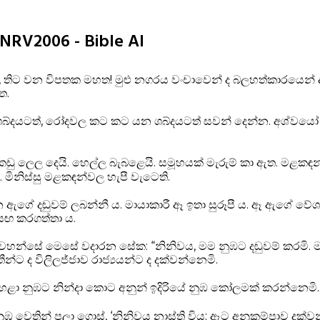
SINRV2006 - Bible AI
 තිට වන විපතක මහත! මුළු නගරය වංචාවෙන් ද බලහත්කාරයෙන් ද 
ත.
දයටත්, රෝදවල කට කට යන ශබ්දයටත් සවන් දෙන්න. අශ්වයෝ ප
ඩු ලෙල දෙයි. හෙල්ල බැබළෙයි. සමූහයක් මැරුම් කා ඇත. මළකඳන
 මිනිස්සු මළකඳන්වල හැපී වැටෙති.
ගේ දඬුවම් ලබන්නී ය. මායාකාරී ඈ ඉතා සුරූපී ය. ඈ ඇගේ වේශ්‍ය
වසඟ කරගත්තා ය.
 වහන්සේ මෙසේ වදාරන සේක: “නිනිවය, මම නුඹට දඬුවම් කරමි. මම 
්ට ද විලිලජ්ජාව රාජ්‍යයන්ට ද දක්වන්නෙමි.
ට හෙළා නුඹට නින්දා කොට අනුන් ඉදිරියේ නුඹ කෝලමක් කරන්නෙමි.
ුඹ වෙතින් පලා ගො‍ස්, ‘නිනිවය නාස්ති විය; ඈට අනුකම්පාව දක