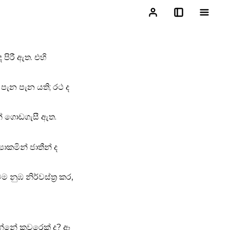
පිරී ඇත. එහි
ැන පැන යති; රථ ද
් ගො‍ඩගැසී ඇත.
ාකමින් ජාතීන් ද
නුඹ නිර්වස්ත්‍ර කර,
්වන්නේ කවරෙක් ද? ඈ