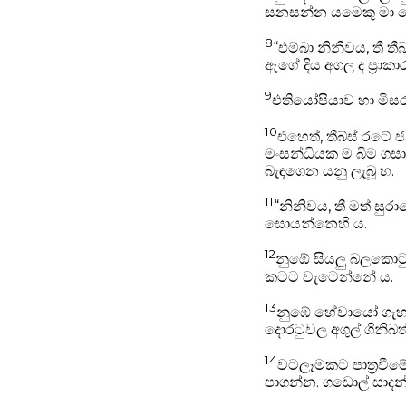
සනසන්න යමෙකු මා ක
8
“එම්බා නිනිවය, තී 
ඇගේ දිය අගල ද ප්‍රාකා
9
එතියෝපියාව හා මිස
10
එහෙත්, තීබ්ස් රටේ 
මංසන්ධියක ම බිම ගසා
බැඳගෙන යනු ලැබූ හ.
11
“නිනිවය, තී මත් සු
සොයන්නෙහි ය.
12
නුඹේ සියලු බලකොටු,
කටට වැටෙන්නේ ය.
13
නුඹේ හේවායෝ ගැහැණ
දොරටුවල අගුල් ගිනිබත
14
වටලෑමකට පාත්‍රවීම
පාගන්න. ගඩොල් සාදන