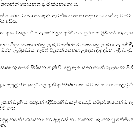
ොතනින් සොයන්න දැ’යි කියන්නෝ ය.
තීබ්ස් නගරයට වඩා හොඳ ද? ආරක්ෂාව ගෙන දෙන ගංගාවක් ඈ වටේටත
රය ද විය.
රය ඇගේ බලය විය. ඇගේ බලය අසීමිත ය. පූට් සහ ලිබියන්වරු ඇ
ජනයා විප්‍රවාසගත කරනු ලැබ, වහල්කමට ගෙනයනු ලැබූ හ. ඇගේ බි
 මරනු ලැබුවෝ ය. ඇගේ වැදගත් සෙනඟ උදෙසා දාදු දමන ලදී. බලවත්
රාසොඬෙකු මෙන් සිහිසන් නැති වී යනු ඇත. සතුරාගෙන් ගැළවෙන පි
 සහමුලින් ම ඉදුණු පල ඇති අත්තික්කා ගසක් වැනි ය. ගස සෙලවූ
ුන් වැනි ය. සතුරන් ඉදිරියෙහි වාසල් දොරටු සම්පූර්ණයෙන් ම ඇ
් වී ඇත.
ේ සූදානමක් වශයෙන් වතුර ඇද රැස් කර තබන්න. බලකොටු ශක්තිමත
්න.