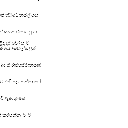
් තිබිණ. නයිල් ගඟ
ගේ සහකාරයෝ වූ හ.
ළිඳු දරුවෝ හැම
 අය දම්වැල්වලින්
ණිස තී රක්ෂස්ථානයක්
 විට එහි පල කන්නාගේ
රී ඇත. නුඹේ
් කරගන්න. මැටි