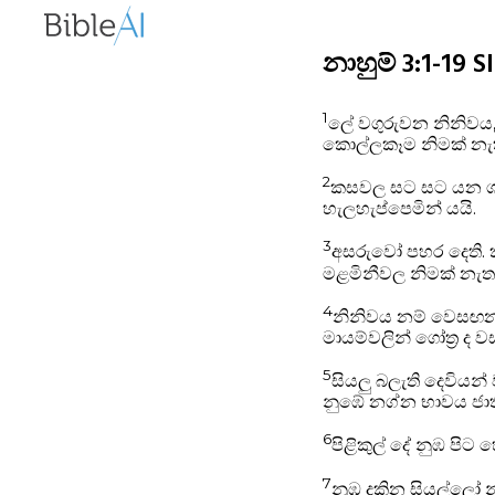
නාහුම් 3:1-19 
1
ලේ වගුරුවන නිනිවය,
කොල්ලකෑම නිමක් නැ
2
කසවල සට සට යන ශබ්
හැලහැප්පෙමින් යයි.
3
අසරුවෝ පහර දෙති. ක
මළමිනීවල නිමක් නැත.
4
නිනිවය නම් වෙසඟන ඇ
මායම්වලින් ගෝත්‍ර ද 
5
සියලු බලැති දෙවියන්
නුඹේ නග්න භාවය ජාතීන
6
පිළිකුල් දේ නුඹ පි
7
නුඹ දකින සියල්ලෝ න