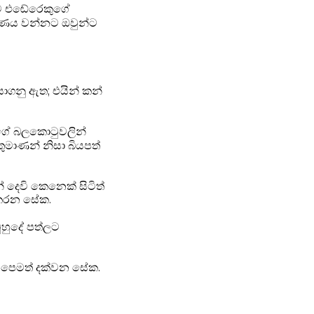
ැළට එඬේරෙකුගේ
පෝෂණය වන්නට ඔවුන්ට
සාගනු ඇත;
එයින් කන්
ගේ බලකොටුවලින්
ුමාණන් නිසා බියපත්
් දෙවි කෙනෙක් සිටිත්
ය කරන සේක.
මුහුදේ පත්ලට
සර පෙමත් දක්වන සේක.