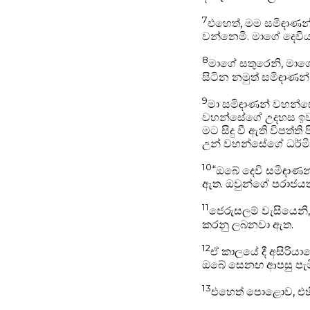
7
එහෙත්, මම සමිඳාණන
වන්නෙමි. මාගේ දෙව
8
මාගේ සතුරෙනි, මාගේ 
සිටින නමුත් සමිඳා
9
මා සමිඳාණන් වහන්සේට
වහන්සේගේ උදහස ඉවසන
මට සිදු වී ඇති විපත
උන් වහන්සේගේ ධර්මිෂ්ඨ
10
“ඔබේ දෙවි සමිඳාණන
ඇත. ඔවුන්ගේ පරාජයත්
11
ජෙරුසලම් වැසියෙනි
කරනු ලබනවා ඇත.
12
ඒ කාලයේ දී අසිරියාවේ
ඔබේ සෙනඟ ආපසු පැ
13
එහෙත් පොළොව, එහි 