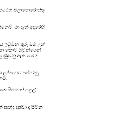
කෙරෙහි බලාපොරොත්තු
නෙමි. මා දැන් අඳුරෙහි
චය ඉටුවන තුරු මම උන්
්ෂා කොට ඔවුන්ගෙන්
මුණුවනු ඇත. මම ද
 ලජ්ජාවට පත් වනු
මි.
බේ සීමාවන් පළල්
න් කන්ද දක්වා ද සිටින