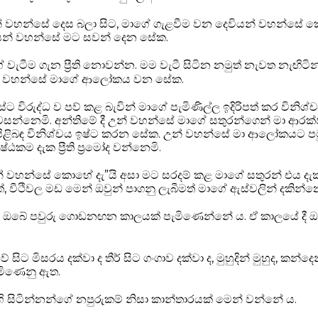
් වහන්සේ දෙස බලා සිට, මාගේ ගැළවීම වන දෙවියන් වහන්සේ 
ියන් වහන්සේ මට සවන් දෙන සේක.
වැටීම ගැන ප්‍රීති නොවන්න. මම වැටී සිටින නමුත් නැවත නැඟිටින්
ණන් වහන්සේ මාගේ ආලෝකය වන සේක.
 විරුද්ධ ව පව් කළ බැවින් මාගේ පැමිණිල්ල ඉදිරිපත් කර විනිශ්
්නෙමි. අන්තිමේ දී උන් වහන්සේ මාගේ සතුරන්ගෙන් මා ආරක
්ති පිළිබඳ විනිශ්චය ඉෂ්ට කරන සේක. උන් වහන්සේ මා ආලෝකයට ප
කම දැක ප්‍රීති ප්‍රමෝද වන්නෙමි.
් වහන්සේ කොහේ දැ”යි අසා මට සරදම් කළ මාගේ සතුරන් එය දැක
, වීථිවල මඩ මෙන් ඔවුන් පාගනු ලැබීමත් මාගේ ඇස්වලින් දකින්නෙ
, ඔබේ පවුරු ගොඩනඟන කාලයක් පැමිණෙන්නේ ය. ඒ කාලයේ දී ඔ
 සිට මිසරය දක්වා ද තීර් සිට ගංගාව දක්වා ද, මුහුදින් මුහුද, කන්දෙ
මිණෙනු ඇත.
සිටින්නන්ගේ නපුරුකම් නිසා කාන්තාරයක් මෙන් වන්නේ ය.