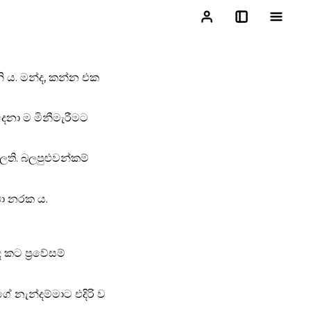
ි ය. මන්ද, කන්න එක
දෙනා ම මිනීමැරීමට
ලති. බලපුළුවන්කම්
ඩා නරක ය.
 කට ප්‍රවේසම්
ේ නැන්දම්මාට එදිරි ව