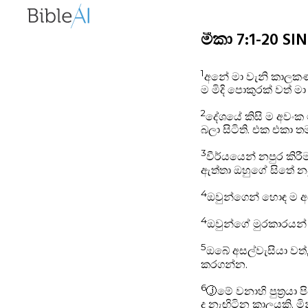
මීකා 7:1-20 SI
1
අනේ මා වැනි කාලකණ්
ම මිදි පොකුරක් වත් 
2
දේශයේ කිසි ම අවංක ම
බලා සිටිති. එක එකා
3
වීර්යයෙන් නපුර කිරී
ඇත්තා ඔහුගේ සිතේ නපු
4
ඔවුන්ගෙන් හොඳ ම අය
4
ඔවුන්ගේ මුරකාරයන්
5
ඔබේ අසල්වැසියා වත්,
කරගන්න.
6
ⓙ
මේ වනාහි පුත්‍රය
ද නැඟිටින කාලයකි. ම