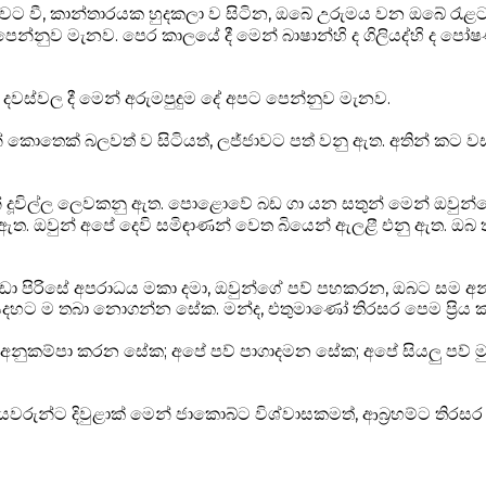
න් වට වී, කාන්තාරයක හුදකලා ව සිටින, ඔබේ උරුමය වන ඔබේ ර
පෙන්නුව මැනව.
පෙර කාලයේ දී මෙන් බාෂාන්හි ද ගිලියද්හි ද 
දවස්වල දී මෙන් අරුමපුදුම දේ අපට පෙන්නුව මැනව.
න් කොතෙක් බලවත් ව සිටියත්, ලජ්ජාවට පත් වනු ඇත.
අතින් කට ව
් දූවිල්ල ලෙවකනු ඇත.
පොළොවේ බඩ ගා යන සතුන් මෙන් ඔවුන්
 ඇත.
ඔවුන් අපේ දෙවි සමිඳාණන් වෙත බියෙන් ඇලළී එනු ඇත.
ඔබ ත
 කුඩා පිරිසේ අපරාධය මකා දමා, ඔවුන්ගේ පව් පහකරන, ඔබට සම අන
දහට ම තබා නොගන්න සේක.
මන්ද, එතුමාණෝ තිරසර පෙම ප්‍රි
 අනුකම්පා කරන සේක;
අපේ පව් පාගාදමන සේක;
අපේ සියලු පව් 
ියවරුන්ට දිවුළාක් මෙන් ජාකොබ්ට විශ්වාසකමත්, ආබ්‍රහම්ට තිර