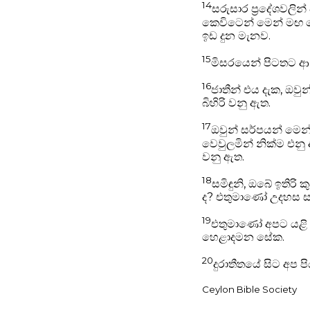
14
සරුසාර ප්‍රදේශවලි
කෙවිටෙන් මෙන් මඟ 
ඉඩ දුන මැනව.
15
මිසරයෙන් පිටතට ආ 
16
ජාතීන් එය දැක, ඔවු
බිහිරි වනු ඇත.
17
ඔවුන් සර්පයන් මෙන
වෙවුලමින් නික්ම එනු
වනු ඇත.
18
සමිඳුනි, ඔබේ ඉතිරි
ද?
එතුමාණෝ උදහස ස
19
එතුමාණෝ අපට යළි
හෙළාදමන සේක.
20
දුරාතීතයේ සිට අප ප
Ceylon Bible Society