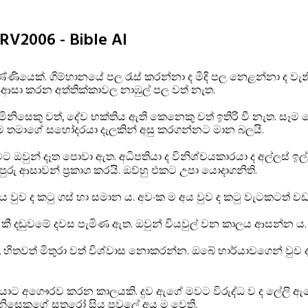
NRV2006 - Bible AI
ණියෙක්. ගිම්හානයේ පල රැස් කරන්නා ද මිදි පල නෙළන්නා ද වැන
මා ආසා කරන අත්තික්කාවල නාඹුල් පල වත් නැත.
ිනිසෙකු වත්, දේව භක්තිය ඇති කෙනෙකු වත් ඉතිරි වී නැත. සෑම 
 තම තමාගේ සහෝදරයා දැලකින් අසු කරගන්නට මාන බලයි.
මට ඔවුන් දෑත පොවා ඇත. අධිපතියා ද විනිශ්චයකාරයා ද අල්ලස් ඉල්
රු ආසාවන් ප්‍රකාශ කරයි. ඔව්හු එකට උපා යොදාගනිති.
 වුව ද කටු ගස් හා සමාන ය. අවංක ම අය වුව ද කටු වැටකටත් ව
 කී දඬුවමේ දවස පැමිණ ඇත. ඔවුන් වියවුල් වන කාලය ආසන්න ය.
 හිතවත් මිතුරා වත් විශ්වාස නොකරන්න. ඔබේ භාර්යාවගෙන් වුව ද
ා පියාට අගෞරව කරන කාලයකි. දුව ඇගේ මවට විරුද්ධ ව ද ලේලි ඇග
ිනිසෙකුගේ සතුරෝ සිය පවුලේ අය ම වෙති.