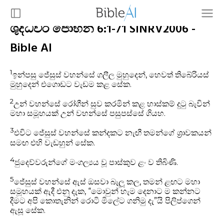
ශුද්ධවර ජොහන් 6:1-71 SINRV2006 -
Bible AI
1
ඉන්පසු ජේසුස් වහන්සේ ගලීල මුහුදෙන්, හෙවත් තිබේරියස්
මුහුදෙන් එගොඩට වැඩම කළ සේක.
2
උන් වහන්සේ රෝගීන් සුව කරමින් කළ හාස්කම් දුටු බැවින්
මහා සමූහයක් උන් වහන්සේ පසුපස්සේ ගියහ.
3
එවිට ජේසුස් වහන්සේ කන්දකට නැඟී තමන්ගේ ශ්‍රාවකයන්
සමඟ එහි වැඩහුන් සේක.
4
ජුදෙව්වරුන්ගේ මංගල්‍යය වූ පාස්කුව ළං ව තිබිණි.
5
ජේසුස් වහන්සේ ඇස් ඔසවා බැලූ කල, තමන් ළඟට මහා
සමූහයක් ඇදී එනු දැක, “මොවුන් හැම දෙනාට ම කන්නට
දීමට අපි කොතැනින් රොටි මිලේට ගනිමු දැ”යි පිලිප්ගෙන්
ඇසූ සේක.