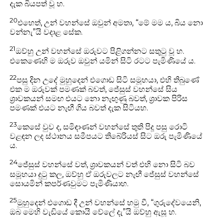
දැක බියපත් වූ හ.
20
එහෙත්, උන් වහන්සේ ඔවුන් අමතා, “මේ මම ය, බිය නො
වන්නැ”යි වදාළ සේක.
21
ඔව්හු උන් වහන්සේ ඔරුවට පිළිගන්නට සතුටු වූ හ.
එකෙණෙහි ම ඔරුව ඔවුන් යමින් සිටි රටට පැමිණියේ ය.
22
පසු දින උදේ මුහුදෙන් එගොඩ සිටි සමූහයා, එහි තිබුණේ
එක ම ඔරුවක් පමණක් බවත්, ජේසුස් වහන්සේ සිය
ශ්‍රාවකයන් සමඟ එයට නො නැඟුණු බවත්, ශ්‍රාවක පිරිස
පමණක් එයට නැඟී ගිය බවත් දැක සිටියහ.
23
කෙසේ වුව ද, සමිඳාණන් වහන්සේ තුති පිදූ පසු රොටි
වළඳන ලද ස්ථානය සමීපයට තිබේරියස් සිට ඔරු පැමිණියේ
ය.
24
ජේසුස් වහන්සේ වත්, ශ්‍රාවකයන් වත් එහි නො සිටි බව
සමූහයා දුටු කල, ඔව්හු ඒ ඔරුවලට නැඟී ජේසුස් වහන්සේ
සොයමින් කපර්ණවුමට පැමිණියාහ.
25
මුහුදෙන් එගොඩ දී උන් වහන්සේ හමු වී, “ගුරුදේවයෙනි,
ඔබ මෙහි වැඩියේ කොයි වේලේ දැ”යි ඔව්හු ඇසූ හ.