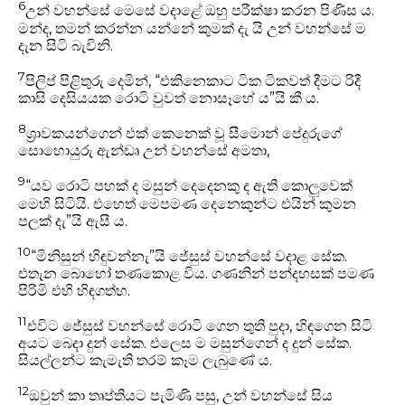
6
උන් වහන්සේ මෙසේ වදාළේ ඔහු පරීක්ෂා කරන පිණිස ය.
මන්ද, තමන් කරන්න යන්නේ කුමක් දැ යි උන් වහන්සේ ම
දැන සිටි බැවිනි.
7
පිලිප් පිළිතුරු දෙමින්, “එකිනෙකාට ටික ටිකවත් දීමට රිදී
කාසි දෙසියයක රොටි වුවත් නොසෑහේ ය”යි කී ය.
8
ශ්‍රාවකයන්ගෙන් එක් කෙනෙක් වූ සීමොන් පේදුරුගේ
සොහොයුරු ඇන්ඩෘ උන් වහන්සේ අමතා,
9
“යව රොටි පහක් ද මසුන් දෙදෙනකු ද ඇති කොලුවෙක්
මෙහි සිටියි. එහෙත් මෙපමණ දෙනෙකුන්ට එයින් කුමන
පලක් දැ”යි ඇසී ය.
10
“මිනිසුන් හිඳුවන්නැ”යි ජේසුස් වහන්සේ වදාළ සේක.
එතැන බොහෝ තණකොළ විය. ගණනින් පන්දහසක් පමණ
පිරිමි එහි හිඳගත්හ.
11
එවිට ජේසුස් වහන්සේ රොටි ගෙන තුති පුදා, හිඳගෙන සිටි
අයට බෙදා දුන් සේක. එලෙස ම මසුන්ගෙන් ද දුන් සේක.
සියල්ලන්ට කැමැති තරම් කෑම ලැබුණේ ය.
12
ඔවුන් කා තෘප්තියට පැමිණි පසු, උන් වහන්සේ සිය