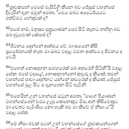
61
ශ්‍රාවකයන් මෙසේ මැසිවිලි කියන බව ජේසුස් වහන්සේ
දිවැසින් දැන ඔවුන් අමතා, “මෙය ඔබට අධෛර්යයට
පත්වීමට හේතුවක් ද?
62
එසේ නම්, මනුෂ්‍ය-පුත්‍රයාණන් පෙර සිටි තැනට නඟිනු බව
ඔබ දුටුවොත් කෙසේ ද?
63
ජීවනය දෙන්නේ ආත්මය වේ. මාංසයෙන් කිසි
ප්‍රයෝජනයක් නැත. මා ඔබට වදාළ වචන ආත්මය ද ජීවනය ද
වෙයි.
64
එහෙත් නොඅදහන සමහරෙක් ඔබ අතරෙහි සිටිති”යි වදාළ
සේක. එසේ වදාළේ, නොඅදහන්නෝ කවුරු ද කියාත්, තමන්
වහන්සේ පාවා දෙන්නට යන්නේ කවරෙක් ද කියාත්, ජේසුස්
වහන්සේ මුල සිට ම දැනගෙන සිටි බැවිනි.
65
එහෙයින් උන් වහන්සේ ඔවුන් අමතා, “මාගේ පියාණන්
වහන්සේගෙන් වරය ලැබූ කෙනෙකුට මිස, අන් කිසිවෙකුට
මා වෙතට පැමිණිය නො හැකි බව මා කීවේ ඒ නිසා ය”යි
වදාළ සේක.
66
මේ නිසා එවක් පටන් උන් වහන්සේගේ ශ්‍රාවකයන්ගෙන්