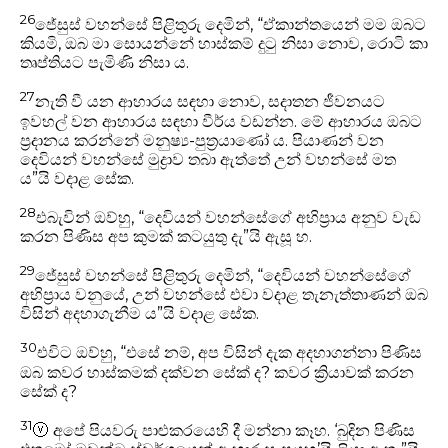
26
ජේසුස් වහන්සේ පිළිතුරු දෙමින්, “ඒකාන්තයෙන් මම ඔබට
කියමි, ඔබ මා සොයන්නේ හාස්කම් දුටු නිසා නොව, රොටි කා
තෘප්තියට පැමිණි නිසා ය.
27
නැති වී යන ආහාරය සඳහා නොව, සදාතන ජීවනයට
ඉවහල් වන ආහාරය සඳහා වීර්ය වඩන්න. මේ ආහාරය ඔබට
ප්‍රදානය කරන්නේ මනුෂ්‍ය-පුත්‍රයාණෝ ය. පියාණන් වන
දෙවියන් වහන්සේ මුද්‍රාව තබා ඇත්තේ උන් වහන්සේ මත
ය”යි වදාළ සේක.
28
එබැවින් ඔව්හු, “දෙවියන් වහන්සේගේ අභිප්‍රාය අනුව වැඩ
කරන පිණිස අප කුමක් කටයුතු දැ”යි ඇසූ හ.
29
ජේසුස් වහන්සේ පිළිතුරු දෙමින්, “දෙවියන් වහන්සේගේ
අභිප්‍රාය වනුයේ, උන් වහන්සේ එවා වදාළ තැනැත්තාණන් ඔබ
විසින් අදහාගැනීම ය”යි වදාළ සේක.
30
එවිට ඔව්හු, “එසේ නම්, අප විසින් දැක අදහාගන්නා පිණිස
ඔබ කවර හාස්කමක් දක්වන සේක් ද? කවර ක්‍රියාවක් කරන
සේක් ද?
31
ⓥ
අපේ පියවරු පාළුකරයෙහි දී මන්නා කෑහ. ‘බුදින පිණිස