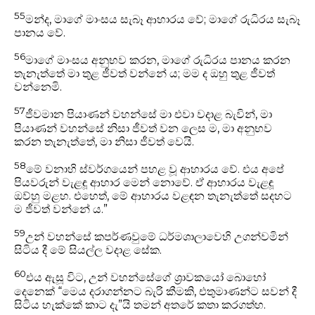
55
මන්ද, මාගේ මාංසය සැබෑ ආහාරය වේ; මාගේ රුධිරය සැබෑ
පානය වේ.
56
මාගේ මාංසය අනුභව කරන, මාගේ රුධිරය පානය කරන
තැනැත්තේ මා තුළ ජීවත් වන්නේ ය; මම ද ඔහු තුළ ජීවත්
වන්නෙමි.
57
ජීවමාන පියාණන් වහන්සේ මා එවා වදාළ බැවින්, මා
පියාණන් වහන්සේ නිසා ජීවත් වන ලෙස ම, මා අනුභව
කරන තැනැත්තේ, මා නිසා ජීවත් වෙයි.
58
මේ වනාහි ස්වර්ගයෙන් පහළ වූ ආහාරය වේ. එය අපේ
පියවරුන් වැළඳූ ආහාර මෙන් නොවේ. ඒ ආහාරය වැළඳූ
ඔව්හු මළහ. එහෙත්, මේ ආහාරය වළඳන තැනැත්තේ සදහට
ම ජීවත් වන්නේ ය.”
59
උන් වහන්සේ කපර්ණවුමේ ධර්මශාලාවෙහි උගන්වමින්
සිටිය දී මේ සියල්ල වදාළ සේක.
60
එය ඇසූ විට, උන් වහන්සේගේ ශ්‍රාවකයෝ බොහෝ
දෙනෙක් “මෙය දරාගන්නට බැරි කීමකි, එතුමාණන්ට සවන් දී
සිටිය හැක්කේ කාට දැ”යි තමන් අතරේ කතා කරගත්හ.