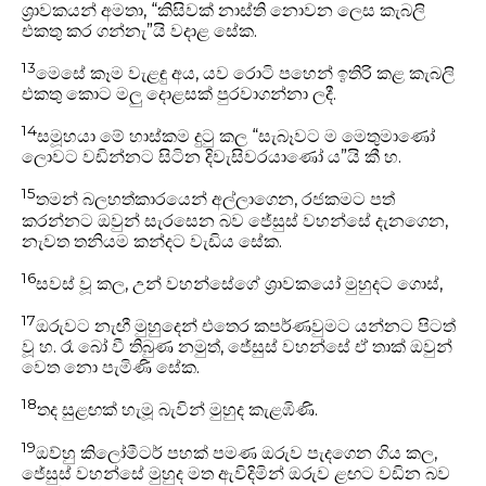
ශ්‍රාවකයන් අමතා, “කිසිවක් නාස්ති නොවන ලෙස කැබලි
එකතු කර ගන්නැ”යි වදාළ සේක.
13
මෙසේ කෑම වැළඳු අය, යව රොටි පහෙන් ඉතිරි කළ කැබලි
එකතු කොට මලු දොළසක් පුරවාගන්නා ලදී.
14
සමූහයා මේ හාස්කම දුටු කල “සැබෑවට ම මෙතුමාණෝ
ලොවට වඩින්නට සිටින දිවැසිවරයාණෝ ය”යි කී හ.
15
තමන් බලහත්කාරයෙන් අල්ලාගෙන, රජකමට පත්
කරන්නට ඔවුන් සැරසෙන බව ජේසුස් වහන්සේ දැනගෙන,
නැවත තනියම කන්දට වැඩිය සේක.
16
සවස් වූ කල, උන් වහන්සේගේ ශ්‍රාවකයෝ මුහුදට ගොස්,
17
ඔරුවට නැඟී මුහුදෙන් එතෙර‍ කපර්ණවුමට යන්නට පිටත්
වූ හ. රෑ බෝ වී තිබුණ නමුත්, ජේසුස් වහන්සේ ඒ තාක් ඔවුන්
වෙත නො පැමිණි සේක.
18
තද සුළඟක් හැමූ බැවින් මුහුද කැළඹිණි.
19
ඔව්හු කිලෝමීටර් පහක් පමණ ඔරුව පැදගෙන ගිය කල,
ජේසුස් වහන්සේ මුහුද මත ඇවිදිමින් ඔරුව ළඟට වඩින බව