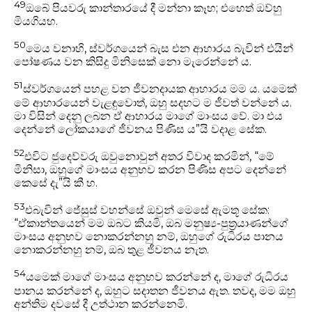
49
ඔබේ පියවරු කාන්තාරයේ දී මන්නා කෑහ; එහෙත් ඔව්හු
මියගියහ.
50
මෙය වනාහි, ස්වර්ගයෙන් බැස එන ආහාරය බැවින් එයින්
පෝෂණය වන කිසිදු මිනිසෙක් නො මැරෙන්නේ ය.
51
ස්වර්ගයෙන් පහළ වන ජීවනදායක ආහාරය මම ය. යමෙක්
මේ ආහාරයෙන් වැළඳුවොත්, ඔහු සදහට ම ජීවත් වන්නේ ය.
මා විසින් දෙනු ලබන ඒ ආහාරය මාගේ මාංසය වේ. මා එය
දෙන්නේ ලෝකයාගේ ජීවනය පිණිස ය”යි වදාළ සේක.
52
එවිට ජුදෙව්වරු ඔවුනොවුන් අතර විවාද කරමින්, “මේ
මිනිසා, ඔහුගේ මාංසය අනුභව කරන පිණිස අපට දෙන්නේ
කෙසේ දැ”යි කී හ.
53
එබැවින් ජේසුස් වහන්සේ ඔවුන් මෙසේ ඇමතූ සේක:
“ඒකාන්තයෙන් මම ඔබට කියමි, ඔබ මනුෂ්‍ය-පුත්‍රයාණන්ගේ
මාංසය අනුභව නොකරන්නහු නම්, ඔහුගේ රුධිරය පානය
නොකරන්නහු නම්, ඔබ තුළ ජීවනය නැත.
54
යමෙක් මාගේ මාංසය අනුභව කරන්නේ ද, මාගේ රුධිරය
පානය කරන්නේ ද, ඔහුට සදාතන ජීවනය ඇත. තවද, මම ඔහු
අන්තිම දවසේ දී උත්ථාන කරන්නෙමි.