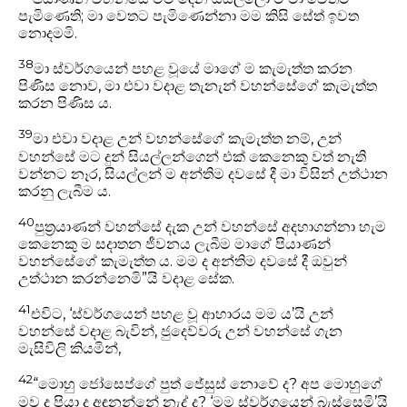
පැමිණෙති; මා වෙතට පැමිණෙන්නා මම කිසි සේත් ඉවත
නොදමමි.
38
මා ස්වර්ගයෙන් පහළ වූයේ මාගේ ම කැමැත්ත කරන
පිණිස නොව, මා එවා වදාළ තැනැන් වහන්සේගේ කැමැත්ත
කරන පිණිස ය.
39
මා එවා වදාළ උන් වහන්සේගේ කැමැත්ත නම්, උන්
වහන්සේ මට දුන් සියල්ලන්ගෙන් එක් කෙනෙකු වත් නැති
වන්නට නෑර, සියල්ලන් ම අන්තිම දවසේ දී මා විසින් උත්ථාන
කරනු ලැබීම ය.
40
පුත්‍රයාණන් වහන්සේ දැක උන් වහන්සේ අදහාගන්නා හැම
කෙනෙකු ම සදාතන ජීවනය ලැබීම මාගේ පියාණන්
වහන්සේගේ කැමැත්ත ය. මම ද අන්තිම දවසේ දී ඔවුන්
උත්ථාන කරන්නෙමි”යි වදාළ සේක.
41
එවිට, ‘ස්වර්ගයෙන් පහළ වූ ආහාරය මම ය’යි උන්
වහන්සේ වදාළ බැවින්, ජුදෙව්වරු උන් වහන්සේ ගැන
මැසිවිලි කියමින්,
42
“මොහු ජෝසෙප්ගේ පුත් ජේසුස් නොවේ ද? අප මොහුගේ
මව ද පියා ද අඳුනන්නේ නැද් ද? ‘මම ස්වර්ගයෙන් බැස්සෙමි’යි