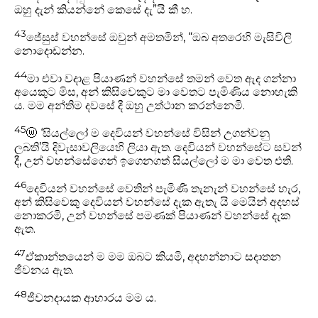
ඔහු දැන් කියන්නේ කෙසේ දැ”යි කී හ.
43
ජේසුස් වහන්සේ ඔවුන් අමතමින්, “ඔබ අතරෙහි මැසිවිලි
නොදොඩන්න.
44
මා එවා වදාළ පියාණන් වහන්සේ තමන් වෙත ඇද ගන්නා
අයෙකුට මිස, අන් කිසිවෙකුට මා වෙතට පැමිණිය නොහැකි
ය. මම අන්තිම දවසේ දී ඔහු උත්ථාන කරන්නෙමි.
45
ⓦ
‘සියල්ලෝ ම දෙවියන් වහන්සේ විසින් උගන්වනු
ලබති’යි දිවැසාවලියෙහි ලියා ඇත. දෙවියන් වහන්සේට සවන්
දී, උන් වහන්සේගෙන් ඉගෙනගත් සියල්ලෝ ම මා වෙත එති.
46
දෙවියන් වහන්සේ වෙතින් පැමිණි තැනැන් වහන්සේ හැර,
අන් කිසිවෙකු දෙවියන් වහන්සේ දැක ඇතැ යි මෙයින් අදහස්
නොකරමි, උන් වහන්සේ පමණක් පියාණන් වහන්සේ දැක
ඇත.
47
ඒකාන්තයෙන් ම මම ඔබට කියමි, අදහන්නාට සදාතන
ජීවනය ඇත.
48
ජීවනදායක ආහාරය මම ය.