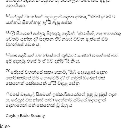
බොහෝ දෙනෙක් පසුබට වී, තවත් උන් වහන්සේ අනුව
නොගියහ.
67
ජේසුස් වහන්සේ දොළොස් දෙනා අමතා, “ඔබත් ඉවත් ව
යන්නට සිතන්නහු දැ”යි ඇසූ සේක.
68
ⓧ
සීමොන් පේදුරු පිළිතුරු දෙමින්, “ස්වාමීනි, අප කවරෙකු
වෙතට යන්න ද? සදාතන ජීවනයේ වචන ඇත්තේ ඔබ
වහන්සේ වෙත ය.
69
ඔබ දෙවියන් වහන්සේගේ ශුද්ධවරයාණන් වහන්සේ බව
අපි අදහමු. එසේ ම ඒ බව දනිමු”යි කී ය.
70
ජේසුස් වහන්සේ කතා කොට, “ඔබ දොළොස් දෙනා
තෝරාගත්තේ මම නොවෙම් ද? ඒ නමුත් ඔබෙන් එක්
කෙනෙක් යක්ෂයෙක් ය”යි වදාළ සේක.
71
එසේ වදාළේ, සීමොන් ඉස්කාරියොත්ගේ පුත්‍ර වූ ජූදස් ගැන
ය. ජේසුස් වහන්සේ පාවා දෙන්නට සිටියේ දොළොස්
දෙනාගෙන් එක් කෙනෙක් වූ ඔහු ය.
Ceylon Bible Society
icle>