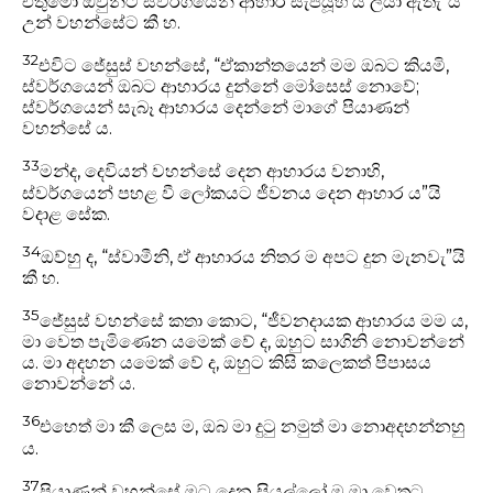
එතුමෝ ඔවුන්ට ස්වර්ගයෙන් ආහාර සැපයූහ’යි ලියා ඇතැ”යි
උන් වහන්සේට කී හ.
32
එවිට ජේසුස් වහන්සේ, “ඒකාන්තයෙන් මම ඔබට කියමි,
ස්වර්ගයෙන් ඔබට ආහාරය දුන්නේ මෝසෙස් නොවේ;
ස්වර්ගයෙන් සැබෑ ආහාරය දෙන්නේ මාගේ පියාණන්
වහන්සේ ය.
33
මන්ද, දෙවියන් වහන්සේ දෙන ආහාරය වනාහි,
ස්වර්ගයෙන් පහළ වී ලෝකයට ජීවනය දෙන ආහාර ය”යි
වදාළ සේක.
34
ඔව්හු ද, “ස්වාමීනි, ඒ ආහාරය නිතර ම අපට දුන මැනවැ”යි
කී හ.
35
ජේසුස් වහන්සේ කතා කොට, “ජීවනදායක ආහාරය මම ය,
මා වෙත පැමිණෙන යමෙක් වේ ද, ඔහුට සාගිනි නොවන්නේ
ය. මා අදහන යමෙක් වේ ද, ඔහුට කිසි කලෙකත් පිපාසය
නොවන්නේ ය.
36
එහෙත් මා කී ලෙස ම, ඔබ මා දුටු නමුත් මා නොඅදහන්නහු
ය.
37
පියාණන් වහන්සේ මට දෙන සියල්ලෝ ම මා වෙතට